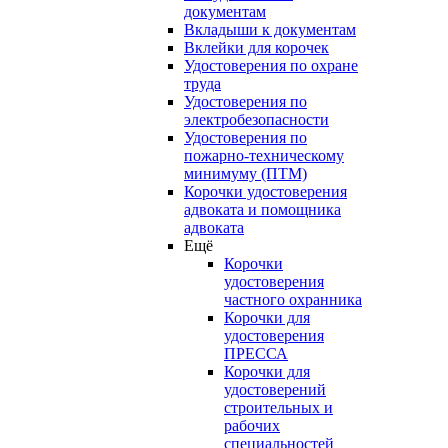
документам
Вкладыши к документам
Вклейки для корочек
Удостоверения по охране
труда
Удостоверения по
электробезопасности
Удостоверения по
пожарно-техническому
минимуму (ПТМ)
Корочки удостоверения
адвоката и помощника
адвоката
Ещё
Корочки
удостоверения
частного охранника
Корочки для
удостоверения
ПРЕССА
Корочки для
удостоверений
строительных и
рабочих
специальностей