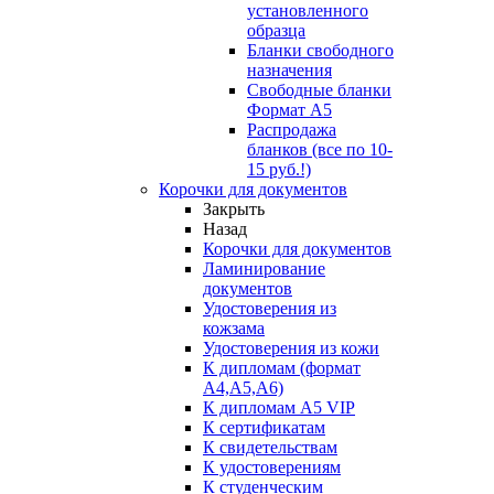
установленного
образца
Бланки свободного
назначения
Свободные бланки
Формат А5
Распродажа
бланков (все по 10-
15 руб.!)
Корочки для документов
Закрыть
Назад
Корочки для документов
Ламинирование
документов
Удостоверения из
кожзама
Удостоверения из кожи
К дипломам (формат
А4,А5,А6)
К дипломам А5 VIP
К сертификатам
К свидетельствам
К удостоверениям
К студенческим