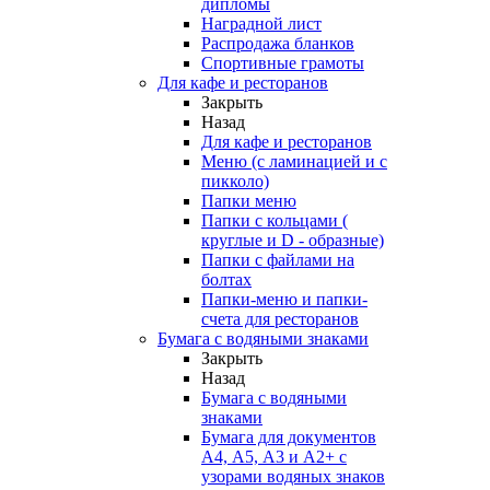
дипломы
Наградной лист
Распродажа бланков
Спортивные грамоты
Для кафе и ресторанов
Закрыть
Назад
Для кафе и ресторанов
Меню (с ламинацией и с
пикколо)
Папки меню
Папки с кольцами (
круглые и D - образные)
Папки с файлами на
болтах
Папки-меню и папки-
счета для ресторанов
Бумага с водяными знаками
Закрыть
Назад
Бумага с водяными
знаками
Бумага для документов
А4, А5, А3 и А2+ с
узорами водяных знаков