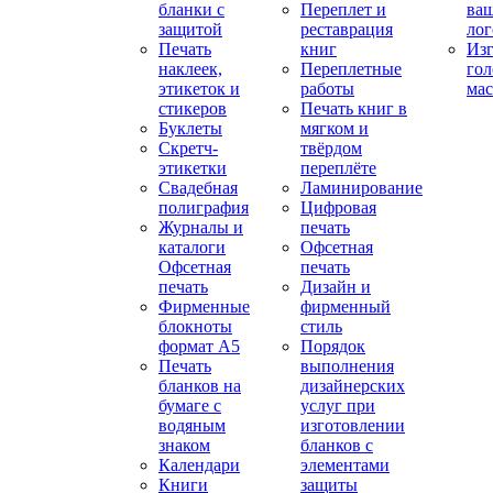
бланки с
Переплет и
ва
защитой
реставрация
ло
Печать
книг
Изг
наклеек,
Переплетные
гол
этикеток и
работы
мас
стикеров
Печать книг в
Буклеты
мягком и
Скретч-
твёрдом
этикетки
переплёте
Свадебная
Ламинирование
полиграфия
Цифровая
Журналы и
печать
каталоги
Офсетная
Офсетная
печать
печать
Дизайн и
Фирменные
фирменный
блокноты
стиль
формат А5
Порядок
Печать
выполнения
бланков на
дизайнерских
бумаге с
услуг при
водяным
изготовлении
знаком
бланков с
Календари
элементами
Книги
защиты