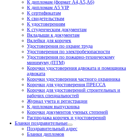
К дипломам (формат А4,А5,А6)
К дипломам А5 VIP
К сертификатам
К свидетельствам
К удостоверениям
К студенческим документам
Вкладыши к документам
Вклейки для корочек
Удостоверения по охране труда
Удостоверения по электробезопасности
Удостоверения по пожарно-техническому
минимуму (ПТМ)
Корочки удостоверения адвоката и помощника
адвоката
Корочки удостоверения частного охранника
Корочки для удостоверения ПРЕССА
Корочки для удостоверений строительных и
рабочих специальностей
Журнал учета и регистрации
К дипломам выпускника
Корочки документов ученых степеней
Распродажа корочек и удостоверений
Бланки поздравительные
Поздравительный адрес
Бланки дипломов