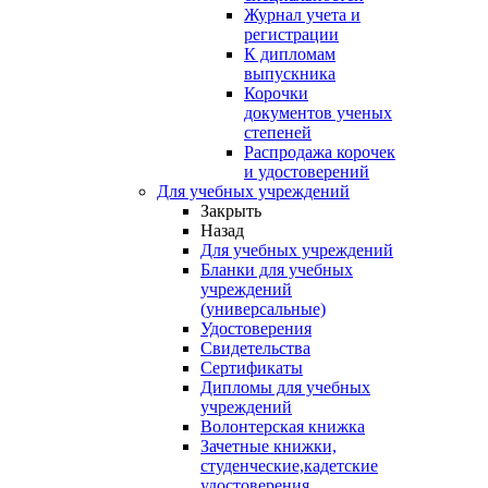
Журнал учета и
регистрации
К дипломам
выпускника
Корочки
документов ученых
степеней
Распродажа корочек
и удостоверений
Для учебных учреждений
Закрыть
Назад
Для учебных учреждений
Бланки для учебных
учреждений
(универсальные)
Удостоверения
Свидетельства
Сертификаты
Дипломы для учебных
учреждений
Волонтерская книжка
Зачетные книжки,
студенческие,кадетские
удостоверения