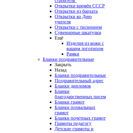
строителя"
Открытки времён СССР
Открытки из бархата
Открытки ко Дню
учителя
Открытки с тиснением
Сувенирные шкатулки
Ещё
Изделия из кожи с
вашим логотипом
Рамки
Бланки поздравительные
Закрыть
Назад
Бланки поздравительные
Поздравительный адрес
Бланки дипломов
Бланки
благодарственных писем
Бланки грамот
Бланки похвальных
грамот
Бланки почетных грамот
Грамоты педагогу
Детские грамоты и