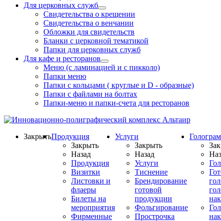
Для церковных служб
Свидетельства о крещении
Свидетельства о венчании
Обложки для свидетельств
Бланки с церковной тематикой
Папки для церковных служб
Для кафе и ресторанов
Меню (с ламинацией и с пикколо)
Папки меню
Папки с кольцами ( круглые и D - образные)
Папки с файлами на болтах
Папки-меню и папки-счета для ресторанов
Закрыть
Продукция
Услуги
Гологра
Закрыть
Закрыть
Зак
Назад
Назад
Наз
Продукция
Услуги
Го
Визитки
Тиснение
Го
Листовки и
Брендирование
го
флаеры
готовой
гол
Билеты на
продукции
на
мероприятия
Фольгирование
Гол
Фирменные
Прострочка
нак