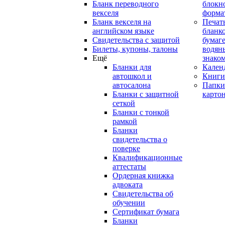
Бланк переводного
блокн
векселя
форма
Бланк векселя на
Печат
английском языке
бланко
Свидетельства с защитой
бумаге
Билеты, купоны, талоны
водян
Ещё
знако
Бланки для
Кален
автошкол и
Книги
автосалона
Папки
Бланки с защитной
карто
сеткой
Бланки с тонкой
рамкой
Бланки
свидетельства о
поверке
Квалификационные
аттестаты
Ордерная книжка
адвоката
Свидетельства об
обучении
Сертификат бумага
Бланки