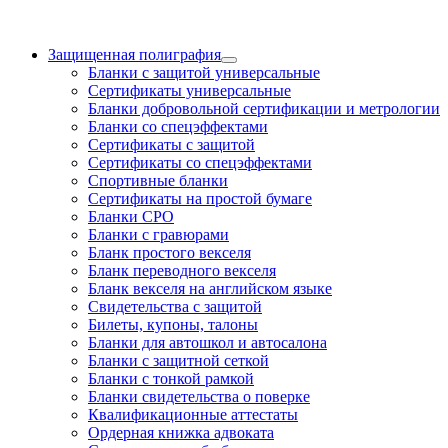
Защищенная полиграфия
Бланки с защитой универсальные
Сертификаты универсальные
Бланки добровольной сертификации и метрологии
Бланки со спецэффектами
Сертификаты с защитой
Сертификаты со спецэффектами
Спортивные бланки
Cертификаты на простой бумаге
Бланки СРО
Бланки с гравюрами
Бланк простого векселя
Бланк переводного векселя
Бланк векселя на английском языке
Свидетельства с защитой
Билеты, купоны, талоны
Бланки для автошкол и автосалона
Бланки с защитной сеткой
Бланки с тонкой рамкой
Бланки свидетельства о поверке
Квалификационные аттестаты
Ордерная книжка адвоката