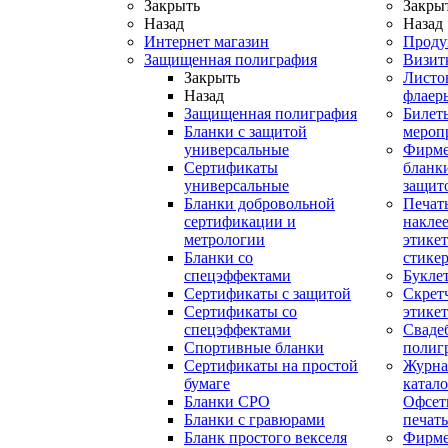
Закрыть
Закры
Назад
Назад
Интернет магазин
Проду
Защищенная полиграфия
Визит
Закрыть
Листо
Назад
флаер
Защищенная полиграфия
Билет
Бланки с защитой
мероп
универсальные
Фирм
Сертификаты
бланки
универсальные
защит
Бланки добровольной
Печат
сертификации и
наклее
метрологии
этикет
Бланки со
стике
спецэффектами
Букле
Сертификаты с защитой
Скрет
Сертификаты со
этике
спецэффектами
Сваде
Спортивные бланки
полиг
Cертификаты на простой
Журна
бумаге
катал
Бланки СРО
Офсет
Бланки с гравюрами
печать
Бланк простого векселя
Фирм