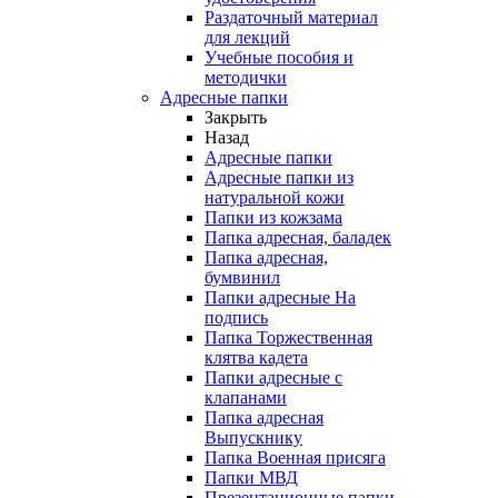
Раздаточный материал
для лекций
Учебные пособия и
методички
Адресные папки
Закрыть
Назад
Адресные папки
Адресные папки из
натуральной кожи
Папки из кожзама
Папка адресная, баладек
Папка адресная,
бумвинил
Папки адресные На
подпись
Папка Торжественная
клятва кадета
Папки адресные с
клапанами
Папка адресная
Выпускнику
Папка Военная присяга
Папки МВД
Презентационные папки