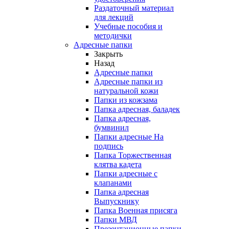
Раздаточный материал
для лекций
Учебные пособия и
методички
Адресные папки
Закрыть
Назад
Адресные папки
Адресные папки из
натуральной кожи
Папки из кожзама
Папка адресная, баладек
Папка адресная,
бумвинил
Папки адресные На
подпись
Папка Торжественная
клятва кадета
Папки адресные с
клапанами
Папка адресная
Выпускнику
Папка Военная присяга
Папки МВД
Презентационные папки