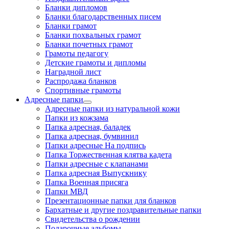
Бланки дипломов
Бланки благодарственных писем
Бланки грамот
Бланки похвальных грамот
Бланки почетных грамот
Грамоты педагогу
Детские грамоты и дипломы
Наградной лист
Распродажа бланков
Спортивные грамоты
Адресные папки
Адресные папки из натуральной кожи
Папки из кожзама
Папка адресная, баладек
Папка адресная, бумвинил
Папки адресные На подпись
Папка Торжественная клятва кадета
Папки адресные с клапанами
Папка адресная Выпускнику
Папка Военная присяга
Папки МВД
Презентационные папки для бланков
Бархатные и другие поздравительные папки
Свидетельства о рождении
Подарочные альбомы