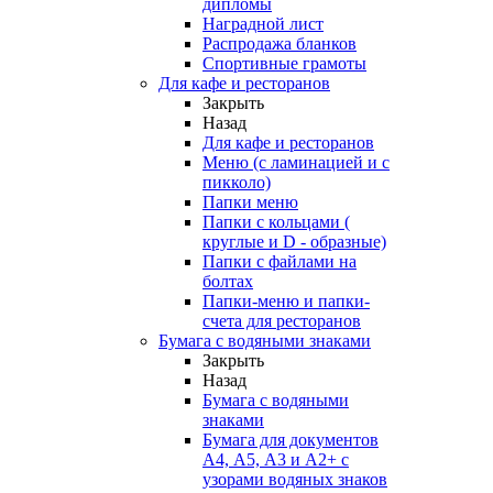
дипломы
Наградной лист
Распродажа бланков
Спортивные грамоты
Для кафе и ресторанов
Закрыть
Назад
Для кафе и ресторанов
Меню (с ламинацией и с
пикколо)
Папки меню
Папки с кольцами (
круглые и D - образные)
Папки с файлами на
болтах
Папки-меню и папки-
счета для ресторанов
Бумага с водяными знаками
Закрыть
Назад
Бумага с водяными
знаками
Бумага для документов
А4, А5, А3 и А2+ с
узорами водяных знаков