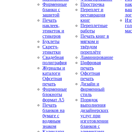
Фирменные
Прострочка
нак
бланки с
Переплет и
ва
защитой
реставрация
ло
Печать
книг
Изг
наклеек,
Переплетные
гол
этикеток и
работы
мас
стикеров
Печать книг в
Буклеты
мягком и
Скретч-
твёрдом
этикетки
переплёте
Свадебная
Ламинирование
полиграфия
Цифровая
Журналы и
печать
каталоги
Офсетная
Офсетная
печать
печать
Дизайн и
Фирменные
фирменный
блокноты
стиль
формат А5
Порядок
Печать
выполнения
бланков на
дизайнерских
бумаге с
услуг при
водяным
изготовлении
знаком
бланков с
Календари
элементами