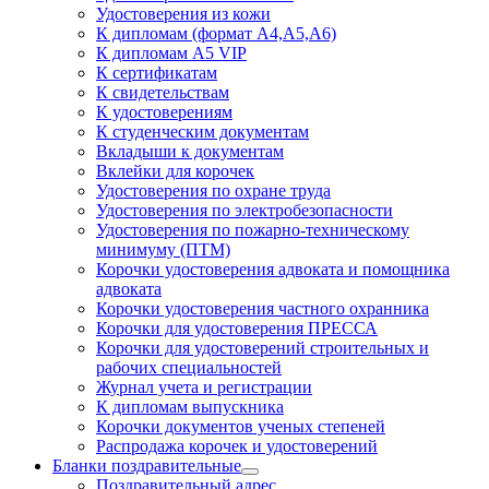
Удостоверения из кожи
К дипломам (формат А4,А5,А6)
К дипломам А5 VIP
К сертификатам
К свидетельствам
К удостоверениям
К студенческим документам
Вкладыши к документам
Вклейки для корочек
Удостоверения по охране труда
Удостоверения по электробезопасности
Удостоверения по пожарно-техническому
минимуму (ПТМ)
Корочки удостоверения адвоката и помощника
адвоката
Корочки удостоверения частного охранника
Корочки для удостоверения ПРЕССА
Корочки для удостоверений строительных и
рабочих специальностей
Журнал учета и регистрации
К дипломам выпускника
Корочки документов ученых степеней
Распродажа корочек и удостоверений
Бланки поздравительные
Поздравительный адрес