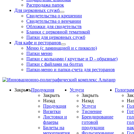
Распродажа папок
Для церковных служб
Свидетельства о крещении
Свидетельства о венчании
Обложки для свидетельств
Бланки с церковной тематикой
Папки для церковных служб
Для кафе и ресторанов
Меню (с ламинацией и с пикколо)
Папки меню
Папки с кольцами ( круглые и D - образные)
Папки с файлами на болтах
Папки-меню и папки-счета для ресторанов
Закрыть
Продукция
Услуги
Гологра
Закрыть
Закрыть
Зак
Назад
Назад
Наз
Продукция
Услуги
Го
Визитки
Тиснение
Го
Листовки и
Брендирование
го
флаеры
готовой
гол
Билеты на
продукции
на
мероприятия
Фольгирование
Гол