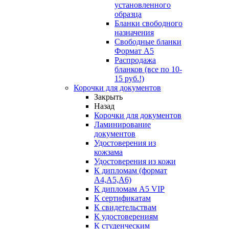
установленного
образца
Бланки свободного
назначения
Свободные бланки
Формат А5
Распродажа
бланков (все по 10-
15 руб.!)
Корочки для документов
Закрыть
Назад
Корочки для документов
Ламинирование
документов
Удостоверения из
кожзама
Удостоверения из кожи
К дипломам (формат
А4,А5,А6)
К дипломам А5 VIP
К сертификатам
К свидетельствам
К удостоверениям
К студенческим