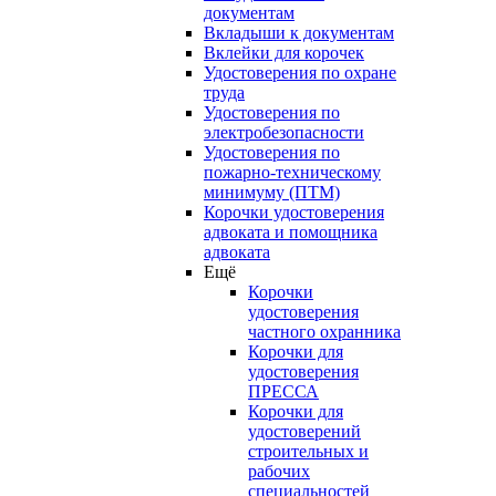
документам
Вкладыши к документам
Вклейки для корочек
Удостоверения по охране
труда
Удостоверения по
электробезопасности
Удостоверения по
пожарно-техническому
минимуму (ПТМ)
Корочки удостоверения
адвоката и помощника
адвоката
Ещё
Корочки
удостоверения
частного охранника
Корочки для
удостоверения
ПРЕССА
Корочки для
удостоверений
строительных и
рабочих
специальностей