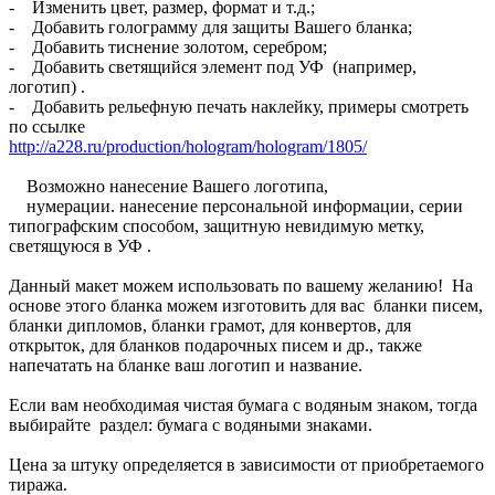
- Изменить цвет, размер, формат и т.д.;
- Добавить голограмму для защиты Вашего бланка;
- Добавить тиснение золотом, серебром;
- Добавить светящийся элемент под УФ (например,
логотип) .
- Добавить рельефную печать наклейку, примеры смотреть
по ссылке
http://a228.ru/production/hologram/hologram/1805/
Возможно нанесение Вашего логотипа,
нумерации. нанесение персональной информации, серии
типографским способом, защитную невидимую метку,
светящуюся в УФ .
Данный макет можем использовать по вашему желанию! На
основе этого бланка можем изготовить для вас бланки писем,
бланки дипломов, бланки грамот, для конвертов, для
открыток, для бланков подарочных писем и др., также
напечатать на бланке ваш логотип и название.
Если вам необходимая чистая бумага с водяным знаком, тогда
выбирайте раздел: бумага с водяными знаками.
Цена за штуку определяется в зависимости от приобретаемого
тиража.