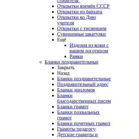
строителя"
Открытки времён СССР
Открытки из бархата
Открытки ко Дню
учителя
Открытки с тиснением
Сувенирные шкатулки
Ещё
Изделия из кожи с
вашим логотипом
Рамки
Бланки поздравительные
Закрыть
Назад
Бланки поздравительные
Поздравительный адрес
Бланки дипломов
Бланки
благодарственных писем
Бланки грамот
Бланки похвальных
грамот
Бланки почетных грамот
Грамоты педагогу
Детские грамоты и