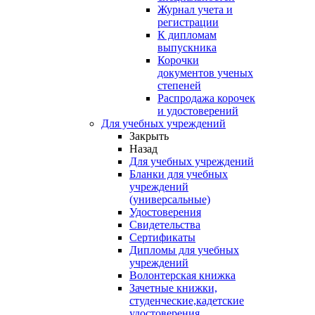
Журнал учета и
регистрации
К дипломам
выпускника
Корочки
документов ученых
степеней
Распродажа корочек
и удостоверений
Для учебных учреждений
Закрыть
Назад
Для учебных учреждений
Бланки для учебных
учреждений
(универсальные)
Удостоверения
Свидетельства
Сертификаты
Дипломы для учебных
учреждений
Волонтерская книжка
Зачетные книжки,
студенческие,кадетские
удостоверения