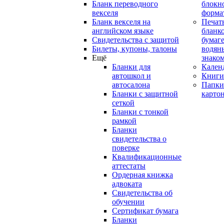
Бланк переводного
блокн
векселя
форма
Бланк векселя на
Печат
английском языке
бланко
Свидетельства с защитой
бумаге
Билеты, купоны, талоны
водян
Ещё
знако
Бланки для
Кален
автошкол и
Книги
автосалона
Папки
Бланки с защитной
карто
сеткой
Бланки с тонкой
рамкой
Бланки
свидетельства о
поверке
Квалификационные
аттестаты
Ордерная книжка
адвоката
Свидетельства об
обучении
Сертификат бумага
Бланки