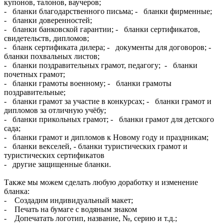
купонов, талонов, ваучеров;
- бланки благодарственного письма; - бланки фирменные;
- бланки доверенностей;
- бланки банковской гарантии; - бланки сертификатов,
свидетельств, дипломов;
- бланк сертификата дилера; - документы для договоров; -
бланки похвальных листов;
- бланки поздравительных грамот, педагогу; - бланки
почетных грамот;
- бланки грамоты военному; - бланки грамоты
поздравительные;
- бланки грамот за участие в конкурсах; - бланки грамот и
дипломов за отличную учёбу;
- бланки прикольных грамот; - бланки грамот для детского
сада;
- бланки грамот и дипломов к Новому году и праздникам;
- бланки векселей, - бланки туристических грамот и
туристических сертификатов
- другие защищенные бланки.
Также мы можем сделать любую доработку и изменение
бланка:
- Создадим индивидуальный макет;
- Печать на бумаге с водяным знаком
- Допечатать логотип, название, №, серию и т.д.;