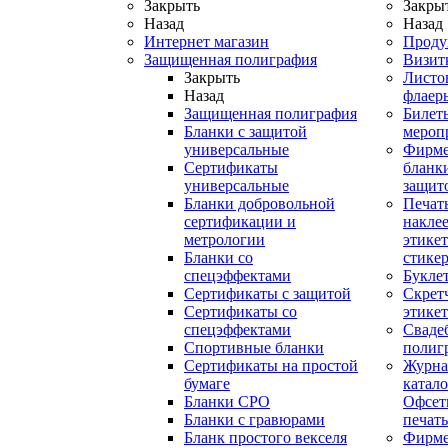
Закрыть
Закры
Назад
Назад
Интернет магазин
Проду
Защищенная полиграфия
Визит
Закрыть
Листо
Назад
флаер
Защищенная полиграфия
Билет
Бланки с защитой
мероп
универсальные
Фирм
Сертификаты
бланки
универсальные
защит
Бланки добровольной
Печат
сертификации и
наклее
метрологии
этикет
Бланки со
стике
спецэффектами
Букле
Сертификаты с защитой
Скрет
Сертификаты со
этике
спецэффектами
Сваде
Спортивные бланки
полиг
Cертификаты на простой
Журна
бумаге
катал
Бланки СРО
Офсет
Бланки с гравюрами
печать
Бланк простого векселя
Фирм