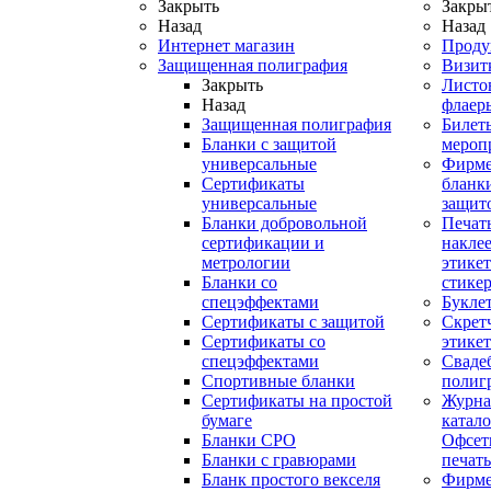
Закрыть
Закры
Назад
Назад
Интернет магазин
Проду
Защищенная полиграфия
Визит
Закрыть
Листо
Назад
флаер
Защищенная полиграфия
Билет
Бланки с защитой
мероп
универсальные
Фирм
Сертификаты
бланки
универсальные
защит
Бланки добровольной
Печат
сертификации и
наклее
метрологии
этикет
Бланки со
стике
спецэффектами
Букле
Сертификаты с защитой
Скрет
Сертификаты со
этике
спецэффектами
Сваде
Спортивные бланки
полиг
Cертификаты на простой
Журна
бумаге
катал
Бланки СРО
Офсет
Бланки с гравюрами
печать
Бланк простого векселя
Фирм