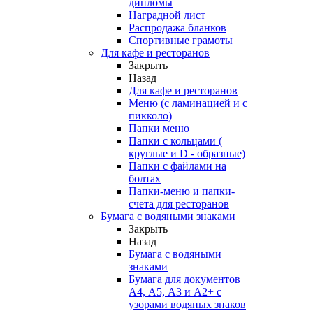
дипломы
Наградной лист
Распродажа бланков
Спортивные грамоты
Для кафе и ресторанов
Закрыть
Назад
Для кафе и ресторанов
Меню (с ламинацией и с
пикколо)
Папки меню
Папки с кольцами (
круглые и D - образные)
Папки с файлами на
болтах
Папки-меню и папки-
счета для ресторанов
Бумага с водяными знаками
Закрыть
Назад
Бумага с водяными
знаками
Бумага для документов
А4, А5, А3 и А2+ с
узорами водяных знаков