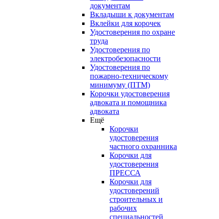
документам
Вкладыши к документам
Вклейки для корочек
Удостоверения по охране
труда
Удостоверения по
электробезопасности
Удостоверения по
пожарно-техническому
минимуму (ПТМ)
Корочки удостоверения
адвоката и помощника
адвоката
Ещё
Корочки
удостоверения
частного охранника
Корочки для
удостоверения
ПРЕССА
Корочки для
удостоверений
строительных и
рабочих
специальностей