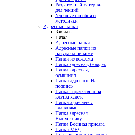
Раздаточный материал
для лекций
Учебные пособия и
методички
Адресные папки
Закрыть
Назад
Адресные папки
Адресные папки из
натуральной кожи
Папки из кожзама
Папка адресная, баладек
Папка адресная,
бумвинил
Папки адресные На
подпись
Папка Торжественная
клятва кадета
Папки адресные с
клапанами
Папка адресная
Выпускнику
Папка Военная присяга
Папки МВД
Презентационные папки