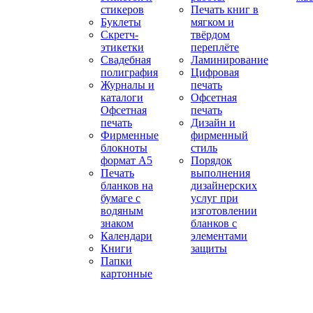
стикеров
Печать книг в
Буклеты
мягком и
Скретч-
твёрдом
этикетки
переплёте
Свадебная
Ламинирование
полиграфия
Цифровая
Журналы и
печать
каталоги
Офсетная
Офсетная
печать
печать
Дизайн и
Фирменные
фирменный
блокноты
стиль
формат А5
Порядок
Печать
выполнения
бланков на
дизайнерских
бумаге с
услуг при
водяным
изготовлении
знаком
бланков с
Календари
элементами
Книги
защиты
Папки
картонные