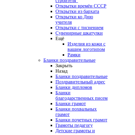
строителя"
Открытки времён СССР
Открытки из бархата
Открытки ко Дню
учителя
Открытки с тиснением
Сувенирные шкатулки
Ещё
Изделия из кожи с
вашим логотипом
Рамки
Бланки поздравительные
Закрыть
Назад
Бланки поздравительные
Поздравительный адрес
Бланки дипломов
Бланки
благодарственных писем
Бланки грамот
Бланки похвальных
грамот
Бланки почетных грамот
Грамоты педагогу
Детские грамоты и