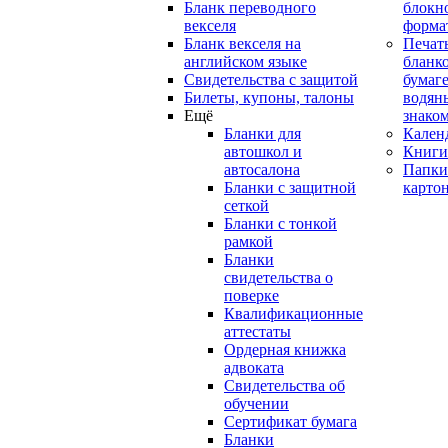
Бланк переводного
блокн
векселя
форма
Бланк векселя на
Печат
английском языке
бланко
Свидетельства с защитой
бумаге
Билеты, купоны, талоны
водян
Ещё
знако
Бланки для
Кален
автошкол и
Книги
автосалона
Папки
Бланки с защитной
карто
сеткой
Бланки с тонкой
рамкой
Бланки
свидетельства о
поверке
Квалификационные
аттестаты
Ордерная книжка
адвоката
Свидетельства об
обучении
Сертификат бумага
Бланки