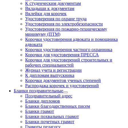
К студенческим документам
Вкладыши к документам
Вклейки для корочек
Удостоверения по охране труда
Удостоверения по электробезопасности
Удостоверения по пожарно-техническому
минимуму (ПТМ)
Корочки удостоверения адвоката и помощника
адвоката
Корочки удостоверения частного охранника
Корочки для удостоверения ПРЕССА
Корочки для удостоверений строительных и
рабочих специальностей
Журнал учета и регистрации
К дипломам выпускника
Корочки документов ученых степеней
Распродажа корочек и удостоверений
Бланки поздравительные
Поздравительный адрес
Бланки дипломов
Бланки благодарственных писем
Бланки грамот
Бланки похвальных грамот
Бланки почетных грамот
Грамоты педагогу