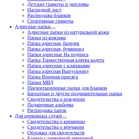
Детские грамоты и дипломы
Наградной лист
Распродажа бланков
Спортивные грамоты
Адресные папки
Адресные папки из натуральной кожи
Папки из кожзама
Папка адресная, баладек
Папка адресная, бумвинил
Папки адресные На подпись
Папка Торжественная клятва кадета
Папки адресные с клапанами
Папка адресная Выпускнику
Папка Военная присяга
Папки МВД
Презентационные папки для бланков
Бархатные и другие поздравительные папки
Свидетельства о рождении
Подарочные альбомы
Распродажа папок
Для церковных служб
Свидетельства о крещении
Свидетельства о венчании
Обложки для свидетельств
Бланки с церковной тематикой