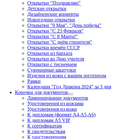
Открытки "Поздравляю"
Детские открытки
Дизайнерские конверты
Новогодние открытки
Открытки "9 Мая", "День победы"
Открытки "С 23 Февраля"
Открытки "С 8 Марта!"
Открытки "С днём строителя"
Открытки времён СССР
Открытки из бархата
Открытки ко Дню учителя
Открытки с тиснением
Сувенирные шкатулки
Изделия из кожи с вашим логотипом
Рамки
Календари "Год Дракона 2024" за 3 дня
Корочки для документов
Ламинирование документов
Удостоверения из кожзама
Удостоверения из кожи
К дипломам (формат А4,А5,А6)
К дипломам А5 VIP
К сертификатам
К свидетельствам
К удостоверениям