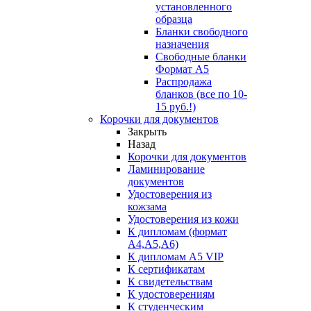
установленного
образца
Бланки свободного
назначения
Свободные бланки
Формат А5
Распродажа
бланков (все по 10-
15 руб.!)
Корочки для документов
Закрыть
Назад
Корочки для документов
Ламинирование
документов
Удостоверения из
кожзама
Удостоверения из кожи
К дипломам (формат
А4,А5,А6)
К дипломам А5 VIP
К сертификатам
К свидетельствам
К удостоверениям
К студенческим