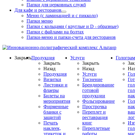
Папки для церковных служб
Для кафе и ресторанов
Меню (с ламинацией и с пикколо)
Папки меню
Папки с кольцами ( круглые и D - образные)
Папки с файлами на болтах
Папки-меню и папки-счета для ресторанов
Закрыть
Продукция
Услуги
Гологра
Закрыть
Закрыть
Зак
Назад
Назад
Наз
Продукция
Услуги
Го
Визитки
Тиснение
Го
Листовки и
Брендирование
го
флаеры
готовой
гол
Билеты на
продукции
на
мероприятия
Фольгирование
Гол
Фирменные
Прострочка
нак
бланки с
Переплет и
ва
защитой
реставрация
ло
Печать
книг
Изг
наклеек,
Переплетные
гол
этикеток и
работы
мас