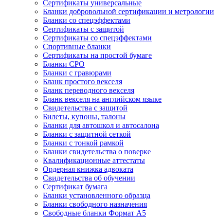
Сертификаты универсальные
Бланки добровольной сертификации и метрологии
Бланки со спецэффектами
Сертификаты с защитой
Сертификаты со спецэффектами
Спортивные бланки
Cертификаты на простой бумаге
Бланки СРО
Бланки с гравюрами
Бланк простого векселя
Бланк переводного векселя
Бланк векселя на английском языке
Свидетельства с защитой
Билеты, купоны, талоны
Бланки для автошкол и автосалона
Бланки с защитной сеткой
Бланки с тонкой рамкой
Бланки свидетельства о поверке
Квалификационные аттестаты
Ордерная книжка адвоката
Свидетельства об обучении
Сертификат бумага
Бланки установленного образца
Бланки свободного назначения
Свободные бланки Формат А5