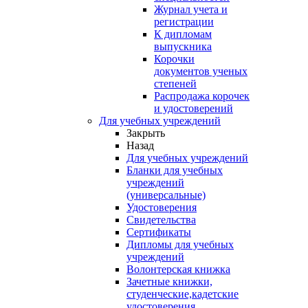
Журнал учета и
регистрации
К дипломам
выпускника
Корочки
документов ученых
степеней
Распродажа корочек
и удостоверений
Для учебных учреждений
Закрыть
Назад
Для учебных учреждений
Бланки для учебных
учреждений
(универсальные)
Удостоверения
Свидетельства
Сертификаты
Дипломы для учебных
учреждений
Волонтерская книжка
Зачетные книжки,
студенческие,кадетские
удостоверения