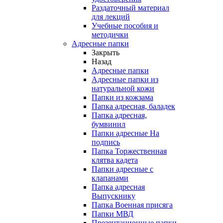
Раздаточный материал
для лекций
Учебные пособия и
методички
Адресные папки
Закрыть
Назад
Адресные папки
Адресные папки из
натуральной кожи
Папки из кожзама
Папка адресная, баладек
Папка адресная,
бумвинил
Папки адресные На
подпись
Папка Торжественная
клятва кадета
Папки адресные с
клапанами
Папка адресная
Выпускнику
Папка Военная присяга
Папки МВД
Презентационные папки