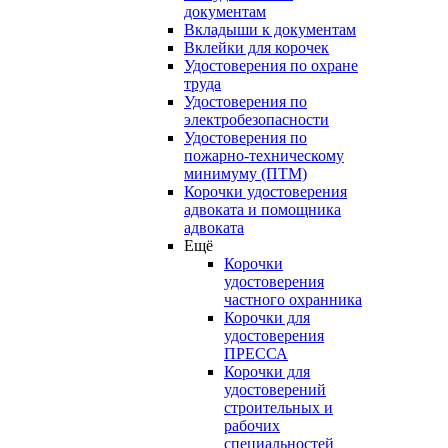
документам
Вкладыши к документам
Вклейки для корочек
Удостоверения по охране
труда
Удостоверения по
электробезопасности
Удостоверения по
пожарно-техническому
минимуму (ПТМ)
Корочки удостоверения
адвоката и помощника
адвоката
Ещё
Корочки
удостоверения
частного охранника
Корочки для
удостоверения
ПРЕССА
Корочки для
удостоверений
строительных и
рабочих
специальностей