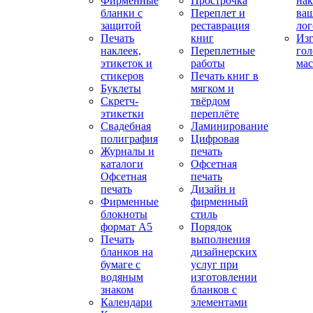
Фирменные
Прострочка
нак
бланки с
Переплет и
ва
защитой
реставрация
ло
Печать
книг
Изг
наклеек,
Переплетные
гол
этикеток и
работы
мас
стикеров
Печать книг в
Буклеты
мягком и
Скретч-
твёрдом
этикетки
переплёте
Свадебная
Ламинирование
полиграфия
Цифровая
Журналы и
печать
каталоги
Офсетная
Офсетная
печать
печать
Дизайн и
Фирменные
фирменный
блокноты
стиль
формат А5
Порядок
Печать
выполнения
бланков на
дизайнерских
бумаге с
услуг при
водяным
изготовлении
знаком
бланков с
Календари
элементами