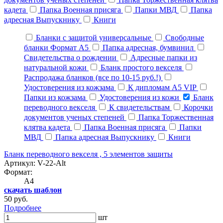
кадета
Папка Военная присяга
Папки МВД
Папка
адресная Выпускнику
Книги
Бланки с защитой универсальные
Свободные
бланки Формат А5
Папка адресная, бумвинил
Свидетельства о рождении
Адресные папки из
натуральной кожи
Бланк простого векселя
Распродажа бланков (все по 10-15 руб.!)
Удостоверения из кожзама
К дипломам А5 VIP
Папки из кожзама
Удостоверения из кожи
Бланк
переводного векселя
К свидетельствам
Корочки
документов ученых степеней
Папка Торжественная
клятва кадета
Папка Военная присяга
Папки
МВД
Папка адресная Выпускнику
Книги
Бланк переводного векселя , 5 элементов защиты
Артикул: V-22-Alt
Формат:
A4
скачать шаблон
50 руб.
Подробнее
шт