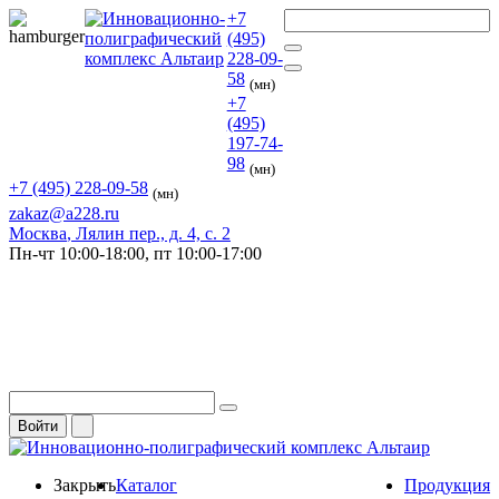
+7
(495)
228-09-
58
(мн)
+7
(495)
197-74-
98
(мн)
+7 (495) 228-09-58
(мн)
zakaz@a228.ru
Москва
, Лялин пер., д. 4, с. 2
Пн-чт
10:00-18:00,
пт
10:00-17:00
Войти
Закрыть
Каталог
Продукция