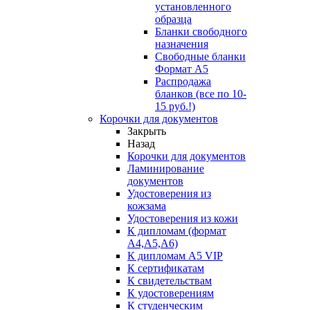
установленного
образца
Бланки свободного
назначения
Свободные бланки
Формат А5
Распродажа
бланков (все по 10-
15 руб.!)
Корочки для документов
Закрыть
Назад
Корочки для документов
Ламинирование
документов
Удостоверения из
кожзама
Удостоверения из кожи
К дипломам (формат
А4,А5,А6)
К дипломам А5 VIP
К сертификатам
К свидетельствам
К удостоверениям
К студенческим