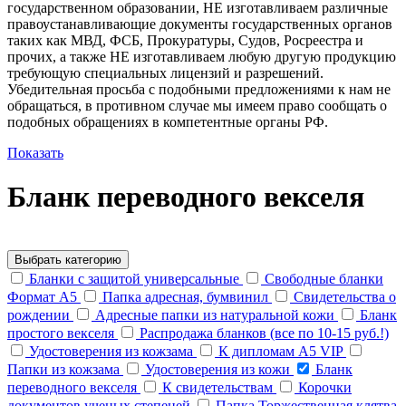
государственном образовании, НЕ изготавливаем различные
правоустанавливающие документы государственных органов
таких как МВД, ФСБ, Прокуратуры, Судов, Росреестра и
прочих, а также НЕ изготавливаем любую другую продукцию
требующую специальных лицензий и разрешений.
Убедительная просьба с подобными предложениями к нам не
обращаться, в противном случае мы имеем право сообщать о
подобных обращениях в компетентные органы РФ.
Показать
Бланк переводного векселя
Портфолио
Выбрать категорию
Бланки с защитой универсальные
Свободные бланки
Формат А5
Папка адресная, бумвинил
Свидетельства о
рождении
Адресные папки из натуральной кожи
Бланк
простого векселя
Распродажа бланков (все по 10-15 руб.!)
Удостоверения из кожзама
К дипломам А5 VIP
Папки из кожзама
Удостоверения из кожи
Бланк
переводного векселя
К свидетельствам
Корочки
документов ученых степеней
Папка Торжественная клятва