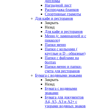
дипломы
Наградной лист
Распродажа бланков
Спортивные грамоты
Для кафе и ресторанов
Закрыть
Назад
Для кафе и ресторанов
Меню (с ламинацией и с
пикколо)
Папки меню
Папки с кольцами (
круглые и D - образные)
Папки с файлами на
болтах
Папки-меню и папки-
счета для ресторанов
Бумага с водяными знаками
Закрыть
Назад
Бумага с водяными
знаками
Бумага для документов
А4, А5, А3 и А2+ с
узорами водяных знаков