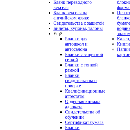
Бланк переводного
блокн
векселя
форма
Бланк векселя на
Печат
английском языке
бланко
Свидетельства с защитой
бумаге
Билеты, купоны, талоны
водян
Ещё
знако
Бланки для
Кален
автошкол и
Книги
автосалона
Папки
Бланки с защитной
карто
сеткой
Бланки с тонкой
рамкой
Бланки
свидетельства о
поверке
Квалификационные
аттестаты
Ордерная книжка
адвоката
Свидетельства об
обучении
Сертификат бумага
Бланки