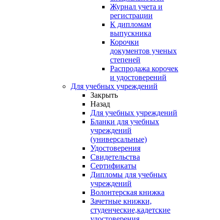
Журнал учета и
регистрации
К дипломам
выпускника
Корочки
документов ученых
степеней
Распродажа корочек
и удостоверений
Для учебных учреждений
Закрыть
Назад
Для учебных учреждений
Бланки для учебных
учреждений
(универсальные)
Удостоверения
Свидетельства
Сертификаты
Дипломы для учебных
учреждений
Волонтерская книжка
Зачетные книжки,
студенческие,кадетские
удостоверения