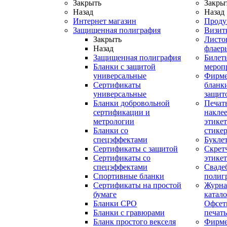
Закрыть
Закры
Назад
Назад
Интернет магазин
Проду
Защищенная полиграфия
Визит
Закрыть
Листо
Назад
флаер
Защищенная полиграфия
Билет
Бланки с защитой
мероп
универсальные
Фирм
Сертификаты
бланки
универсальные
защит
Бланки добровольной
Печат
сертификации и
наклее
метрологии
этикет
Бланки со
стике
спецэффектами
Букле
Сертификаты с защитой
Скрет
Сертификаты со
этике
спецэффектами
Сваде
Спортивные бланки
полиг
Cертификаты на простой
Журна
бумаге
катал
Бланки СРО
Офсет
Бланки с гравюрами
печать
Бланк простого векселя
Фирм