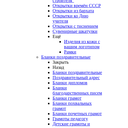
строителя"
Открытки времён СССР
Открытки из бархата
Открытки ко Дню
учителя
Открытки с тиснением
Сувенирные шкатулки
Ещё
Изделия из кожи с
вашим логотипом
Рамки
Бланки поздравительные
Закрыть
Назад
Бланки поздравительные
Поздравительный адрес
Бланки дипломов
Бланки
благодарственных писем
Бланки грамот
Бланки похвальных
грамот
Бланки почетных грамот
Грамоты педагогу
Детские грамоты и