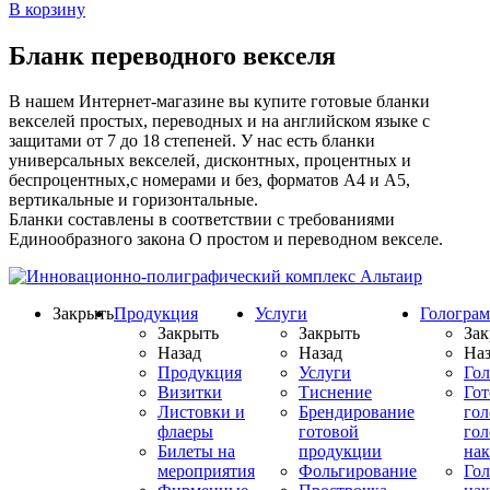
В корзину
Бланк переводного векселя
В нашем Интернет-магазине вы купите готовые бланки
векселей простых, переводных и на английском языке с
защитами от 7 до 18 степеней. У нас есть бланки
универсальных векселей, дисконтных, процентных и
беспроцентных,с номерами и без, форматов А4 и А5,
вертикальные и горизонтальные.
Бланки составлены в соответствии с требованиями
Единообразного закона О простом и переводном векселе.
Закрыть
Продукция
Услуги
Гологра
Закрыть
Закрыть
Зак
Назад
Назад
Наз
Продукция
Услуги
Го
Визитки
Тиснение
Го
Листовки и
Брендирование
го
флаеры
готовой
гол
Билеты на
продукции
на
мероприятия
Фольгирование
Гол