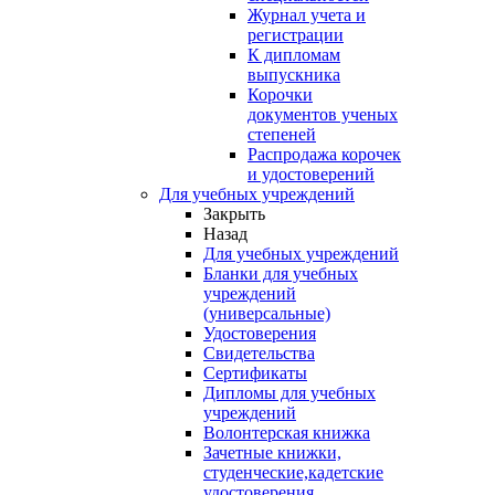
Журнал учета и
регистрации
К дипломам
выпускника
Корочки
документов ученых
степеней
Распродажа корочек
и удостоверений
Для учебных учреждений
Закрыть
Назад
Для учебных учреждений
Бланки для учебных
учреждений
(универсальные)
Удостоверения
Свидетельства
Сертификаты
Дипломы для учебных
учреждений
Волонтерская книжка
Зачетные книжки,
студенческие,кадетские
удостоверения