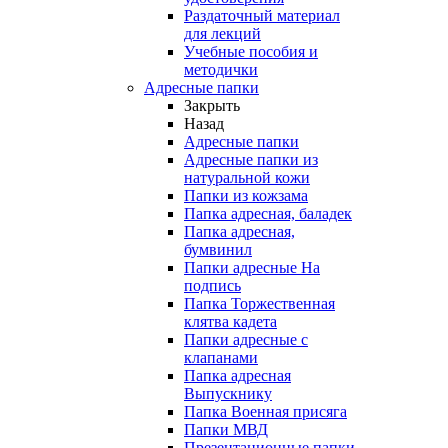
Раздаточный материал
для лекций
Учебные пособия и
методички
Адресные папки
Закрыть
Назад
Адресные папки
Адресные папки из
натуральной кожи
Папки из кожзама
Папка адресная, баладек
Папка адресная,
бумвинил
Папки адресные На
подпись
Папка Торжественная
клятва кадета
Папки адресные с
клапанами
Папка адресная
Выпускнику
Папка Военная присяга
Папки МВД
Презентационные папки