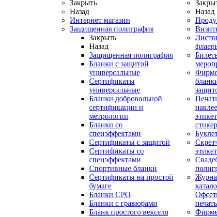
Закрыть
Закры
Назад
Назад
Интернет магазин
Проду
Защищенная полиграфия
Визит
Закрыть
Листо
Назад
флаер
Защищенная полиграфия
Билет
Бланки с защитой
мероп
универсальные
Фирм
Сертификаты
бланки
универсальные
защит
Бланки добровольной
Печат
сертификации и
наклее
метрологии
этикет
Бланки со
стике
спецэффектами
Букле
Сертификаты с защитой
Скрет
Сертификаты со
этике
спецэффектами
Сваде
Спортивные бланки
полиг
Cертификаты на простой
Журна
бумаге
катал
Бланки СРО
Офсет
Бланки с гравюрами
печать
Бланк простого векселя
Фирм