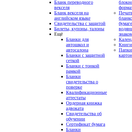
Бланк переводного
блокн
векселя
форма
Бланк векселя на
Печат
английском языке
бланко
Свидетельства с защитой
бумаге
Билеты, купоны, талоны
водян
Ещё
знако
Бланки для
Кален
автошкол и
Книги
автосалона
Папки
Бланки с защитной
карто
сеткой
Бланки с тонкой
рамкой
Бланки
свидетельства о
поверке
Квалификационные
аттестаты
Ордерная книжка
адвоката
Свидетельства об
обучении
Сертификат бумага
Бланки