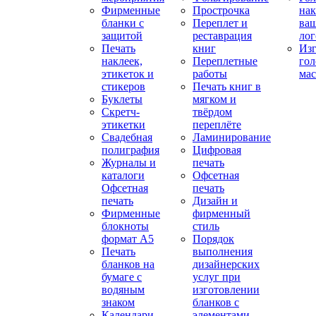
Фирменные
Прострочка
нак
бланки с
Переплет и
ва
защитой
реставрация
ло
Печать
книг
Изг
наклеек,
Переплетные
гол
этикеток и
работы
мас
стикеров
Печать книг в
Буклеты
мягком и
Скретч-
твёрдом
этикетки
переплёте
Свадебная
Ламинирование
полиграфия
Цифровая
Журналы и
печать
каталоги
Офсетная
Офсетная
печать
печать
Дизайн и
Фирменные
фирменный
блокноты
стиль
формат А5
Порядок
Печать
выполнения
бланков на
дизайнерских
бумаге с
услуг при
водяным
изготовлении
знаком
бланков с
Календари
элементами