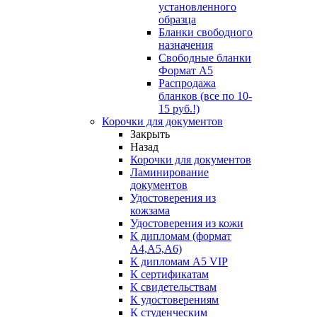
установленного
образца
Бланки свободного
назначения
Свободные бланки
Формат А5
Распродажа
бланков (все по 10-
15 руб.!)
Корочки для документов
Закрыть
Назад
Корочки для документов
Ламинирование
документов
Удостоверения из
кожзама
Удостоверения из кожи
К дипломам (формат
А4,А5,А6)
К дипломам А5 VIP
К сертификатам
К свидетельствам
К удостоверениям
К студенческим