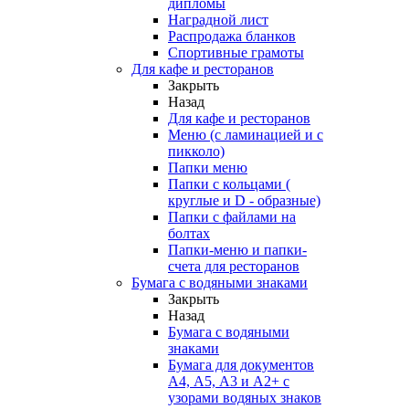
дипломы
Наградной лист
Распродажа бланков
Спортивные грамоты
Для кафе и ресторанов
Закрыть
Назад
Для кафе и ресторанов
Меню (с ламинацией и с
пикколо)
Папки меню
Папки с кольцами (
круглые и D - образные)
Папки с файлами на
болтах
Папки-меню и папки-
счета для ресторанов
Бумага с водяными знаками
Закрыть
Назад
Бумага с водяными
знаками
Бумага для документов
А4, А5, А3 и А2+ с
узорами водяных знаков