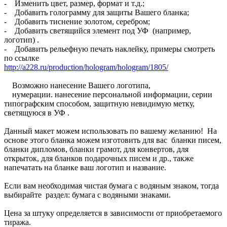
- Изменить цвет, размер, формат и т.д.;
- Добавить голограмму для защиты Вашего бланка;
- Добавить тиснение золотом, серебром;
- Добавить светящийся элемент под УФ (например,
логотип) .
- Добавить рельефную печать наклейку, примеры смотреть
по ссылке
http://a228.ru/production/hologram/hologram/1805/
Возможно нанесение Вашего логотипа,
нумерации. нанесение персональной информации, серии
типографским способом, защитную невидимую метку,
светящуюся в УФ .
Данный макет можем использовать по вашему желанию! На
основе этого бланка можем изготовить для вас бланки писем,
бланки дипломов, бланки грамот, для конвертов, для
открыток, для бланков подарочных писем и др., также
напечатать на бланке ваш логотип и название.
Если вам необходимая чистая бумага с водяным знаком, тогда
выбирайте раздел: бумага с водяными знаками.
Цена за штуку определяется в зависимости от приобретаемого
тиража.