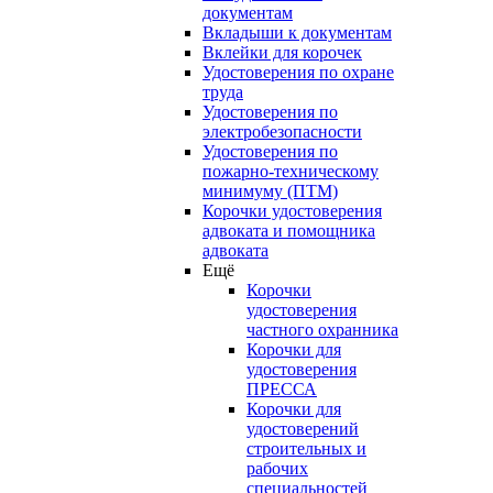
документам
Вкладыши к документам
Вклейки для корочек
Удостоверения по охране
труда
Удостоверения по
электробезопасности
Удостоверения по
пожарно-техническому
минимуму (ПТМ)
Корочки удостоверения
адвоката и помощника
адвоката
Ещё
Корочки
удостоверения
частного охранника
Корочки для
удостоверения
ПРЕССА
Корочки для
удостоверений
строительных и
рабочих
специальностей