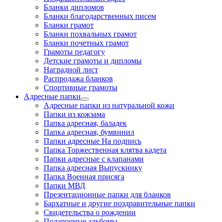
Бланки дипломов
Бланки благодарственных писем
Бланки грамот
Бланки похвальных грамот
Бланки почетных грамот
Грамоты педагогу
Детские грамоты и дипломы
Наградной лист
Распродажа бланков
Спортивные грамоты
Адресные папки
Адресные папки из натуральной кожи
Папки из кожзама
Папка адресная, баладек
Папка адресная, бумвинил
Папки адресные На подпись
Папка Торжественная клятва кадета
Папки адресные с клапанами
Папка адресная Выпускнику
Папка Военная присяга
Папки МВД
Презентационные папки для бланков
Бархатные и другие поздравительные папки
Свидетельства о рождении
Подарочные альбомы