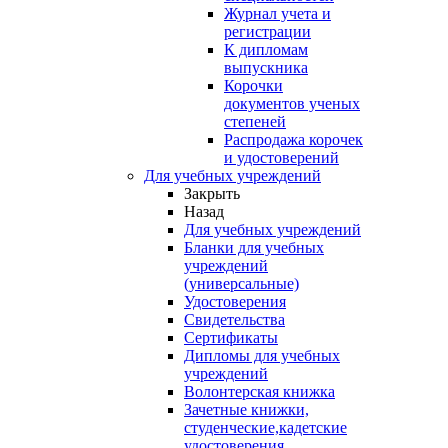
Журнал учета и
регистрации
К дипломам
выпускника
Корочки
документов ученых
степеней
Распродажа корочек
и удостоверений
Для учебных учреждений
Закрыть
Назад
Для учебных учреждений
Бланки для учебных
учреждений
(универсальные)
Удостоверения
Свидетельства
Сертификаты
Дипломы для учебных
учреждений
Волонтерская книжка
Зачетные книжки,
студенческие,кадетские
удостоверения