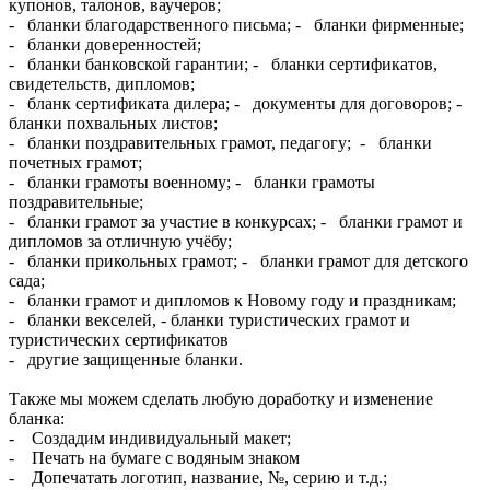
купонов, талонов, ваучеров;
- бланки благодарственного письма; - бланки фирменные;
- бланки доверенностей;
- бланки банковской гарантии; - бланки сертификатов,
свидетельств, дипломов;
- бланк сертификата дилера; - документы для договоров; -
бланки похвальных листов;
- бланки поздравительных грамот, педагогу; - бланки
почетных грамот;
- бланки грамоты военному; - бланки грамоты
поздравительные;
- бланки грамот за участие в конкурсах; - бланки грамот и
дипломов за отличную учёбу;
- бланки прикольных грамот; - бланки грамот для детского
сада;
- бланки грамот и дипломов к Новому году и праздникам;
- бланки векселей, - бланки туристических грамот и
туристических сертификатов
- другие защищенные бланки.
Также мы можем сделать любую доработку и изменение
бланка:
- Создадим индивидуальный макет;
- Печать на бумаге с водяным знаком
- Допечатать логотип, название, №, серию и т.д.;