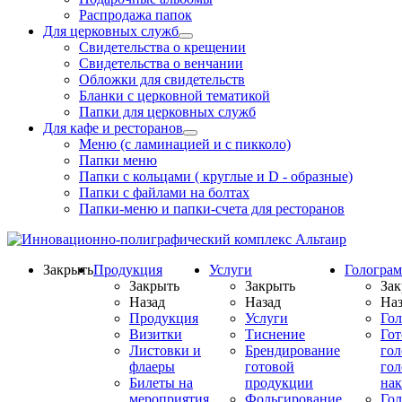
Распродажа папок
Для церковных служб
Свидетельства о крещении
Свидетельства о венчании
Обложки для свидетельств
Бланки с церковной тематикой
Папки для церковных служб
Для кафе и ресторанов
Меню (с ламинацией и с пикколо)
Папки меню
Папки с кольцами ( круглые и D - образные)
Папки с файлами на болтах
Папки-меню и папки-счета для ресторанов
Закрыть
Продукция
Услуги
Гологра
Закрыть
Закрыть
Зак
Назад
Назад
Наз
Продукция
Услуги
Го
Визитки
Тиснение
Го
Листовки и
Брендирование
го
флаеры
готовой
гол
Билеты на
продукции
на
мероприятия
Фольгирование
Гол