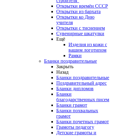
строителя"
Открытки времён СССР
Открытки из бархата
Открытки ко Дню
учителя
Открытки с тиснением
Сувенирные шкатулки
Ещё
Изделия из кожи с
вашим логотипом
Рамки
Бланки поздравительные
Закрыть
Назад
Бланки поздравительные
Поздравительный адрес
Бланки дипломов
Бланки
благодарственных писем
Бланки грамот
Бланки похвальных
грамот
Бланки почетных грамот
Грамоты педагогу
Детские грамоты и