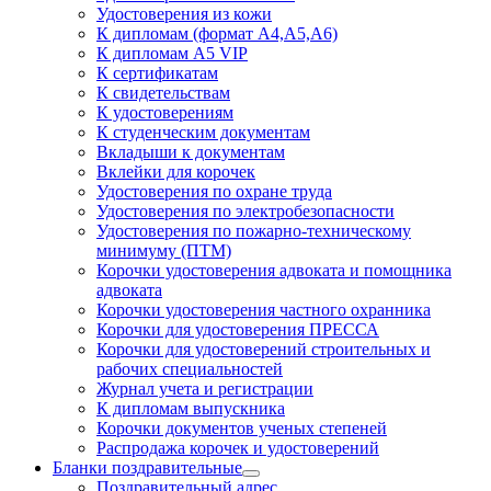
Удостоверения из кожи
К дипломам (формат А4,А5,А6)
К дипломам А5 VIP
К сертификатам
К свидетельствам
К удостоверениям
К студенческим документам
Вкладыши к документам
Вклейки для корочек
Удостоверения по охране труда
Удостоверения по электробезопасности
Удостоверения по пожарно-техническому
минимуму (ПТМ)
Корочки удостоверения адвоката и помощника
адвоката
Корочки удостоверения частного охранника
Корочки для удостоверения ПРЕССА
Корочки для удостоверений строительных и
рабочих специальностей
Журнал учета и регистрации
К дипломам выпускника
Корочки документов ученых степеней
Распродажа корочек и удостоверений
Бланки поздравительные
Поздравительный адрес