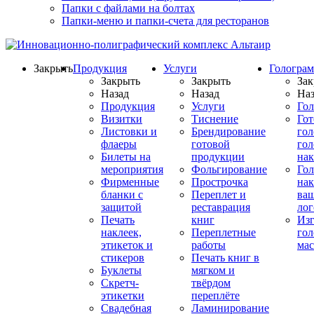
Папки с файлами на болтах
Папки-меню и папки-счета для ресторанов
Закрыть
Продукция
Услуги
Гологра
Закрыть
Закрыть
Зак
Назад
Назад
Наз
Продукция
Услуги
Го
Визитки
Тиснение
Го
Листовки и
Брендирование
го
флаеры
готовой
гол
Билеты на
продукции
на
мероприятия
Фольгирование
Гол
Фирменные
Прострочка
нак
бланки с
Переплет и
ва
защитой
реставрация
ло
Печать
книг
Изг
наклеек,
Переплетные
гол
этикеток и
работы
мас
стикеров
Печать книг в
Буклеты
мягком и
Скретч-
твёрдом
этикетки
переплёте
Свадебная
Ламинирование