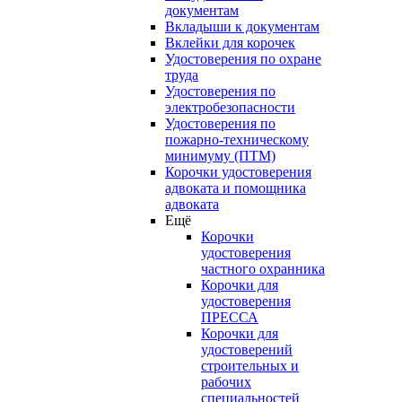
документам
Вкладыши к документам
Вклейки для корочек
Удостоверения по охране
труда
Удостоверения по
электробезопасности
Удостоверения по
пожарно-техническому
минимуму (ПТМ)
Корочки удостоверения
адвоката и помощника
адвоката
Ещё
Корочки
удостоверения
частного охранника
Корочки для
удостоверения
ПРЕССА
Корочки для
удостоверений
строительных и
рабочих
специальностей