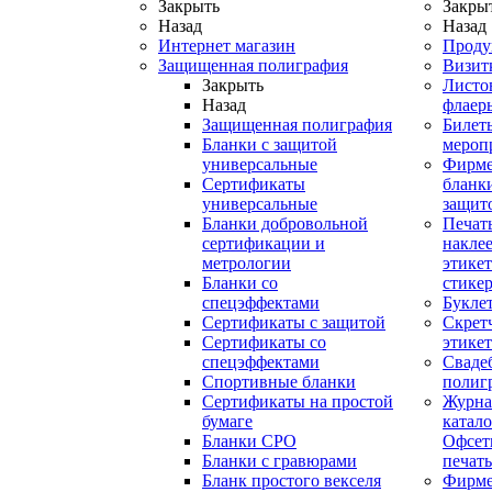
Закрыть
Закры
Назад
Назад
Интернет магазин
Проду
Защищенная полиграфия
Визит
Закрыть
Листо
Назад
флаер
Защищенная полиграфия
Билет
Бланки с защитой
мероп
универсальные
Фирм
Сертификаты
бланки
универсальные
защит
Бланки добровольной
Печат
сертификации и
наклее
метрологии
этикет
Бланки со
стике
спецэффектами
Букле
Сертификаты с защитой
Скрет
Сертификаты со
этике
спецэффектами
Сваде
Спортивные бланки
полиг
Cертификаты на простой
Журна
бумаге
катал
Бланки СРО
Офсет
Бланки с гравюрами
печать
Бланк простого векселя
Фирм