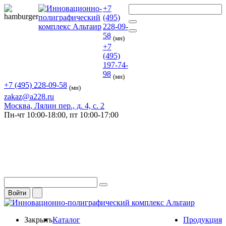
+7
(495)
228-09-
58
(мн)
+7
(495)
197-74-
98
(мн)
+7 (495) 228-09-58
(мн)
zakaz@a228.ru
Москва
, Лялин пер., д. 4, с. 2
Пн-чт
10:00-18:00,
пт
10:00-17:00
Войти
Закрыть
Каталог
Продукция