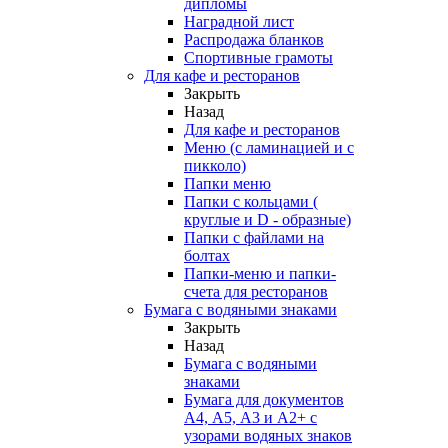
дипломы
Наградной лист
Распродажа бланков
Спортивные грамоты
Для кафе и ресторанов
Закрыть
Назад
Для кафе и ресторанов
Меню (с ламинацией и с
пикколо)
Папки меню
Папки с кольцами (
круглые и D - образные)
Папки с файлами на
болтах
Папки-меню и папки-
счета для ресторанов
Бумага с водяными знаками
Закрыть
Назад
Бумага с водяными
знаками
Бумага для документов
А4, А5, А3 и А2+ с
узорами водяных знаков