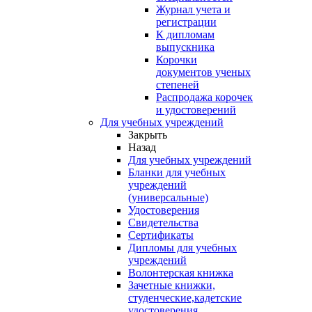
Журнал учета и
регистрации
К дипломам
выпускника
Корочки
документов ученых
степеней
Распродажа корочек
и удостоверений
Для учебных учреждений
Закрыть
Назад
Для учебных учреждений
Бланки для учебных
учреждений
(универсальные)
Удостоверения
Свидетельства
Сертификаты
Дипломы для учебных
учреждений
Волонтерская книжка
Зачетные книжки,
студенческие,кадетские
удостоверения