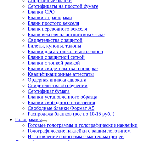
Спортивные бланки
Cертификаты на простой бумаге
Бланки СРО
Бланки с гравюрами
Бланк простого векселя
Бланк переводного векселя
Бланк векселя на английском языке
Свидетельства с защитой
Билеты, купоны, талоны
Бланки для автошкол и автосалона
Бланки с защитной сеткой
Бланки с тонкой рамкой
Бланки свидетельства о поверке
Квалификационные аттестаты
Ордерная книжка адвоката
Свидетельства об обучении
Сертификат бумага
Бланки установленного образца
Бланки свободного назначения
Свободные бланки Формат А5
Распродажа бланков (все по 10-15 руб.!)
Голограммы
Готовые голограммы и голографические наклейки
Голографические наклейки с вашим логотипом
Изготовление голограмм с мастер-матрицей