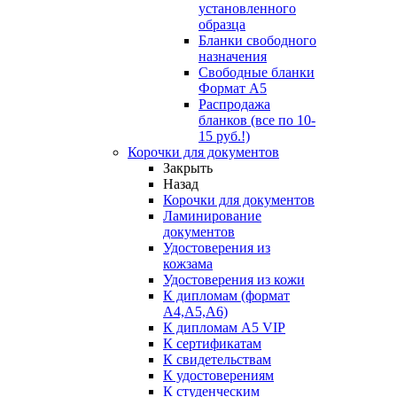
установленного
образца
Бланки свободного
назначения
Свободные бланки
Формат А5
Распродажа
бланков (все по 10-
15 руб.!)
Корочки для документов
Закрыть
Назад
Корочки для документов
Ламинирование
документов
Удостоверения из
кожзама
Удостоверения из кожи
К дипломам (формат
А4,А5,А6)
К дипломам А5 VIP
К сертификатам
К свидетельствам
К удостоверениям
К студенческим