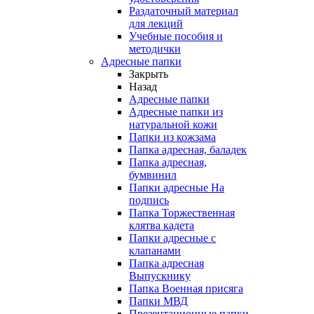
Раздаточный материал
для лекций
Учебные пособия и
методички
Адресные папки
Закрыть
Назад
Адресные папки
Адресные папки из
натуральной кожи
Папки из кожзама
Папка адресная, баладек
Папка адресная,
бумвинил
Папки адресные На
подпись
Папка Торжественная
клятва кадета
Папки адресные с
клапанами
Папка адресная
Выпускнику
Папка Военная присяга
Папки МВД
Презентационные папки