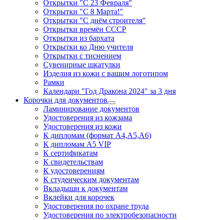
Открытки "С 23 Февраля"
Открытки "С 8 Марта!"
Открытки "С днём строителя"
Открытки времён СССР
Открытки из бархата
Открытки ко Дню учителя
Открытки с тиснением
Сувенирные шкатулки
Изделия из кожи с вашим логотипом
Рамки
Календари "Год Дракона 2024" за 3 дня
Корочки для документов
Ламинирование документов
Удостоверения из кожзама
Удостоверения из кожи
К дипломам (формат А4,А5,А6)
К дипломам А5 VIP
К сертификатам
К свидетельствам
К удостоверениям
К студенческим документам
Вкладыши к документам
Вклейки для корочек
Удостоверения по охране труда
Удостоверения по электробезопасности