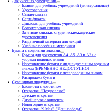
Для учебных учреждений
Бланки для учебных учреждений (универсальные)
Удостоверения
Свидетельства
Сертификаты
Дипломы для учебных учреждений
Волонтерская книжка
Зачетные книжки, студенческие,кадетские
удостоверения
Раздаточный материал для лекций
Учебные пособия и методички
Бумага с водяными знаками
Бумага для документов А4, А5, А3 и А2+ с
узорами водяных знаков
Изготовление бумаги с индивидуальным водяным
знаком (ВРЕМЕННО НЕДОСТУПНО)
Изготовление бумаги с псевдоводяным знаком
Распродажа бумаги
Сувенирная продукция
Блокноты с логотипом
Открытки "Поздравляю"
Детские открытки
Дизайнерские конверты
Новогодние открытки
Открытки "9 Мая", "День победы"