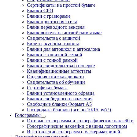
Cертификаты на простой бумаге
Бланки СРО
Бланки с гравюрами
Бланк простого векселя
Бланк переводного векселя
Бланк векселя на английском языке
Свидетельства с защитой
Билеты, купоны, талоны
Бланки для автошкол и автосалона
Бланки с защитной сеткой
Бланки с тонкой рамкой
Бланки свидетельства о поверке
Квалификационные аттестаты
Ордерная книжка адвоката
Свидетельства об обучении
Сертификат бумага
Бланки установленного образца
Бланки свободного назначения
Свободные бланки Формат А5
Распродажа бланков (все по 10-15 руб.!)
Голограммы
Готовые голограммы и голографические наклейки
Голографические наклейки с вашим логотипом
Изготовление голограмм с мастер-матрицей