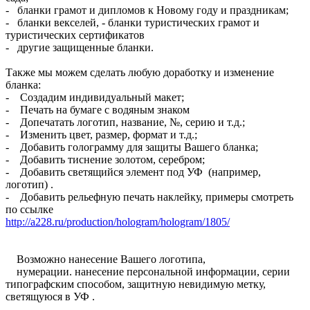
- бланки грамот и дипломов к Новому году и праздникам;
- бланки векселей, - бланки туристических грамот и
туристических сертификатов
- другие защищенные бланки.
Также мы можем сделать любую доработку и изменение
бланка:
- Создадим индивидуальный макет;
- Печать на бумаге с водяным знаком
- Допечатать логотип, название, №, серию и т.д.;
- Изменить цвет, размер, формат и т.д.;
- Добавить голограмму для защиты Вашего бланка;
- Добавить тиснение золотом, серебром;
- Добавить светящийся элемент под УФ (например,
логотип) .
- Добавить рельефную печать наклейку, примеры смотреть
по ссылке
http://a228.ru/production/hologram/hologram/1805/
Возможно нанесение Вашего логотипа,
нумерации. нанесение персональной информации, серии
типографским способом, защитную невидимую метку,
светящуюся в УФ .