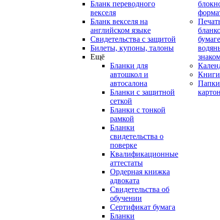
Бланк переводного
блокн
векселя
форма
Бланк векселя на
Печат
английском языке
бланко
Свидетельства с защитой
бумаге
Билеты, купоны, талоны
водян
Ещё
знако
Бланки для
Кален
автошкол и
Книги
автосалона
Папки
Бланки с защитной
карто
сеткой
Бланки с тонкой
рамкой
Бланки
свидетельства о
поверке
Квалификационные
аттестаты
Ордерная книжка
адвоката
Свидетельства об
обучении
Сертификат бумага
Бланки