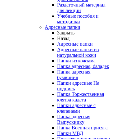
Раздаточный материал
для лекций
Учебные пособия и
методички
Адресные папки
Закрыть
Назад
Адресные папки
Адресные папки из
натуральной кожи
Папки из кожзама
Папка адресная, баладек
Папка адресная,
бумвинил
Папки адресные На
подпись
Папка Торжественная
клятва кадета
Папки адресные с
клапанами
Папка адресная
Выпускнику
Папка Военная присяга
Папки МВД
Презентационные папки