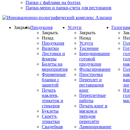
Папки с файлами на болтах
Папки-меню и папки-счета для ресторанов
Закрыть
Продукция
Услуги
Гологра
Закрыть
Закрыть
Зак
Назад
Назад
Наз
Продукция
Услуги
Го
Визитки
Тиснение
Го
Листовки и
Брендирование
го
флаеры
готовой
гол
Билеты на
продукции
на
мероприятия
Фольгирование
Гол
Фирменные
Прострочка
нак
бланки с
Переплет и
ва
защитой
реставрация
ло
Печать
книг
Изг
наклеек,
Переплетные
гол
этикеток и
работы
мас
стикеров
Печать книг в
Буклеты
мягком и
Скретч-
твёрдом
этикетки
переплёте
Свадебная
Ламинирование