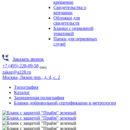
крещении
Свидетельства о
венчании
Обложки для
свидетельств
Бланки с церковной
тематикой
Папки для церковных
служб
Заказать звонок
+7 (495) 228-09-58
(мн)
zakaz@a228.ru
Москва
, Лялин пер., д. 4, с. 2
Типография
Каталог
Защищенная полиграфия
Бланки добровольной сертификации и метрологии