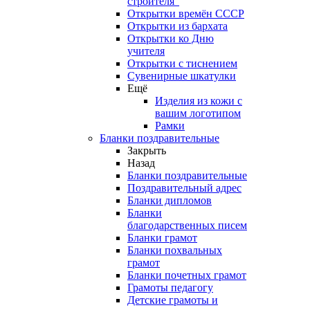
строителя"
Открытки времён СССР
Открытки из бархата
Открытки ко Дню
учителя
Открытки с тиснением
Сувенирные шкатулки
Ещё
Изделия из кожи с
вашим логотипом
Рамки
Бланки поздравительные
Закрыть
Назад
Бланки поздравительные
Поздравительный адрес
Бланки дипломов
Бланки
благодарственных писем
Бланки грамот
Бланки похвальных
грамот
Бланки почетных грамот
Грамоты педагогу
Детские грамоты и