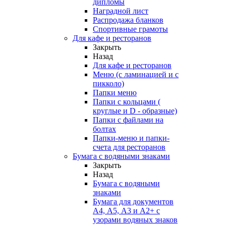
дипломы
Наградной лист
Распродажа бланков
Спортивные грамоты
Для кафе и ресторанов
Закрыть
Назад
Для кафе и ресторанов
Меню (с ламинацией и с
пикколо)
Папки меню
Папки с кольцами (
круглые и D - образные)
Папки с файлами на
болтах
Папки-меню и папки-
счета для ресторанов
Бумага с водяными знаками
Закрыть
Назад
Бумага с водяными
знаками
Бумага для документов
А4, А5, А3 и А2+ с
узорами водяных знаков