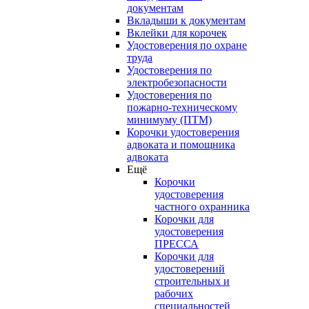
документам
Вкладыши к документам
Вклейки для корочек
Удостоверения по охране
труда
Удостоверения по
электробезопасности
Удостоверения по
пожарно-техническому
минимуму (ПТМ)
Корочки удостоверения
адвоката и помощника
адвоката
Ещё
Корочки
удостоверения
частного охранника
Корочки для
удостоверения
ПРЕССА
Корочки для
удостоверений
строительных и
рабочих
специальностей