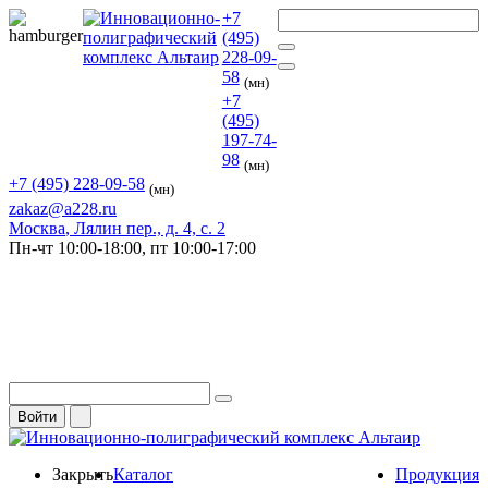
+7
(495)
228-09-
58
(мн)
+7
(495)
197-74-
98
(мн)
+7 (495) 228-09-58
(мн)
zakaz@a228.ru
Москва
, Лялин пер., д. 4, с. 2
Пн-чт
10:00-18:00,
пт
10:00-17:00
Войти
Закрыть
Каталог
Продукция