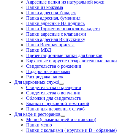
Адресные папки из натуральной кожи
Папки из кожзама
Папка адресная, баладек
Папка адресная, бумвинил
Папки адресные На подпись
Папка Торжественная клятва кадета
Папки адресные с клапанами
Папка адресная Выпускнику
Папка Военная присяга
Папки МВД
Презентационные папки для бланков
Бархатные и другие поздравительные папки
Свидетельства о рождении
Подарочные альбомы
Распродажа папок
Для церковных служб
Свидетельства о крещении
Свидетельства о венчании
Обложки для свидетельств
Бланки с церковной тематикой
Папки для церковных служб
Для кафе и ресторанов
Меню (с ламинацией и с пикколо)
Папки меню
Папки с кольцами ( круглые и D - образные)