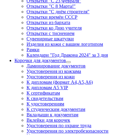
Открытки "С 23 Февраля"
Открытки "С 8 Марта!"
Открытки "С днём строителя"
Открытки времён СССР
Открытки из бархата
Открытки ко Дню учителя
Открытки с тиснением
Сувенирные шкатулки
Изделия из кожи с вашим логотипом
Рамки
Календари "Год Дракона 2024" за 3 дня
Корочки для документов
Ламинирование документов
Удостоверения из кожзама
Удостоверения из кожи
К дипломам (формат А4,А5,А6)
К дипломам А5 VIP
К сертификатам
К свидетельствам
К удостоверениям
К студенческим документам
Вкладыши к документам
Вклейки для корочек
Удостоверения по охране труда
Удостоверения по электробезопасности