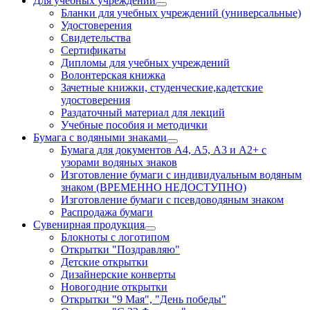
Для учебных учреждений
Бланки для учебных учреждений (универсальные)
Удостоверения
Свидетельства
Сертификаты
Дипломы для учебных учреждений
Волонтерская книжка
Зачетные книжки, студенческие,кадетские
удостоверения
Раздаточный материал для лекций
Учебные пособия и методички
Бумага с водяными знаками
Бумага для документов А4, А5, А3 и А2+ с
узорами водяных знаков
Изготовление бумаги с индивидуальным водяным
знаком (ВРЕМЕННО НЕДОСТУПНО)
Изготовление бумаги с псевдоводяным знаком
Распродажа бумаги
Сувенирная продукция
Блокноты с логотипом
Открытки "Поздравляю"
Детские открытки
Дизайнерские конверты
Новогодние открытки
Открытки "9 Мая", "День победы"