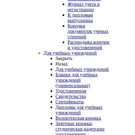
Журнал учета и
регистрации
К дипломам
выпускника
Корочки
документов ученых
степеней
Распродажа корочек
и удостоверений
Для учебных учреждений
Закрыть
Назад
Для учебных учреждений
Бланки для учебных
учреждений
(универсальные)
Удостоверения
Свидетельства
Сертификаты
Дипломы для учебных
учреждений
Волонтерская книжка
Зачетные книжки,
студенческие,кадетские
удостоверения