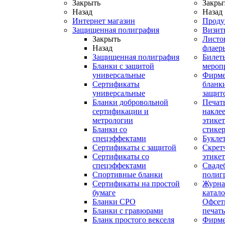
Закрыть
Закры
Назад
Назад
Интернет магазин
Проду
Защищенная полиграфия
Визит
Закрыть
Листо
Назад
флаер
Защищенная полиграфия
Билет
Бланки с защитой
мероп
универсальные
Фирм
Сертификаты
бланки
универсальные
защит
Бланки добровольной
Печат
сертификации и
наклее
метрологии
этикет
Бланки со
стике
спецэффектами
Букле
Сертификаты с защитой
Скрет
Сертификаты со
этике
спецэффектами
Сваде
Спортивные бланки
полиг
Cертификаты на простой
Журна
бумаге
катал
Бланки СРО
Офсет
Бланки с гравюрами
печать
Бланк простого векселя
Фирм