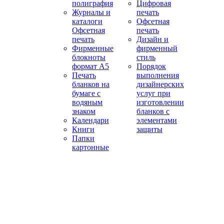
полиграфия
Цифровая
Журналы и
печать
каталоги
Офсетная
Офсетная
печать
печать
Дизайн и
Фирменные
фирменный
блокноты
стиль
формат А5
Порядок
Печать
выполнения
бланков на
дизайнерских
бумаге с
услуг при
водяным
изготовлении
знаком
бланков с
Календари
элементами
Книги
защиты
Папки
картонные