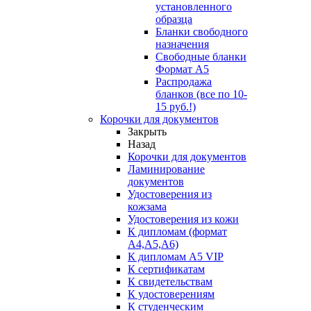
установленного
образца
Бланки свободного
назначения
Свободные бланки
Формат А5
Распродажа
бланков (все по 10-
15 руб.!)
Корочки для документов
Закрыть
Назад
Корочки для документов
Ламинирование
документов
Удостоверения из
кожзама
Удостоверения из кожи
К дипломам (формат
А4,А5,А6)
К дипломам А5 VIP
К сертификатам
К свидетельствам
К удостоверениям
К студенческим