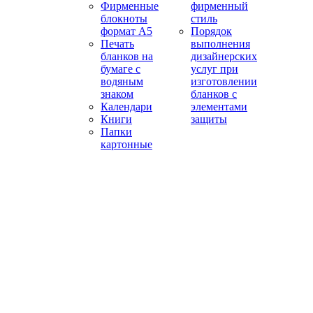
Фирменные
фирменный
блокноты
стиль
формат А5
Порядок
Печать
выполнения
бланков на
дизайнерских
бумаге с
услуг при
водяным
изготовлении
знаком
бланков с
Календари
элементами
Книги
защиты
Папки
картонные