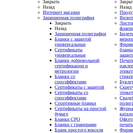
Закрыть
Закры
Назад
Назад
Интернет магазин
Проду
Защищенная полиграфия
Визит
Закрыть
Листо
Назад
флаер
Защищенная полиграфия
Билет
Бланки с защитой
мероп
универсальные
Фирм
Сертификаты
бланки
универсальные
защит
Бланки добровольной
Печат
сертификации и
наклее
метрологии
этикет
Бланки со
стике
спецэффектами
Букле
Сертификаты с защитой
Скрет
Сертификаты со
этике
спецэффектами
Сваде
Спортивные бланки
полиг
Cертификаты на простой
Журна
бумаге
катал
Бланки СРО
Офсет
Бланки с гравюрами
печать
Бланк простого векселя
Фирм