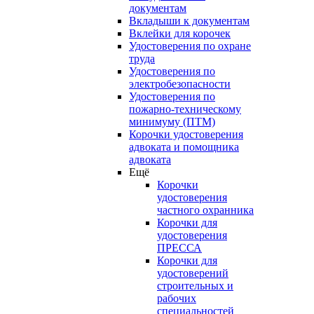
документам
Вкладыши к документам
Вклейки для корочек
Удостоверения по охране
труда
Удостоверения по
электробезопасности
Удостоверения по
пожарно-техническому
минимуму (ПТМ)
Корочки удостоверения
адвоката и помощника
адвоката
Ещё
Корочки
удостоверения
частного охранника
Корочки для
удостоверения
ПРЕССА
Корочки для
удостоверений
строительных и
рабочих
специальностей