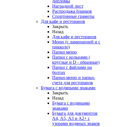
дипломы
Наградной лист
Распродажа бланков
Спортивные грамоты
Для кафе и ресторанов
Закрыть
Назад
Для кафе и ресторанов
Меню (с ламинацией и с
пикколо)
Папки меню
Папки с кольцами (
круглые и D - образные)
Папки с файлами на
болтах
Папки-меню и папки-
счета для ресторанов
Бумага с водяными знаками
Закрыть
Назад
Бумага с водяными
знаками
Бумага для документов
А4, А5, А3 и А2+ с
узорами водяных знаков