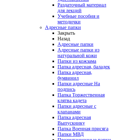
Раздаточный материал
для лекций
Учебные пособия и
методички
Адресные папки
Закрыть
Назад
Адресные папки
Адресные папки из
натуральной кожи
Папки из кожзама
Папка адресная, баладек
Папка адресная,
бумвинил
Папки адресные На
подпись
Папка Торжественная
клятва кадета
Папки адресные с
клапанами
Папка адресная
Выпускнику
Папка Военная присяга
Папки МВД
Презентационные папки