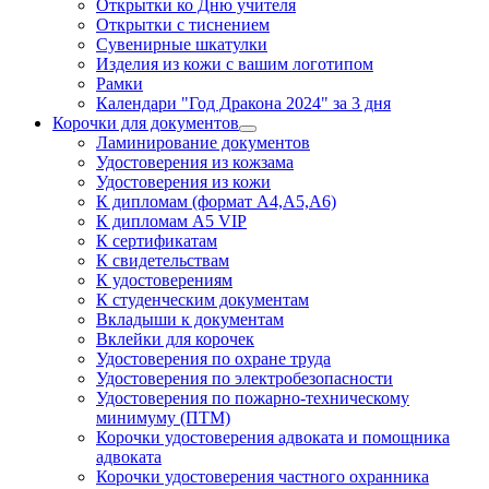
Открытки ко Дню учителя
Открытки с тиснением
Сувенирные шкатулки
Изделия из кожи с вашим логотипом
Рамки
Календари "Год Дракона 2024" за 3 дня
Корочки для документов
Ламинирование документов
Удостоверения из кожзама
Удостоверения из кожи
К дипломам (формат А4,А5,А6)
К дипломам А5 VIP
К сертификатам
К свидетельствам
К удостоверениям
К студенческим документам
Вкладыши к документам
Вклейки для корочек
Удостоверения по охране труда
Удостоверения по электробезопасности
Удостоверения по пожарно-техническому
минимуму (ПТМ)
Корочки удостоверения адвоката и помощника
адвоката
Корочки удостоверения частного охранника