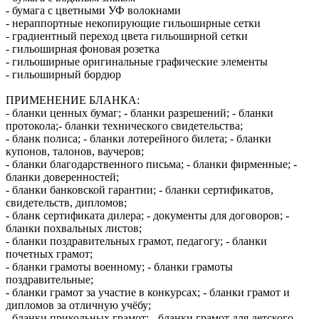
- бумага с цветными УФ волокнами
- нераппортные некопирующие гильоширные сетки
- градиентный переход цвета гильоширной сетки
- гильоширная фоновая розетка
- гильоширные оригинальные графические элементы
- гильоширный бордюр
ПРИМЕНЕНИЕ БЛАНКА:
- бланки ценных бумаг; - бланки разрешений; - бланки
протокола;- бланки технического свидетельства;
- бланк полиса; - бланки лотерейного билета; - бланки
купонов, талонов, ваучеров;
- бланки благодарственного письма; - бланки фирменные; -
бланки доверенностей;
- бланки банковской гарантии; - бланки сертификатов,
свидетельств, дипломов;
- бланк сертификата дилера; - документы для договоров; -
бланки похвальных листов;
- бланки поздравительных грамот, педагогу; - бланки
почетных грамот;
- бланки грамоты военному; - бланки грамоты
поздравительные;
- бланки грамот за участие в конкурсах; - бланки грамот и
дипломов за отличную учёбу;
- бланки прикольных грамот; - бланки грамот для детского