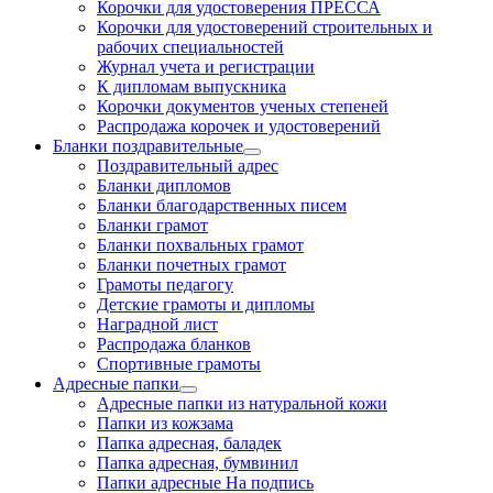
Корочки для удостоверения ПРЕССА
Корочки для удостоверений строительных и
рабочих специальностей
Журнал учета и регистрации
К дипломам выпускника
Корочки документов ученых степеней
Распродажа корочек и удостоверений
Бланки поздравительные
Поздравительный адрес
Бланки дипломов
Бланки благодарственных писем
Бланки грамот
Бланки похвальных грамот
Бланки почетных грамот
Грамоты педагогу
Детские грамоты и дипломы
Наградной лист
Распродажа бланков
Спортивные грамоты
Адресные папки
Адресные папки из натуральной кожи
Папки из кожзама
Папка адресная, баладек
Папка адресная, бумвинил
Папки адресные На подпись