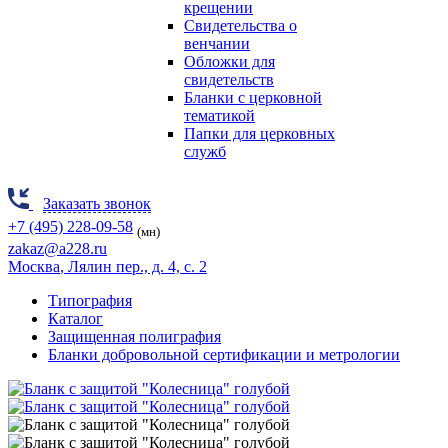
крещении
Свидетельства о
венчании
Обложки для
свидетельств
Бланки с церковной
тематикой
Папки для церковных
служб
Заказать звонок
+7 (495) 228-09-58
(мн)
zakaz@a228.ru
Москва
, Лялин пер., д. 4, с. 2
Типография
Каталог
Защищенная полиграфия
Бланки добровольной сертификации и метрологии