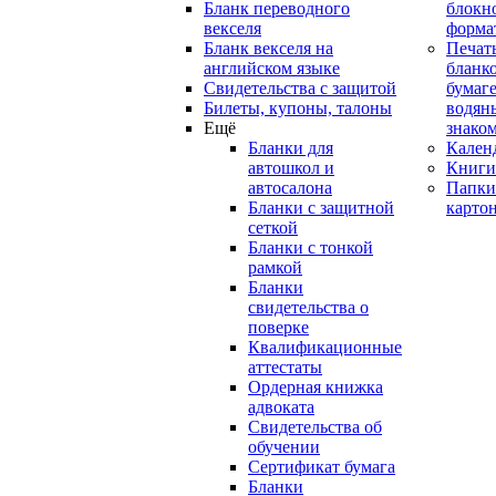
Бланк переводного
блокн
векселя
форма
Бланк векселя на
Печат
английском языке
бланко
Свидетельства с защитой
бумаге
Билеты, купоны, талоны
водян
Ещё
знако
Бланки для
Кален
автошкол и
Книги
автосалона
Папки
Бланки с защитной
карто
сеткой
Бланки с тонкой
рамкой
Бланки
свидетельства о
поверке
Квалификационные
аттестаты
Ордерная книжка
адвоката
Свидетельства об
обучении
Сертификат бумага
Бланки