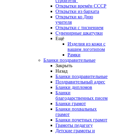
строителя"
Открытки времён СССР
Открытки из бархата
Открытки ко Дню
учителя
Открытки с тиснением
Сувенирные шкатулки
Ещё
Изделия из кожи с
вашим логотипом
Рамки
Бланки поздравительные
Закрыть
Назад
Бланки поздравительные
Поздравительный адрес
Бланки дипломов
Бланки
благодарственных писем
Бланки грамот
Бланки похвальных
грамот
Бланки почетных грамот
Грамоты педагогу
Детские грамоты и