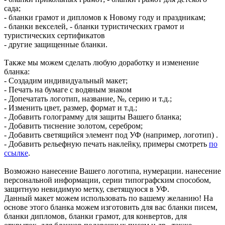
сада;
- бланки грамот и дипломов к Новому году и праздникам;
- бланки векселей, - бланки туристических грамот и
туристических сертификатов
- другие защищенные бланки.
Также мы можем сделать любую доработку и изменение
бланка:
- Создадим индивидуальный макет;
- Печать на бумаге с водяным знаком
- Допечатать логотип, название, №, серию и т.д.;
- Изменить цвет, размер, формат и т.д.;
- Добавить голограмму для защиты Вашего бланка;
- Добавить тиснение золотом, серебром;
- Добавить светящийся элемент под УФ (например, логотип) .
- Добавить рельефную печать наклейку, примеры смотреть
по
ссылке
.
Возможно нанесение Вашего логотипа, нумерации. нанесение
персональной информации, серии типографским способом,
защитную невидимую метку, светящуюся в УФ.
Данный макет можем использовать по вашему желанию! На
основе этого бланка можем изготовить для вас бланки писем,
бланки дипломов, бланки грамот, для конвертов, для