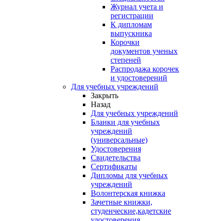
Журнал учета и
регистрации
К дипломам
выпускника
Корочки
документов ученых
степеней
Распродажа корочек
и удостоверений
Для учебных учреждений
Закрыть
Назад
Для учебных учреждений
Бланки для учебных
учреждений
(универсальные)
Удостоверения
Свидетельства
Сертификаты
Дипломы для учебных
учреждений
Волонтерская книжка
Зачетные книжки,
студенческие,кадетские
удостоверения