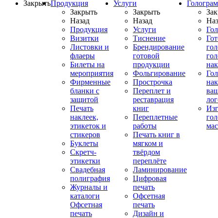
Закрыть
Продукция
Услуги
Гологра
Закрыть
Закрыть
Зак
Назад
Назад
Наз
Продукция
Услуги
Го
Визитки
Тиснение
Го
Листовки и
Брендирование
го
флаеры
готовой
гол
Билеты на
продукции
на
мероприятия
Фольгирование
Гол
Фирменные
Прострочка
нак
бланки с
Переплет и
ва
защитой
реставрация
ло
Печать
книг
Изг
наклеек,
Переплетные
гол
этикеток и
работы
мас
стикеров
Печать книг в
Буклеты
мягком и
Скретч-
твёрдом
этикетки
переплёте
Свадебная
Ламинирование
полиграфия
Цифровая
Журналы и
печать
каталоги
Офсетная
Офсетная
печать
печать
Дизайн и