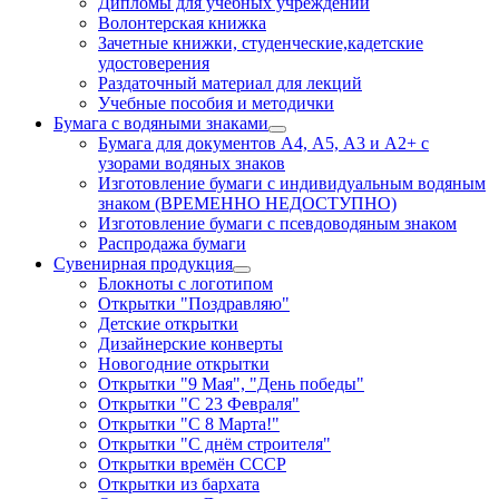
Дипломы для учебных учреждений
Волонтерская книжка
Зачетные книжки, студенческие,кадетские
удостоверения
Раздаточный материал для лекций
Учебные пособия и методички
Бумага с водяными знаками
Бумага для документов А4, А5, А3 и А2+ с
узорами водяных знаков
Изготовление бумаги с индивидуальным водяным
знаком (ВРЕМЕННО НЕДОСТУПНО)
Изготовление бумаги с псевдоводяным знаком
Распродажа бумаги
Сувенирная продукция
Блокноты с логотипом
Открытки "Поздравляю"
Детские открытки
Дизайнерские конверты
Новогодние открытки
Открытки "9 Мая", "День победы"
Открытки "С 23 Февраля"
Открытки "С 8 Марта!"
Открытки "С днём строителя"
Открытки времён СССР
Открытки из бархата