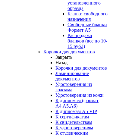
установленного
образца
Бланки свободного
назначения
Свободные бланки
Формат А5
Распродажа
бланков (все по 10-
15 руб.!)
Корочки для документов
Закрыть
Назад
Корочки для документов
Ламинирование
документов
Удостоверения из
кожзама
Удостоверения из кожи
К дипломам (формат
А4,А5,А6)
К дипломам А5 VIP
К сертификатам
К свидетельствам
К удостоверениям
К студенческим