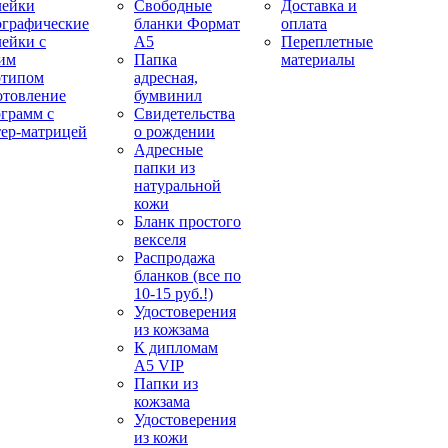
лейки
Свободные
Доставка и
ографические
бланки Формат
оплата
лейки с
А5
Переплетные
им
Папка
материалы
отипом
адресная,
отовление
бумвинил
ограмм с
Свидетельства
тер-матрицей
о рождении
Адресные
папки из
натуральной
кожи
Бланк простого
векселя
Распродажа
бланков (все по
10-15 руб.!)
Удостоверения
из кожзама
К дипломам
А5 VIP
Папки из
кожзама
Удостоверения
из кожи