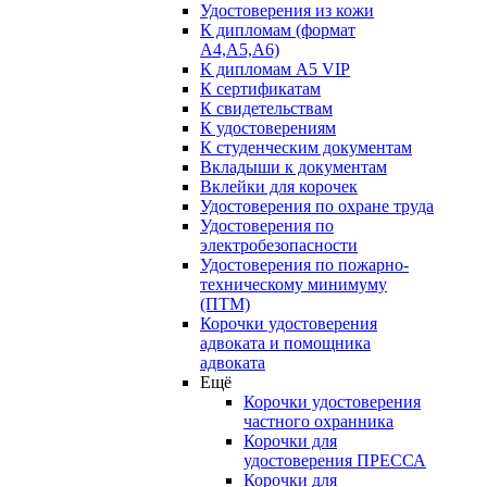
Удостоверения из кожи
К дипломам (формат
А4,А5,А6)
К дипломам А5 VIP
К сертификатам
К свидетельствам
К удостоверениям
К студенческим документам
Вкладыши к документам
Вклейки для корочек
Удостоверения по охране труда
Удостоверения по
электробезопасности
Удостоверения по пожарно-
техническому минимуму
(ПТМ)
Корочки удостоверения
адвоката и помощника
адвоката
Ещё
Корочки удостоверения
частного охранника
Корочки для
удостоверения ПРЕССА
Корочки для