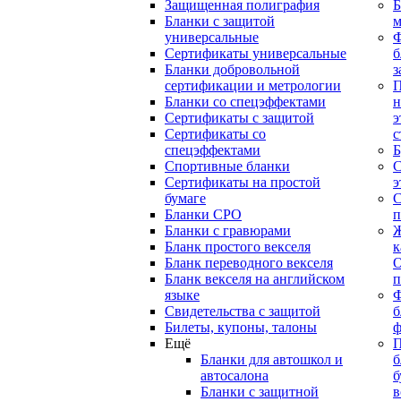
Защищенная полиграфия
Б
Бланки с защитой
м
универсальные
Сертификаты универсальные
б
Бланки добровольной
з
сертификации и метрологии
П
Бланки со спецэффектами
н
Сертификаты с защитой
э
Сертификаты со
с
спецэффектами
Б
Спортивные бланки
С
Cертификаты на простой
э
бумаге
С
Бланки СРО
п
Бланки с гравюрами
Ж
Бланк простого векселя
к
Бланк переводного векселя
О
Бланк векселя на английском
п
языке
Свидетельства с защитой
б
Билеты, купоны, талоны
ф
Ещё
П
Бланки для автошкол и
б
автосалона
б
Бланки с защитной
в