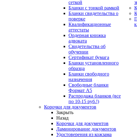
сеткой
з
Бланки с тонкой рамкой
К
Бланки свидетельства о
поверке
Квалификационные
к
аттестаты
Ордерная книжка
адвоката
Свидетельства об
обучении
Сертификат бумага
Бланки установленного
образца
Бланки свободного
назначения
Свободные бланки
Формат А5
Распродажа бланков (все
по 10-15 руб.!)
Корочки для документов
Закрыть
Назад
Корочки для документов
Ламинирование документов
Удостоверения из кожзама