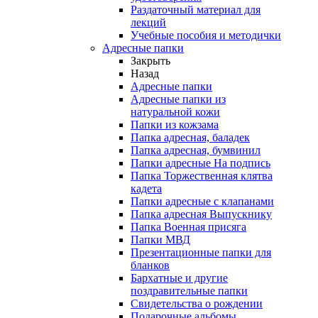
Раздаточный материал для
лекций
Учебные пособия и методички
Адресные папки
Закрыть
Назад
Адресные папки
Адресные папки из
натуральной кожи
Папки из кожзама
Папка адресная, баладек
Папка адресная, бумвинил
Папки адресные На подпись
Папка Торжественная клятва
кадета
Папки адресные с клапанами
Папка адресная Выпускнику
Папка Военная присяга
Папки МВД
Презентационные папки для
бланков
Бархатные и другие
поздравительные папки
Свидетельства о рождении
Подарочные альбомы