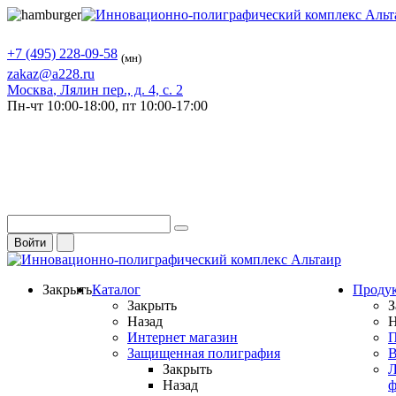
+7 (495) 228-09-58
(мн)
zakaz@a228.ru
Москва
, Лялин пер., д. 4, с. 2
Пн-чт
10:00-18:00,
пт
10:00-17:00
Войти
Закрыть
Каталог
Проду
Закрыть
З
Назад
Н
Интернет магазин
П
Защищенная полиграфия
В
Закрыть
Л
Назад
ф