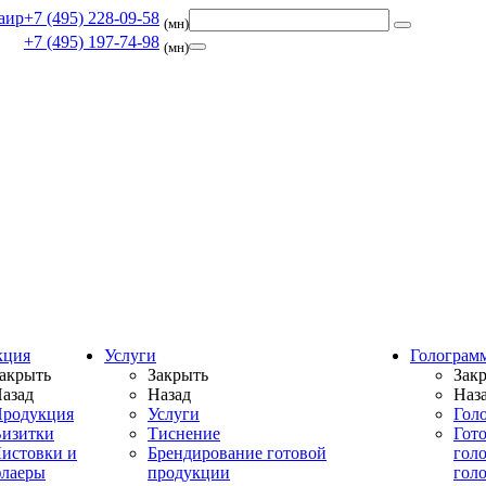
+7 (495) 228-09-58
(мн)
+7 (495) 197-74-98
(мн)
кция
Услуги
Голограм
акрыть
Закрыть
Зак
азад
Назад
Наз
родукция
Услуги
Гол
изитки
Тиснение
Гот
истовки и
Брендирование готовой
гол
лаеры
продукции
гол