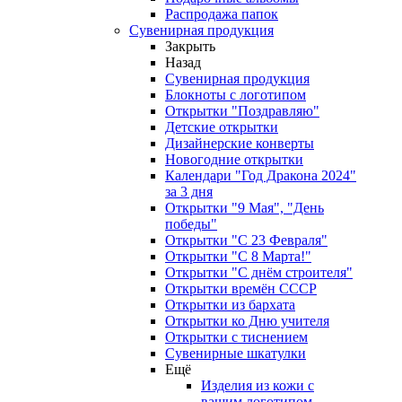
Распродажа папок
Сувенирная продукция
Закрыть
Назад
Сувенирная продукция
Блокноты с логотипом
Открытки "Поздравляю"
Детские открытки
Дизайнерские конверты
Новогодние открытки
Календари "Год Дракона 2024"
за 3 дня
Открытки "9 Мая", "День
победы"
Открытки "С 23 Февраля"
Открытки "С 8 Марта!"
Открытки "С днём строителя"
Открытки времён СССР
Открытки из бархата
Открытки ко Дню учителя
Открытки с тиснением
Сувенирные шкатулки
Ещё
Изделия из кожи с
вашим логотипом