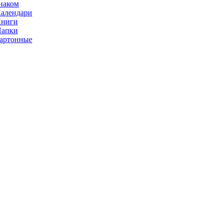
наком
алендари
Книги
Папки
артонные