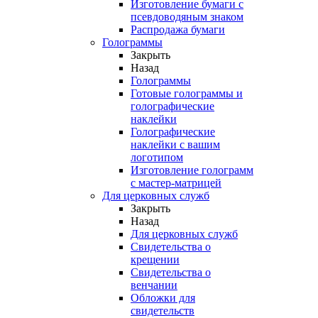
Изготовление бумаги с
псевдоводяным знаком
Распродажа бумаги
Голограммы
Закрыть
Назад
Голограммы
Готовые голограммы и
голографические
наклейки
Голографические
наклейки с вашим
логотипом
Изготовление голограмм
с мастер-матрицей
Для церковных служб
Закрыть
Назад
Для церковных служб
Свидетельства о
крещении
Свидетельства о
венчании
Обложки для
свидетельств