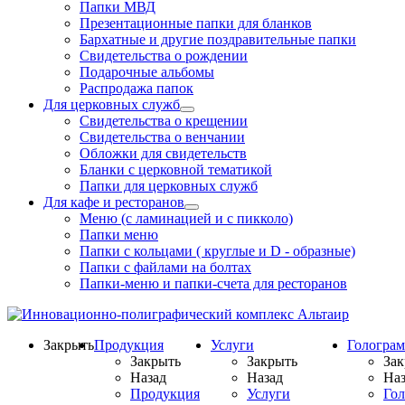
Папки МВД
Презентационные папки для бланков
Бархатные и другие поздравительные папки
Свидетельства о рождении
Подарочные альбомы
Распродажа папок
Для церковных служб
Свидетельства о крещении
Свидетельства о венчании
Обложки для свидетельств
Бланки с церковной тематикой
Папки для церковных служб
Для кафе и ресторанов
Меню (с ламинацией и с пикколо)
Папки меню
Папки с кольцами ( круглые и D - образные)
Папки с файлами на болтах
Папки-меню и папки-счета для ресторанов
Закрыть
Продукция
Услуги
Гологра
Закрыть
Закрыть
Зак
Назад
Назад
Наз
Продукция
Услуги
Го