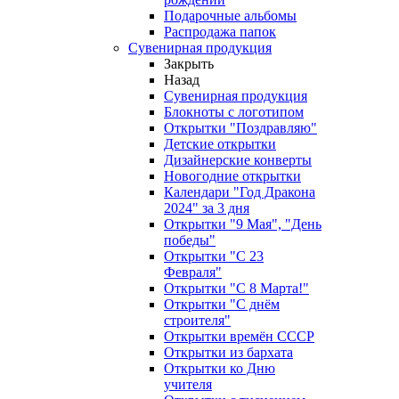
Подарочные альбомы
Распродажа папок
Сувенирная продукция
Закрыть
Назад
Сувенирная продукция
Блокноты с логотипом
Открытки "Поздравляю"
Детские открытки
Дизайнерские конверты
Новогодние открытки
Календари "Год Дракона
2024" за 3 дня
Открытки "9 Мая", "День
победы"
Открытки "С 23
Февраля"
Открытки "С 8 Марта!"
Открытки "С днём
строителя"
Открытки времён СССР
Открытки из бархата
Открытки ко Дню
учителя