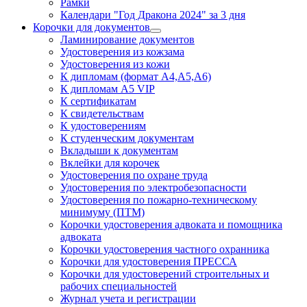
Рамки
Календари "Год Дракона 2024" за 3 дня
Корочки для документов
Ламинирование документов
Удостоверения из кожзама
Удостоверения из кожи
К дипломам (формат А4,А5,А6)
К дипломам А5 VIP
К сертификатам
К свидетельствам
К удостоверениям
К студенческим документам
Вкладыши к документам
Вклейки для корочек
Удостоверения по охране труда
Удостоверения по электробезопасности
Удостоверения по пожарно-техническому
минимуму (ПТМ)
Корочки удостоверения адвоката и помощника
адвоката
Корочки удостоверения частного охранника
Корочки для удостоверения ПРЕССА
Корочки для удостоверений строительных и
рабочих специальностей
Журнал учета и регистрации