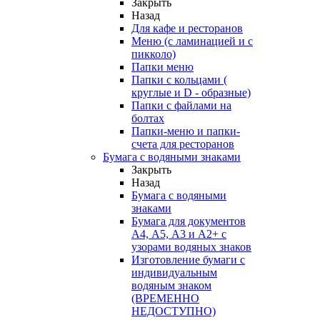
Закрыть
Назад
Для кафе и ресторанов
Меню (с ламинацией и с
пикколо)
Папки меню
Папки с кольцами (
круглые и D - образные)
Папки с файлами на
болтах
Папки-меню и папки-
счета для ресторанов
Бумага с водяными знаками
Закрыть
Назад
Бумага с водяными
знаками
Бумага для документов
А4, А5, А3 и А2+ с
узорами водяных знаков
Изготовление бумаги с
индивидуальным
водяным знаком
(ВРЕМЕННО
НЕДОСТУПНО)