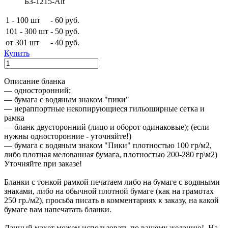
БЗ-1215-Alt
1 - 100 шт
-
60 руб.
101 - 300 шт
-
50 руб.
от 301 шт
-
40 руб.
Купить
Описание бланка
— односторонний;
— бумага с водяным знаком "пики"
— нераппортные некопирующиеся гильоширные сетка и
рамка
— бланк двусторонний (лицо и оборот одинаковые); (если
нужны односторонние - уточняйте!)
— бумага с водяным знаком "Пики" плотностью 100 гр/м2,
либо плотная мелованная бумага, плотностью 200-280 гр\м2)
Уточняйте при заказе!
Бланки с тонкой рамкой печатаем либо на бумаге с водяными
знаками, либо на обычной плотной бумаге (как на грамотах
250 гр./м2), просьба писать в комментариях к заказу, на какой
бумаге вам напечатать бланки.
Данный макет можем использовать по вашему желанию! На