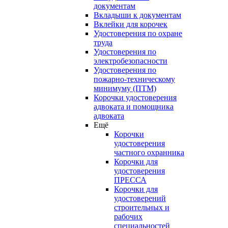
документам
Вкладыши к документам
Вклейки для корочек
Удостоверения по охране
труда
Удостоверения по
электробезопасности
Удостоверения по
пожарно-техническому
минимуму (ПТМ)
Корочки удостоверения
адвоката и помощника
адвоката
Ещё
Корочки
удостоверения
частного охранника
Корочки для
удостоверения
ПРЕССА
Корочки для
удостоверений
строительных и
рабочих
специальностей