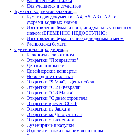
Волонтерская книжка
Для учащихся и студентов
Бумага с водяными знаками
Бумага для документов А4, А5, А3 и А2+ с
узорами водяных знаков
Изготовление бумаги с индивидуальным водяным
знаком (ВРЕМЕННО НЕДОСТУПНО)
Изготовление бумаги с псевдоводяным знаком
Распродажа бумаги
Сувенирная продукция
Блокноты с логотипом
Открытки "Поздравляю"
Детские открытки
Дизайнерские конверты
Новогодние открытки
Открытки "9 Мая", "День победы"
Открытки "С 23 Февраля"
Открытки "С 8 Марта!"
Открытки "С днём строителя"
Открытки времён СССР
Открытки из бархата
Открытки ко Дню учителя
Открытки с тиснением
Сувенирные шкатулки
Изделия из кожи с вашим логотипом