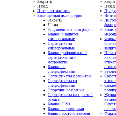
Закрыть
Закры
Назад
Назад
Интернет магазин
Проду
Защищенная полиграфия
Визит
Закрыть
Листо
Назад
флаер
Защищенная полиграфия
Билет
Бланки с защитой
мероп
универсальные
Фирм
Сертификаты
бланки
универсальные
защит
Бланки добровольной
Печат
сертификации и
наклее
метрологии
этикет
Бланки со
стике
спецэффектами
Букле
Сертификаты с защитой
Скрет
Сертификаты со
этике
спецэффектами
Сваде
Спортивные бланки
полиг
Cертификаты на простой
Журна
бумаге
катал
Бланки СРО
Офсет
Бланки с гравюрами
печать
Бланк простого векселя
Фирм