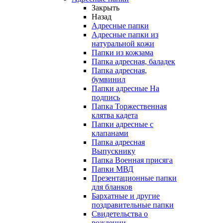
Закрыть
Назад
Адресные папки
Адресные папки из
натуральной кожи
Папки из кожзама
Папка адресная, баладек
Папка адресная,
бумвинил
Папки адресные На
подпись
Папка Торжественная
клятва кадета
Папки адресные с
клапанами
Папка адресная
Выпускнику
Папка Военная присяга
Папки МВД
Презентационные папки
для бланков
Бархатные и другие
поздравительные папки
Свидетельства о
рождении