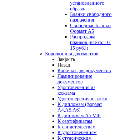
установленного
образца
Бланки свободного
назначения
Свободные бланки
Формат А5
Распродажа
бланков (все по 10-
15 руб.!)
Корочки для документов
Закрыть
Назад
Корочки для документов
Ламинирование
документов
Удостоверения из
кожзама
Удостоверения из кожи
К дипломам (формат
А4,А5,А6)
К дипломам А5 VIP
К сертификатам
К свидетельствам
К удостоверениям
К студенческим