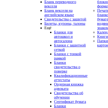
Бланк переводного
блокн
векселя
форма
Бланк векселя на
Печат
английском языке
бланко
Свидетельства с защитой
бумаге
Билеты, купоны, талоны
водян
Ещё
знако
Бланки для
Кален
автошкол и
Книги
автосалона
Папки
Бланки с защитной
карто
сеткой
Бланки с тонкой
рамкой
Бланки
свидетельства о
поверке
Квалификационные
аттестаты
Ордерная книжка
адвоката
Свидетельства об
обучении
Сертификат бумага
Бланки