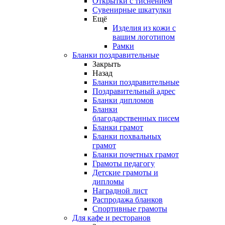
Открытки с тиснением
Сувенирные шкатулки
Ещё
Изделия из кожи с
вашим логотипом
Рамки
Бланки поздравительные
Закрыть
Назад
Бланки поздравительные
Поздравительный адрес
Бланки дипломов
Бланки
благодарственных писем
Бланки грамот
Бланки похвальных
грамот
Бланки почетных грамот
Грамоты педагогу
Детские грамоты и
дипломы
Наградной лист
Распродажа бланков
Спортивные грамоты
Для кафе и ресторанов