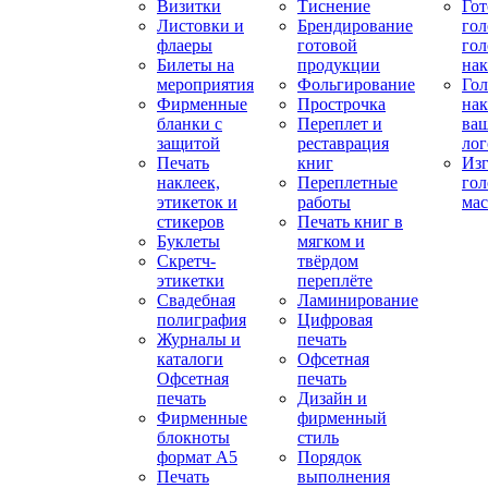
Визитки
Тиснение
Го
Листовки и
Брендирование
го
флаеры
готовой
гол
Билеты на
продукции
на
мероприятия
Фольгирование
Гол
Фирменные
Прострочка
нак
бланки с
Переплет и
ва
защитой
реставрация
ло
Печать
книг
Изг
наклеек,
Переплетные
гол
этикеток и
работы
мас
стикеров
Печать книг в
Буклеты
мягком и
Скретч-
твёрдом
этикетки
переплёте
Свадебная
Ламинирование
полиграфия
Цифровая
Журналы и
печать
каталоги
Офсетная
Офсетная
печать
печать
Дизайн и
Фирменные
фирменный
блокноты
стиль
формат А5
Порядок
Печать
выполнения