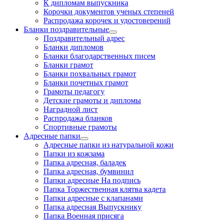
К дипломам выпускника
Корочки документов ученых степеней
Распродажа корочек и удостоверений
Бланки поздравительные
Поздравительный адрес
Бланки дипломов
Бланки благодарственных писем
Бланки грамот
Бланки похвальных грамот
Бланки почетных грамот
Грамоты педагогу
Детские грамоты и дипломы
Наградной лист
Распродажа бланков
Спортивные грамоты
Адресные папки
Адресные папки из натуральной кожи
Папки из кожзама
Папка адресная, баладек
Папка адресная, бумвинил
Папки адресные На подпись
Папка Торжественная клятва кадета
Папки адресные с клапанами
Папка адресная Выпускнику
Папка Военная присяга