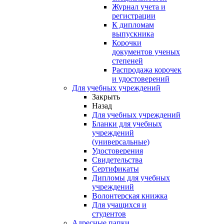
Журнал учета и
регистрации
К дипломам
выпускника
Корочки
документов ученых
степеней
Распродажа корочек
и удостоверений
Для учебных учреждений
Закрыть
Назад
Для учебных учреждений
Бланки для учебных
учреждений
(универсальные)
Удостоверения
Свидетельства
Сертификаты
Дипломы для учебных
учреждений
Волонтерская книжка
Для учащихся и
студентов
Адресные папки