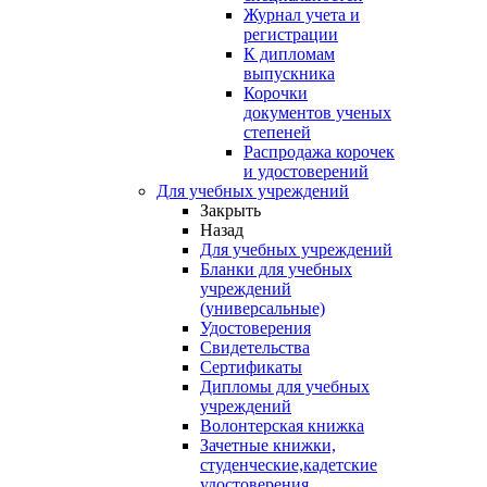
Журнал учета и
регистрации
К дипломам
выпускника
Корочки
документов ученых
степеней
Распродажа корочек
и удостоверений
Для учебных учреждений
Закрыть
Назад
Для учебных учреждений
Бланки для учебных
учреждений
(универсальные)
Удостоверения
Свидетельства
Сертификаты
Дипломы для учебных
учреждений
Волонтерская книжка
Зачетные книжки,
студенческие,кадетские
удостоверения