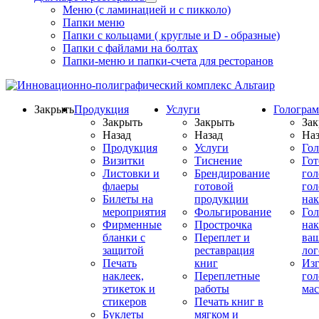
Меню (с ламинацией и с пикколо)
Папки меню
Папки с кольцами ( круглые и D - образные)
Папки с файлами на болтах
Папки-меню и папки-счета для ресторанов
Закрыть
Продукция
Услуги
Гологра
Закрыть
Закрыть
Зак
Назад
Назад
Наз
Продукция
Услуги
Го
Визитки
Тиснение
Го
Листовки и
Брендирование
го
флаеры
готовой
гол
Билеты на
продукции
на
мероприятия
Фольгирование
Гол
Фирменные
Прострочка
нак
бланки с
Переплет и
ва
защитой
реставрация
ло
Печать
книг
Изг
наклеек,
Переплетные
гол
этикеток и
работы
мас
стикеров
Печать книг в
Буклеты
мягком и