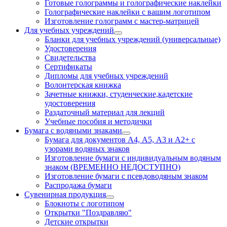
Готовые голограммы и голографические наклейки
Голографические наклейки с вашим логотипом
Изготовление голограмм с мастер-матрицей
Для учебных учреждений
Бланки для учебных учреждений (универсальные)
Удостоверения
Свидетельства
Сертификаты
Дипломы для учебных учреждений
Волонтерская книжка
Зачетные книжки, студенческие,кадетские
удостоверения
Раздаточный материал для лекций
Учебные пособия и методички
Бумага с водяными знаками
Бумага для документов А4, А5, А3 и А2+ с
узорами водяных знаков
Изготовление бумаги с индивидуальным водяным
знаком (ВРЕМЕННО НЕДОСТУПНО)
Изготовление бумаги с псевдоводяным знаком
Распродажа бумаги
Сувенирная продукция
Блокноты с логотипом
Открытки "Поздравляю"
Детские открытки