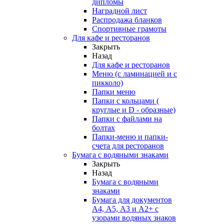
дипломы
Наградной лист
Распродажа бланков
Спортивные грамоты
Для кафе и ресторанов
Закрыть
Назад
Для кафе и ресторанов
Меню (с ламинацией и с
пикколо)
Папки меню
Папки с кольцами (
круглые и D - образные)
Папки с файлами на
болтах
Папки-меню и папки-
счета для ресторанов
Бумага с водяными знаками
Закрыть
Назад
Бумага с водяными
знаками
Бумага для документов
А4, А5, А3 и А2+ с
узорами водяных знаков