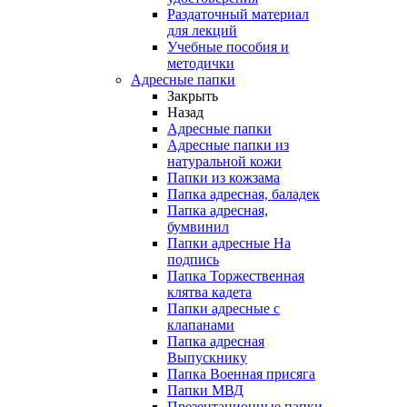
Раздаточный материал
для лекций
Учебные пособия и
методички
Адресные папки
Закрыть
Назад
Адресные папки
Адресные папки из
натуральной кожи
Папки из кожзама
Папка адресная, баладек
Папка адресная,
бумвинил
Папки адресные На
подпись
Папка Торжественная
клятва кадета
Папки адресные с
клапанами
Папка адресная
Выпускнику
Папка Военная присяга
Папки МВД
Презентационные папки