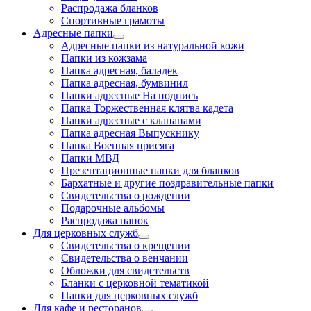
Распродажа бланков
Спортивные грамоты
Адресные папки
Адресные папки из натуральной кожи
Папки из кожзама
Папка адресная, баладек
Папка адресная, бумвинил
Папки адресные На подпись
Папка Торжественная клятва кадета
Папки адресные с клапанами
Папка адресная Выпускнику
Папка Военная присяга
Папки МВД
Презентационные папки для бланков
Бархатные и другие поздравительные папки
Свидетельства о рождении
Подарочные альбомы
Распродажа папок
Для церковных служб
Свидетельства о крещении
Свидетельства о венчании
Обложки для свидетельств
Бланки с церковной тематикой
Папки для церковных служб
Для кафе и ресторанов