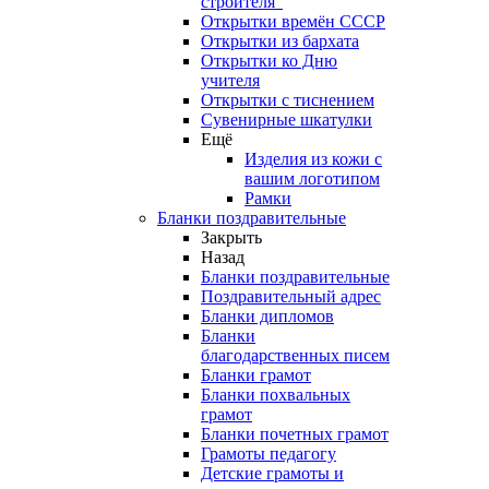
строителя"
Открытки времён СССР
Открытки из бархата
Открытки ко Дню
учителя
Открытки с тиснением
Сувенирные шкатулки
Ещё
Изделия из кожи с
вашим логотипом
Рамки
Бланки поздравительные
Закрыть
Назад
Бланки поздравительные
Поздравительный адрес
Бланки дипломов
Бланки
благодарственных писем
Бланки грамот
Бланки похвальных
грамот
Бланки почетных грамот
Грамоты педагогу
Детские грамоты и