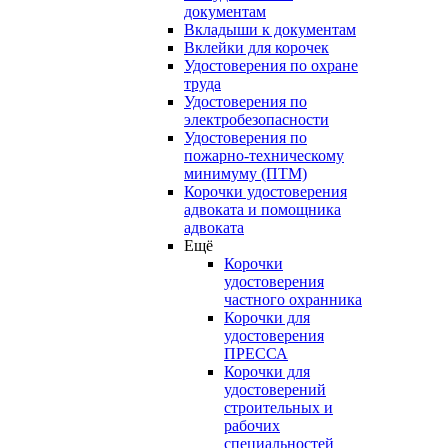
документам
Вкладыши к документам
Вклейки для корочек
Удостоверения по охране
труда
Удостоверения по
электробезопасности
Удостоверения по
пожарно-техническому
минимуму (ПТМ)
Корочки удостоверения
адвоката и помощника
адвоката
Ещё
Корочки
удостоверения
частного охранника
Корочки для
удостоверения
ПРЕССА
Корочки для
удостоверений
строительных и
рабочих
специальностей