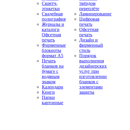
Скретч-
твёрдом
этикетки
переплёте
Свадебная
Ламинирование
полиграфия
Цифровая
Журналы и
печать
каталоги
Офсетная
Офсетная
печать
печать
Дизайн и
Фирменные
фирменный
блокноты
стиль
формат А5
Порядок
Печать
выполнения
бланков на
дизайнерских
бумаге с
услуг при
водяным
изготовлении
знаком
бланков с
Календари
элементами
Книги
защиты
Папки
картонные