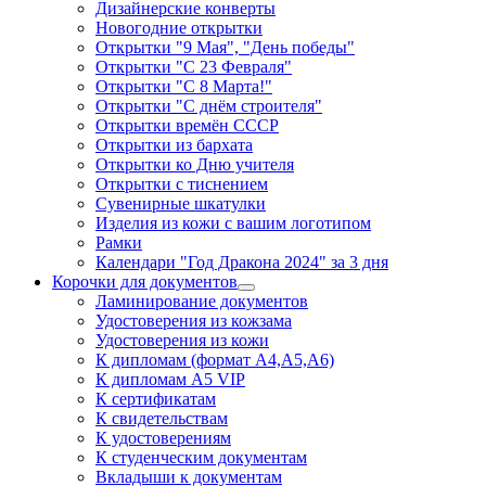
Дизайнерские конверты
Новогодние открытки
Открытки "9 Мая", "День победы"
Открытки "С 23 Февраля"
Открытки "С 8 Марта!"
Открытки "С днём строителя"
Открытки времён СССР
Открытки из бархата
Открытки ко Дню учителя
Открытки с тиснением
Сувенирные шкатулки
Изделия из кожи с вашим логотипом
Рамки
Календари "Год Дракона 2024" за 3 дня
Корочки для документов
Ламинирование документов
Удостоверения из кожзама
Удостоверения из кожи
К дипломам (формат А4,А5,А6)
К дипломам А5 VIP
К сертификатам
К свидетельствам
К удостоверениям
К студенческим документам
Вкладыши к документам