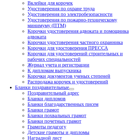
Вклейки для корочек
Удостоверения по охране труда
Удостоверения по электробезопасности
Удостоверения по пожарно-техническому
минимуму (ПТМ)
Корочки удостоверения адвоката и помощника
адвоката
Корочки удостоверения частного охранника
Корочки для удостоверения ПРЕССА
Корочки для удостоверений строительных и
рабочих специальностей
Журнал учета и регистрации
К дипломам выпускника
Корочки документов ученых степеней
Распродажа корочек и удостоверений
Бланки поздравительные
Поздравительный адрес
Бланки дипломов
Бланки благодарственных писем
Бланки грамот
Бланки похвальных грамот
Бланки почетных грамот
Грамоты педагогу
Детские грамоты и дипломы
Наградной лист