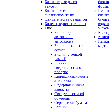
Бланк переводного
блокн
векселя
форма
Бланк векселя на
Печат
английском языке
бланко
Свидетельства с защитой
бумаге
Билеты, купоны, талоны
водян
Ещё
знако
Бланки для
Кален
автошкол и
Книги
автосалона
Папки
Бланки с защитной
карто
сеткой
Бланки с тонкой
рамкой
Бланки
свидетельства о
поверке
Квалификационные
аттестаты
Ордерная книжка
адвоката
Свидетельства об
обучении
Сертификат бумага
Бланки