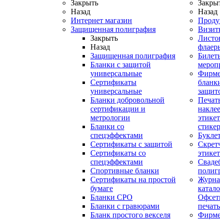
Закрыть
Закры
Назад
Назад
Интернет магазин
Проду
Защищенная полиграфия
Визит
Закрыть
Листо
Назад
флаер
Защищенная полиграфия
Билет
Бланки с защитой
мероп
универсальные
Фирм
Сертификаты
бланки
универсальные
защит
Бланки добровольной
Печат
сертификации и
наклее
метрологии
этикет
Бланки со
стике
спецэффектами
Букле
Сертификаты с защитой
Скрет
Сертификаты со
этике
спецэффектами
Сваде
Спортивные бланки
полиг
Cертификаты на простой
Журна
бумаге
катал
Бланки СРО
Офсет
Бланки с гравюрами
печать
Бланк простого векселя
Фирм