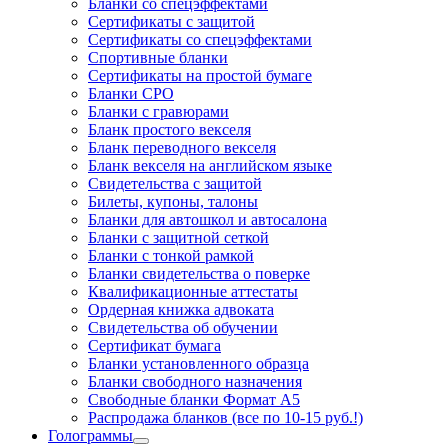
Бланки со спецэффектами
Сертификаты с защитой
Сертификаты со спецэффектами
Спортивные бланки
Cертификаты на простой бумаге
Бланки СРО
Бланки с гравюрами
Бланк простого векселя
Бланк переводного векселя
Бланк векселя на английском языке
Свидетельства с защитой
Билеты, купоны, талоны
Бланки для автошкол и автосалона
Бланки с защитной сеткой
Бланки с тонкой рамкой
Бланки свидетельства о поверке
Квалификационные аттестаты
Ордерная книжка адвоката
Свидетельства об обучении
Сертификат бумага
Бланки установленного образца
Бланки свободного назначения
Свободные бланки Формат А5
Распродажа бланков (все по 10-15 руб.!)
Голограммы