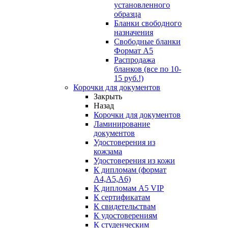
установленного
образца
Бланки свободного
назначения
Свободные бланки
Формат А5
Распродажа
бланков (все по 10-
15 руб.!)
Корочки для документов
Закрыть
Назад
Корочки для документов
Ламинирование
документов
Удостоверения из
кожзама
Удостоверения из кожи
К дипломам (формат
А4,А5,А6)
К дипломам А5 VIP
К сертификатам
К свидетельствам
К удостоверениям
К студенческим