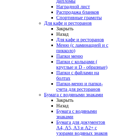
дипломы
Наградной лист
Распродажа бланков
Спортивные грамоты
Для кафе и ресторанов
Закрыть
Назад
Для кафе и ресторанов
Меню (с ламинацией и с
пикколо)
Папки меню
Папки с кольцами (
круглые и D - образные)
Папки с файлами на
болтах
Папки-меню и папки-
счета для ресторанов
Бумага с водяными знаками
Закрыть
Назад
Бумага с водяными
знаками
Бумага для документов
А4, А5, А3 и А2+ с
узорами водяных знаков