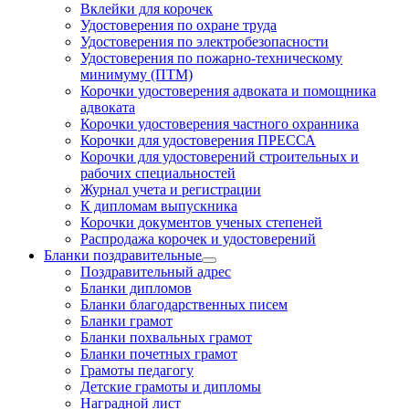
Вклейки для корочек
Удостоверения по охране труда
Удостоверения по электробезопасности
Удостоверения по пожарно-техническому
минимуму (ПТМ)
Корочки удостоверения адвоката и помощника
адвоката
Корочки удостоверения частного охранника
Корочки для удостоверения ПРЕССА
Корочки для удостоверений строительных и
рабочих специальностей
Журнал учета и регистрации
К дипломам выпускника
Корочки документов ученых степеней
Распродажа корочек и удостоверений
Бланки поздравительные
Поздравительный адрес
Бланки дипломов
Бланки благодарственных писем
Бланки грамот
Бланки похвальных грамот
Бланки почетных грамот
Грамоты педагогу
Детские грамоты и дипломы
Наградной лист