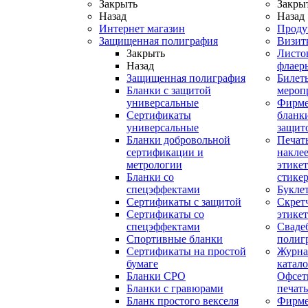
Закрыть
Закры
Назад
Назад
Интернет магазин
Проду
Защищенная полиграфия
Визит
Закрыть
Листо
Назад
флаер
Защищенная полиграфия
Билет
Бланки с защитой
мероп
универсальные
Фирм
Сертификаты
бланки
универсальные
защит
Бланки добровольной
Печат
сертификации и
наклее
метрологии
этикет
Бланки со
стике
спецэффектами
Букле
Сертификаты с защитой
Скрет
Сертификаты со
этике
спецэффектами
Сваде
Спортивные бланки
полиг
Cертификаты на простой
Журна
бумаге
катал
Бланки СРО
Офсет
Бланки с гравюрами
печать
Бланк простого векселя
Фирм