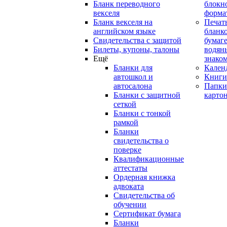
Бланк переводного
блокн
векселя
форма
Бланк векселя на
Печат
английском языке
бланко
Свидетельства с защитой
бумаге
Билеты, купоны, талоны
водян
Ещё
знако
Бланки для
Кален
автошкол и
Книги
автосалона
Папки
Бланки с защитной
карто
сеткой
Бланки с тонкой
рамкой
Бланки
свидетельства о
поверке
Квалификационные
аттестаты
Ордерная книжка
адвоката
Свидетельства об
обучении
Сертификат бумага
Бланки