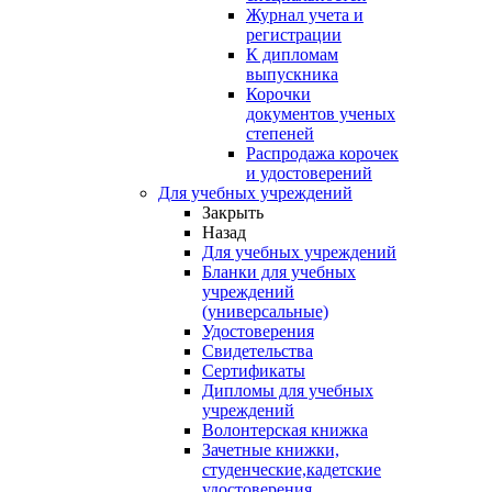
Журнал учета и
регистрации
К дипломам
выпускника
Корочки
документов ученых
степеней
Распродажа корочек
и удостоверений
Для учебных учреждений
Закрыть
Назад
Для учебных учреждений
Бланки для учебных
учреждений
(универсальные)
Удостоверения
Свидетельства
Сертификаты
Дипломы для учебных
учреждений
Волонтерская книжка
Зачетные книжки,
студенческие,кадетские
удостоверения