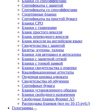
Бланки со спецэффектами
Сертификаты с защитой
Сертификаты со спецэффектами
Спортивные бланки
Cертификаты на простой бумаге
Бланки СРО
Бланки с гравюрами
Бланк простого векселя
Бланк переводного векселя
Бланк векселя на английском языке
Свидетельства с защитой
Билеты, купоны, талоны
Бланки для автошкол и автосалона
Бланки с защитной сеткой
Бланки с тонкой рамкой
Бланки свидетельства о поверке
Квалификационные аттестаты
Ордерная книжка адвоката
Свидетельства об обучении
Сертификат бумага
Бланки установленного образца
Бланки свободного назначения
Свободные бланки Формат А5
Распродажа бланков (все по 10-15 руб.!)
Голограммы