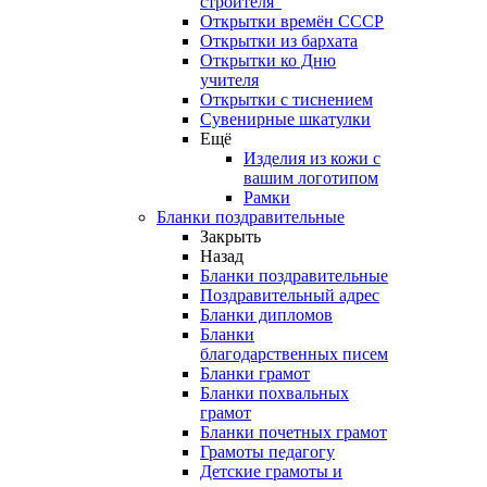
строителя"
Открытки времён СССР
Открытки из бархата
Открытки ко Дню
учителя
Открытки с тиснением
Сувенирные шкатулки
Ещё
Изделия из кожи с
вашим логотипом
Рамки
Бланки поздравительные
Закрыть
Назад
Бланки поздравительные
Поздравительный адрес
Бланки дипломов
Бланки
благодарственных писем
Бланки грамот
Бланки похвальных
грамот
Бланки почетных грамот
Грамоты педагогу
Детские грамоты и