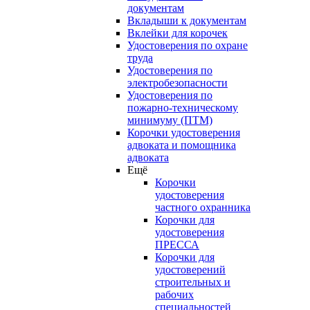
документам
Вкладыши к документам
Вклейки для корочек
Удостоверения по охране
труда
Удостоверения по
электробезопасности
Удостоверения по
пожарно-техническому
минимуму (ПТМ)
Корочки удостоверения
адвоката и помощника
адвоката
Ещё
Корочки
удостоверения
частного охранника
Корочки для
удостоверения
ПРЕССА
Корочки для
удостоверений
строительных и
рабочих
специальностей