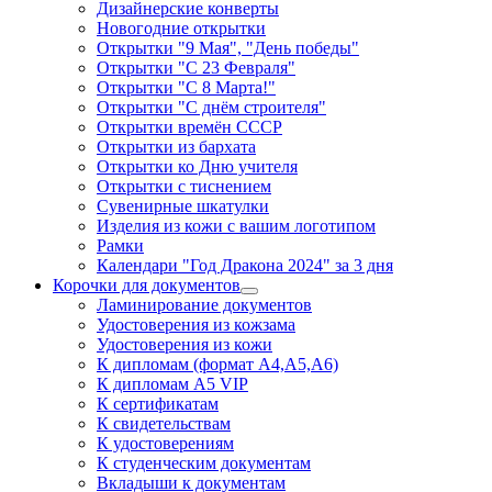
Дизайнерские конверты
Новогодние открытки
Открытки "9 Мая", "День победы"
Открытки "С 23 Февраля"
Открытки "С 8 Марта!"
Открытки "С днём строителя"
Открытки времён СССР
Открытки из бархата
Открытки ко Дню учителя
Открытки с тиснением
Сувенирные шкатулки
Изделия из кожи с вашим логотипом
Рамки
Календари "Год Дракона 2024" за 3 дня
Корочки для документов
Ламинирование документов
Удостоверения из кожзама
Удостоверения из кожи
К дипломам (формат А4,А5,А6)
К дипломам А5 VIP
К сертификатам
К свидетельствам
К удостоверениям
К студенческим документам
Вкладыши к документам