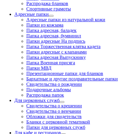
Распродажа бланков
Спортивные грамоты
Адресные папки
Адресные папки из натуральной кожи
Папки из кожзама
Папка адресная, баладек
Папка адресная, бумвинил
Папки адресные На подпись
Папка Торжественная клятва кадета
Папки адресные с клапанами
Папка адресная Выпускнику
Папка Военная присяга
Папки МВД
Презентационные папки для бланков
Бархатные и другие поздравительные папки
Свидетельства о рождении
Подарочные альбомы
Распродажа папок
Для церковных служб
Свидетельства о крещении
Свидетельства о венчании
Обложки для свидетельств
Бланки с церковной тематикой
Папки для церковных служб
Для кафе и ресторанов