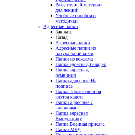
Раздаточный материал
для лекций
Учебные пособия и
методички
Адресные папки
Закрыть
Назад
Адресные папки
Адресные папки из
натуральной кожи
Папки из кожзама
Папка адресная, баладек
Папка адресная,
бумвинил
Папки адресные На
подпись
Папка Торжественная
клятва кадета
Папки адресные с
клапанами
Папка адресная
Выпускнику
Папка Военная присяга
Папки МВД
Презентационные папки