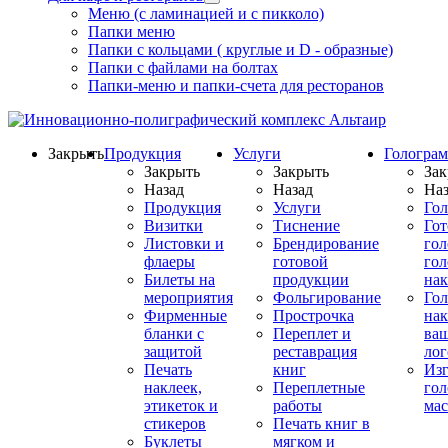
Меню (с ламинацией и с пикколо)
Папки меню
Папки с кольцами ( круглые и D - образные)
Папки с файлами на болтах
Папки-меню и папки-счета для ресторанов
Закрыть
Продукция
Услуги
Гологра
Закрыть
Закрыть
Зак
Назад
Назад
Наз
Продукция
Услуги
Го
Визитки
Тиснение
Го
Листовки и
Брендирование
го
флаеры
готовой
гол
Билеты на
продукции
на
мероприятия
Фольгирование
Гол
Фирменные
Прострочка
нак
бланки с
Переплет и
ва
защитой
реставрация
ло
Печать
книг
Изг
наклеек,
Переплетные
гол
этикеток и
работы
мас
стикеров
Печать книг в
Буклеты
мягком и