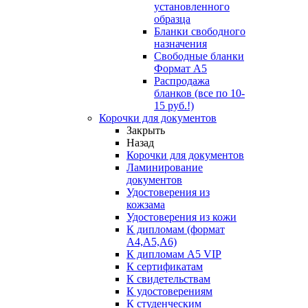
установленного
образца
Бланки свободного
назначения
Свободные бланки
Формат А5
Распродажа
бланков (все по 10-
15 руб.!)
Корочки для документов
Закрыть
Назад
Корочки для документов
Ламинирование
документов
Удостоверения из
кожзама
Удостоверения из кожи
К дипломам (формат
А4,А5,А6)
К дипломам А5 VIP
К сертификатам
К свидетельствам
К удостоверениям
К студенческим