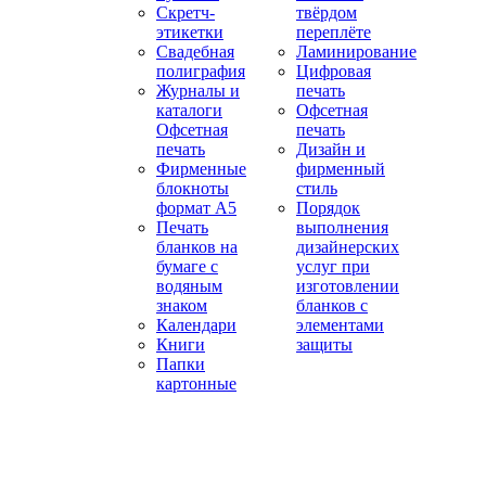
Скретч-
твёрдом
этикетки
переплёте
Свадебная
Ламинирование
полиграфия
Цифровая
Журналы и
печать
каталоги
Офсетная
Офсетная
печать
печать
Дизайн и
Фирменные
фирменный
блокноты
стиль
формат А5
Порядок
Печать
выполнения
бланков на
дизайнерских
бумаге с
услуг при
водяным
изготовлении
знаком
бланков с
Календари
элементами
Книги
защиты
Папки
картонные