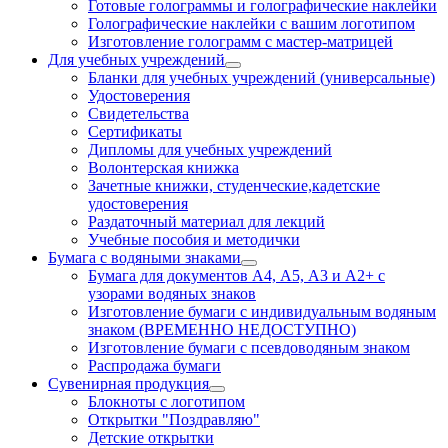
Готовые голограммы и голографические наклейки
Голографические наклейки с вашим логотипом
Изготовление голограмм с мастер-матрицей
Для учебных учреждений
Бланки для учебных учреждений (универсальные)
Удостоверения
Свидетельства
Сертификаты
Дипломы для учебных учреждений
Волонтерская книжка
Зачетные книжки, студенческие,кадетские
удостоверения
Раздаточный материал для лекций
Учебные пособия и методички
Бумага с водяными знаками
Бумага для документов А4, А5, А3 и А2+ с
узорами водяных знаков
Изготовление бумаги с индивидуальным водяным
знаком (ВРЕМЕННО НЕДОСТУПНО)
Изготовление бумаги с псевдоводяным знаком
Распродажа бумаги
Сувенирная продукция
Блокноты с логотипом
Открытки "Поздравляю"
Детские открытки