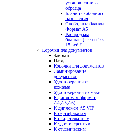
установленного
образца
Бланки свободного
назначения
Свободные бланки
Формат А5
Распродажа
бланков (все по 10-
15 руб.!)
Корочки для документов
Закрыть
Назад
Корочки для документов
Ламинирование
документов
Удостоверения из
кожзама
Удостоверения из кожи
К дипломам (формат
А4,А5,А6)
К дипломам А5 VIP
К сертификатам
К свидетельствам
К удостоверениям
К студенческим