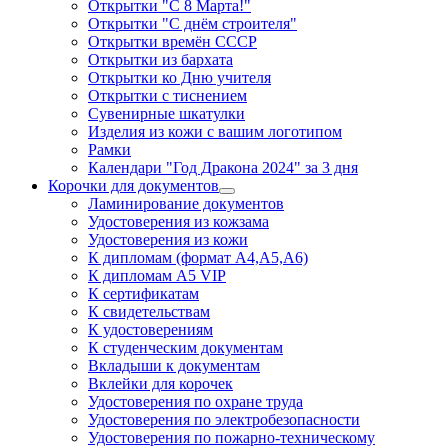
Открытки "С 8 Марта!"
Открытки "С днём строителя"
Открытки времён СССР
Открытки из бархата
Открытки ко Дню учителя
Открытки с тиснением
Сувенирные шкатулки
Изделия из кожи с вашим логотипом
Рамки
Календари "Год Дракона 2024" за 3 дня
Корочки для документов
Ламинирование документов
Удостоверения из кожзама
Удостоверения из кожи
К дипломам (формат А4,А5,А6)
К дипломам А5 VIP
К сертификатам
К свидетельствам
К удостоверениям
К студенческим документам
Вкладыши к документам
Вклейки для корочек
Удостоверения по охране труда
Удостоверения по электробезопасности
Удостоверения по пожарно-техническому