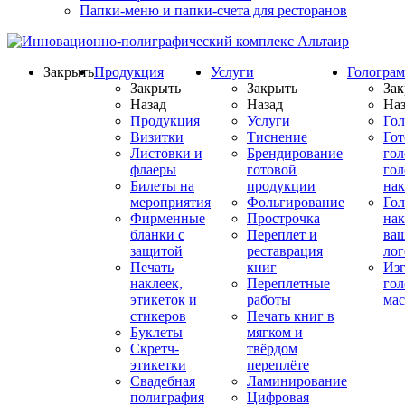
Папки-меню и папки-счета для ресторанов
Закрыть
Продукция
Услуги
Гологра
Закрыть
Закрыть
Зак
Назад
Назад
Наз
Продукция
Услуги
Го
Визитки
Тиснение
Го
Листовки и
Брендирование
го
флаеры
готовой
гол
Билеты на
продукции
на
мероприятия
Фольгирование
Гол
Фирменные
Прострочка
нак
бланки с
Переплет и
ва
защитой
реставрация
ло
Печать
книг
Изг
наклеек,
Переплетные
гол
этикеток и
работы
мас
стикеров
Печать книг в
Буклеты
мягком и
Скретч-
твёрдом
этикетки
переплёте
Свадебная
Ламинирование
полиграфия
Цифровая