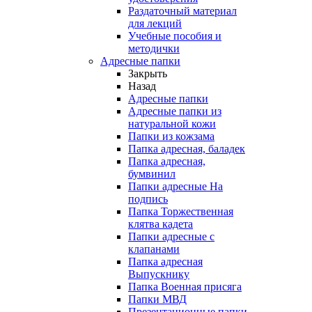
Раздаточный материал
для лекций
Учебные пособия и
методички
Адресные папки
Закрыть
Назад
Адресные папки
Адресные папки из
натуральной кожи
Папки из кожзама
Папка адресная, баладек
Папка адресная,
бумвинил
Папки адресные На
подпись
Папка Торжественная
клятва кадета
Папки адресные с
клапанами
Папка адресная
Выпускнику
Папка Военная присяга
Папки МВД
Презентационные папки