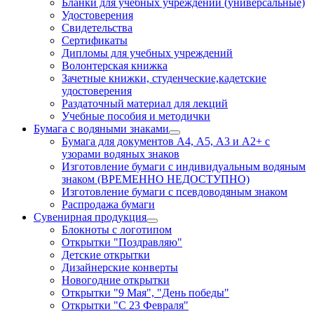
Бланки для учебных учреждений (универсальные)
Удостоверения
Свидетельства
Сертификаты
Дипломы для учебных учреждений
Волонтерская книжка
Зачетные книжки, студенческие,кадетские
удостоверения
Раздаточный материал для лекций
Учебные пособия и методички
Бумага с водяными знаками
Бумага для документов А4, А5, А3 и А2+ с
узорами водяных знаков
Изготовление бумаги с индивидуальным водяным
знаком (ВРЕМЕННО НЕДОСТУПНО)
Изготовление бумаги с псевдоводяным знаком
Распродажа бумаги
Сувенирная продукция
Блокноты с логотипом
Открытки "Поздравляю"
Детские открытки
Дизайнерские конверты
Новогодние открытки
Открытки "9 Мая", "День победы"
Открытки "С 23 Февраля"