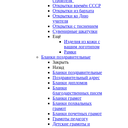
строителя"
Открытки времён СССР
Открытки из бархата
Открытки ко Дню
учителя
Открытки с тиснением
Сувенирные шкатулки
Ещё
Изделия из кожи с
вашим логотипом
Рамки
Бланки поздравительные
Закрыть
Назад
Бланки поздравительные
Поздравительный адрес
Бланки дипломов
Бланки
благодарственных писем
Бланки грамот
Бланки похвальных
грамот
Бланки почетных грамот
Грамоты педагогу
Детские грамоты и