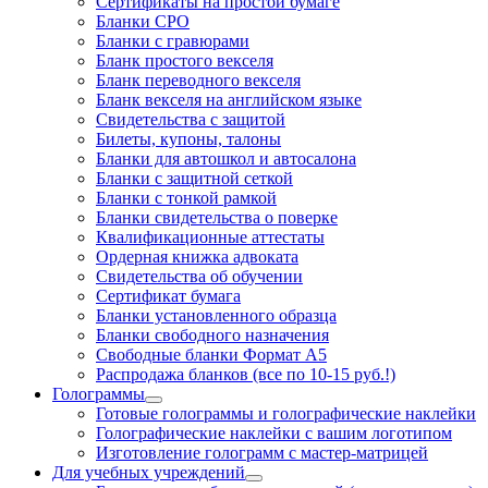
Cертификаты на простой бумаге
Бланки СРО
Бланки с гравюрами
Бланк простого векселя
Бланк переводного векселя
Бланк векселя на английском языке
Свидетельства с защитой
Билеты, купоны, талоны
Бланки для автошкол и автосалона
Бланки с защитной сеткой
Бланки с тонкой рамкой
Бланки свидетельства о поверке
Квалификационные аттестаты
Ордерная книжка адвоката
Свидетельства об обучении
Сертификат бумага
Бланки установленного образца
Бланки свободного назначения
Свободные бланки Формат А5
Распродажа бланков (все по 10-15 руб.!)
Голограммы
Готовые голограммы и голографические наклейки
Голографические наклейки с вашим логотипом
Изготовление голограмм с мастер-матрицей
Для учебных учреждений