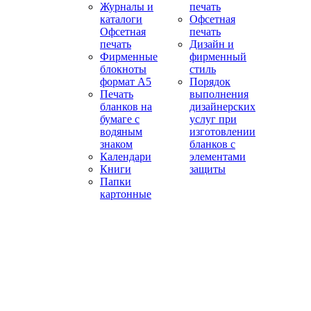
Журналы и
печать
каталоги
Офсетная
Офсетная
печать
печать
Дизайн и
Фирменные
фирменный
блокноты
стиль
формат А5
Порядок
Печать
выполнения
бланков на
дизайнерских
бумаге с
услуг при
водяным
изготовлении
знаком
бланков с
Календари
элементами
Книги
защиты
Папки
картонные