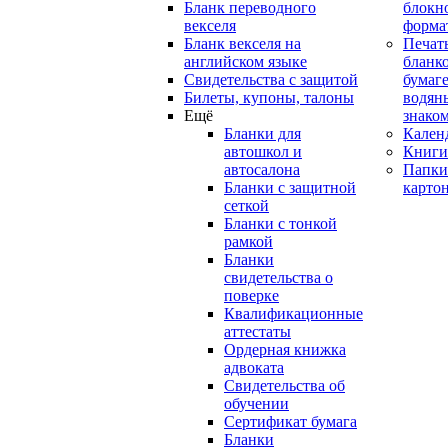
Бланк переводного
блокн
векселя
форма
Бланк векселя на
Печат
английском языке
бланко
Свидетельства с защитой
бумаге
Билеты, купоны, талоны
водян
Ещё
знако
Бланки для
Кален
автошкол и
Книги
автосалона
Папки
Бланки с защитной
карто
сеткой
Бланки с тонкой
рамкой
Бланки
свидетельства о
поверке
Квалификационные
аттестаты
Ордерная книжка
адвоката
Свидетельства об
обучении
Сертификат бумага
Бланки