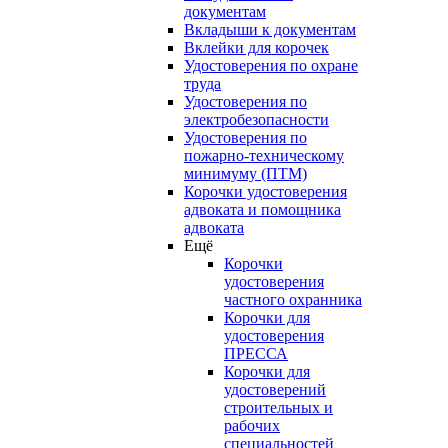
документам
Вкладыши к документам
Вклейки для корочек
Удостоверения по охране
труда
Удостоверения по
электробезопасности
Удостоверения по
пожарно-техническому
минимуму (ПТМ)
Корочки удостоверения
адвоката и помощника
адвоката
Ещё
Корочки
удостоверения
частного охранника
Корочки для
удостоверения
ПРЕССА
Корочки для
удостоверений
строительных и
рабочих
специальностей