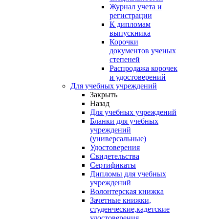
Журнал учета и
регистрации
К дипломам
выпускника
Корочки
документов ученых
степеней
Распродажа корочек
и удостоверений
Для учебных учреждений
Закрыть
Назад
Для учебных учреждений
Бланки для учебных
учреждений
(универсальные)
Удостоверения
Свидетельства
Сертификаты
Дипломы для учебных
учреждений
Волонтерская книжка
Зачетные книжки,
студенческие,кадетские
удостоверения