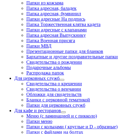
Папки из кожзама
Папка адресная, баладек
Папка адресная, бумвинил
Папки адресные На подпись
Папка Торжественная клятва кадета
Папки адресные с клапанами
Папка адресная Выпускнику
Папка Военная присяга
Папки МВД
Презентационные папки для бланков
Бархатные и другие поздравительные папки
Свидетельства о рождении
Подарочные альбомы
Распродажа папок
Для церковных служб
Свидетельства о крещении
Свидетельства о венчании
Обложки для свидетельств
Бланки с церковной тематикой
Папки для церковных служб
Для кафе и ресторанов
Меню (с ламинацией и с пикколо)
Папки меню
Папки с кольцами ( круглые и D - образные)
Папки с файлами на болтах