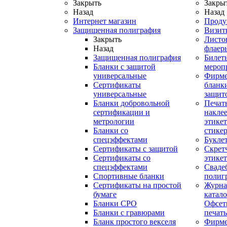
Закрыть
Закры
Назад
Назад
Интернет магазин
Проду
Защищенная полиграфия
Визит
Закрыть
Листо
Назад
флаер
Защищенная полиграфия
Билет
Бланки с защитой
мероп
универсальные
Фирм
Сертификаты
бланки
универсальные
защит
Бланки добровольной
Печат
сертификации и
наклее
метрологии
этикет
Бланки со
стике
спецэффектами
Букле
Сертификаты с защитой
Скрет
Сертификаты со
этике
спецэффектами
Сваде
Спортивные бланки
полиг
Cертификаты на простой
Журна
бумаге
катал
Бланки СРО
Офсет
Бланки с гравюрами
печать
Бланк простого векселя
Фирм