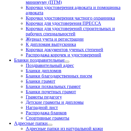
минимуму (ПТМ)
Корочки удостоверения адвоката и помощника
адвоката
Корочки удостоверения частного охранника
Корочки для удостоверения ПРЕССА
Корочки для удостоверений строительных и
рабочих специальностей
Журнал учета и регистрации
К дипломам выпускника
Корочки документов ученых степеней
Распродажа корочек и удостоверений
Бланки поздравительные
Поздравительный адрес
Бланки дипломов
Бланки благодарственных писем
Бланки грамот
Бланки похвальных грамот
Бланки почетных грамот
Грамоты педагогу
Детские грамоты и дипломы
Наградной лист
Распродажа бланков
Спортивные грамоты
Адресные папки
Адресные папки из натуральной кожи