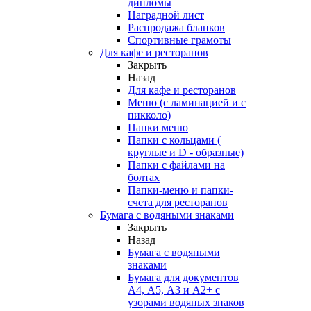
дипломы
Наградной лист
Распродажа бланков
Спортивные грамоты
Для кафе и ресторанов
Закрыть
Назад
Для кафе и ресторанов
Меню (с ламинацией и с
пикколо)
Папки меню
Папки с кольцами (
круглые и D - образные)
Папки с файлами на
болтах
Папки-меню и папки-
счета для ресторанов
Бумага с водяными знаками
Закрыть
Назад
Бумага с водяными
знаками
Бумага для документов
А4, А5, А3 и А2+ с
узорами водяных знаков