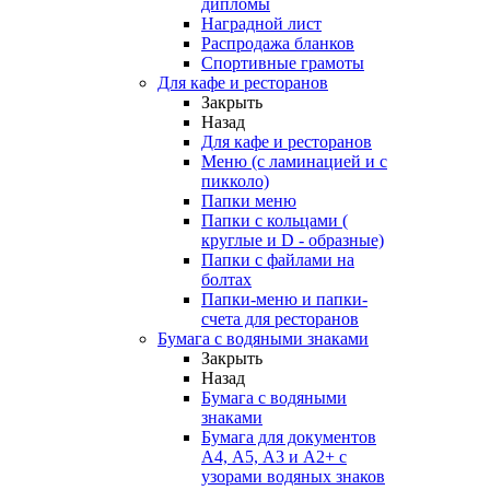
дипломы
Наградной лист
Распродажа бланков
Спортивные грамоты
Для кафе и ресторанов
Закрыть
Назад
Для кафе и ресторанов
Меню (с ламинацией и с
пикколо)
Папки меню
Папки с кольцами (
круглые и D - образные)
Папки с файлами на
болтах
Папки-меню и папки-
счета для ресторанов
Бумага с водяными знаками
Закрыть
Назад
Бумага с водяными
знаками
Бумага для документов
А4, А5, А3 и А2+ с
узорами водяных знаков