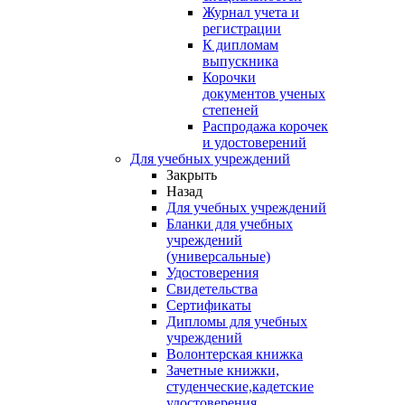
Журнал учета и
регистрации
К дипломам
выпускника
Корочки
документов ученых
степеней
Распродажа корочек
и удостоверений
Для учебных учреждений
Закрыть
Назад
Для учебных учреждений
Бланки для учебных
учреждений
(универсальные)
Удостоверения
Свидетельства
Сертификаты
Дипломы для учебных
учреждений
Волонтерская книжка
Зачетные книжки,
студенческие,кадетские
удостоверения