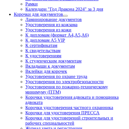
Рамки
Календари "Год Дракона 2024" за 3 дня
Корочки для документов
Ламинирование документов
Удостоверения из кожзама
Удостоверения из кожи
К дипломам (формат А4,А5,А6)
К дипломам А5 VIP
К сертификатам
К свидетельствам
К удостоверениям
К студенческим документам
Вкладыши к документам
Вклейки для корочек
Удостоверения по охране труда
Удостоверения по электробезопасности
Удостоверения по пожарно-техническому
минимуму (ПТМ)
Корочки удостоверения адвоката и помощника
адвоката
Корочки удостоверения частного охранника
Корочки для удостоверения ПРЕССА
Корочки для удостоверений строительных и
рабочих специальностей
Журнал учета и регистрации