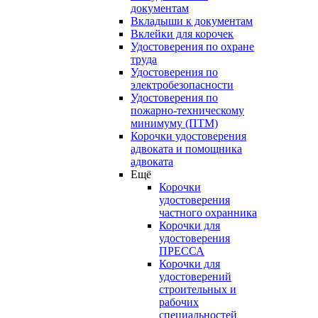
документам
Вкладыши к документам
Вклейки для корочек
Удостоверения по охране
труда
Удостоверения по
электробезопасности
Удостоверения по
пожарно-техническому
минимуму (ПТМ)
Корочки удостоверения
адвоката и помощника
адвоката
Ещё
Корочки
удостоверения
частного охранника
Корочки для
удостоверения
ПРЕССА
Корочки для
удостоверений
строительных и
рабочих
специальностей