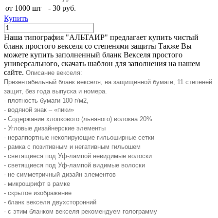
от 1000 шт
-
30 руб.
Купить
Наша типография "АЛЬТАИР" предлагает купить чистый
бланк простого векселя со степенями защиты Также Вы
можете купить заполненный бланк Векселя простого
универсального, скачать шаблон для заполнения на нашем
сайте.
Описание векселя:
Презентабельный бланк векселя, на защищенной бумаге, 11 степеней
защит, без года выпуска и номера.
- плотность бумаги 100 г/м2,
- водяной знак – «пики»
- Содержание хлопкового (льняного) волокна 20%
- Угловые дизайнерские элементы
- н
ераппортные некопирующие гильоширные сетки
- рамка с позитивным и негативным гильошем
- светящиеся под Уф-лампой невидимые волоски
- светящиеся под Уф-лампой видимые волоски
- не симметричный дизайн элементов
- микрошрифт в рамке
- скрытое изображение
- бланк векселя двухсторонний
- с этим бланком векселя рекомендуем голограмму