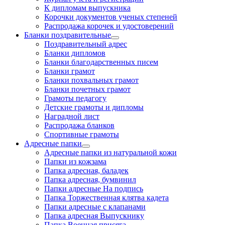
К дипломам выпускника
Корочки документов ученых степеней
Распродажа корочек и удостоверений
Бланки поздравительные
Поздравительный адрес
Бланки дипломов
Бланки благодарственных писем
Бланки грамот
Бланки похвальных грамот
Бланки почетных грамот
Грамоты педагогу
Детские грамоты и дипломы
Наградной лист
Распродажа бланков
Спортивные грамоты
Адресные папки
Адресные папки из натуральной кожи
Папки из кожзама
Папка адресная, баладек
Папка адресная, бумвинил
Папки адресные На подпись
Папка Торжественная клятва кадета
Папки адресные с клапанами
Папка адресная Выпускнику
Папка Военная присяга