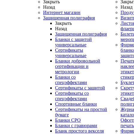
Закрыть
Закры
Назад
Назад
Интернет магазин
Проду
Защищенная полиграфия
Визит
Закрыть
Листо
Назад
флаер
Защищенная полиграфия
Билет
Бланки с защитой
мероп
универсальные
Фирм
Сертификаты
бланки
универсальные
защит
Бланки добровольной
Печат
сертификации и
наклее
метрологии
этикет
Бланки со
стике
спецэффектами
Букле
Сертификаты с защитой
Скрет
Сертификаты со
этике
спецэффектами
Сваде
Спортивные бланки
полиг
Cертификаты на простой
Журна
бумаге
катал
Бланки СРО
Офсет
Бланки с гравюрами
печать
Бланк простого векселя
Фирм