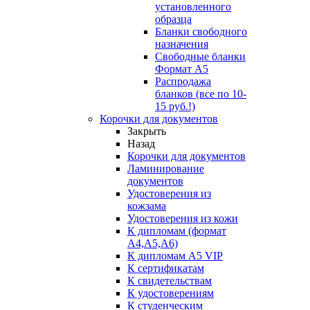
установленного
образца
Бланки свободного
назначения
Свободные бланки
Формат А5
Распродажа
бланков (все по 10-
15 руб.!)
Корочки для документов
Закрыть
Назад
Корочки для документов
Ламинирование
документов
Удостоверения из
кожзама
Удостоверения из кожи
К дипломам (формат
А4,А5,А6)
К дипломам А5 VIP
К сертификатам
К свидетельствам
К удостоверениям
К студенческим