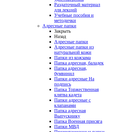
Раздаточный материал
для лекций
Учебные пособия и
методички
Адресные папки
Закрыть
Назад
Адресные папки
Адресные папки из
натуральной кожи
Папки из кожзама
Папка адресная, баладек
Папка адресная,
бумвинил
Папки адресные На
подпись
Папка Торжественная
клятва кадета
Папки адресные с
клапанами
Папка адресная
Выпускнику
Папка Военная присяга
Папки МВД
Презентационные папки