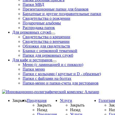
Папки МВД
Презентационные папки для бланков
Бархатные и другие поздравительные папки
Свидетельства о рождении
Подарочные альбомы
Распродажа папок
Для церковных служб
Свидетельства о крещении
Свидетельства о венчании
Обложки для свидетельств
Бланки с церковной тематикой
Папки для церковных служб
Для кафе и ресторанов
Меню (с ламинацией и с пикколо)
Папки меню
Папки с кольцами ( круглые и D - образные)
Папки с файлами на болтах
Папки-меню и папки-счета для ресторанов
Закрыть
Продукция
Услуги
Гологра
Закрыть
Закрыть
Зак
Назад
Назад
Наз
Продукция
Услуги
Го