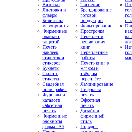
Визитки
Тиснение
Го
Листовки и
Брендирование
го
флаеры
готовой
гол
Билеты на
продукции
на
мероприятия
Фольгирование
Гол
Фирменные
Прострочка
нак
бланки с
Переплет и
ва
защитой
реставрация
ло
Печать
книг
Изг
наклеек,
Переплетные
гол
этикеток и
работы
мас
стикеров
Печать книг в
Буклеты
мягком и
Скретч-
твёрдом
этикетки
переплёте
Свадебная
Ламинирование
полиграфия
Цифровая
Журналы и
печать
каталоги
Офсетная
Офсетная
печать
печать
Дизайн и
Фирменные
фирменный
блокноты
стиль
формат А5
Порядок
Печать
выполнения