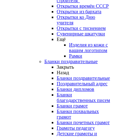
строителя"
Открытки времён СССР
Открытки из бархата
Открытки ко Дню
учителя
Открытки с тиснением
Сувенирные шкатулки
Ещё
Изделия из кожи с
вашим логотипом
Рамки
Бланки поздравительные
Закрыть
Назад
Бланки поздравительные
Поздравительный адрес
Бланки дипломов
Бланки
благодарственных писем
Бланки грамот
Бланки похвальных
грамот
Бланки почетных грамот
Грамоты педагогу
Детские грамоты и