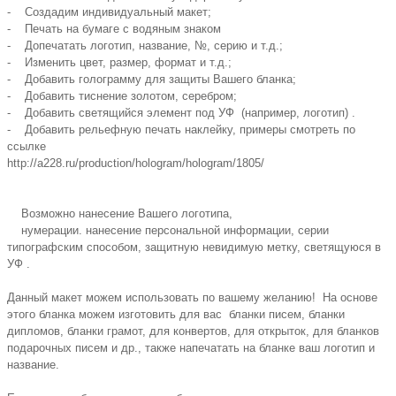
- Создадим индивидуальный макет;
- Печать на бумаге с водяным знаком
- Допечатать логотип, название, №, серию и т.д.;
- Изменить цвет, размер, формат и т.д.;
- Добавить голограмму для защиты Вашего бланка;
- Добавить тиснение золотом, серебром;
- Добавить светящийся элемент под УФ (например, логотип) .
- Добавить рельефную печать наклейку, примеры смотреть по
ссылке
http://a228.ru/production/hologram/hologram/1805/
Возможно нанесение Вашего логотипа,
нумерации. нанесение персональной информации, серии
типографским способом, защитную невидимую метку, светящуюся в
УФ .
Данный макет можем использовать по вашему желанию! На основе
этого бланка можем изготовить для вас бланки писем, бланки
дипломов, бланки грамот, для конвертов, для открыток, для бланков
подарочных писем и др., также напечатать на бланке ваш логотип и
название.