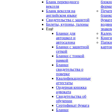
Бланк переводного
блокн
векселя
форма
Бланк векселя на
Печат
английском языке
бланко
Свидетельства с защитой
бумаге
Билеты, купоны, талоны
водян
Ещё
знако
Бланки для
Кален
автошкол и
Книги
автосалона
Папки
Бланки с защитной
карто
сеткой
Бланки с тонкой
рамкой
Бланки
свидетельства о
поверке
Квалификационные
аттестаты
Ордерная книжка
адвоката
Свидетельства об
обучении
Сертификат бумага
Бланки