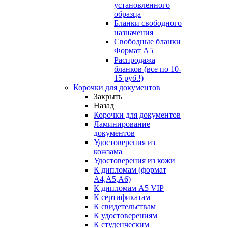
установленного
образца
Бланки свободного
назначения
Свободные бланки
Формат А5
Распродажа
бланков (все по 10-
15 руб.!)
Корочки для документов
Закрыть
Назад
Корочки для документов
Ламинирование
документов
Удостоверения из
кожзама
Удостоверения из кожи
К дипломам (формат
А4,А5,А6)
К дипломам А5 VIP
К сертификатам
К свидетельствам
К удостоверениям
К студенческим