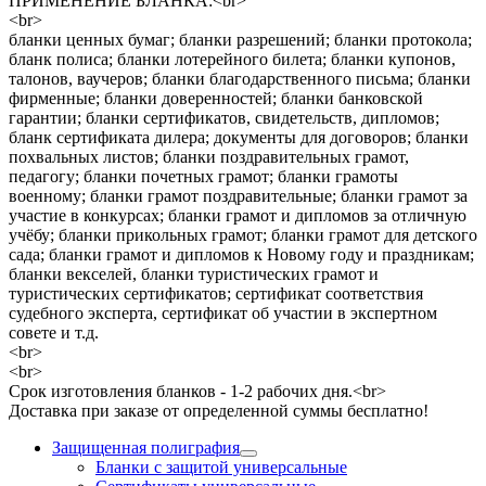
ПРИМЕНЕНИЕ БЛАНКА:<br>
<br>
бланки ценных бумаг; бланки разрешений; бланки протокола;
бланк полиса; бланки лотерейного билета; бланки купонов,
талонов, ваучеров; бланки благодарственного письма; бланки
фирменные; бланки доверенностей; бланки банковской
гарантии; бланки сертификатов, свидетельств, дипломов;
бланк сертификата дилера; документы для договоров; бланки
похвальных листов; бланки поздравительных грамот,
педагогу; бланки почетных грамот; бланки грамоты
военному; бланки грамот поздравительные; бланки грамот за
участие в конкурсах; бланки грамот и дипломов за отличную
учёбу; бланки прикольных грамот; бланки грамот для детского
сада; бланки грамот и дипломов к Новому году и праздникам;
бланки векселей, бланки туристических грамот и
туристических сертификатов; сертификат соответствия
судебного эксперта, сертификат об участии в экспертном
совете и т.д.
<br>
<br>
Срок изготовления бланков - 1-2 рабочих дня.<br>
Доставка при заказе от определенной суммы бесплатно!
Защищенная полиграфия
Бланки с защитой универсальные