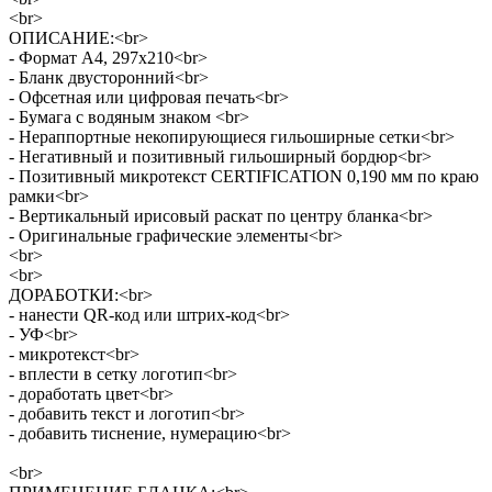
<br>
ОПИСАНИЕ:<br>
- Формат А4, 297х210<br>
- Бланк двусторонний<br>
- Офсетная или цифровая печать<br>
- Бумага с водяным знаком <br>
- Нераппортные некопирующиеся гильоширные сетки<br>
- Негативный и позитивный гильоширный бордюр<br>
- Позитивный микротекст CERTIFICATION 0,190 мм по краю
рамки<br>
- Вертикальный ирисовый раскат по центру бланка<br>
- Оригинальные графические элементы<br>
<br>
<br>
ДОРАБОТКИ:<br>
- нанести QR-код или штрих-код<br>
- УФ<br>
- микротекст<br>
- вплести в сетку логотип<br>
- доработать цвет<br>
- добавить текст и логотип<br>
- добавить тиснение, нумерацию<br>
<br>