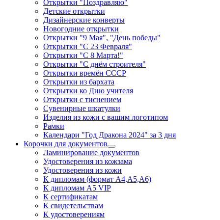
Открытки "Поздравляю"
Детские открытки
Дизайнерские конверты
Новогодние открытки
Открытки "9 Мая", "День победы"
Открытки "С 23 Февраля"
Открытки "С 8 Марта!"
Открытки "С днём строителя"
Открытки времён СССР
Открытки из бархата
Открытки ко Дню учителя
Открытки с тиснением
Сувенирные шкатулки
Изделия из кожи с вашим логотипом
Рамки
Календари "Год Дракона 2024" за 3 дня
Корочки для документов
Ламинирование документов
Удостоверения из кожзама
Удостоверения из кожи
К дипломам (формат А4,А5,А6)
К дипломам А5 VIP
К сертификатам
К свидетельствам
К удостоверениям