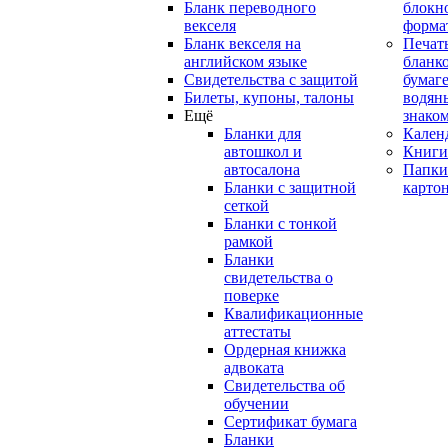
Бланк переводного
блокн
векселя
форма
Бланк векселя на
Печат
английском языке
бланко
Свидетельства с защитой
бумаге
Билеты, купоны, талоны
водян
Ещё
знако
Бланки для
Кален
автошкол и
Книги
автосалона
Папки
Бланки с защитной
карто
сеткой
Бланки с тонкой
рамкой
Бланки
свидетельства о
поверке
Квалификационные
аттестаты
Ордерная книжка
адвоката
Свидетельства об
обучении
Сертификат бумага
Бланки