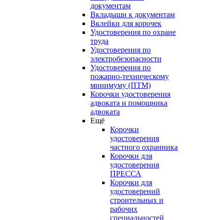
документам
Вкладыши к документам
Вклейки для корочек
Удостоверения по охране
труда
Удостоверения по
электробезопасности
Удостоверения по
пожарно-техническому
минимуму (ПТМ)
Корочки удостоверения
адвоката и помощника
адвоката
Ещё
Корочки
удостоверения
частного охранника
Корочки для
удостоверения
ПРЕССА
Корочки для
удостоверений
строительных и
рабочих
специальностей