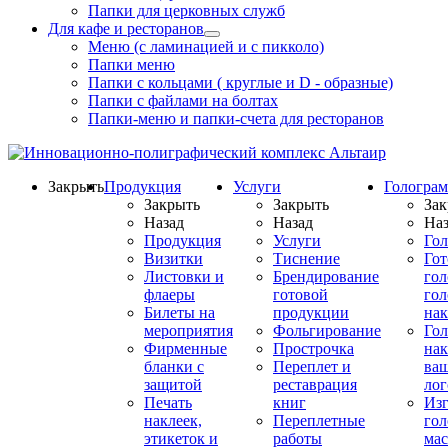
Папки для церковных служб
Для кафе и ресторанов
Меню (с ламинацией и с пикколо)
Папки меню
Папки с кольцами ( круглые и D - образные)
Папки с файлами на болтах
Папки-меню и папки-счета для ресторанов
Закрыть
Продукция
Услуги
Гологра
Закрыть
Закрыть
Зак
Назад
Назад
Наз
Продукция
Услуги
Го
Визитки
Тиснение
Го
Листовки и
Брендирование
го
флаеры
готовой
гол
Билеты на
продукции
на
мероприятия
Фольгирование
Гол
Фирменные
Прострочка
нак
бланки с
Переплет и
ва
защитой
реставрация
ло
Печать
книг
Изг
наклеек,
Переплетные
гол
этикеток и
работы
мас