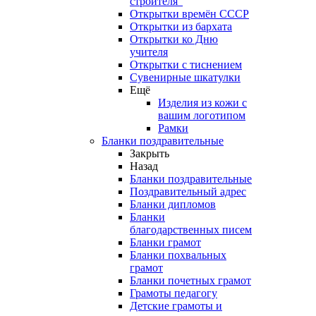
строителя"
Открытки времён СССР
Открытки из бархата
Открытки ко Дню
учителя
Открытки с тиснением
Сувенирные шкатулки
Ещё
Изделия из кожи с
вашим логотипом
Рамки
Бланки поздравительные
Закрыть
Назад
Бланки поздравительные
Поздравительный адрес
Бланки дипломов
Бланки
благодарственных писем
Бланки грамот
Бланки похвальных
грамот
Бланки почетных грамот
Грамоты педагогу
Детские грамоты и