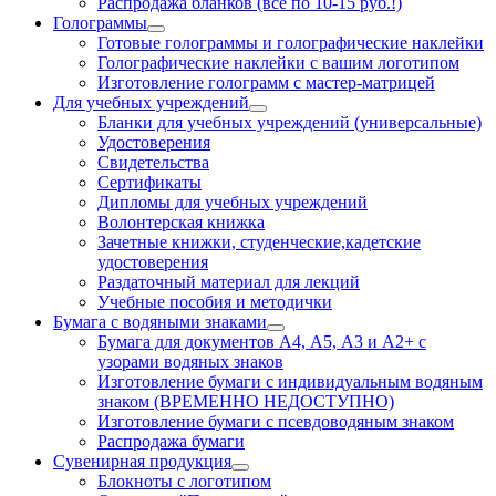
Распродажа бланков (все по 10-15 руб.!)
Голограммы
Готовые голограммы и голографические наклейки
Голографические наклейки с вашим логотипом
Изготовление голограмм с мастер-матрицей
Для учебных учреждений
Бланки для учебных учреждений (универсальные)
Удостоверения
Свидетельства
Сертификаты
Дипломы для учебных учреждений
Волонтерская книжка
Зачетные книжки, студенческие,кадетские
удостоверения
Раздаточный материал для лекций
Учебные пособия и методички
Бумага с водяными знаками
Бумага для документов А4, А5, А3 и А2+ с
узорами водяных знаков
Изготовление бумаги с индивидуальным водяным
знаком (ВРЕМЕННО НЕДОСТУПНО)
Изготовление бумаги с псевдоводяным знаком
Распродажа бумаги
Сувенирная продукция
Блокноты с логотипом