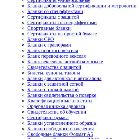
Сертификаты универсальные
Бланки добровольной сертификации и метрологии
Бланки со спецэффектами
Сертификаты с защитой
Сертификаты со спецэффектами
Спортивные бланки
Cертификаты на простой бумаге
Бланки СРО
Бланки с гравюрами
Бланк простого векселя
Бланк переводного векселя
Бланк векселя на английском языке
Свидетельства с защитой
Билеты, купоны, талоны
Бланки для автошкол и автосалона
Бланки с защитной сеткой
Бланки с тонкой рамкой
Бланки свидетельства о поверке
Квалификационные аттестаты
Ордерная книжка адвоката
Свидетельства об обучении
Сертификат бумага
Бланки установленного образца
Бланки свободного назначения
Свободные бланки Формат А5