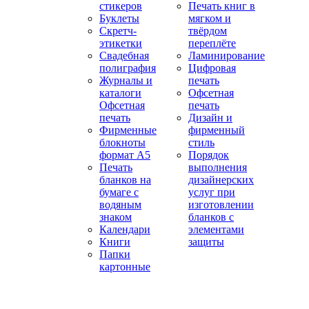
стикеров
Печать книг в
Буклеты
мягком и
Скретч-
твёрдом
этикетки
переплёте
Свадебная
Ламинирование
полиграфия
Цифровая
Журналы и
печать
каталоги
Офсетная
Офсетная
печать
печать
Дизайн и
Фирменные
фирменный
блокноты
стиль
формат А5
Порядок
Печать
выполнения
бланков на
дизайнерских
бумаге с
услуг при
водяным
изготовлении
знаком
бланков с
Календари
элементами
Книги
защиты
Папки
картонные