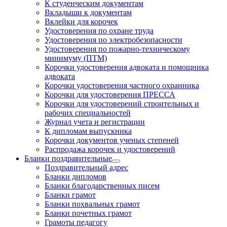
К студенческим документам
Вкладыши к документам
Вклейки для корочек
Удостоверения по охране труда
Удостоверения по электробезопасности
Удостоверения по пожарно-техническому
минимуму (ПТМ)
Корочки удостоверения адвоката и помощника
адвоката
Корочки удостоверения частного охранника
Корочки для удостоверения ПРЕССА
Корочки для удостоверений строительных и
рабочих специальностей
Журнал учета и регистрации
К дипломам выпускника
Корочки документов ученых степеней
Распродажа корочек и удостоверений
Бланки поздравительные
Поздравительный адрес
Бланки дипломов
Бланки благодарственных писем
Бланки грамот
Бланки похвальных грамот
Бланки почетных грамот
Грамоты педагогу