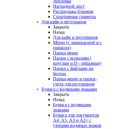
дипломы
Наградной лист
Распродажа бланков
Спортивные грамоты
Для кафе и ресторанов
Закрыть
Назад
Для кафе и ресторанов
Меню (с ламинацией и с
пикколо)
Папки меню
Папки с кольцами (
круглые и D - образные)
Папки с файлами на
болтах
Папки-меню и папки-
счета для ресторанов
Бумага с водяными знаками
Закрыть
Назад
Бумага с водяными
знаками
Бумага для документов
А4, А5, А3 и А2+ с
узорами водяных знаков