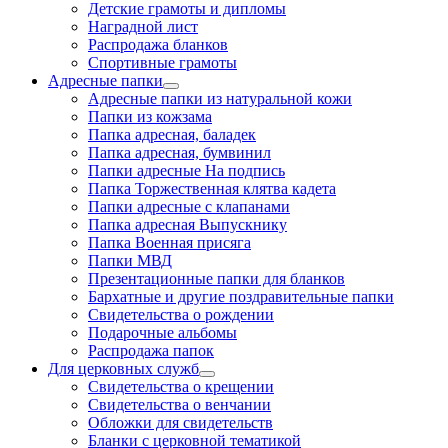
Детские грамоты и дипломы
Наградной лист
Распродажа бланков
Спортивные грамоты
Адресные папки
Адресные папки из натуральной кожи
Папки из кожзама
Папка адресная, баладек
Папка адресная, бумвинил
Папки адресные На подпись
Папка Торжественная клятва кадета
Папки адресные с клапанами
Папка адресная Выпускнику
Папка Военная присяга
Папки МВД
Презентационные папки для бланков
Бархатные и другие поздравительные папки
Свидетельства о рождении
Подарочные альбомы
Распродажа папок
Для церковных служб
Свидетельства о крещении
Свидетельства о венчании
Обложки для свидетельств
Бланки с церковной тематикой