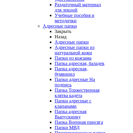
Раздаточный материал
для лекций
Учебные пособия и
методички
Адресные папки
Закрыть
Назад
Адресные папки
Адресные папки из
натуральной кожи
Папки из кожзама
Папка адресная, баладек
Папка адресная,
бумвинил
Папки адресные На
подпись
Папка Торжественная
клятва кадета
Папки адресные с
клапанами
Папка адресная
Выпускнику
Папка Военная присяга
Папки МВД
Презентационные папки