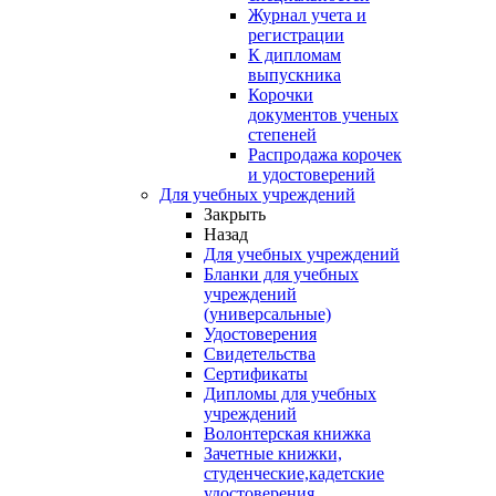
Журнал учета и
регистрации
К дипломам
выпускника
Корочки
документов ученых
степеней
Распродажа корочек
и удостоверений
Для учебных учреждений
Закрыть
Назад
Для учебных учреждений
Бланки для учебных
учреждений
(универсальные)
Удостоверения
Свидетельства
Сертификаты
Дипломы для учебных
учреждений
Волонтерская книжка
Зачетные книжки,
студенческие,кадетские
удостоверения