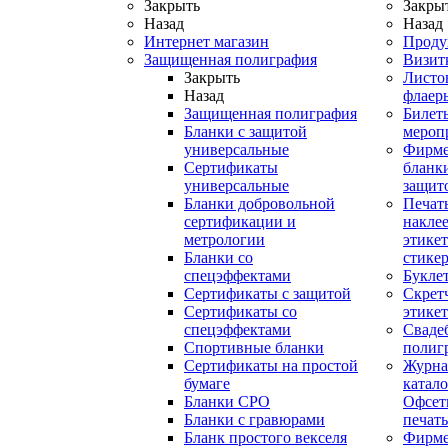
Закрыть
Закры
Назад
Назад
Интернет магазин
Проду
Защищенная полиграфия
Визит
Закрыть
Листо
Назад
флаер
Защищенная полиграфия
Билет
Бланки с защитой
мероп
универсальные
Фирм
Сертификаты
бланки
универсальные
защит
Бланки добровольной
Печат
сертификации и
наклее
метрологии
этикет
Бланки со
стике
спецэффектами
Букле
Сертификаты с защитой
Скрет
Сертификаты со
этике
спецэффектами
Сваде
Спортивные бланки
полиг
Cертификаты на простой
Журна
бумаге
катал
Бланки СРО
Офсет
Бланки с гравюрами
печать
Бланк простого векселя
Фирм