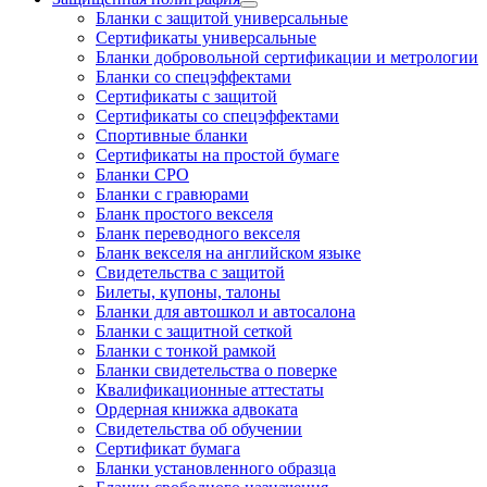
Бланки с защитой универсальные
Сертификаты универсальные
Бланки добровольной сертификации и метрологии
Бланки со спецэффектами
Сертификаты с защитой
Сертификаты со спецэффектами
Спортивные бланки
Cертификаты на простой бумаге
Бланки СРО
Бланки с гравюрами
Бланк простого векселя
Бланк переводного векселя
Бланк векселя на английском языке
Свидетельства с защитой
Билеты, купоны, талоны
Бланки для автошкол и автосалона
Бланки с защитной сеткой
Бланки с тонкой рамкой
Бланки свидетельства о поверке
Квалификационные аттестаты
Ордерная книжка адвоката
Свидетельства об обучении
Сертификат бумага
Бланки установленного образца