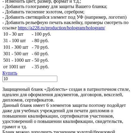
- Изменить цвет, размер, формат и т.д.;
- Добавить голограмму для защиты Вашего бланка;
- Добавить тиснение золотом, серебром;
- Добавить светящийся элемент под УФ (например, логотип)
- Добавить рельефную печать наклейку, примеры смотреть по
ссылке
https://a228.ru/production/hologram/hologram/
10 - 30 шт
-
100 руб.
31 - 100 шт
-
80 руб.
101 - 300 шт
-
70 руб.
301 - 500 шт
-
60 руб.
501 - 1000 шт
-
50 руб.
от 1001 шт
-
35 руб.
Купить
Защищенный бланк «Доблесть» создан в патриотичном стиле,
идеален для оформления документов, договоров, векселей,
дипломов, сертификатов.
Данный бланк имеет 6 элементов защиты поэтому подойдет
даже для учебных учреждений для печати дипломов о
повышении квалификации, сертификатов участников,
удостоверений о повышении квалификации, свидетельств,
грамот и тд.
Бланк можно дополнить тиснением золотой/бронзовой