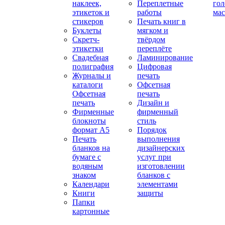
наклеек,
Переплетные
гол
этикеток и
работы
мас
стикеров
Печать книг в
Буклеты
мягком и
Скретч-
твёрдом
этикетки
переплёте
Свадебная
Ламинирование
полиграфия
Цифровая
Журналы и
печать
каталоги
Офсетная
Офсетная
печать
печать
Дизайн и
Фирменные
фирменный
блокноты
стиль
формат А5
Порядок
Печать
выполнения
бланков на
дизайнерских
бумаге с
услуг при
водяным
изготовлении
знаком
бланков с
Календари
элементами
Книги
защиты
Папки
картонные