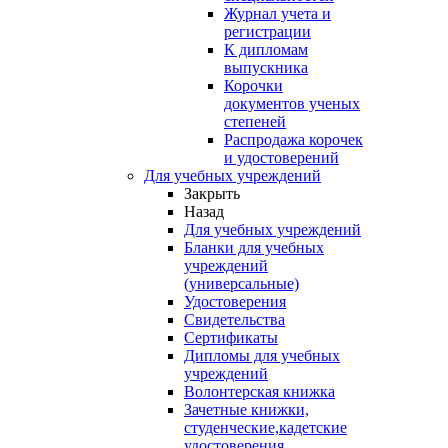
Журнал учета и
регистрации
К дипломам
выпускника
Корочки
документов ученых
степеней
Распродажа корочек
и удостоверений
Для учебных учреждений
Закрыть
Назад
Для учебных учреждений
Бланки для учебных
учреждений
(универсальные)
Удостоверения
Свидетельства
Сертификаты
Дипломы для учебных
учреждений
Волонтерская книжка
Зачетные книжки,
студенческие,кадетские
удостоверения