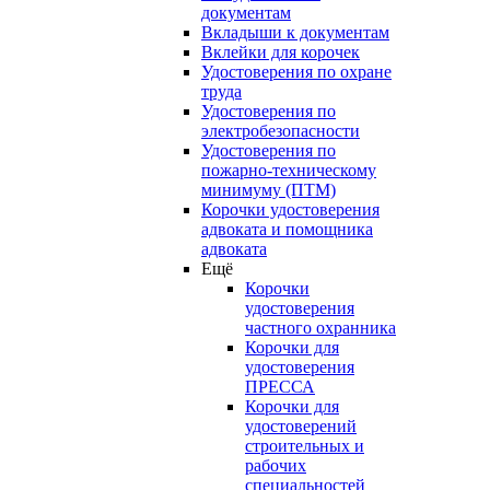
документам
Вкладыши к документам
Вклейки для корочек
Удостоверения по охране
труда
Удостоверения по
электробезопасности
Удостоверения по
пожарно-техническому
минимуму (ПТМ)
Корочки удостоверения
адвоката и помощника
адвоката
Ещё
Корочки
удостоверения
частного охранника
Корочки для
удостоверения
ПРЕССА
Корочки для
удостоверений
строительных и
рабочих
специальностей