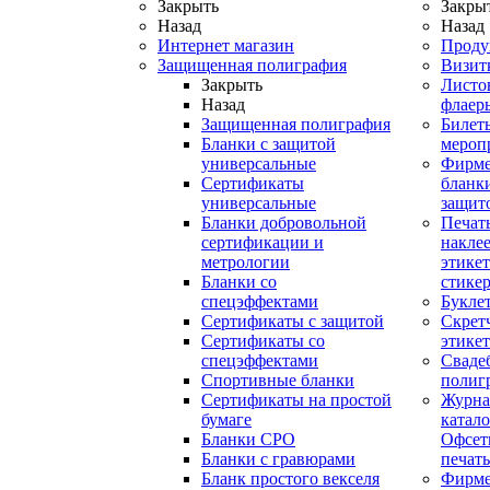
Закрыть
Закры
Назад
Назад
Интернет магазин
Проду
Защищенная полиграфия
Визит
Закрыть
Листо
Назад
флаер
Защищенная полиграфия
Билет
Бланки с защитой
мероп
универсальные
Фирм
Сертификаты
бланки
универсальные
защит
Бланки добровольной
Печат
сертификации и
наклее
метрологии
этикет
Бланки со
стике
спецэффектами
Букле
Сертификаты с защитой
Скрет
Сертификаты со
этике
спецэффектами
Сваде
Спортивные бланки
полиг
Cертификаты на простой
Журна
бумаге
катал
Бланки СРО
Офсет
Бланки с гравюрами
печать
Бланк простого векселя
Фирм