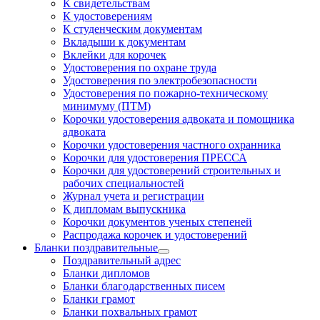
К свидетельствам
К удостоверениям
К студенческим документам
Вкладыши к документам
Вклейки для корочек
Удостоверения по охране труда
Удостоверения по электробезопасности
Удостоверения по пожарно-техническому
минимуму (ПТМ)
Корочки удостоверения адвоката и помощника
адвоката
Корочки удостоверения частного охранника
Корочки для удостоверения ПРЕССА
Корочки для удостоверений строительных и
рабочих специальностей
Журнал учета и регистрации
К дипломам выпускника
Корочки документов ученых степеней
Распродажа корочек и удостоверений
Бланки поздравительные
Поздравительный адрес
Бланки дипломов
Бланки благодарственных писем
Бланки грамот
Бланки похвальных грамот