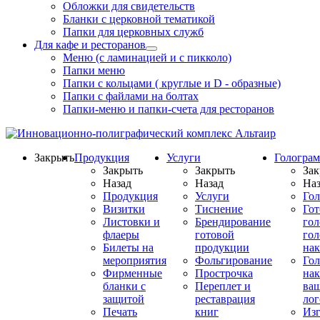
Обложки для свидетельств
Бланки с церковной тематикой
Папки для церковных служб
Для кафе и ресторанов
Меню (с ламинацией и с пикколо)
Папки меню
Папки с кольцами ( круглые и D - образные)
Папки с файлами на болтах
Папки-меню и папки-счета для ресторанов
Закрыть
Продукция
Услуги
Гологра
Закрыть
Закрыть
Зак
Назад
Назад
Наз
Продукция
Услуги
Го
Визитки
Тиснение
Го
Листовки и
Брендирование
го
флаеры
готовой
гол
Билеты на
продукции
на
мероприятия
Фольгирование
Гол
Фирменные
Прострочка
нак
бланки с
Переплет и
ва
защитой
реставрация
ло
Печать
книг
Изг