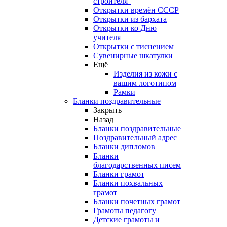
строителя"
Открытки времён СССР
Открытки из бархата
Открытки ко Дню
учителя
Открытки с тиснением
Сувенирные шкатулки
Ещё
Изделия из кожи с
вашим логотипом
Рамки
Бланки поздравительные
Закрыть
Назад
Бланки поздравительные
Поздравительный адрес
Бланки дипломов
Бланки
благодарственных писем
Бланки грамот
Бланки похвальных
грамот
Бланки почетных грамот
Грамоты педагогу
Детские грамоты и