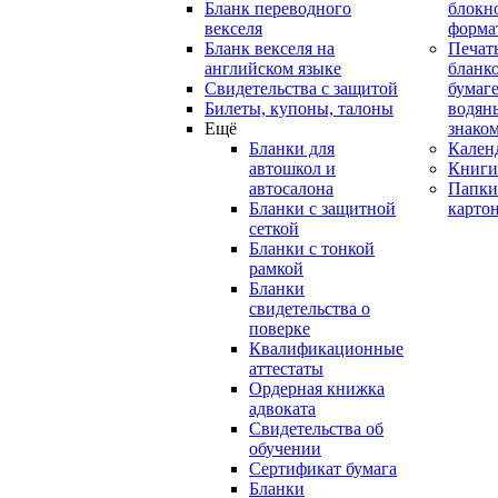
Бланк переводного
блокн
векселя
форма
Бланк векселя на
Печат
английском языке
бланко
Свидетельства с защитой
бумаге
Билеты, купоны, талоны
водян
Ещё
знако
Бланки для
Кален
автошкол и
Книги
автосалона
Папки
Бланки с защитной
карто
сеткой
Бланки с тонкой
рамкой
Бланки
свидетельства о
поверке
Квалификационные
аттестаты
Ордерная книжка
адвоката
Свидетельства об
обучении
Сертификат бумага
Бланки