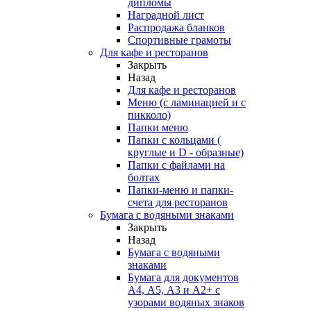
дипломы
Наградной лист
Распродажа бланков
Спортивные грамоты
Для кафе и ресторанов
Закрыть
Назад
Для кафе и ресторанов
Меню (с ламинацией и с
пикколо)
Папки меню
Папки с кольцами (
круглые и D - образные)
Папки с файлами на
болтах
Папки-меню и папки-
счета для ресторанов
Бумага с водяными знаками
Закрыть
Назад
Бумага с водяными
знаками
Бумага для документов
А4, А5, А3 и А2+ с
узорами водяных знаков