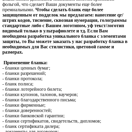
фольгой, что сделает Ваши документы еще более
премиальными.
Чтобы сделать бланк еще более
защищенным от подделок мы предлагаем: нанесение qr/
штрих кодов, тиснение, сквозная нумерация, голограммы
стандартные либо с Вашим логотипом, уф текст/логотип
видимый только в ультрафиолете и тд. Если Вам
необходима разработка уникального бланка с элементами
защиты, то Вы можете заказать у нас разработку бланка в
необходимых для Вас стилистики, цветовой гамме и
размерах.
Применение бланка:
- бланки ценных бумаг;
- бланки разрешений;
- бланки протокола;
- бланк полиса;
- бланки лотерейного билета;
- бланки купонов, талонов, ваучеров;
- бланки благодарственного письма;
- бланки фирменные;
- бланки доверенностей;
- бланки банковской гарантии;
- бланки сертификатов, свидетельств, дипломов;
- бланк сертификата дилера;
- документы для договоров;