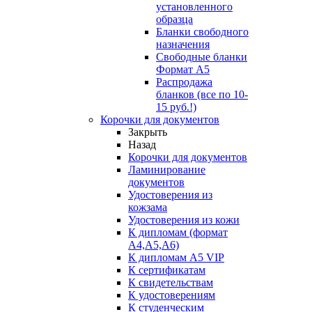
установленного
образца
Бланки свободного
назначения
Свободные бланки
Формат А5
Распродажа
бланков (все по 10-
15 руб.!)
Корочки для документов
Закрыть
Назад
Корочки для документов
Ламинирование
документов
Удостоверения из
кожзама
Удостоверения из кожи
К дипломам (формат
А4,А5,А6)
К дипломам А5 VIP
К сертификатам
К свидетельствам
К удостоверениям
К студенческим