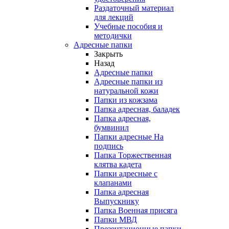
Раздаточный материал
для лекций
Учебные пособия и
методички
Адресные папки
Закрыть
Назад
Адресные папки
Адресные папки из
натуральной кожи
Папки из кожзама
Папка адресная, баладек
Папка адресная,
бумвинил
Папки адресные На
подпись
Папка Торжественная
клятва кадета
Папки адресные с
клапанами
Папка адресная
Выпускнику
Папка Военная присяга
Папки МВД
Презентационные папки