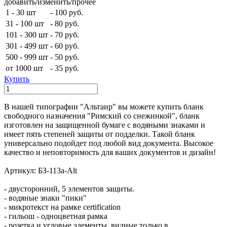
добавить/изменить/прочее
1 - 30 шт
-
100 руб.
31 - 100 шт
-
80 руб.
101 - 300 шт
-
70 руб.
301 - 499 шт
-
60 руб.
500 - 999 шт
-
50 руб.
от 1000 шт
-
35 руб.
Купить
В нашей типографии "Альтаир" вы можете купить бланк
свободного назначения "Римский со снежинкой", бланк
изготовлен на защищенной бумаге с водяными знаками и
имеет пять степеней защиты от подделки. Такой бланк
универсально подойдет под любой вид документа. Высокое
качество и неповторимость для ваших документов и дизайн!
Артикул: БЗ-113а-Alt
- двусторонний, 5 элементов защиты.
- водяные знаки "пики"
- микротекст на рамке certification
- гильош - одноцветная рамка
- розетка и угловые элементы, видные только в