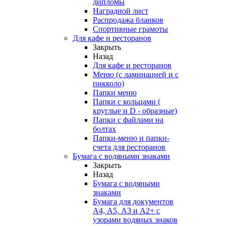
дипломы
Наградной лист
Распродажа бланков
Спортивные грамоты
Для кафе и ресторанов
Закрыть
Назад
Для кафе и ресторанов
Меню (с ламинацией и с
пикколо)
Папки меню
Папки с кольцами (
круглые и D - образные)
Папки с файлами на
болтах
Папки-меню и папки-
счета для ресторанов
Бумага с водяными знаками
Закрыть
Назад
Бумага с водяными
знаками
Бумага для документов
А4, А5, А3 и А2+ с
узорами водяных знаков