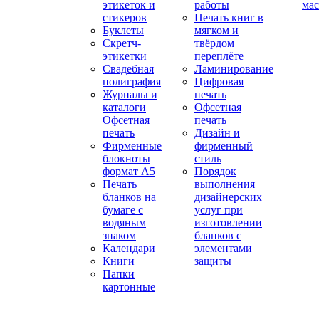
этикеток и
работы
мас
стикеров
Печать книг в
Буклеты
мягком и
Скретч-
твёрдом
этикетки
переплёте
Свадебная
Ламинирование
полиграфия
Цифровая
Журналы и
печать
каталоги
Офсетная
Офсетная
печать
печать
Дизайн и
Фирменные
фирменный
блокноты
стиль
формат А5
Порядок
Печать
выполнения
бланков на
дизайнерских
бумаге с
услуг при
водяным
изготовлении
знаком
бланков с
Календари
элементами
Книги
защиты
Папки
картонные