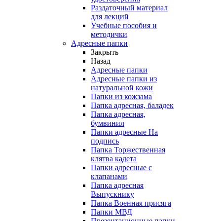
Раздаточный материал
для лекций
Учебные пособия и
методички
Адресные папки
Закрыть
Назад
Адресные папки
Адресные папки из
натуральной кожи
Папки из кожзама
Папка адресная, баладек
Папка адресная,
бумвинил
Папки адресные На
подпись
Папка Торжественная
клятва кадета
Папки адресные с
клапанами
Папка адресная
Выпускнику
Папка Военная присяга
Папки МВД
Презентационные папки