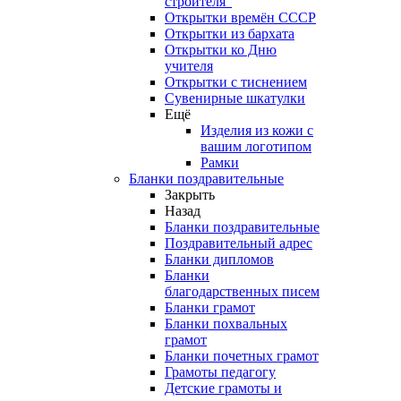
строителя"
Открытки времён СССР
Открытки из бархата
Открытки ко Дню
учителя
Открытки с тиснением
Сувенирные шкатулки
Ещё
Изделия из кожи с
вашим логотипом
Рамки
Бланки поздравительные
Закрыть
Назад
Бланки поздравительные
Поздравительный адрес
Бланки дипломов
Бланки
благодарственных писем
Бланки грамот
Бланки похвальных
грамот
Бланки почетных грамот
Грамоты педагогу
Детские грамоты и