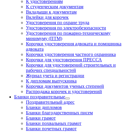
К удостоверениям
К студенческим документам
Вкладыши к документам
Вклейки для корочек
Удостоверения по охране труда
Удостоверения по электробезопасности
Удостоверения по пожарно-техническому
минимуму (ПТМ)
Корочки удостоверения адвоката и помощника
адвоката
Корочки удостоверения частного охранника
Корочки для удостоверения ПРЕССА
Корочки для удостоверений строительных и
рабочих специальностей
Журнал учета и регистрации
К дипломам выпускника
Корочки документов ученых степеней
Распродажа корочек и удостоверений
Бланки поздравительные
Поздравительный адрес
Бланки дипломов
Бланки благодарственных писем
Бланки грамот
Бланки похвальных грамот
Бланки почетных грамот