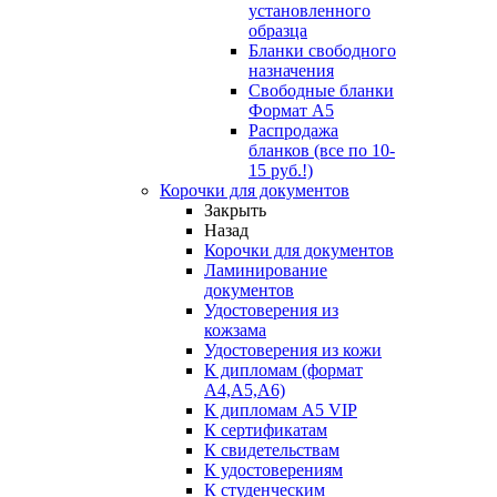
установленного
образца
Бланки свободного
назначения
Свободные бланки
Формат А5
Распродажа
бланков (все по 10-
15 руб.!)
Корочки для документов
Закрыть
Назад
Корочки для документов
Ламинирование
документов
Удостоверения из
кожзама
Удостоверения из кожи
К дипломам (формат
А4,А5,А6)
К дипломам А5 VIP
К сертификатам
К свидетельствам
К удостоверениям
К студенческим