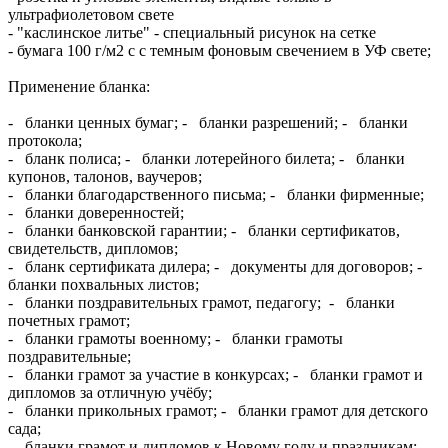
ультрафиолетовом свете
- "каслинское литье" - специальный рисунок на сетке
- бумага 100 г/м2 с с темным фоновым свечением в УФ свете;
Применение бланка:
- бланки ценных бумаг; - бланки разрешений; - бланки
протокола;
- бланк полиса; - бланки лотерейного билета; - бланки
купонов, талонов, ваучеров;
- бланки благодарственного письма; - бланки фирменные;
- бланки доверенностей;
- бланки банковской гарантии; - бланки сертификатов,
свидетельств, дипломов;
- бланк сертификата дилера; - документы для договоров; -
бланки похвальных листов;
- бланки поздравительных грамот, педагогу; - бланки
почетных грамот;
- бланки грамоты военному; - бланки грамоты
поздравительные;
- бланки грамот за участие в конкурсах; - бланки грамот и
дипломов за отличную учёбу;
- бланки прикольных грамот; - бланки грамот для детского
сада;
- бланки грамот и дипломов к Новому году и праздникам;