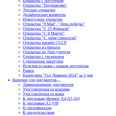
Блокноты с логотипом
Открытки "Поздравляю"
Детские открытки
Дизайнерские конверты
Новогодние открытки
Открытки "9 Мая", "День победы"
Открытки "С 23 Февраля"
Открытки "С 8 Марта!"
Открытки "С днём строителя"
Открытки времён СССР
Открытки из бархата
Открытки ко Дню учителя
Открытки с тиснением
Сувенирные шкатулки
Изделия из кожи с вашим логотипом
Рамки
Календари "Год Дракона 2024" за 3 дня
Корочки для документов
Ламинирование документов
Удостоверения из кожзама
Удостоверения из кожи
К дипломам (формат А4,А5,А6)
К дипломам А5 VIP
К сертификатам
К свидетельствам