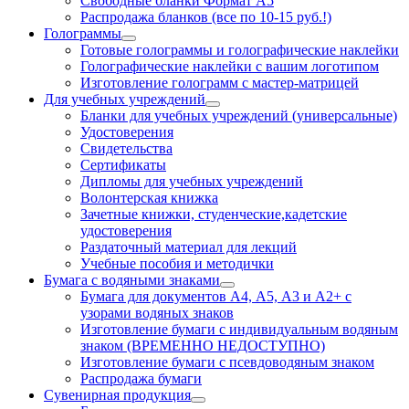
Свободные бланки Формат А5
Распродажа бланков (все по 10-15 руб.!)
Голограммы
Готовые голограммы и голографические наклейки
Голографические наклейки с вашим логотипом
Изготовление голограмм с мастер-матрицей
Для учебных учреждений
Бланки для учебных учреждений (универсальные)
Удостоверения
Свидетельства
Сертификаты
Дипломы для учебных учреждений
Волонтерская книжка
Зачетные книжки, студенческие,кадетские
удостоверения
Раздаточный материал для лекций
Учебные пособия и методички
Бумага с водяными знаками
Бумага для документов А4, А5, А3 и А2+ с
узорами водяных знаков
Изготовление бумаги с индивидуальным водяным
знаком (ВРЕМЕННО НЕДОСТУПНО)
Изготовление бумаги с псевдоводяным знаком
Распродажа бумаги
Сувенирная продукция