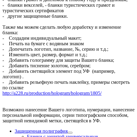
- бланки векселей, - бланки туристических грамот и
туристических сертификатов
- другие защищенные бланки.
Также мы можем сделать любую доработку и изменение
бланка:
- Создадим индивидуальный макет;
- Печать на бумаге с водяным знаком
- Допечатать логотип, название, №, серию и т.д.;
- Изменить цвет, размер, формат и т.д.;
- Добавить голограмму для защиты Вашего бланка;
- Добавить тиснение золотом, серебром;
- Добавить светящийся элемент под УФ (например,
логотип) .
- Добавить рельефную печать наклейку, примеры смотреть
по ссылке
http://a228.ru/production/hologram/hologram/1805/
Возможно нанесение Вашего логотипа, нумерации, нанесение
персональной информации, серии типографским способом,
защитной невидимой метки, светящейся в УФ.
Защищенная полиграфия
Бланки с защитой универсальные