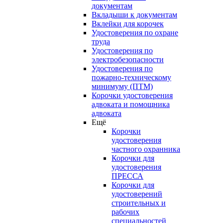
документам
Вкладыши к документам
Вклейки для корочек
Удостоверения по охране
труда
Удостоверения по
электробезопасности
Удостоверения по
пожарно-техническому
минимуму (ПТМ)
Корочки удостоверения
адвоката и помощника
адвоката
Ещё
Корочки
удостоверения
частного охранника
Корочки для
удостоверения
ПРЕССА
Корочки для
удостоверений
строительных и
рабочих
специальностей