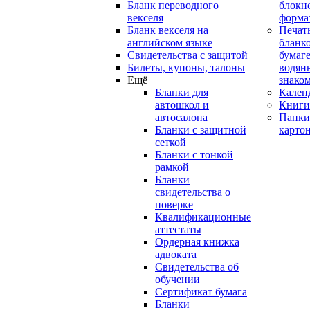
Бланк переводного
блокн
векселя
форма
Бланк векселя на
Печат
английском языке
бланко
Свидетельства с защитой
бумаге
Билеты, купоны, талоны
водян
Ещё
знако
Бланки для
Кален
автошкол и
Книги
автосалона
Папки
Бланки с защитной
карто
сеткой
Бланки с тонкой
рамкой
Бланки
свидетельства о
поверке
Квалификационные
аттестаты
Ордерная книжка
адвоката
Свидетельства об
обучении
Сертификат бумага
Бланки