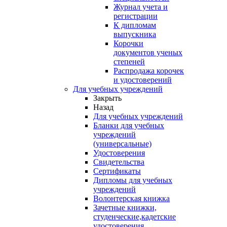
Журнал учета и
регистрации
К дипломам
выпускника
Корочки
документов ученых
степеней
Распродажа корочек
и удостоверений
Для учебных учреждений
Закрыть
Назад
Для учебных учреждений
Бланки для учебных
учреждений
(универсальные)
Удостоверения
Свидетельства
Сертификаты
Дипломы для учебных
учреждений
Волонтерская книжка
Зачетные книжки,
студенческие,кадетские
удостоверения