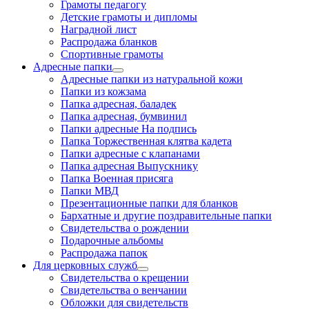
Грамоты педагогу
Детские грамоты и дипломы
Наградной лист
Распродажа бланков
Спортивные грамоты
Адресные папки
Адресные папки из натуральной кожи
Папки из кожзама
Папка адресная, баладек
Папка адресная, бумвинил
Папки адресные На подпись
Папка Торжественная клятва кадета
Папки адресные с клапанами
Папка адресная Выпускнику
Папка Военная присяга
Папки МВД
Презентационные папки для бланков
Бархатные и другие поздравительные папки
Свидетельства о рождении
Подарочные альбомы
Распродажа папок
Для церковных служб
Свидетельства о крещении
Свидетельства о венчании
Обложки для свидетельств