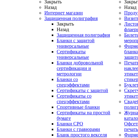
Закрыть
Закры
Назад
Назад
Интернет магазин
Проду
Защищенная полиграфия
Визит
Закрыть
Листо
Назад
флаер
Защищенная полиграфия
Билет
Бланки с защитой
мероп
универсальные
Фирм
Сертификаты
бланки
универсальные
защит
Бланки добровольной
Печат
сертификации и
наклее
метрологии
этикет
Бланки со
стике
спецэффектами
Букле
Сертификаты с защитой
Скрет
Сертификаты со
этике
спецэффектами
Сваде
Спортивные бланки
полиг
Cертификаты на простой
Журна
бумаге
катал
Бланки СРО
Офсет
Бланки с гравюрами
печать
Бланк простого векселя
Фирм