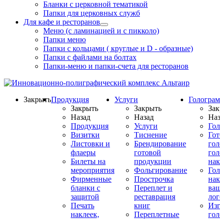
Бланки с церковной тематикой
Папки для церковных служб
Для кафе и ресторанов
Меню (с ламинацией и с пикколо)
Папки меню
Папки с кольцами ( круглые и D - образные)
Папки с файлами на болтах
Папки-меню и папки-счета для ресторанов
Закрыть
Продукция
Услуги
Гологра
Закрыть
Закрыть
Зак
Назад
Назад
Наз
Продукция
Услуги
Го
Визитки
Тиснение
Го
Листовки и
Брендирование
го
флаеры
готовой
гол
Билеты на
продукции
на
мероприятия
Фольгирование
Гол
Фирменные
Прострочка
нак
бланки с
Переплет и
ва
защитой
реставрация
ло
Печать
книг
Изг
наклеек,
Переплетные
гол