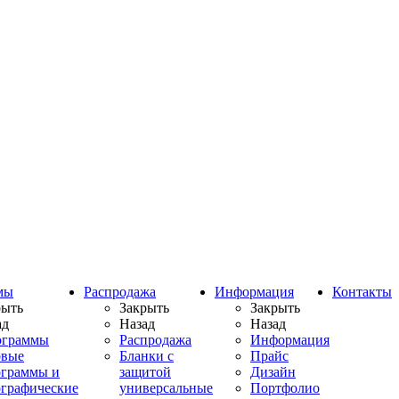
мы
Распродажа
Информация
Контакты
рыть
Закрыть
Закрыть
ад
Назад
Назад
ограммы
Распродажа
Информация
овые
Бланки с
Прайс
ограммы и
защитой
Дизайн
ографические
универсальные
Портфолио