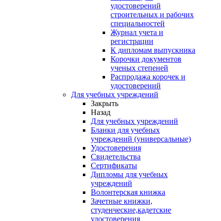
удостоверений
строительных и рабочих
специальностей
Журнал учета и
регистрации
К дипломам выпускника
Корочки документов
ученых степеней
Распродажа корочек и
удостоверений
Для учебных учреждений
Закрыть
Назад
Для учебных учреждений
Бланки для учебных
учреждений (универсальные)
Удостоверения
Свидетельства
Сертификаты
Дипломы для учебных
учреждений
Волонтерская книжка
Зачетные книжки,
студенческие,кадетские
удостоверения