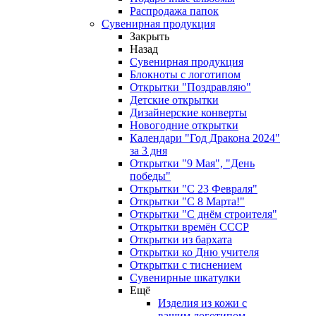
Распродажа папок
Сувенирная продукция
Закрыть
Назад
Сувенирная продукция
Блокноты с логотипом
Открытки "Поздравляю"
Детские открытки
Дизайнерские конверты
Новогодние открытки
Календари "Год Дракона 2024"
за 3 дня
Открытки "9 Мая", "День
победы"
Открытки "С 23 Февраля"
Открытки "С 8 Марта!"
Открытки "С днём строителя"
Открытки времён СССР
Открытки из бархата
Открытки ко Дню учителя
Открытки с тиснением
Сувенирные шкатулки
Ещё
Изделия из кожи с
вашим логотипом