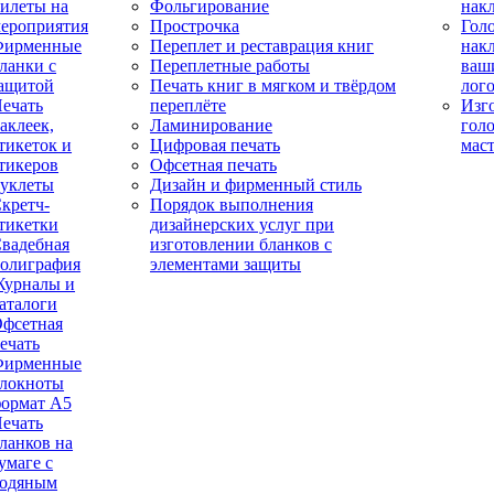
илеты на
Фольгирование
нак
ероприятия
Прострочка
Гол
Фирменные
Переплет и реставрация книг
нак
ланки с
Переплетные работы
ваш
ащитой
Печать книг в мягком и твёрдом
лог
ечать
переплёте
Изг
аклеек,
Ламинирование
гол
тикеток и
Цифровая печать
мас
тикеров
Офсетная печать
уклеты
Дизайн и фирменный стиль
кретч-
Порядок выполнения
тикетки
дизайнерских услуг при
вадебная
изготовлении бланков с
олиграфия
элементами защиты
урналы и
аталоги
фсетная
ечать
Фирменные
локноты
ормат А5
ечать
ланков на
умаге с
одяным