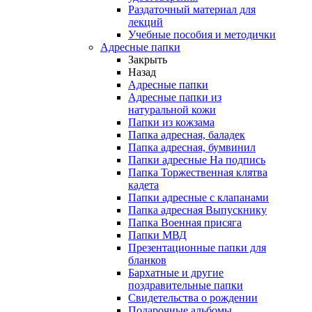
Раздаточный материал для
лекций
Учебные пособия и методички
Адресные папки
Закрыть
Назад
Адресные папки
Адресные папки из
натуральной кожи
Папки из кожзама
Папка адресная, баладек
Папка адресная, бумвинил
Папки адресные На подпись
Папка Торжественная клятва
кадета
Папки адресные с клапанами
Папка адресная Выпускнику
Папка Военная присяга
Папки МВД
Презентационные папки для
бланков
Бархатные и другие
поздравительные папки
Свидетельства о рождении
Подарочные альбомы