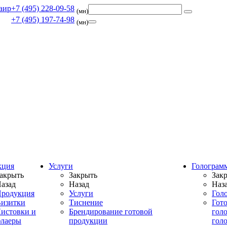
+7 (495) 228-09-58
(мн)
+7 (495) 197-74-98
(мн)
кция
Услуги
Голограм
акрыть
Закрыть
Зак
азад
Назад
Наз
родукция
Услуги
Гол
изитки
Тиснение
Гот
истовки и
Брендирование готовой
гол
лаеры
продукции
гол