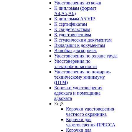
Удостоверения из кожи
К дипломам (формат
А4,А5,А6)
К дипломам А5 VIP
К сертификатам
К свидетельствам
К удостоверениям
К студенческим документам
Вкладыши к документам
Вклейки для корочек
Удостоверения по охране труда
Удостоверения по
электробезопасности
Удостоверения по пожарно-
техническому минимуму
(ПТМ)
Корочки удостоверения
адвоката и помощника
адвоката
Ещё
Корочки удостоверения
частного охранника
Корочки для
удостоверения ПРЕССА
Корочки для