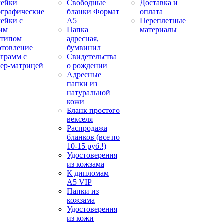
лейки
Свободные
Доставка и
ографические
бланки Формат
оплата
лейки с
А5
Переплетные
им
Папка
материалы
отипом
адресная,
отовление
бумвинил
ограмм с
Свидетельства
тер-матрицей
о рождении
Адресные
папки из
натуральной
кожи
Бланк простого
векселя
Распродажа
бланков (все по
10-15 руб.!)
Удостоверения
из кожзама
К дипломам
А5 VIP
Папки из
кожзама
Удостоверения
из кожи