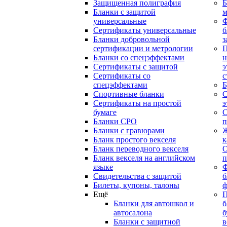
Защищенная полиграфия
Б
Бланки с защитой
м
универсальные
Сертификаты универсальные
б
Бланки добровольной
з
сертификации и метрологии
П
Бланки со спецэффектами
н
Сертификаты с защитой
э
Сертификаты со
с
спецэффектами
Б
Спортивные бланки
С
Cертификаты на простой
э
бумаге
С
Бланки СРО
п
Бланки с гравюрами
Ж
Бланк простого векселя
к
Бланк переводного векселя
О
Бланк векселя на английском
п
языке
Свидетельства с защитой
б
Билеты, купоны, талоны
ф
Ещё
П
Бланки для автошкол и
б
автосалона
б
Бланки с защитной
в