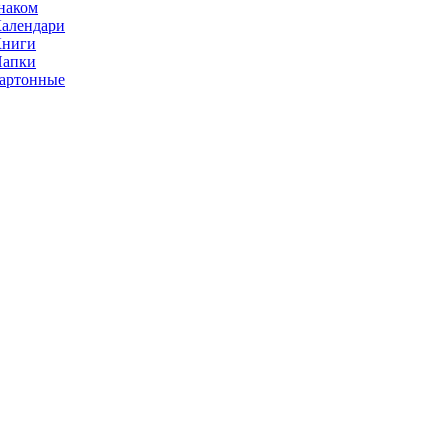
наком
алендари
Книги
Папки
артонные