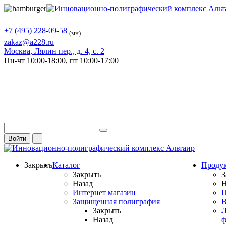
+7 (495) 228-09-58
(мн)
zakaz@a228.ru
Москва
, Лялин пер., д. 4, с. 2
Пн-чт
10:00-18:00,
пт
10:00-17:00
Войти
Закрыть
Каталог
Проду
Закрыть
З
Назад
Н
Интернет магазин
П
Защищенная полиграфия
В
Закрыть
Л
Назад
ф