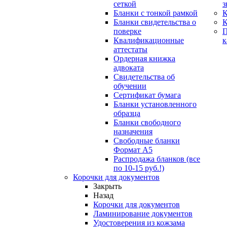
сеткой
з
Бланки с тонкой рамкой
К
Бланки свидетельства о
поверке
Квалификационные
к
аттестаты
Ордерная книжка
адвоката
Свидетельства об
обучении
Сертификат бумага
Бланки установленного
образца
Бланки свободного
назначения
Свободные бланки
Формат А5
Распродажа бланков (все
по 10-15 руб.!)
Корочки для документов
Закрыть
Назад
Корочки для документов
Ламинирование документов
Удостоверения из кожзама