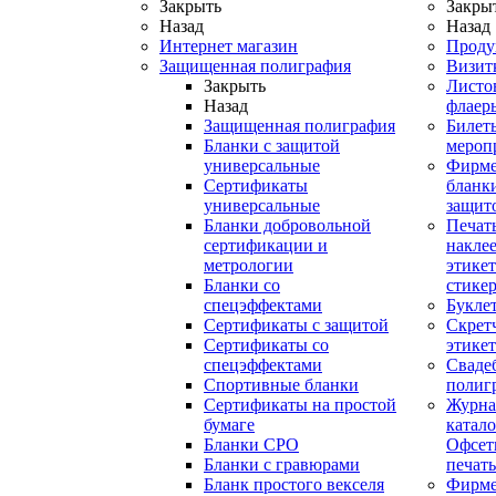
Закрыть
Закры
Назад
Назад
Интернет магазин
Проду
Защищенная полиграфия
Визит
Закрыть
Листо
Назад
флаер
Защищенная полиграфия
Билет
Бланки с защитой
мероп
универсальные
Фирм
Сертификаты
бланки
универсальные
защит
Бланки добровольной
Печат
сертификации и
наклее
метрологии
этикет
Бланки со
стике
спецэффектами
Букле
Сертификаты с защитой
Скрет
Сертификаты со
этике
спецэффектами
Сваде
Спортивные бланки
полиг
Cертификаты на простой
Журна
бумаге
катал
Бланки СРО
Офсет
Бланки с гравюрами
печать
Бланк простого векселя
Фирм