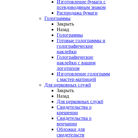
Изготовление бумаги с
псевдоводяным знаком
Распродажа бумаги
Голограммы
Закрыть
Назад
Голограммы
Готовые голограммы и
голографические
наклейки
Голографические
наклейки с вашим
логотипом
Изготовление голограмм
с мастер-матрицей
Для церковных служб
Закрыть
Назад
Для церковных служб
Свидетельства о
крещении
Свидетельства о
венчании
Обложки для
свидетельств