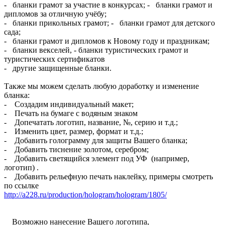
- бланки грамот за участие в конкурсах; - бланки грамот и
дипломов за отличную учёбу;
- бланки прикольных грамот; - бланки грамот для детского
сада;
- бланки грамот и дипломов к Новому году и праздникам;
- бланки векселей, - бланки туристических грамот и
туристических сертификатов
- другие защищенные бланки.
Также мы можем сделать любую доработку и изменение
бланка:
- Создадим индивидуальный макет;
- Печать на бумаге с водяным знаком
- Допечатать логотип, название, №, серию и т.д.;
- Изменить цвет, размер, формат и т.д.;
- Добавить голограмму для защиты Вашего бланка;
- Добавить тиснение золотом, серебром;
- Добавить светящийся элемент под УФ (например,
логотип) .
- Добавить рельефную печать наклейку, примеры смотреть
по ссылке
http://a228.ru/production/hologram/hologram/1805/
Возможно нанесение Вашего логотипа,