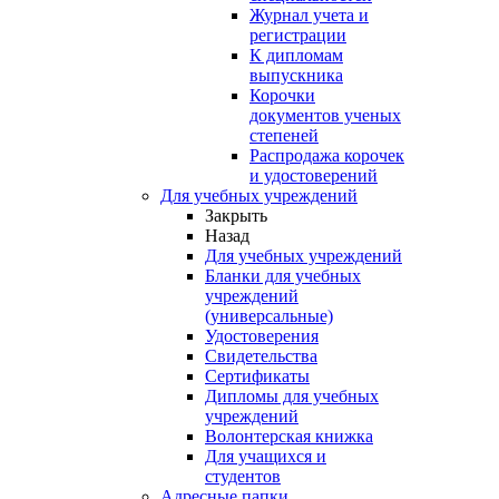
Журнал учета и
регистрации
К дипломам
выпускника
Корочки
документов ученых
степеней
Распродажа корочек
и удостоверений
Для учебных учреждений
Закрыть
Назад
Для учебных учреждений
Бланки для учебных
учреждений
(универсальные)
Удостоверения
Свидетельства
Сертификаты
Дипломы для учебных
учреждений
Волонтерская книжка
Для учащихся и
студентов
Адресные папки