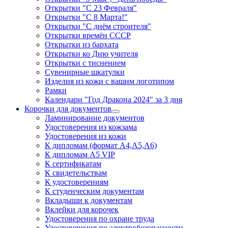
Открытки "С 23 Февраля"
Открытки "С 8 Марта!"
Открытки "С днём строителя"
Открытки времён СССР
Открытки из бархата
Открытки ко Дню учителя
Открытки с тиснением
Сувенирные шкатулки
Изделия из кожи с вашим логотипом
Рамки
Календари "Год Дракона 2024" за 3 дня
Корочки для документов
Ламинирование документов
Удостоверения из кожзама
Удостоверения из кожи
К дипломам (формат А4,А5,А6)
К дипломам А5 VIP
К сертификатам
К свидетельствам
К удостоверениям
К студенческим документам
Вкладыши к документам
Вклейки для корочек
Удостоверения по охране труда
Удостоверения по электробезопасности