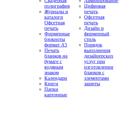
Свадебная
Ламинирование
полиграфия
Цифровая
Журналы и
печать
каталоги
Офсетная
Офсетная
печать
печать
Дизайн и
Фирменные
фирменный
блокноты
стиль
формат А5
Порядок
Печать
выполнения
бланков на
дизайнерских
бумаге с
услуг при
водяным
изготовлении
знаком
бланков с
Календари
элементами
Книги
защиты
Папки
картонные