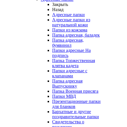
Закрыть
Назад
Адресные папки
Адресные папки из
натуральной кожи
Папки из кожзама
Папка адресная, баладек
Папка адресная,
бумвинил
Папки адресные На
подпись
Папка Торжественная
клятва кадета
Папки адресные с
клапанами
Папка адресная
Выпускнику
Папка Военная присяга
Папки МВД
Презентационные папки
для бланков
Бархатные и другие
поздравительные папки
Свидетельства о
рождении