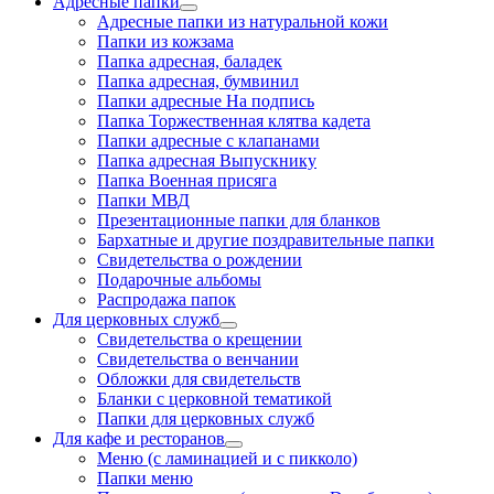
Адресные папки
Адресные папки из натуральной кожи
Папки из кожзама
Папка адресная, баладек
Папка адресная, бумвинил
Папки адресные На подпись
Папка Торжественная клятва кадета
Папки адресные с клапанами
Папка адресная Выпускнику
Папка Военная присяга
Папки МВД
Презентационные папки для бланков
Бархатные и другие поздравительные папки
Свидетельства о рождении
Подарочные альбомы
Распродажа папок
Для церковных служб
Свидетельства о крещении
Свидетельства о венчании
Обложки для свидетельств
Бланки с церковной тематикой
Папки для церковных служб
Для кафе и ресторанов
Меню (с ламинацией и с пикколо)
Папки меню