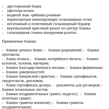
- двусторонний бланк
- офсетная печать
- водяной знак «рябинка розовая»
- нераппортные некопирующие гильоширные сетки
- негативный и позитивный гильоширный бордюр
- вертикальный ирисовый раскат по центру бланка
- гильоширная сложно копируемая розетка
Применение бланка:
- бланки ценных бумаг; - бланки разрешений; - бланки
протокола;
- бланк полиса; - бланки лотерейного билета; - бланки
купонов, талонов, ваучеров;
- бланки благодарственного письма; - бланки фирменные;
- бланки доверенностей;
- бланки банковской гарантии; - бланки сертификатов,
свидетельств, дипломов;
- бланк сертификата дилера; - документы для договоров; -
бланки похвальных листов;
- бланки поздравительных грамот, педагогу; - бланки
почетных грамот;
- бланки грамоты военному; - бланки грамоты
поздравительные;