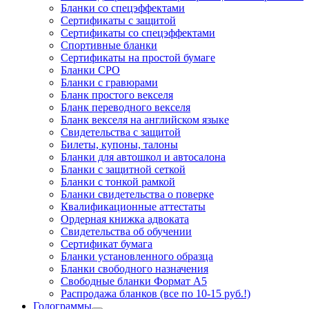
Бланки со спецэффектами
Сертификаты с защитой
Сертификаты со спецэффектами
Спортивные бланки
Cертификаты на простой бумаге
Бланки СРО
Бланки с гравюрами
Бланк простого векселя
Бланк переводного векселя
Бланк векселя на английском языке
Свидетельства с защитой
Билеты, купоны, талоны
Бланки для автошкол и автосалона
Бланки с защитной сеткой
Бланки с тонкой рамкой
Бланки свидетельства о поверке
Квалификационные аттестаты
Ордерная книжка адвоката
Свидетельства об обучении
Сертификат бумага
Бланки установленного образца
Бланки свободного назначения
Свободные бланки Формат А5
Распродажа бланков (все по 10-15 руб.!)
Голограммы