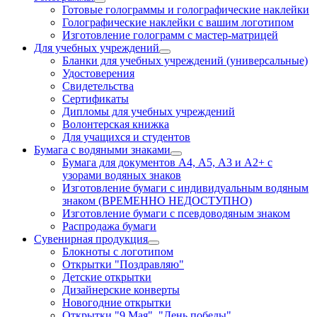
Готовые голограммы и голографические наклейки
Голографические наклейки с вашим логотипом
Изготовление голограмм с мастер-матрицей
Для учебных учреждений
Бланки для учебных учреждений (универсальные)
Удостоверения
Свидетельства
Сертификаты
Дипломы для учебных учреждений
Волонтерская книжка
Для учащихся и студентов
Бумага с водяными знаками
Бумага для документов А4, А5, А3 и А2+ с
узорами водяных знаков
Изготовление бумаги с индивидуальным водяным
знаком (ВРЕМЕННО НЕДОСТУПНО)
Изготовление бумаги с псевдоводяным знаком
Распродажа бумаги
Сувенирная продукция
Блокноты с логотипом
Открытки "Поздравляю"
Детские открытки
Дизайнерские конверты
Новогодние открытки
Открытки "9 Мая", "День победы"