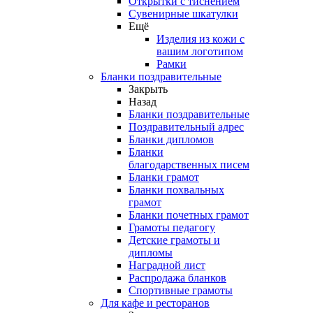
Открытки с тиснением
Сувенирные шкатулки
Ещё
Изделия из кожи с
вашим логотипом
Рамки
Бланки поздравительные
Закрыть
Назад
Бланки поздравительные
Поздравительный адрес
Бланки дипломов
Бланки
благодарственных писем
Бланки грамот
Бланки похвальных
грамот
Бланки почетных грамот
Грамоты педагогу
Детские грамоты и
дипломы
Наградной лист
Распродажа бланков
Спортивные грамоты
Для кафе и ресторанов