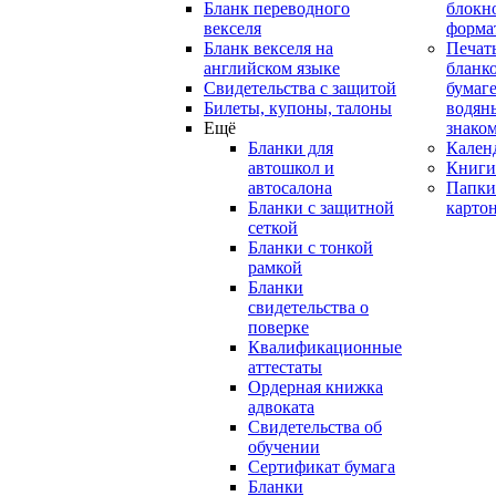
Бланк переводного
блокн
векселя
форма
Бланк векселя на
Печат
английском языке
бланко
Свидетельства с защитой
бумаге
Билеты, купоны, талоны
водян
Ещё
знако
Бланки для
Кален
автошкол и
Книги
автосалона
Папки
Бланки с защитной
карто
сеткой
Бланки с тонкой
рамкой
Бланки
свидетельства о
поверке
Квалификационные
аттестаты
Ордерная книжка
адвоката
Свидетельства об
обучении
Сертификат бумага
Бланки