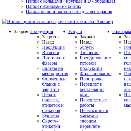
Папки с кольцами ( круглые и D - образные)
Папки с файлами на болтах
Папки-меню и папки-счета для ресторанов
Закрыть
Продукция
Услуги
Гологра
Закрыть
Закрыть
Зак
Назад
Назад
Наз
Продукция
Услуги
Го
Визитки
Тиснение
Го
Листовки и
Брендирование
го
флаеры
готовой
гол
Билеты на
продукции
на
мероприятия
Фольгирование
Гол
Фирменные
Прострочка
нак
бланки с
Переплет и
ва
защитой
реставрация
ло
Печать
книг
Изг
наклеек,
Переплетные
гол
этикеток и
работы
мас
стикеров
Печать книг в
Буклеты
мягком и
Скретч-
твёрдом
этикетки
переплёте