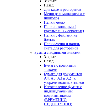
Закрыть
Назад
Для кафе и ресторанов
Меню (с ламинацией и с
пикколо)
Папки меню
Папки с кольцами (
круглые и D - образные)
Папки с файлами на
болтах
Папки-меню и папки-
счета для ресторанов
Бумага с водяными знаками
Закрыть
Назад
Бумага с водяными
знаками
Бумага для документов
А4, А5, А3 и А2+ с
узорами водяных знаков
Изготовление бумаги с
индивидуальным
водяным знаком
(ВРЕМЕННО
НЕДОСТУПНО)