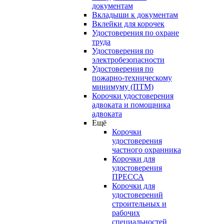
документам
Вкладыши к документам
Вклейки для корочек
Удостоверения по охране
труда
Удостоверения по
электробезопасности
Удостоверения по
пожарно-техническому
минимуму (ПТМ)
Корочки удостоверения
адвоката и помощника
адвоката
Ещё
Корочки
удостоверения
частного охранника
Корочки для
удостоверения
ПРЕССА
Корочки для
удостоверений
строительных и
рабочих
специальностей