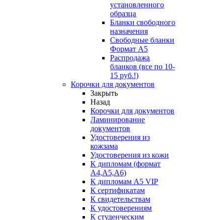
установленного
образца
Бланки свободного
назначения
Свободные бланки
Формат А5
Распродажа
бланков (все по 10-
15 руб.!)
Корочки для документов
Закрыть
Назад
Корочки для документов
Ламинирование
документов
Удостоверения из
кожзама
Удостоверения из кожи
К дипломам (формат
А4,А5,А6)
К дипломам А5 VIP
К сертификатам
К свидетельствам
К удостоверениям
К студенческим