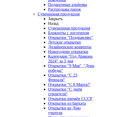
Подарочные альбомы
Распродажа папок
Сувенирная продукция
Закрыть
Назад
Сувенирная продукция
Блокноты с логотипом
Открытки "Поздравляю"
Детские открытки
Дизайнерские конверты
Новогодние открытки
Календари "Год Дракона
2024" за 3 дня
Открытки "9 Мая", "День
победы"
Открытки "С 23
Февраля"
Открытки "С 8 Марта!"
Открытки "С днём
строителя"
Открытки времён СССР
Открытки из бархата
Открытки ко Дню
учителя