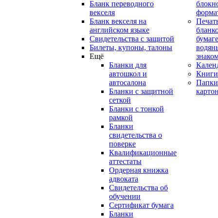
Бланк переводного
блокн
векселя
форма
Бланк векселя на
Печат
английском языке
бланко
Свидетельства с защитой
бумаге
Билеты, купоны, талоны
водян
Ещё
знако
Бланки для
Кален
автошкол и
Книги
автосалона
Папки
Бланки с защитной
карто
сеткой
Бланки с тонкой
рамкой
Бланки
свидетельства о
поверке
Квалификационные
аттестаты
Ордерная книжка
адвоката
Свидетельства об
обучении
Сертификат бумага
Бланки