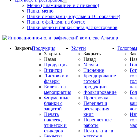
Меню (с ламинацией и с пикколо)
Папки меню
Папки с кольцами ( круглые и D - образные)
Папки с файлами на болтах
Папки-меню и папки-счета для ресторанов
Закрыть
Продукция
Услуги
Гологра
Закрыть
Закрыть
Зак
Назад
Назад
Наз
Продукция
Услуги
Го
Визитки
Тиснение
Го
Листовки и
Брендирование
го
флаеры
готовой
гол
Билеты на
продукции
на
мероприятия
Фольгирование
Гол
Фирменные
Прострочка
нак
бланки с
Переплет и
ва
защитой
реставрация
ло
Печать
книг
Изг
наклеек,
Переплетные
гол
этикеток и
работы
мас
стикеров
Печать книг в
Буклеты
мягком и