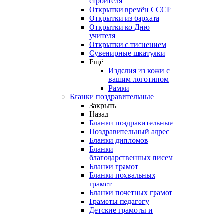
строителя"
Открытки времён СССР
Открытки из бархата
Открытки ко Дню
учителя
Открытки с тиснением
Сувенирные шкатулки
Ещё
Изделия из кожи с
вашим логотипом
Рамки
Бланки поздравительные
Закрыть
Назад
Бланки поздравительные
Поздравительный адрес
Бланки дипломов
Бланки
благодарственных писем
Бланки грамот
Бланки похвальных
грамот
Бланки почетных грамот
Грамоты педагогу
Детские грамоты и