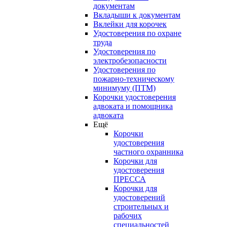
документам
Вкладыши к документам
Вклейки для корочек
Удостоверения по охране
труда
Удостоверения по
электробезопасности
Удостоверения по
пожарно-техническому
минимуму (ПТМ)
Корочки удостоверения
адвоката и помощника
адвоката
Ещё
Корочки
удостоверения
частного охранника
Корочки для
удостоверения
ПРЕССА
Корочки для
удостоверений
строительных и
рабочих
специальностей