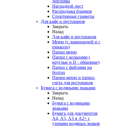
дипломы
Наградной лист
Распродажа бланков
Спортивные грамоты
Для кафе и ресторанов
Закрыть
Назад
Для кафе и ресторанов
Меню (с ламинацией и с
пикколо)
Папки меню
Папки с кольцами (
круглые и D - образные)
Папки с файлами на
болтах
Папки-меню и папки-
счета для ресторанов
Бумага с водяными знаками
Закрыть
Назад
Бумага с водяными
знаками
Бумага для документов
А4, А5, А3 и А2+ с
узорами водяных знаков