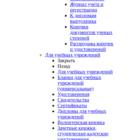
Журнал учета и
регистрации
К дипломам
выпускника
Корочки
документов ученых
степеней
Распродажа корочек
и удостоверений
Для учебных учреждений
Закрыть
Назад
Для учебных учреждений
Бланки для учебных
учреждений
(универсальные)
Удостоверения
Свидетельства
Сертификаты
Дипломы для учебных
учреждений
Волонтерская книжка
Зачетные книжки,
студенческие,кадетские
удостоверения