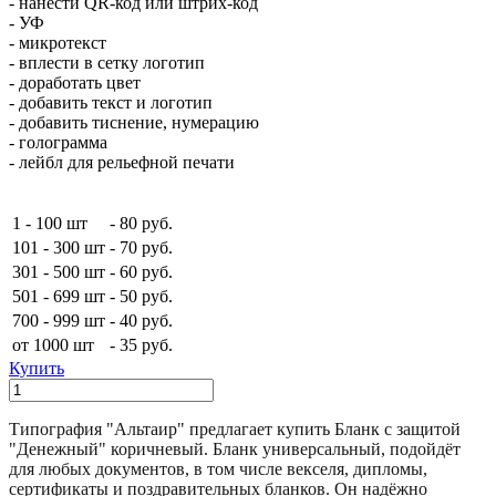
- нанести QR-код или штрих-код
- УФ
- микротекст
- вплести в сетку логотип
- доработать цвет
- добавить текст и логотип
- добавить тиснение, нумерацию
- голограмма
- лейбл для рельефной печати
1 - 100 шт
-
80 руб.
101 - 300 шт
-
70 руб.
301 - 500 шт
-
60 руб.
501 - 699 шт
-
50 руб.
700 - 999 шт
-
40 руб.
от 1000 шт
-
35 руб.
Купить
Типография "Альтаир" предлагает купить Бланк с защитой
"Денежный" коричневый. Бланк универсальный, подойдёт
для любых документов, в том числе векселя, дипломы,
сертификаты и поздравительных бланков. Он надёжно