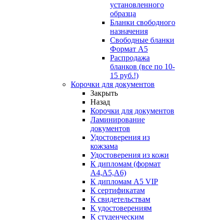
установленного
образца
Бланки свободного
назначения
Свободные бланки
Формат А5
Распродажа
бланков (все по 10-
15 руб.!)
Корочки для документов
Закрыть
Назад
Корочки для документов
Ламинирование
документов
Удостоверения из
кожзама
Удостоверения из кожи
К дипломам (формат
А4,А5,А6)
К дипломам А5 VIP
К сертификатам
К свидетельствам
К удостоверениям
К студенческим