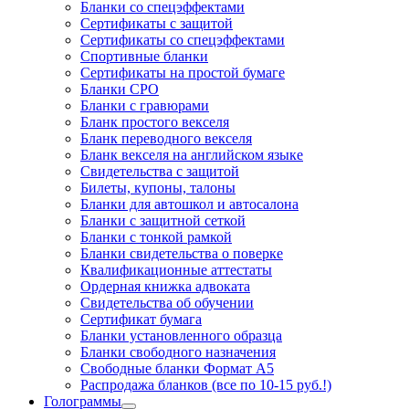
Бланки со спецэффектами
Сертификаты с защитой
Сертификаты со спецэффектами
Спортивные бланки
Cертификаты на простой бумаге
Бланки СРО
Бланки с гравюрами
Бланк простого векселя
Бланк переводного векселя
Бланк векселя на английском языке
Свидетельства с защитой
Билеты, купоны, талоны
Бланки для автошкол и автосалона
Бланки с защитной сеткой
Бланки с тонкой рамкой
Бланки свидетельства о поверке
Квалификационные аттестаты
Ордерная книжка адвоката
Свидетельства об обучении
Сертификат бумага
Бланки установленного образца
Бланки свободного назначения
Свободные бланки Формат А5
Распродажа бланков (все по 10-15 руб.!)
Голограммы