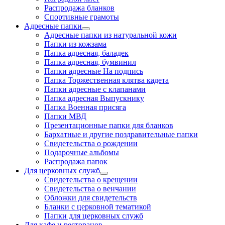
Распродажа бланков
Спортивные грамоты
Адресные папки
Адресные папки из натуральной кожи
Папки из кожзама
Папка адресная, баладек
Папка адресная, бумвинил
Папки адресные На подпись
Папка Торжественная клятва кадета
Папки адресные с клапанами
Папка адресная Выпускнику
Папка Военная присяга
Папки МВД
Презентационные папки для бланков
Бархатные и другие поздравительные папки
Свидетельства о рождении
Подарочные альбомы
Распродажа папок
Для церковных служб
Свидетельства о крещении
Свидетельства о венчании
Обложки для свидетельств
Бланки с церковной тематикой
Папки для церковных служб
Для кафе и ресторанов