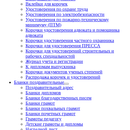
Вклейки для корочек
Удостоверения по охране труда
Удостоверения по электробезопасности
Удостоверения по пожарно-техническому
минимуму (ПТМ)
Корочки удостоверения адвоката и помощника
адвоката
Корочки удостоверения частного охранника
Корочки для удостоверения ПРЕССА
Корочки для удостоверений строительных и
рабочих специальностей
Журнал учета и регистрации
К дипломам выпускника
Корочки документов ученых степеней
Распродажа корочек и удостоверений
Бланки поздравительные
Поздравительный адрес
Бланки дипломов
Бланки благодарственных писем
Бланки грамот
Бланки похвальных грамот
Бланки почетных грамот
Грамоты педагогу
Детские грамоты и дипломы
Наградной лист