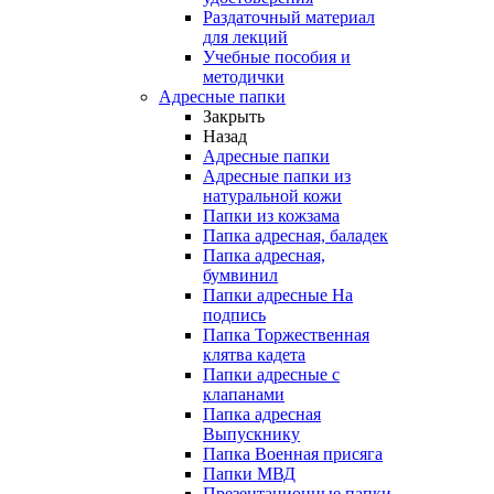
Раздаточный материал
для лекций
Учебные пособия и
методички
Адресные папки
Закрыть
Назад
Адресные папки
Адресные папки из
натуральной кожи
Папки из кожзама
Папка адресная, баладек
Папка адресная,
бумвинил
Папки адресные На
подпись
Папка Торжественная
клятва кадета
Папки адресные с
клапанами
Папка адресная
Выпускнику
Папка Военная присяга
Папки МВД
Презентационные папки