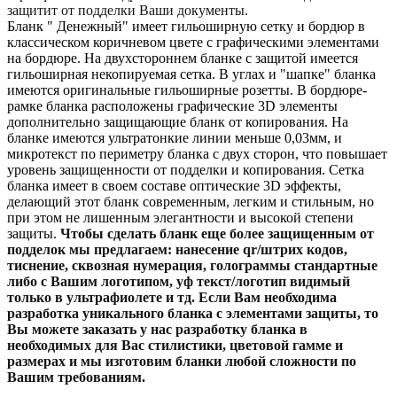
защитит от подделки Ваши документы.
Бланк " Денежный" имеет гильоширную сетку и бордюр в
классическом коричневом цвете с графическими элементами
на бордюре. На двухстороннем бланке с защитой имеется
гильоширная некопируемая сетка. В углах и "шапке" бланка
имеются оригинальные гильоширные розетты. В бордюре-
рамке бланка расположены графические 3D элементы
дополнительно защищающие бланк от копирования. На
бланке имеются ультратонкие линии меньше 0,03мм, и
микротекст по периметру бланка с двух сторон, что повышает
уровень защищенности от подделки и копирования. Сетка
бланка имеет в своем составе оптические 3D эффекты,
делающий этот бланк современным, легким и стильным, но
при этом не лишенным элегантности и высокой степени
защиты.
Чтобы сделать бланк еще более защищенным от
подделок мы предлагаем: нанесение qr/штрих кодов,
тиснение, сквозная нумерация, голограммы стандартные
либо с Вашим логотипом, уф текст/логотип видимый
только в ультрафиолете и тд. Если Вам необходима
разработка уникального бланка с элементами защиты, то
Вы можете заказать у нас разработку бланка в
необходимых для Вас стилистики, цветовой гамме и
размерах и мы изготовим бланки любой сложности по
Вашим требованиям.