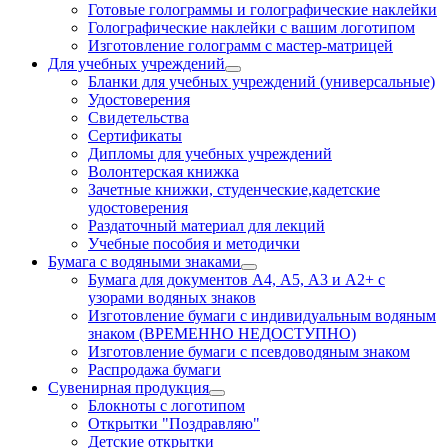
Готовые голограммы и голографические наклейки
Голографические наклейки с вашим логотипом
Изготовление голограмм с мастер-матрицей
Для учебных учреждений
Бланки для учебных учреждений (универсальные)
Удостоверения
Свидетельства
Сертификаты
Дипломы для учебных учреждений
Волонтерская книжка
Зачетные книжки, студенческие,кадетские
удостоверения
Раздаточный материал для лекций
Учебные пособия и методички
Бумага с водяными знаками
Бумага для документов А4, А5, А3 и А2+ с
узорами водяных знаков
Изготовление бумаги с индивидуальным водяным
знаком (ВРЕМЕННО НЕДОСТУПНО)
Изготовление бумаги с псевдоводяным знаком
Распродажа бумаги
Сувенирная продукция
Блокноты с логотипом
Открытки "Поздравляю"
Детские открытки