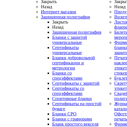
Закрыть
Закры
Назад
Назад
Интернет магазин
Проду
Защищенная полиграфия
Визит
Закрыть
Листо
Назад
флаер
Защищенная полиграфия
Билет
Бланки с защитой
мероп
универсальные
Фирм
Сертификаты
бланки
универсальные
защит
Бланки добровольной
Печат
сертификации и
наклее
метрологии
этикет
Бланки со
стике
спецэффектами
Букле
Сертификаты с защитой
Скрет
Сертификаты со
этике
спецэффектами
Сваде
Спортивные бланки
полиг
Cертификаты на простой
Журна
бумаге
катал
Бланки СРО
Офсет
Бланки с гравюрами
печать
Бланк простого векселя
Фирм