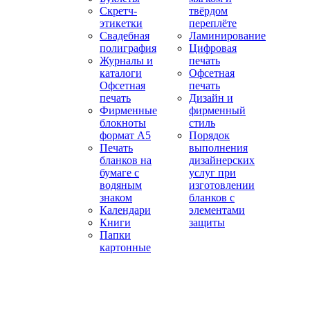
Скретч-
твёрдом
этикетки
переплёте
Свадебная
Ламинирование
полиграфия
Цифровая
Журналы и
печать
каталоги
Офсетная
Офсетная
печать
печать
Дизайн и
Фирменные
фирменный
блокноты
стиль
формат А5
Порядок
Печать
выполнения
бланков на
дизайнерских
бумаге с
услуг при
водяным
изготовлении
знаком
бланков с
Календари
элементами
Книги
защиты
Папки
картонные