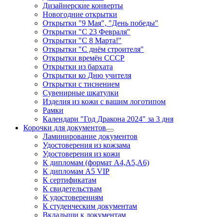
Дизайнерские конверты
Новогодние открытки
Открытки "9 Мая", "День победы"
Открытки "С 23 Февраля"
Открытки "С 8 Марта!"
Открытки "С днём строителя"
Открытки времён СССР
Открытки из бархата
Открытки ко Дню учителя
Открытки с тиснением
Сувенирные шкатулки
Изделия из кожи с вашим логотипом
Рамки
Календари "Год Дракона 2024" за 3 дня
Корочки для документов
Ламинирование документов
Удостоверения из кожзама
Удостоверения из кожи
К дипломам (формат А4,А5,А6)
К дипломам А5 VIP
К сертификатам
К свидетельствам
К удостоверениям
К студенческим документам
Вкладыши к документам