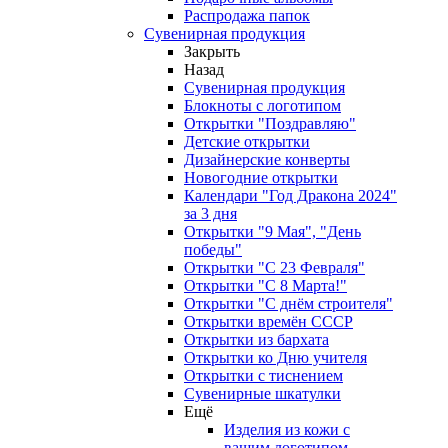
Распродажа папок
Сувенирная продукция
Закрыть
Назад
Сувенирная продукция
Блокноты с логотипом
Открытки "Поздравляю"
Детские открытки
Дизайнерские конверты
Новогодние открытки
Календари "Год Дракона 2024"
за 3 дня
Открытки "9 Мая", "День
победы"
Открытки "С 23 Февраля"
Открытки "С 8 Марта!"
Открытки "С днём строителя"
Открытки времён СССР
Открытки из бархата
Открытки ко Дню учителя
Открытки с тиснением
Сувенирные шкатулки
Ещё
Изделия из кожи с
вашим логотипом