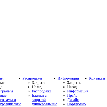
мы
Распродажа
Информация
Контакты
рыть
Закрыть
Закрыть
ад
Назад
Назад
ограммы
Распродажа
Информация
овые
Бланки с
Прайс
ограммы и
защитой
Дизайн
ографические
универсальные
Портфолио