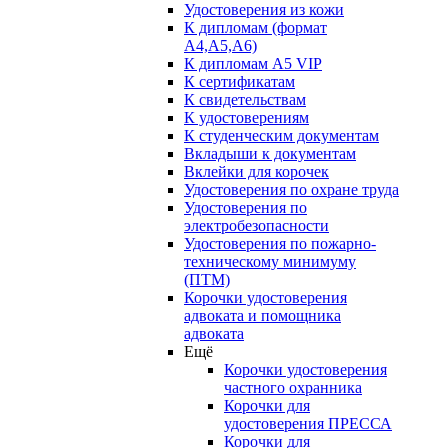
Удостоверения из кожи
К дипломам (формат
А4,А5,А6)
К дипломам А5 VIP
К сертификатам
К свидетельствам
К удостоверениям
К студенческим документам
Вкладыши к документам
Вклейки для корочек
Удостоверения по охране труда
Удостоверения по
электробезопасности
Удостоверения по пожарно-
техническому минимуму
(ПТМ)
Корочки удостоверения
адвоката и помощника
адвоката
Ещё
Корочки удостоверения
частного охранника
Корочки для
удостоверения ПРЕССА
Корочки для