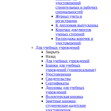
удостоверений
строительных и рабочих
специальностей
Журнал учета и
регистрации
К дипломам выпускника
Корочки документов
ученых степеней
Распродажа корочек и
удостоверений
Для учебных учреждений
Закрыть
Назад
Для учебных учреждений
Бланки для учебных
учреждений (универсальные)
Удостоверения
Свидетельства
Сертификаты
Дипломы для учебных
учреждений
Волонтерская книжка
Зачетные книжки,
студенческие,кадетские
удостоверения