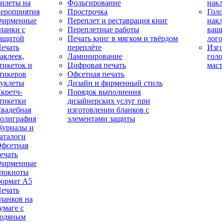
илеты на
Фольгирование
нак
ероприятия
Прострочка
Гол
Фирменные
Переплет и реставрация книг
нак
ланки с
Переплетные работы
ваш
ащитой
Печать книг в мягком и твёрдом
лог
ечать
переплёте
Изг
аклеек,
Ламинирование
гол
тикеток и
Цифровая печать
мас
тикеров
Офсетная печать
уклеты
Дизайн и фирменный стиль
кретч-
Порядок выполнения
тикетки
дизайнерских услуг при
вадебная
изготовлении бланков с
олиграфия
элементами защиты
урналы и
аталоги
фсетная
ечать
Фирменные
локноты
ормат А5
ечать
ланков на
умаге с
одяным