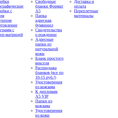
лейки
Свободные
Доставка и
ографические
бланки Формат
оплата
лейки с
А5
Переплетные
им
Папка
материалы
отипом
адресная,
отовление
бумвинил
ограмм с
Свидетельства
тер-матрицей
о рождении
Адресные
папки из
натуральной
кожи
Бланк простого
векселя
Распродажа
бланков (все по
10-15 руб.!)
Удостоверения
из кожзама
К дипломам
А5 VIP
Папки из
кожзама
Удостоверения
из кожи