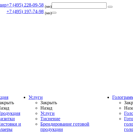
+7 (495) 228-09-58
(мн)
+7 (495) 197-74-98
(мн)
кция
Услуги
Голограм
акрыть
Закрыть
Зак
азад
Назад
Наз
родукция
Услуги
Гол
изитки
Тиснение
Гот
истовки и
Брендирование готовой
гол
лаеры
продукции
гол