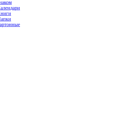
наком
алендари
Книги
Папки
артонные