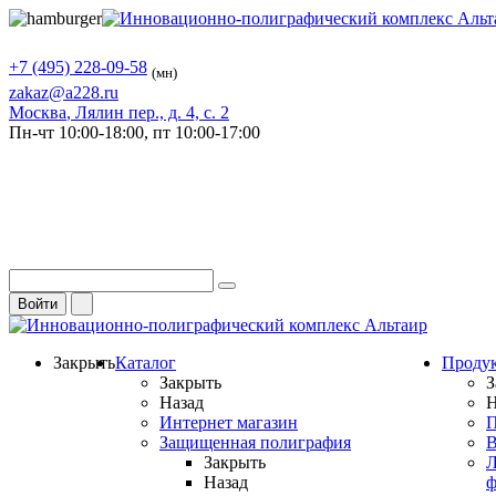
+7 (495) 228-09-58
(мн)
zakaz@a228.ru
Москва
, Лялин пер., д. 4, с. 2
Пн-чт
10:00-18:00,
пт
10:00-17:00
Войти
Закрыть
Каталог
Проду
Закрыть
З
Назад
Н
Интернет магазин
П
Защищенная полиграфия
В
Закрыть
Л
Назад
ф