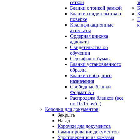
сеткой
з
Бланки с тонкой рамкой
К
Бланки свидетельства о
поверке
Квалификационные
к
аттестаты
Ордерная книжка
адвоката
Свидетельства об
обучении
Сертификат бумага
Бланки установленного
образца
Бланки свободного
назначения
Свободные бланки
Формат А5
Распродажа бланков (все
по 10-15 руб.!)
Корочки для документов
Закрыть
Назад
Корочки для документов
Ламинирование документов
Удостоверения из кожзама