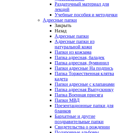
Раздаточный материал для
лекций
Учебные пособия и методички
Адресные папки
Закрыть
Назад
Адресные папки
Адресные папки из
натуральной кожи
Папки из кожзама
Папка адресная, баладек
Папка адресная, бумвинил
Папки адресные На подпись
Папка Торжественная клятва
кадета
Папки адресные с клапанами
Папка адресная Выпускнику
Папка Военная присяга
Папки МВД
Презентационные папки для
бланков
Бархатные и другие
поздравительные папки
Свидетельства о рождении
Подарочные альбомы