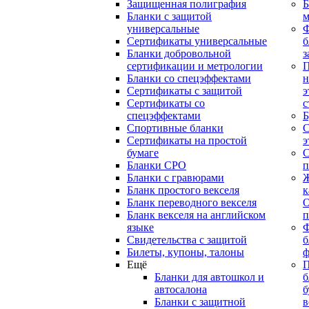
Защищенная полиграфия
Б
Бланки с защитой
м
универсальные
Сертификаты универсальные
б
Бланки добровольной
з
сертификации и метрологии
П
Бланки со спецэффектами
н
Сертификаты с защитой
э
Сертификаты со
с
спецэффектами
Б
Спортивные бланки
С
Cертификаты на простой
э
бумаге
С
Бланки СРО
п
Бланки с гравюрами
Ж
Бланк простого векселя
к
Бланк переводного векселя
О
Бланк векселя на английском
п
языке
Свидетельства с защитой
б
Билеты, купоны, талоны
ф
Ещё
П
Бланки для автошкол и
б
автосалона
б
Бланки с защитной
в