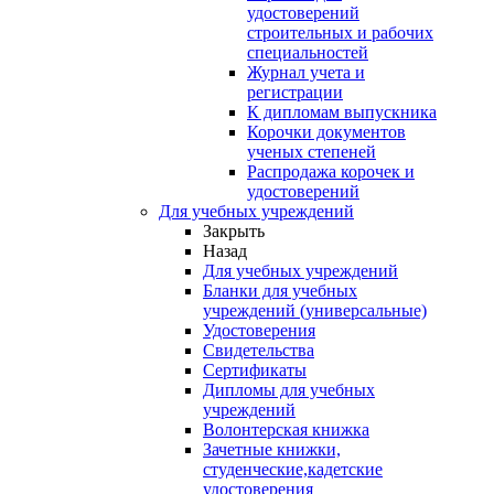
удостоверений
строительных и рабочих
специальностей
Журнал учета и
регистрации
К дипломам выпускника
Корочки документов
ученых степеней
Распродажа корочек и
удостоверений
Для учебных учреждений
Закрыть
Назад
Для учебных учреждений
Бланки для учебных
учреждений (универсальные)
Удостоверения
Свидетельства
Сертификаты
Дипломы для учебных
учреждений
Волонтерская книжка
Зачетные книжки,
студенческие,кадетские
удостоверения