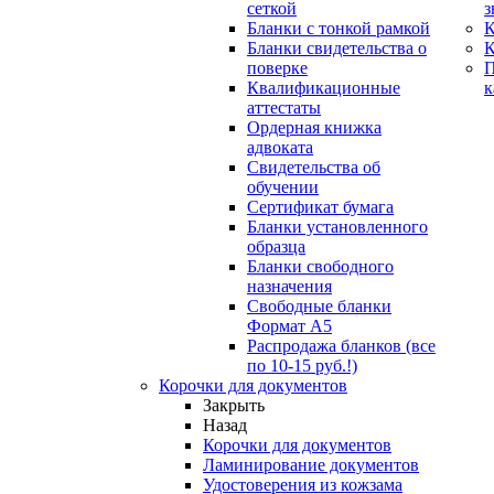
сеткой
з
Бланки с тонкой рамкой
К
Бланки свидетельства о
поверке
Квалификационные
к
аттестаты
Ордерная книжка
адвоката
Свидетельства об
обучении
Сертификат бумага
Бланки установленного
образца
Бланки свободного
назначения
Свободные бланки
Формат А5
Распродажа бланков (все
по 10-15 руб.!)
Корочки для документов
Закрыть
Назад
Корочки для документов
Ламинирование документов
Удостоверения из кожзама