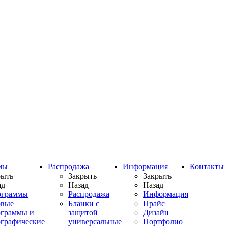
мы
Распродажа
Информация
Контакты
рыть
Закрыть
Закрыть
ад
Назад
Назад
ограммы
Распродажа
Информация
овые
Бланки с
Прайс
ограммы и
защитой
Дизайн
ографические
универсальные
Портфолио