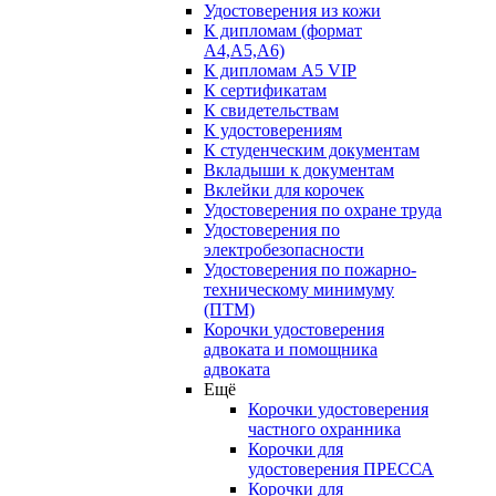
Удостоверения из кожи
К дипломам (формат
А4,А5,А6)
К дипломам А5 VIP
К сертификатам
К свидетельствам
К удостоверениям
К студенческим документам
Вкладыши к документам
Вклейки для корочек
Удостоверения по охране труда
Удостоверения по
электробезопасности
Удостоверения по пожарно-
техническому минимуму
(ПТМ)
Корочки удостоверения
адвоката и помощника
адвоката
Ещё
Корочки удостоверения
частного охранника
Корочки для
удостоверения ПРЕССА
Корочки для