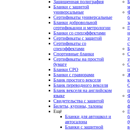
Защищенная полиграфия
Б
Бланки с защитой
м
универсальные
Сертификаты универсальные
б
Бланки добровольной
з
сертификации и метрологии
П
Бланки со спецэффектами
н
Сертификаты с защитой
э
Сертификаты со
с
спецэффектами
Б
Спортивные бланки
С
Cертификаты на простой
э
бумаге
С
Бланки СРО
п
Бланки с гравюрами
Ж
Бланк простого векселя
к
Бланк переводного векселя
О
Бланк векселя на английском
п
языке
Свидетельства с защитой
б
Билеты, купоны, талоны
ф
Ещё
П
Бланки для автошкол и
б
автосалона
б
Бланки с защитной
в