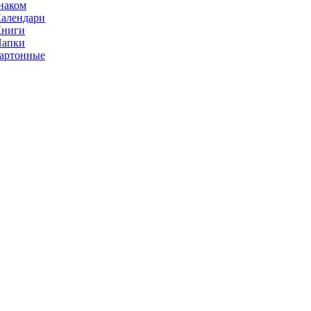
наком
алендари
Книги
Папки
артонные