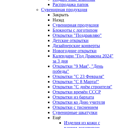
Распродажа папок
Сувенирная продукция
Закрыть
Назад
Сувенирная продукция
Блокноты с логотипом
Открытки "Поздравляю"
Детские открытки
Дизайнерские конверты
Новогодние открытки
Календари "Год Дракона 2024"
за 3 дня
Открытки "9 Мая", "День
победы"
Открытки "С 23 Февраля"
Открытки "С 8 Марта!"
Открытки "С днём строителя"
Открытки времён СССР
Открытки из бархата
Открытки ко Дню учителя
Открытки с тиснением
Сувенирные шкатулки
Ещё
Изделия из кожи с
вашим логотипом