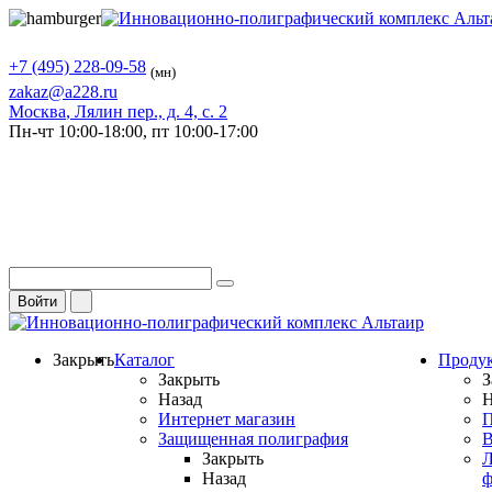
+7 (495) 228-09-58
(мн)
zakaz@a228.ru
Москва
, Лялин пер., д. 4, с. 2
Пн-чт
10:00-18:00,
пт
10:00-17:00
Войти
Закрыть
Каталог
Проду
Закрыть
З
Назад
Н
Интернет магазин
П
Защищенная полиграфия
В
Закрыть
Л
Назад
ф