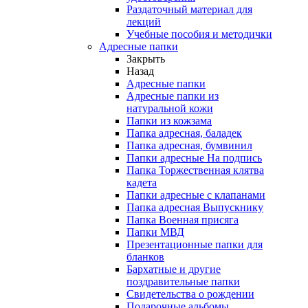
Раздаточный материал для
лекций
Учебные пособия и методички
Адресные папки
Закрыть
Назад
Адресные папки
Адресные папки из
натуральной кожи
Папки из кожзама
Папка адресная, баладек
Папка адресная, бумвинил
Папки адресные На подпись
Папка Торжественная клятва
кадета
Папки адресные с клапанами
Папка адресная Выпускнику
Папка Военная присяга
Папки МВД
Презентационные папки для
бланков
Бархатные и другие
поздравительные папки
Свидетельства о рождении
Подарочные альбомы