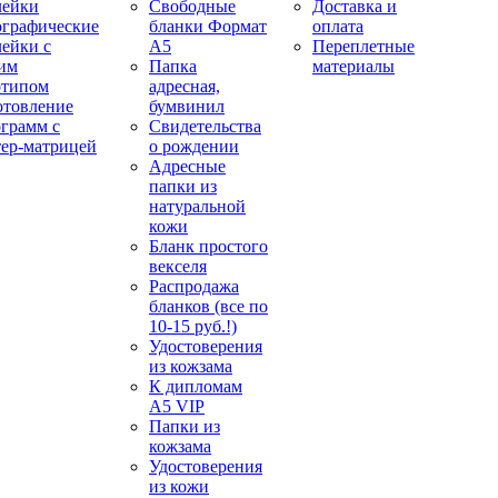
лейки
Свободные
Доставка и
ографические
бланки Формат
оплата
лейки с
А5
Переплетные
им
Папка
материалы
отипом
адресная,
отовление
бумвинил
ограмм с
Свидетельства
тер-матрицей
о рождении
Адресные
папки из
натуральной
кожи
Бланк простого
векселя
Распродажа
бланков (все по
10-15 руб.!)
Удостоверения
из кожзама
К дипломам
А5 VIP
Папки из
кожзама
Удостоверения
из кожи