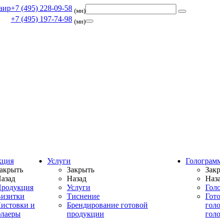
+7 (495) 228-09-58
(мн)
+7 (495) 197-74-98
(мн)
кция
Услуги
Голограм
акрыть
Закрыть
Зак
азад
Назад
Наз
родукция
Услуги
Гол
изитки
Тиснение
Гот
истовки и
Брендирование готовой
гол
лаеры
продукции
гол