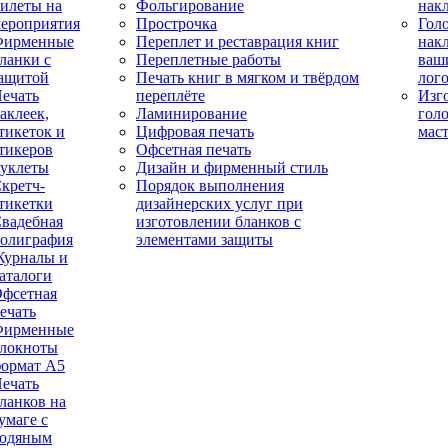
илеты на
Фольгирование
нак
ероприятия
Прострочка
Гол
Фирменные
Переплет и реставрация книг
нак
ланки с
Переплетные работы
ваш
ащитой
Печать книг в мягком и твёрдом
лог
ечать
переплёте
Изг
аклеек,
Ламинирование
гол
тикеток и
Цифровая печать
мас
тикеров
Офсетная печать
уклеты
Дизайн и фирменный стиль
кретч-
Порядок выполнения
тикетки
дизайнерских услуг при
вадебная
изготовлении бланков с
олиграфия
элементами защиты
урналы и
аталоги
фсетная
ечать
Фирменные
локноты
ормат А5
ечать
ланков на
умаге с
одяным