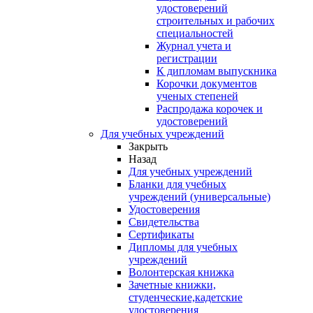
удостоверений
строительных и рабочих
специальностей
Журнал учета и
регистрации
К дипломам выпускника
Корочки документов
ученых степеней
Распродажа корочек и
удостоверений
Для учебных учреждений
Закрыть
Назад
Для учебных учреждений
Бланки для учебных
учреждений (универсальные)
Удостоверения
Свидетельства
Сертификаты
Дипломы для учебных
учреждений
Волонтерская книжка
Зачетные книжки,
студенческие,кадетские
удостоверения