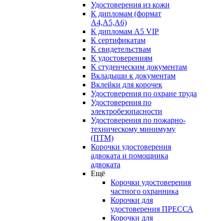
Удостоверения из кожи
К дипломам (формат
А4,А5,А6)
К дипломам А5 VIP
К сертификатам
К свидетельствам
К удостоверениям
К студенческим документам
Вкладыши к документам
Вклейки для корочек
Удостоверения по охране труда
Удостоверения по
электробезопасности
Удостоверения по пожарно-
техническому минимуму
(ПТМ)
Корочки удостоверения
адвоката и помощника
адвоката
Ещё
Корочки удостоверения
частного охранника
Корочки для
удостоверения ПРЕССА
Корочки для