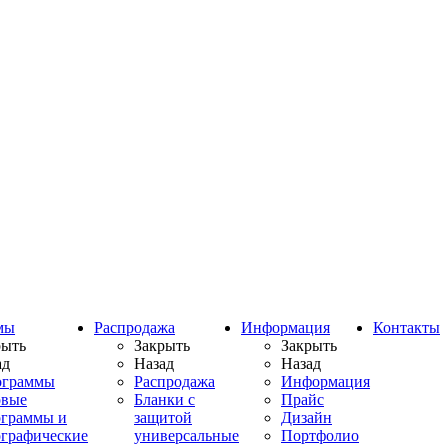
мы
Распродажа
Информация
Контакты
рыть
Закрыть
Закрыть
ад
Назад
Назад
ограммы
Распродажа
Информация
овые
Бланки с
Прайс
ограммы и
защитой
Дизайн
ографические
универсальные
Портфолио