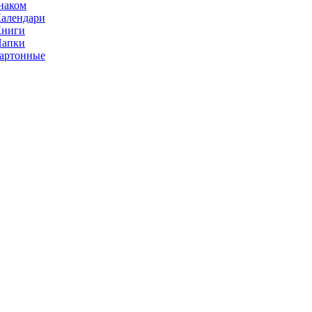
наком
алендари
Книги
Папки
артонные