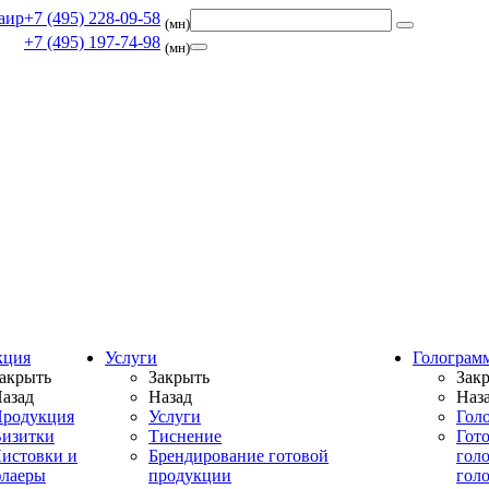
+7 (495) 228-09-58
(мн)
+7 (495) 197-74-98
(мн)
кция
Услуги
Голограм
акрыть
Закрыть
Зак
азад
Назад
Наз
родукция
Услуги
Гол
изитки
Тиснение
Гот
истовки и
Брендирование готовой
гол
лаеры
продукции
гол