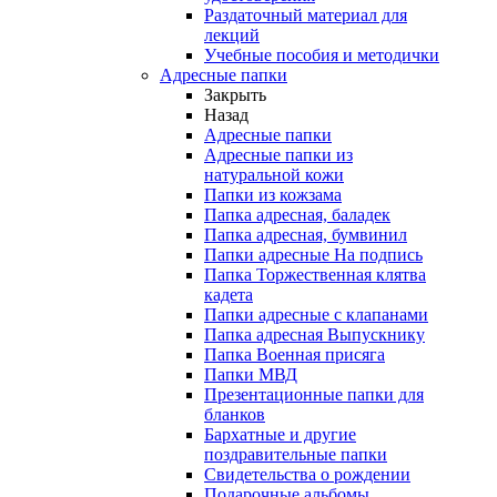
Раздаточный материал для
лекций
Учебные пособия и методички
Адресные папки
Закрыть
Назад
Адресные папки
Адресные папки из
натуральной кожи
Папки из кожзама
Папка адресная, баладек
Папка адресная, бумвинил
Папки адресные На подпись
Папка Торжественная клятва
кадета
Папки адресные с клапанами
Папка адресная Выпускнику
Папка Военная присяга
Папки МВД
Презентационные папки для
бланков
Бархатные и другие
поздравительные папки
Свидетельства о рождении
Подарочные альбомы