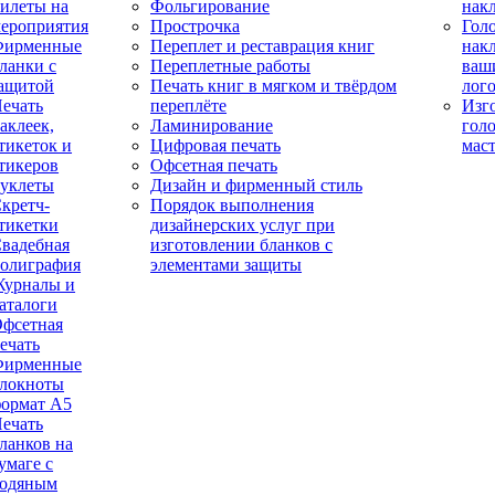
илеты на
Фольгирование
нак
ероприятия
Прострочка
Гол
Фирменные
Переплет и реставрация книг
нак
ланки с
Переплетные работы
ваш
ащитой
Печать книг в мягком и твёрдом
лог
ечать
переплёте
Изг
аклеек,
Ламинирование
гол
тикеток и
Цифровая печать
мас
тикеров
Офсетная печать
уклеты
Дизайн и фирменный стиль
кретч-
Порядок выполнения
тикетки
дизайнерских услуг при
вадебная
изготовлении бланков с
олиграфия
элементами защиты
урналы и
аталоги
фсетная
ечать
Фирменные
локноты
ормат А5
ечать
ланков на
умаге с
одяным