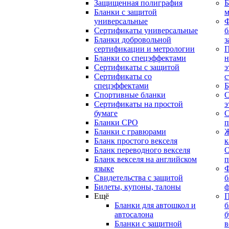
Защищенная полиграфия
Б
Бланки с защитой
м
универсальные
Сертификаты универсальные
б
Бланки добровольной
з
сертификации и метрологии
П
Бланки со спецэффектами
н
Сертификаты с защитой
э
Сертификаты со
с
спецэффектами
Б
Спортивные бланки
С
Cертификаты на простой
э
бумаге
С
Бланки СРО
п
Бланки с гравюрами
Ж
Бланк простого векселя
к
Бланк переводного векселя
О
Бланк векселя на английском
п
языке
Свидетельства с защитой
б
Билеты, купоны, талоны
ф
Ещё
П
Бланки для автошкол и
б
автосалона
б
Бланки с защитной
в