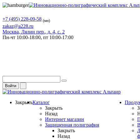
+7 (495) 228-09-58
(мн)
zakaz@a228.ru
Москва
, Лялин пер., д. 4, с. 2
Пн-чт
10:00-18:00,
пт
10:00-17:00
Войти
Закрыть
Каталог
Проду
Закрыть
З
Назад
Н
Интернет магазин
П
Защищенная полиграфия
В
Закрыть
Л
Назад
ф