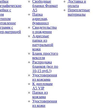
лейки
Свободные
Доставка и
ографические
бланки Формат
оплата
лейки с
А5
Переплетные
им
Папка
материалы
отипом
адресная,
отовление
бумвинил
ограмм с
Свидетельства
тер-матрицей
о рождении
Адресные
папки из
натуральной
кожи
Бланк простого
векселя
Распродажа
бланков (все по
10-15 руб.!)
Удостоверения
из кожзама
К дипломам
А5 VIP
Папки из
кожзама
Удостоверения
из кожи