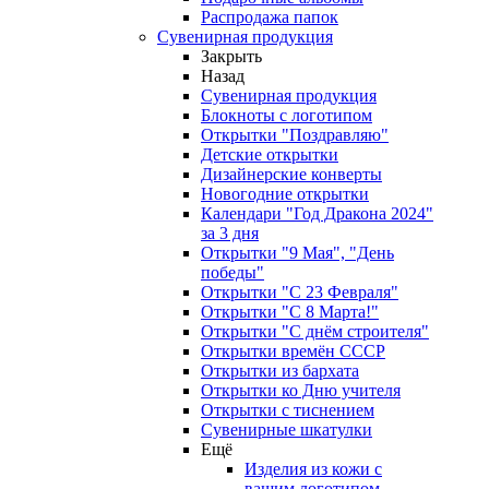
Распродажа папок
Сувенирная продукция
Закрыть
Назад
Сувенирная продукция
Блокноты с логотипом
Открытки "Поздравляю"
Детские открытки
Дизайнерские конверты
Новогодние открытки
Календари "Год Дракона 2024"
за 3 дня
Открытки "9 Мая", "День
победы"
Открытки "С 23 Февраля"
Открытки "С 8 Марта!"
Открытки "С днём строителя"
Открытки времён СССР
Открытки из бархата
Открытки ко Дню учителя
Открытки с тиснением
Сувенирные шкатулки
Ещё
Изделия из кожи с
вашим логотипом