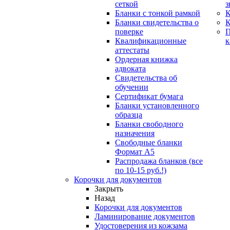
сеткой
з
Бланки с тонкой рамкой
К
Бланки свидетельства о
поверке
Квалификационные
к
аттестаты
Ордерная книжка
адвоката
Свидетельства об
обучении
Сертификат бумага
Бланки установленного
образца
Бланки свободного
назначения
Свободные бланки
Формат А5
Распродажа бланков (все
по 10-15 руб.!)
Корочки для документов
Закрыть
Назад
Корочки для документов
Ламинирование документов
Удостоверения из кожзама