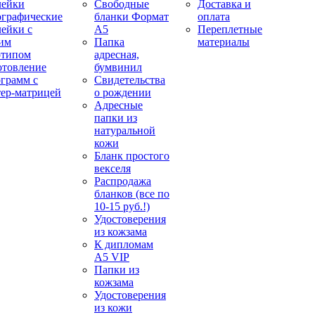
лейки
Свободные
Доставка и
ографические
бланки Формат
оплата
лейки с
А5
Переплетные
им
Папка
материалы
отипом
адресная,
отовление
бумвинил
ограмм с
Свидетельства
тер-матрицей
о рождении
Адресные
папки из
натуральной
кожи
Бланк простого
векселя
Распродажа
бланков (все по
10-15 руб.!)
Удостоверения
из кожзама
К дипломам
А5 VIP
Папки из
кожзама
Удостоверения
из кожи