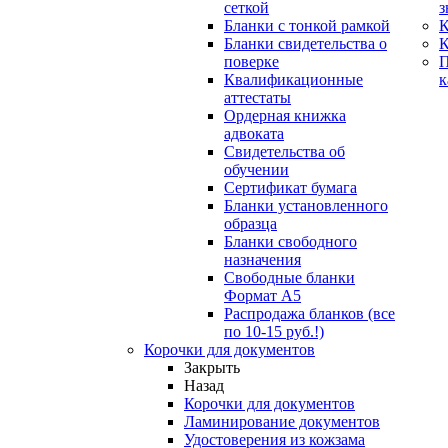
сеткой
з
Бланки с тонкой рамкой
К
Бланки свидетельства о
поверке
Квалификационные
к
аттестаты
Ордерная книжка
адвоката
Свидетельства об
обучении
Сертификат бумага
Бланки установленного
образца
Бланки свободного
назначения
Свободные бланки
Формат А5
Распродажа бланков (все
по 10-15 руб.!)
Корочки для документов
Закрыть
Назад
Корочки для документов
Ламинирование документов
Удостоверения из кожзама