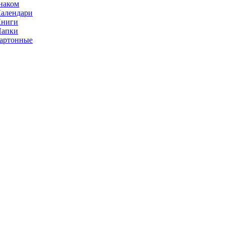
наком
алендари
Книги
Папки
артонные