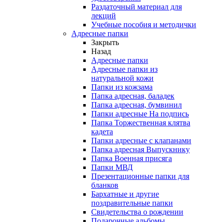
Раздаточный материал для
лекций
Учебные пособия и методички
Адресные папки
Закрыть
Назад
Адресные папки
Адресные папки из
натуральной кожи
Папки из кожзама
Папка адресная, баладек
Папка адресная, бумвинил
Папки адресные На подпись
Папка Торжественная клятва
кадета
Папки адресные с клапанами
Папка адресная Выпускнику
Папка Военная присяга
Папки МВД
Презентационные папки для
бланков
Бархатные и другие
поздравительные папки
Свидетельства о рождении
Подарочные альбомы