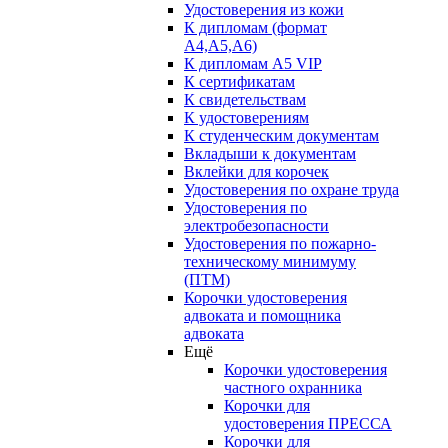
Удостоверения из кожи
К дипломам (формат
А4,А5,А6)
К дипломам А5 VIP
К сертификатам
К свидетельствам
К удостоверениям
К студенческим документам
Вкладыши к документам
Вклейки для корочек
Удостоверения по охране труда
Удостоверения по
электробезопасности
Удостоверения по пожарно-
техническому минимуму
(ПТМ)
Корочки удостоверения
адвоката и помощника
адвоката
Ещё
Корочки удостоверения
частного охранника
Корочки для
удостоверения ПРЕССА
Корочки для