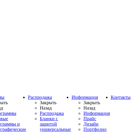
мы
Распродажа
Информация
Контакты
рыть
Закрыть
Закрыть
ад
Назад
Назад
ограммы
Распродажа
Информация
овые
Бланки с
Прайс
ограммы и
защитой
Дизайн
ографические
универсальные
Портфолио