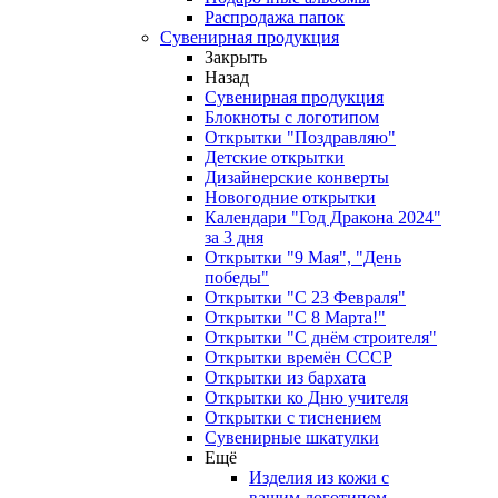
Распродажа папок
Сувенирная продукция
Закрыть
Назад
Сувенирная продукция
Блокноты с логотипом
Открытки "Поздравляю"
Детские открытки
Дизайнерские конверты
Новогодние открытки
Календари "Год Дракона 2024"
за 3 дня
Открытки "9 Мая", "День
победы"
Открытки "С 23 Февраля"
Открытки "С 8 Марта!"
Открытки "С днём строителя"
Открытки времён СССР
Открытки из бархата
Открытки ко Дню учителя
Открытки с тиснением
Сувенирные шкатулки
Ещё
Изделия из кожи с
вашим логотипом