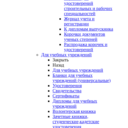
удостоверений
строительных и рабочих
специальностей
Журнал учета и
регистрации
К дипломам выпускника
Корочки документов
ученых степеней
Распродажа корочек и
удостоверений
Для учебных учреждений
Закрыть
Назад
Для учебных учреждений
Бланки для учебных
учреждений (универсальные)
Удостоверения
Свидетельства
Сертификаты
Дипломы для учебных
учреждений
Волонтерская книжка
Зачетные книжки,
студенческие,кадетские
удостоверения