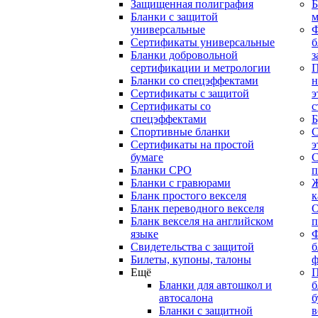
Защищенная полиграфия
Б
Бланки с защитой
м
универсальные
Сертификаты универсальные
б
Бланки добровольной
з
сертификации и метрологии
П
Бланки со спецэффектами
н
Сертификаты с защитой
э
Сертификаты со
с
спецэффектами
Б
Спортивные бланки
С
Cертификаты на простой
э
бумаге
С
Бланки СРО
п
Бланки с гравюрами
Ж
Бланк простого векселя
к
Бланк переводного векселя
О
Бланк векселя на английском
п
языке
Свидетельства с защитой
б
Билеты, купоны, талоны
ф
Ещё
П
Бланки для автошкол и
б
автосалона
б
Бланки с защитной
в