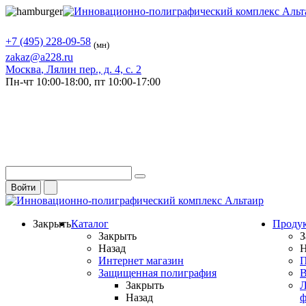
+7 (495) 228-09-58
(мн)
zakaz@a228.ru
Москва
, Лялин пер., д. 4, с. 2
Пн-чт
10:00-18:00,
пт
10:00-17:00
Войти
Закрыть
Каталог
Проду
Закрыть
З
Назад
Н
Интернет магазин
П
Защищенная полиграфия
В
Закрыть
Л
Назад
ф