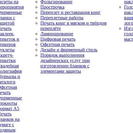
илеты на
Фольгирование
нак
ероприятия
Прострочка
Гол
Фирменные
Переплет и реставрация книг
нак
ланки с
Переплетные работы
ваш
ащитой
Печать книг в мягком и твёрдом
лог
ечать
переплёте
Изг
аклеек,
Ламинирование
гол
тикеток и
Цифровая печать
мас
тикеров
Офсетная печать
уклеты
Дизайн и фирменный стиль
кретч-
Порядок выполнения
тикетки
дизайнерских услуг при
вадебная
изготовлении бланков с
олиграфия
элементами защиты
урналы и
аталоги
фсетная
ечать
Фирменные
локноты
ормат А5
ечать
ланков на
умаге с
одяным