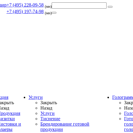
+7 (495) 228-09-58
(мн)
+7 (495) 197-74-98
(мн)
кция
Услуги
Голограм
акрыть
Закрыть
Зак
азад
Назад
Наз
родукция
Услуги
Гол
изитки
Тиснение
Гот
истовки и
Брендирование готовой
гол
лаеры
продукции
гол