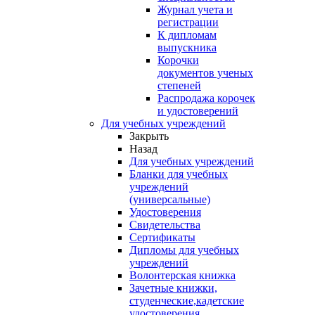
Журнал учета и
регистрации
К дипломам
выпускника
Корочки
документов ученых
степеней
Распродажа корочек
и удостоверений
Для учебных учреждений
Закрыть
Назад
Для учебных учреждений
Бланки для учебных
учреждений
(универсальные)
Удостоверения
Свидетельства
Сертификаты
Дипломы для учебных
учреждений
Волонтерская книжка
Зачетные книжки,
студенческие,кадетские
удостоверения