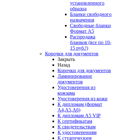
установленного
образца
Бланки свободного
назначения
Свободные бланки
Формат А5
Распродажа
бланков (все по 10-
15 руб.!)
Корочки для документов
Закрыть
Назад
Корочки для документов
Ламинирование
документов
Удостоверения из
кожзама
Удостоверения из кожи
К дипломам (формат
А4,А5,А6)
К дипломам А5 VIP
К сертификатам
К свидетельствам
К удостоверениям
К студенческим