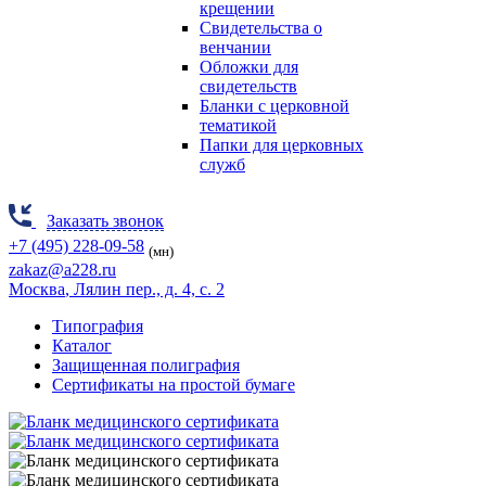
крещении
Свидетельства о
венчании
Обложки для
свидетельств
Бланки с церковной
тематикой
Папки для церковных
служб
Заказать звонок
+7 (495) 228-09-58
(мн)
zakaz@a228.ru
Москва
, Лялин пер., д. 4, с. 2
Типография
Каталог
Защищенная полиграфия
Cертификаты на простой бумаге