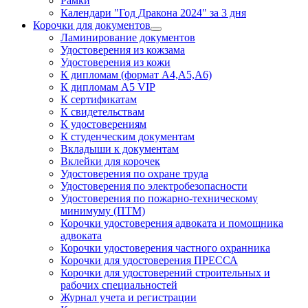
Рамки
Календари "Год Дракона 2024" за 3 дня
Корочки для документов
Ламинирование документов
Удостоверения из кожзама
Удостоверения из кожи
К дипломам (формат А4,А5,А6)
К дипломам А5 VIP
К сертификатам
К свидетельствам
К удостоверениям
К студенческим документам
Вкладыши к документам
Вклейки для корочек
Удостоверения по охране труда
Удостоверения по электробезопасности
Удостоверения по пожарно-техническому
минимуму (ПТМ)
Корочки удостоверения адвоката и помощника
адвоката
Корочки удостоверения частного охранника
Корочки для удостоверения ПРЕССА
Корочки для удостоверений строительных и
рабочих специальностей
Журнал учета и регистрации