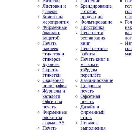
Визитки
Тиснение
Го
Листовки и
Брендирование
го
флаеры
готовой
гол
Билеты на
продукции
на
мероприятия
Фольгирование
Гол
Фирменные
Прострочка
нак
бланки с
Переплет и
ва
защитой
реставрация
ло
Печать
книг
Изг
наклеек,
Переплетные
гол
этикеток и
работы
мас
стикеров
Печать книг в
Буклеты
мягком и
Скретч-
твёрдом
этикетки
переплёте
Свадебная
Ламинирование
полиграфия
Цифровая
Журналы и
печать
каталоги
Офсетная
Офсетная
печать
печать
Дизайн и
Фирменные
фирменный
блокноты
стиль
формат А5
Порядок
Печать
выполнения