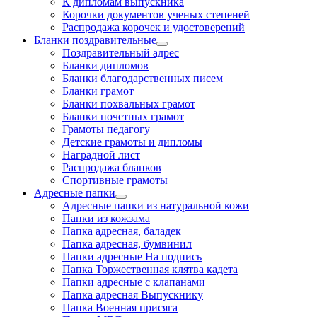
К дипломам выпускника
Корочки документов ученых степеней
Распродажа корочек и удостоверений
Бланки поздравительные
Поздравительный адрес
Бланки дипломов
Бланки благодарственных писем
Бланки грамот
Бланки похвальных грамот
Бланки почетных грамот
Грамоты педагогу
Детские грамоты и дипломы
Наградной лист
Распродажа бланков
Спортивные грамоты
Адресные папки
Адресные папки из натуральной кожи
Папки из кожзама
Папка адресная, баладек
Папка адресная, бумвинил
Папки адресные На подпись
Папка Торжественная клятва кадета
Папки адресные с клапанами
Папка адресная Выпускнику
Папка Военная присяга