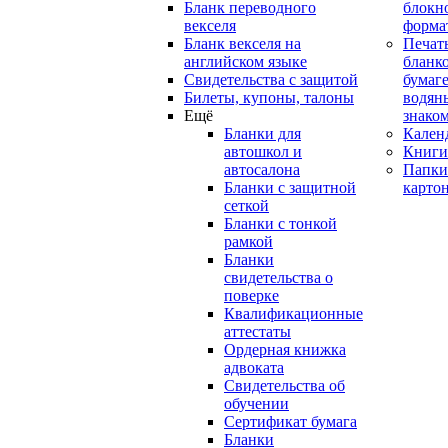
Бланк переводного
блокн
векселя
форма
Бланк векселя на
Печат
английском языке
бланко
Свидетельства с защитой
бумаге
Билеты, купоны, талоны
водян
Ещё
знако
Бланки для
Кален
автошкол и
Книги
автосалона
Папки
Бланки с защитной
карто
сеткой
Бланки с тонкой
рамкой
Бланки
свидетельства о
поверке
Квалификационные
аттестаты
Ордерная книжка
адвоката
Свидетельства об
обучении
Сертификат бумага
Бланки