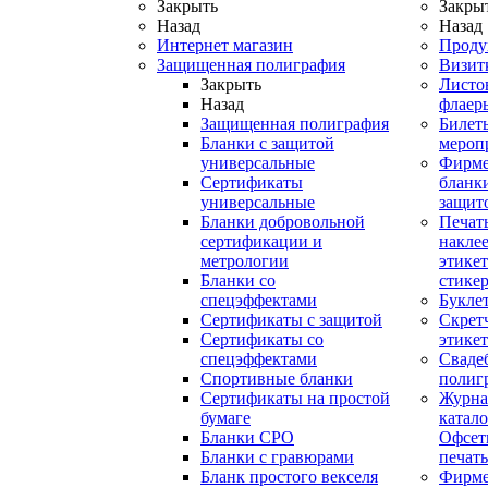
Закрыть
Закры
Назад
Назад
Интернет магазин
Проду
Защищенная полиграфия
Визит
Закрыть
Листо
Назад
флаер
Защищенная полиграфия
Билет
Бланки с защитой
мероп
универсальные
Фирм
Сертификаты
бланки
универсальные
защит
Бланки добровольной
Печат
сертификации и
наклее
метрологии
этикет
Бланки со
стике
спецэффектами
Букле
Сертификаты с защитой
Скрет
Сертификаты со
этике
спецэффектами
Сваде
Спортивные бланки
полиг
Cертификаты на простой
Журна
бумаге
катал
Бланки СРО
Офсет
Бланки с гравюрами
печать
Бланк простого векселя
Фирм