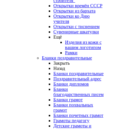
строителя"
Открытки времён СССР
Открытки из бархата
Открытки ко Дню
учителя
Открытки с тиснением
Сувенирные шкатулки
Ещё
Изделия из кожи с
вашим логотипом
Рамки
Бланки поздравительные
Закрыть
Назад
Бланки поздравительные
Поздравительный адрес
Бланки дипломов
Бланки
благодарственных писем
Бланки грамот
Бланки похвальных
грамот
Бланки почетных грамот
Грамоты педагогу
Детские грамоты и