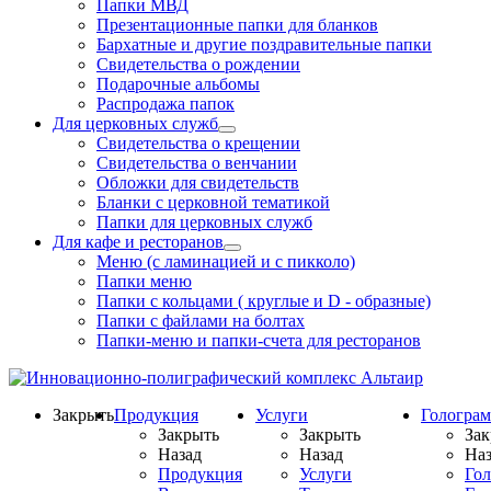
Папки МВД
Презентационные папки для бланков
Бархатные и другие поздравительные папки
Свидетельства о рождении
Подарочные альбомы
Распродажа папок
Для церковных служб
Свидетельства о крещении
Свидетельства о венчании
Обложки для свидетельств
Бланки с церковной тематикой
Папки для церковных служб
Для кафе и ресторанов
Меню (с ламинацией и с пикколо)
Папки меню
Папки с кольцами ( круглые и D - образные)
Папки с файлами на болтах
Папки-меню и папки-счета для ресторанов
Закрыть
Продукция
Услуги
Гологра
Закрыть
Закрыть
Зак
Назад
Назад
Наз
Продукция
Услуги
Го