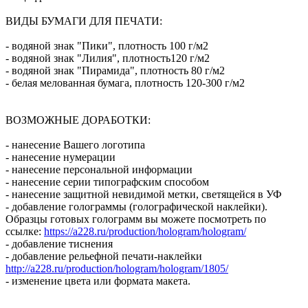
ВИДЫ БУМАГИ ДЛЯ ПЕЧАТИ:
- водяной знак "Пики", плотность 100 г/м2
- водяной знак "Лилия", плотность120 г/м2
- водяной знак "Пирамида", плотность 80 г/м2
- белая мелованная бумага, плотность 120-300 г/м2
ВОЗМОЖНЫЕ ДОРАБОТКИ:
- нанесение Вашего логотипа
- нанесение нумерации
- нанесение персональной информации
- нанесение серии типографским способом
- нанесение защитной невидимой метки, светящейся в УФ
- добавление голограммы (голографической наклейки).
Образцы готовых голограмм вы можете посмотреть по
ссылке:
https://a228.ru/production/hologram/hologram/
- добавление тиснения
- добавление рельефной печати-наклейки
http://a228.ru/production/hologram/hologram/1805/
- изменение цвета или формата макета.