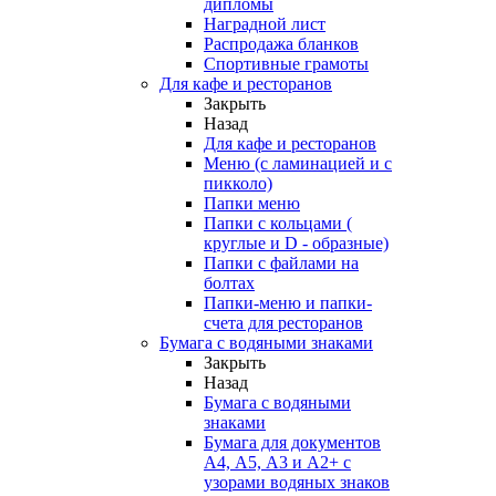
дипломы
Наградной лист
Распродажа бланков
Спортивные грамоты
Для кафе и ресторанов
Закрыть
Назад
Для кафе и ресторанов
Меню (с ламинацией и с
пикколо)
Папки меню
Папки с кольцами (
круглые и D - образные)
Папки с файлами на
болтах
Папки-меню и папки-
счета для ресторанов
Бумага с водяными знаками
Закрыть
Назад
Бумага с водяными
знаками
Бумага для документов
А4, А5, А3 и А2+ с
узорами водяных знаков