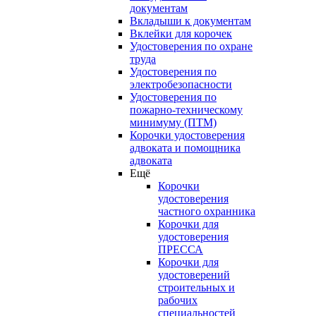
документам
Вкладыши к документам
Вклейки для корочек
Удостоверения по охране
труда
Удостоверения по
электробезопасности
Удостоверения по
пожарно-техническому
минимуму (ПТМ)
Корочки удостоверения
адвоката и помощника
адвоката
Ещё
Корочки
удостоверения
частного охранника
Корочки для
удостоверения
ПРЕССА
Корочки для
удостоверений
строительных и
рабочих
специальностей