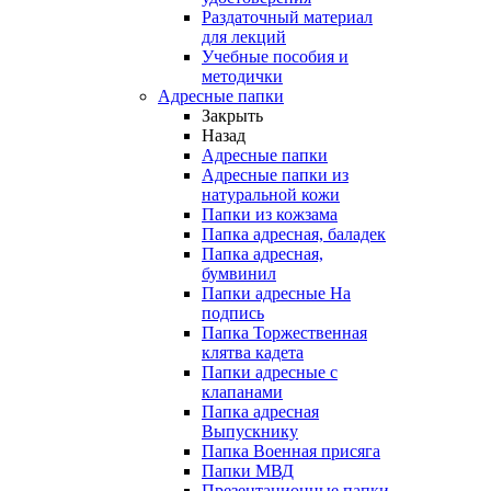
Раздаточный материал
для лекций
Учебные пособия и
методички
Адресные папки
Закрыть
Назад
Адресные папки
Адресные папки из
натуральной кожи
Папки из кожзама
Папка адресная, баладек
Папка адресная,
бумвинил
Папки адресные На
подпись
Папка Торжественная
клятва кадета
Папки адресные с
клапанами
Папка адресная
Выпускнику
Папка Военная присяга
Папки МВД
Презентационные папки