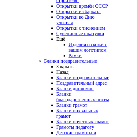
строителя"
Открытки времён СССР
Открытки из бархата
Открытки ко Дню
учителя
Открытки с тиснением
Сувенирные шкатулки
Ещё
Изделия из кожи с
вашим логотипом
Рамки
Бланки поздравительные
Закрыть
Назад
Бланки поздравительные
Поздравительный адрес
Бланки дипломов
Бланки
благодарственных писем
Бланки грамот
Бланки похвальных
грамот
Бланки почетных грамот
Грамоты педагогу
Детские грамоты и