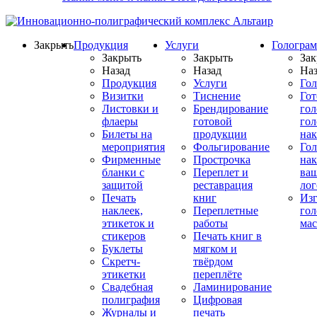
Закрыть
Продукция
Услуги
Гологра
Закрыть
Закрыть
Зак
Назад
Назад
Наз
Продукция
Услуги
Го
Визитки
Тиснение
Го
Листовки и
Брендирование
го
флаеры
готовой
гол
Билеты на
продукции
на
мероприятия
Фольгирование
Гол
Фирменные
Прострочка
нак
бланки с
Переплет и
ва
защитой
реставрация
ло
Печать
книг
Изг
наклеек,
Переплетные
гол
этикеток и
работы
мас
стикеров
Печать книг в
Буклеты
мягком и
Скретч-
твёрдом
этикетки
переплёте
Свадебная
Ламинирование
полиграфия
Цифровая
Журналы и
печать