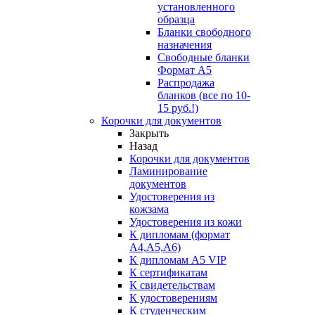
установленного
образца
Бланки свободного
назначения
Свободные бланки
Формат А5
Распродажа
бланков (все по 10-
15 руб.!)
Корочки для документов
Закрыть
Назад
Корочки для документов
Ламинирование
документов
Удостоверения из
кожзама
Удостоверения из кожи
К дипломам (формат
А4,А5,А6)
К дипломам А5 VIP
К сертификатам
К свидетельствам
К удостоверениям
К студенческим