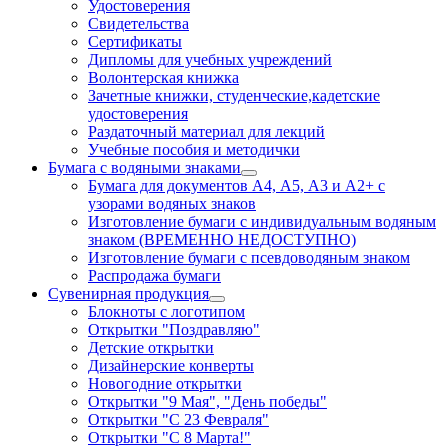
Удостоверения
Свидетельства
Сертификаты
Дипломы для учебных учреждений
Волонтерская книжка
Зачетные книжки, студенческие,кадетские
удостоверения
Раздаточный материал для лекций
Учебные пособия и методички
Бумага с водяными знаками
Бумага для документов А4, А5, А3 и А2+ с
узорами водяных знаков
Изготовление бумаги с индивидуальным водяным
знаком (ВРЕМЕННО НЕДОСТУПНО)
Изготовление бумаги с псевдоводяным знаком
Распродажа бумаги
Сувенирная продукция
Блокноты с логотипом
Открытки "Поздравляю"
Детские открытки
Дизайнерские конверты
Новогодние открытки
Открытки "9 Мая", "День победы"
Открытки "С 23 Февраля"
Открытки "С 8 Марта!"