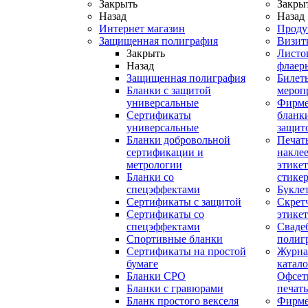
Закрыть
Закры
Назад
Назад
Интернет магазин
Проду
Защищенная полиграфия
Визит
Закрыть
Листо
Назад
флаер
Защищенная полиграфия
Билет
Бланки с защитой
мероп
универсальные
Фирм
Сертификаты
бланки
универсальные
защит
Бланки добровольной
Печат
сертификации и
наклее
метрологии
этикет
Бланки со
стике
спецэффектами
Букле
Сертификаты с защитой
Скрет
Сертификаты со
этике
спецэффектами
Сваде
Спортивные бланки
полиг
Cертификаты на простой
Журна
бумаге
катал
Бланки СРО
Офсет
Бланки с гравюрами
печать
Бланк простого векселя
Фирм