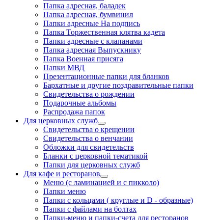
Папка адресная, баладек
Папка адресная, бумвинил
Папки адресные На подпись
Папка Торжественная клятва кадета
Папки адресные с клапанами
Папка адресная Выпускнику
Папка Военная присяга
Папки МВД
Презентационные папки для бланков
Бархатные и другие поздравительные папки
Свидетельства о рождении
Подарочные альбомы
Распродажа папок
Для церковных служб
Свидетельства о крещении
Свидетельства о венчании
Обложки для свидетельств
Бланки с церковной тематикой
Папки для церковных служб
Для кафе и ресторанов
Меню (с ламинацией и с пикколо)
Папки меню
Папки с кольцами ( круглые и D - образные)
Папки с файлами на болтах
Папки-меню и папки-счета для ресторанов