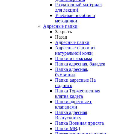
Раздаточный материал
для лекций
Учебные пособия и
методички
Адресные папки
Закрыть
Назад
Адресные папки
Адресные папки из
натуральной кожи
Папки из кожзама
Папка адресная, баладек
Папка адресная,
бумвинил
Папки адресные На
подпись
Папка Торжественная
клятва кадета
Папки адресные с
клапанами
Папка адресная
Выпускнику
Папка Военная присяга
Папки МВД
Презентационные папки