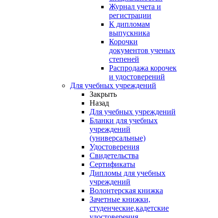
Журнал учета и
регистрации
К дипломам
выпускника
Корочки
документов ученых
степеней
Распродажа корочек
и удостоверений
Для учебных учреждений
Закрыть
Назад
Для учебных учреждений
Бланки для учебных
учреждений
(универсальные)
Удостоверения
Свидетельства
Сертификаты
Дипломы для учебных
учреждений
Волонтерская книжка
Зачетные книжки,
студенческие,кадетские
удостоверения