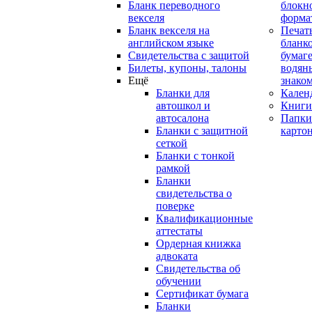
Бланк переводного
блокн
векселя
форма
Бланк векселя на
Печат
английском языке
бланко
Свидетельства с защитой
бумаге
Билеты, купоны, талоны
водян
Ещё
знако
Бланки для
Кален
автошкол и
Книги
автосалона
Папки
Бланки с защитной
карто
сеткой
Бланки с тонкой
рамкой
Бланки
свидетельства о
поверке
Квалификационные
аттестаты
Ордерная книжка
адвоката
Свидетельства об
обучении
Сертификат бумага
Бланки