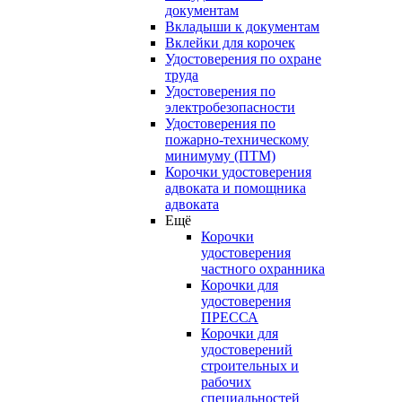
документам
Вкладыши к документам
Вклейки для корочек
Удостоверения по охране
труда
Удостоверения по
электробезопасности
Удостоверения по
пожарно-техническому
минимуму (ПТМ)
Корочки удостоверения
адвоката и помощника
адвоката
Ещё
Корочки
удостоверения
частного охранника
Корочки для
удостоверения
ПРЕССА
Корочки для
удостоверений
строительных и
рабочих
специальностей