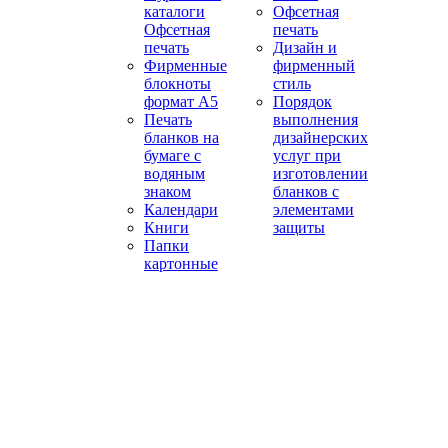
каталоги
Офсетная
Офсетная
печать
печать
Дизайн и
Фирменные
фирменный
блокноты
стиль
формат А5
Порядок
Печать
выполнения
бланков на
дизайнерских
бумаге с
услуг при
водяным
изготовлении
знаком
бланков с
Календари
элементами
Книги
защиты
Папки
картонные