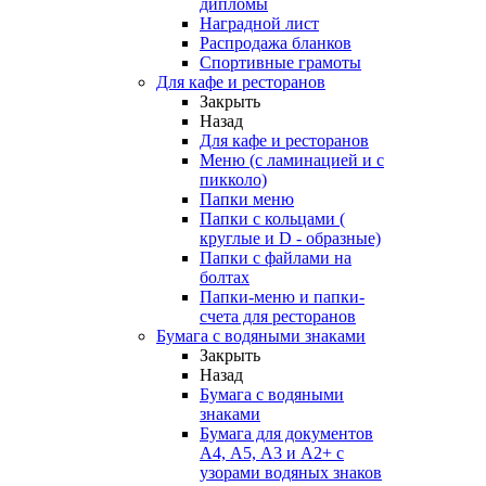
дипломы
Наградной лист
Распродажа бланков
Спортивные грамоты
Для кафе и ресторанов
Закрыть
Назад
Для кафе и ресторанов
Меню (с ламинацией и с
пикколо)
Папки меню
Папки с кольцами (
круглые и D - образные)
Папки с файлами на
болтах
Папки-меню и папки-
счета для ресторанов
Бумага с водяными знаками
Закрыть
Назад
Бумага с водяными
знаками
Бумага для документов
А4, А5, А3 и А2+ с
узорами водяных знаков