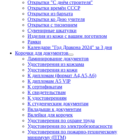
Открытки "С днём строителя"
Открытки времён СССР
Открытки из бархата
Открытки ко Дню учителя
Открытки с тиснением
Сувенирные шкатулки
Изделия из кожи с вашим логотипом
Рамки
Календари "Год Дракона 2024" за 3 дня
Корочки для документов
Ламинирование документов
Удостоверения из кожзама
Удостоверения из кожи
К дипломам (формат А4,А5,А6)
К дипломам А5 VIP
К сертификатам
К свидетельствам
К удостоверениям
К студенческим документам
Вкладыши к документам
Вклейки для корочек
Удостоверения по охране труда
Удостоверения по электробезопасности
Удостоверения по пожарно-техническому
минимуму (ПТМ)