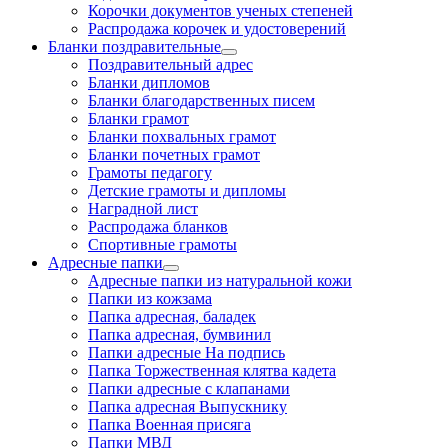
Корочки документов ученых степеней
Распродажа корочек и удостоверений
Бланки поздравительные
Поздравительный адрес
Бланки дипломов
Бланки благодарственных писем
Бланки грамот
Бланки похвальных грамот
Бланки почетных грамот
Грамоты педагогу
Детские грамоты и дипломы
Наградной лист
Распродажа бланков
Спортивные грамоты
Адресные папки
Адресные папки из натуральной кожи
Папки из кожзама
Папка адресная, баладек
Папка адресная, бумвинил
Папки адресные На подпись
Папка Торжественная клятва кадета
Папки адресные с клапанами
Папка адресная Выпускнику
Папка Военная присяга
Папки МВД