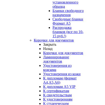
установленного
образца
Бланки свободного
назначения
Свободные бланки
Формат А5
Распродажа
бланков (все по 10-
15 руб.!)
Корочки для документов
Закрыть
Назад
Корочки для документов
Ламинирование
документов
Удостоверения из
кожзама
Удостоверения из кожи
К дипломам (формат
А4,А5,А6)
К дипломам А5 VIP
К сертификатам
К свидетельствам
К удостоверениям
К студенческим