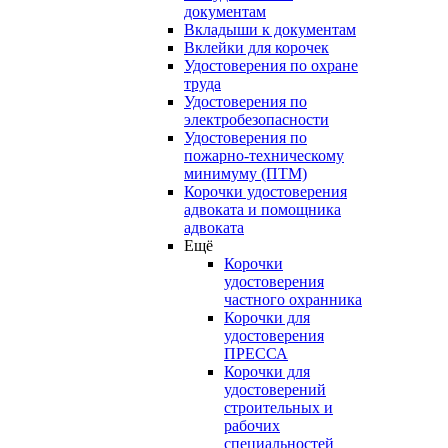
документам
Вкладыши к документам
Вклейки для корочек
Удостоверения по охране
труда
Удостоверения по
электробезопасности
Удостоверения по
пожарно-техническому
минимуму (ПТМ)
Корочки удостоверения
адвоката и помощника
адвоката
Ещё
Корочки
удостоверения
частного охранника
Корочки для
удостоверения
ПРЕССА
Корочки для
удостоверений
строительных и
рабочих
специальностей