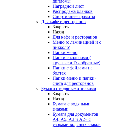
дипломы
Наградной лист
Распродажа бланков
Спортивные грамоты
Для кафе и ресторанов
Закрыть
Назад
Для кафе и ресторанов
Меню (с ламинацией и с
пикколо)
Папки меню
Папки с кольцами (
круглые и D - образные)
Папки с файлами на
болтах
Папки-меню и папки-
счета для ресторанов
Бумага с водяными знаками
Закрыть
Назад
Бумага с водяными
знаками
Бумага для документов
А4, А5, А3 и А2+ с
узорами водяных знаков