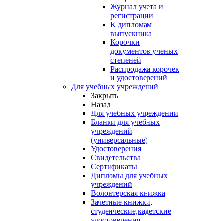
Журнал учета и
регистрации
К дипломам
выпускника
Корочки
документов ученых
степеней
Распродажа корочек
и удостоверений
Для учебных учреждений
Закрыть
Назад
Для учебных учреждений
Бланки для учебных
учреждений
(универсальные)
Удостоверения
Свидетельства
Сертификаты
Дипломы для учебных
учреждений
Волонтерская книжка
Зачетные книжки,
студенческие,кадетские
удостоверения