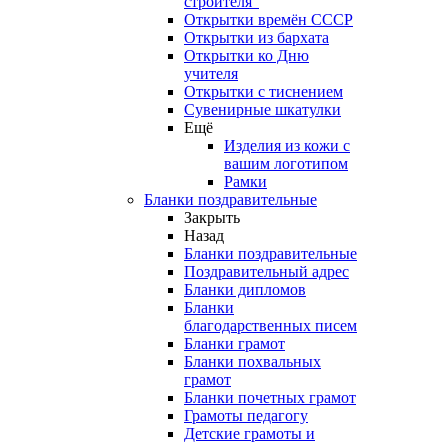
строителя"
Открытки времён СССР
Открытки из бархата
Открытки ко Дню
учителя
Открытки с тиснением
Сувенирные шкатулки
Ещё
Изделия из кожи с
вашим логотипом
Рамки
Бланки поздравительные
Закрыть
Назад
Бланки поздравительные
Поздравительный адрес
Бланки дипломов
Бланки
благодарственных писем
Бланки грамот
Бланки похвальных
грамот
Бланки почетных грамот
Грамоты педагогу
Детские грамоты и