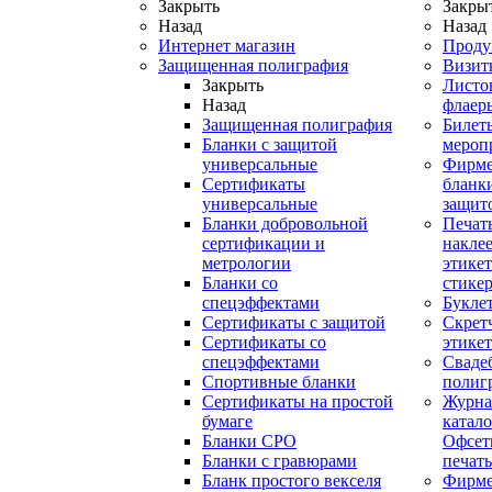
Закрыть
Закры
Назад
Назад
Интернет магазин
Проду
Защищенная полиграфия
Визит
Закрыть
Листо
Назад
флаер
Защищенная полиграфия
Билет
Бланки с защитой
мероп
универсальные
Фирм
Сертификаты
бланки
универсальные
защит
Бланки добровольной
Печат
сертификации и
наклее
метрологии
этикет
Бланки со
стике
спецэффектами
Букле
Сертификаты с защитой
Скрет
Сертификаты со
этике
спецэффектами
Сваде
Спортивные бланки
полиг
Cертификаты на простой
Журна
бумаге
катал
Бланки СРО
Офсет
Бланки с гравюрами
печать
Бланк простого векселя
Фирм