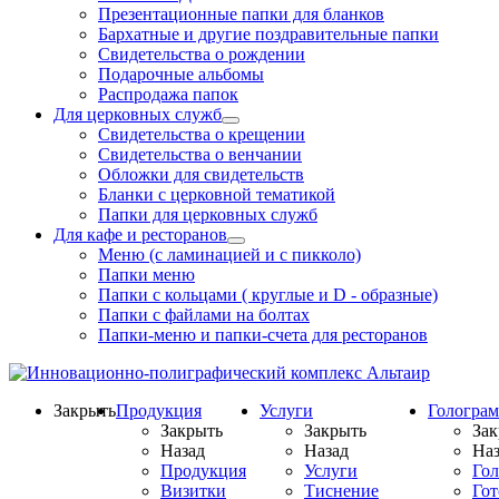
Презентационные папки для бланков
Бархатные и другие поздравительные папки
Свидетельства о рождении
Подарочные альбомы
Распродажа папок
Для церковных служб
Свидетельства о крещении
Свидетельства о венчании
Обложки для свидетельств
Бланки с церковной тематикой
Папки для церковных служб
Для кафе и ресторанов
Меню (с ламинацией и с пикколо)
Папки меню
Папки с кольцами ( круглые и D - образные)
Папки с файлами на болтах
Папки-меню и папки-счета для ресторанов
Закрыть
Продукция
Услуги
Гологра
Закрыть
Закрыть
Зак
Назад
Назад
Наз
Продукция
Услуги
Го
Визитки
Тиснение
Го