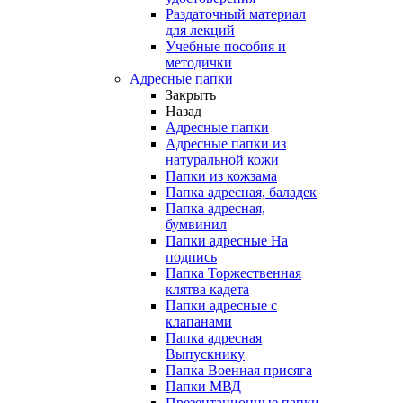
Раздаточный материал
для лекций
Учебные пособия и
методички
Адресные папки
Закрыть
Назад
Адресные папки
Адресные папки из
натуральной кожи
Папки из кожзама
Папка адресная, баладек
Папка адресная,
бумвинил
Папки адресные На
подпись
Папка Торжественная
клятва кадета
Папки адресные с
клапанами
Папка адресная
Выпускнику
Папка Военная присяга
Папки МВД
Презентационные папки