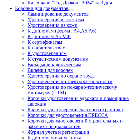
Календари "Год Дракона 2024" за 3 дня
Корочки для документов
Ламинирование документов
Удостоверения из кожзама
Удостоверения из кожи
К дипломам (формат А4,А5,А6)
К дипломам А5 VIP
К сертификатам
К свидетельствам
К удостоверениям
К студенческим документам
Вкладыши к документам
Вклейки для корочек
Удостоверения по охране труда
Удостоверения по электробезопасности
Удостоверения по пожарно-техническому
минимуму (ПТМ)
Корочки удостоверения адвоката и помощника
адвоката
Корочки удостоверения частного охранника
Корочки для удостоверения ПРЕССА
Корочки для удостоверений строительных и
рабочих специальностей
Журнал учета и регистрации
К дипломам выпускника