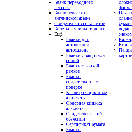
Бланк переводного
блокн
векселя
форма
Бланк векселя на
Печат
английском языке
бланко
Свидетельства с защитой
бумаге
Билеты, купоны, талоны
водян
Ещё
знако
Бланки для
Кален
автошкол и
Книги
автосалона
Папки
Бланки с защитной
карто
сеткой
Бланки с тонкой
рамкой
Бланки
свидетельства о
поверке
Квалификационные
аттестаты
Ордерная книжка
адвоката
Свидетельства об
обучении
Сертификат бумага
Бланки