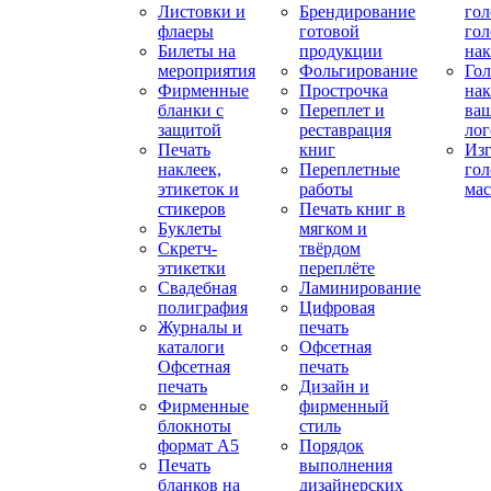
Листовки и
Брендирование
го
флаеры
готовой
гол
Билеты на
продукции
на
мероприятия
Фольгирование
Гол
Фирменные
Прострочка
нак
бланки с
Переплет и
ва
защитой
реставрация
ло
Печать
книг
Изг
наклеек,
Переплетные
гол
этикеток и
работы
мас
стикеров
Печать книг в
Буклеты
мягком и
Скретч-
твёрдом
этикетки
переплёте
Свадебная
Ламинирование
полиграфия
Цифровая
Журналы и
печать
каталоги
Офсетная
Офсетная
печать
печать
Дизайн и
Фирменные
фирменный
блокноты
стиль
формат А5
Порядок
Печать
выполнения
бланков на
дизайнерских