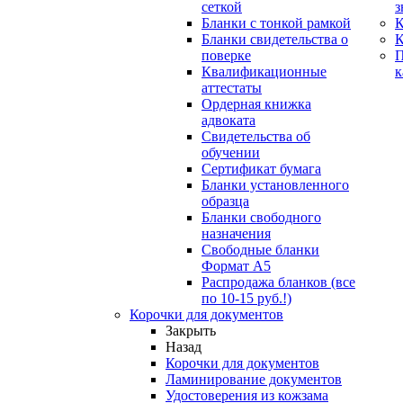
сеткой
з
Бланки с тонкой рамкой
К
Бланки свидетельства о
поверке
Квалификационные
к
аттестаты
Ордерная книжка
адвоката
Свидетельства об
обучении
Сертификат бумага
Бланки установленного
образца
Бланки свободного
назначения
Свободные бланки
Формат А5
Распродажа бланков (все
по 10-15 руб.!)
Корочки для документов
Закрыть
Назад
Корочки для документов
Ламинирование документов
Удостоверения из кожзама