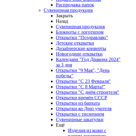
Распродажа папок
Сувенирная продукция
Закрыть
Назад
Сувенирная продукция
Блокноты с логотипом
Открытки "Поздравляю"
Детские открытки
Дизайнерские конверты
Новогодние открытки
Календари "Год Дракона 2024"
за 3 дня
Открытки "9 Мая", "День
победы"
Открытки "С 23 Февраля"
Открытки "С 8 Марта!"
Открытки "С днём строителя"
Открытки времён СССР
Открытки из бархата
Открытки ко Дню учителя
Открытки с тиснением
Сувенирные шкатулки
Ещё
Изделия из кожи с
вашим логотипом