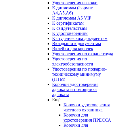
Удостоверения из кожи
К дипломам (формат
А4,А5,А6)
К дипломам А5 VIP
К сертификатам
К свидетельствам
К удостоверениям
К студенческим документам
Вкладыши к документам
Вклейки для корочек
Удостоверения по охране труда
Удостоверения по
электробезопасности
Удостоверения по пожарно-
техническому минимуму
(ПТМ)
Корочки удостоверения
адвоката и помощника
адвоката
Ещё
Корочки удостоверения
частного охранника
Корочки для
удостоверения ПРЕССА
Корочки для