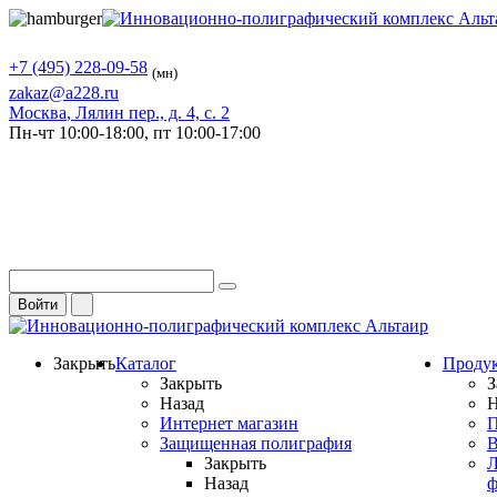
+7 (495) 228-09-58
(мн)
zakaz@a228.ru
Москва
, Лялин пер., д. 4, с. 2
Пн-чт
10:00-18:00,
пт
10:00-17:00
Войти
Закрыть
Каталог
Проду
Закрыть
З
Назад
Н
Интернет магазин
П
Защищенная полиграфия
В
Закрыть
Л
Назад
ф