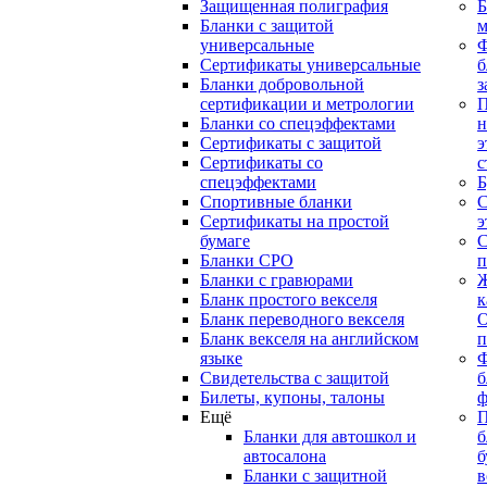
Защищенная полиграфия
Б
Бланки с защитой
м
универсальные
Сертификаты универсальные
б
Бланки добровольной
з
сертификации и метрологии
П
Бланки со спецэффектами
н
Сертификаты с защитой
э
Сертификаты со
с
спецэффектами
Б
Спортивные бланки
С
Cертификаты на простой
э
бумаге
С
Бланки СРО
п
Бланки с гравюрами
Ж
Бланк простого векселя
к
Бланк переводного векселя
О
Бланк векселя на английском
п
языке
Свидетельства с защитой
б
Билеты, купоны, талоны
ф
Ещё
П
Бланки для автошкол и
б
автосалона
б
Бланки с защитной
в