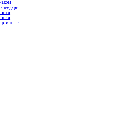
наком
алендари
Книги
Папки
артонные