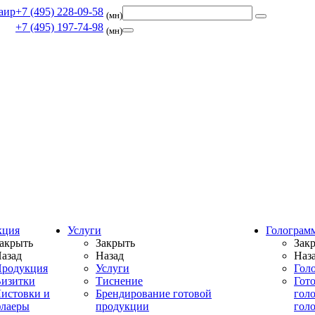
+7 (495) 228-09-58
(мн)
+7 (495) 197-74-98
(мн)
кция
Услуги
Голограм
акрыть
Закрыть
Зак
азад
Назад
Наз
родукция
Услуги
Гол
изитки
Тиснение
Гот
истовки и
Брендирование готовой
гол
лаеры
продукции
гол