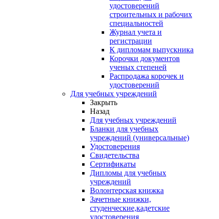
удостоверений
строительных и рабочих
специальностей
Журнал учета и
регистрации
К дипломам выпускника
Корочки документов
ученых степеней
Распродажа корочек и
удостоверений
Для учебных учреждений
Закрыть
Назад
Для учебных учреждений
Бланки для учебных
учреждений (универсальные)
Удостоверения
Свидетельства
Сертификаты
Дипломы для учебных
учреждений
Волонтерская книжка
Зачетные книжки,
студенческие,кадетские
удостоверения