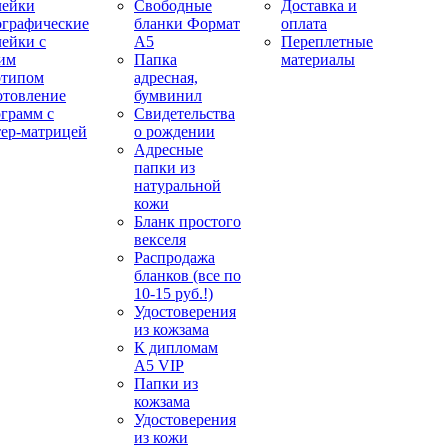
лейки
Свободные
Доставка и
ографические
бланки Формат
оплата
лейки с
А5
Переплетные
им
Папка
материалы
отипом
адресная,
отовление
бумвинил
ограмм с
Свидетельства
тер-матрицей
о рождении
Адресные
папки из
натуральной
кожи
Бланк простого
векселя
Распродажа
бланков (все по
10-15 руб.!)
Удостоверения
из кожзама
К дипломам
А5 VIP
Папки из
кожзама
Удостоверения
из кожи