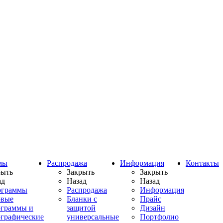
мы
Распродажа
Информация
Контакты
рыть
Закрыть
Закрыть
ад
Назад
Назад
ограммы
Распродажа
Информация
овые
Бланки с
Прайс
ограммы и
защитой
Дизайн
ографические
универсальные
Портфолио