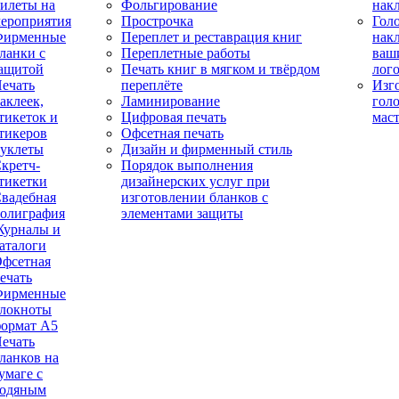
илеты на
Фольгирование
нак
ероприятия
Прострочка
Гол
Фирменные
Переплет и реставрация книг
нак
ланки с
Переплетные работы
ваш
ащитой
Печать книг в мягком и твёрдом
лог
ечать
переплёте
Изг
аклеек,
Ламинирование
гол
тикеток и
Цифровая печать
мас
тикеров
Офсетная печать
уклеты
Дизайн и фирменный стиль
кретч-
Порядок выполнения
тикетки
дизайнерских услуг при
вадебная
изготовлении бланков с
олиграфия
элементами защиты
урналы и
аталоги
фсетная
ечать
Фирменные
локноты
ормат А5
ечать
ланков на
умаге с
одяным