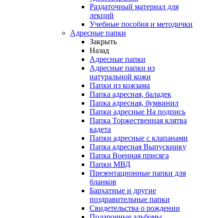
Раздаточный материал для
лекций
Учебные пособия и методички
Адресные папки
Закрыть
Назад
Адресные папки
Адресные папки из
натуральной кожи
Папки из кожзама
Папка адресная, баладек
Папка адресная, бумвинил
Папки адресные На подпись
Папка Торжественная клятва
кадета
Папки адресные с клапанами
Папка адресная Выпускнику
Папка Военная присяга
Папки МВД
Презентационные папки для
бланков
Бархатные и другие
поздравительные папки
Свидетельства о рождении
Подарочные альбомы