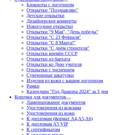
Блокноты с логотипом
Открытки "Поздравляю"
Детские открытки
Дизайнерские конверты
Новогодние открытки
Открытки "9 Мая", "День победы"
Открытки "С 23 Февраля"
Открытки "С 8 Марта!"
Открытки "С днём строителя"
Открытки времён СССР
Открытки из бархата
Открытки ко Дню учителя
Открытки с тиснением
Сувенирные шкатулки
Изделия из кожи с вашим логотипом
Рамки
Календари "Год Дракона 2024" за 3 дня
Корочки для документов
Ламинирование документов
Удостоверения из кожзама
Удостоверения из кожи
К дипломам (формат А4,А5,А6)
К дипломам А5 VIP
К сертификатам
К свидетельствам