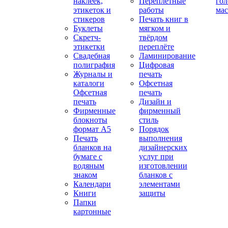
наклеек,
Переплетные
гол
этикеток и
работы
мас
стикеров
Печать книг в
Буклеты
мягком и
Скретч-
твёрдом
этикетки
переплёте
Свадебная
Ламинирование
полиграфия
Цифровая
Журналы и
печать
каталоги
Офсетная
Офсетная
печать
печать
Дизайн и
Фирменные
фирменный
блокноты
стиль
формат А5
Порядок
Печать
выполнения
бланков на
дизайнерских
бумаге с
услуг при
водяным
изготовлении
знаком
бланков с
Календари
элементами
Книги
защиты
Папки
картонные