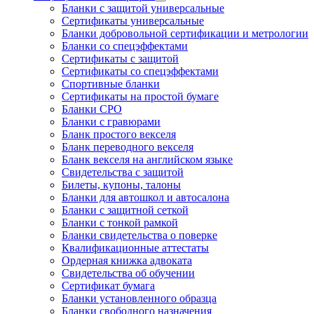
Бланки с защитой универсальные
Сертификаты универсальные
Бланки добровольной сертификации и метрологии
Бланки со спецэффектами
Сертификаты с защитой
Сертификаты со спецэффектами
Спортивные бланки
Cертификаты на простой бумаге
Бланки СРО
Бланки с гравюрами
Бланк простого векселя
Бланк переводного векселя
Бланк векселя на английском языке
Свидетельства с защитой
Билеты, купоны, талоны
Бланки для автошкол и автосалона
Бланки с защитной сеткой
Бланки с тонкой рамкой
Бланки свидетельства о поверке
Квалификационные аттестаты
Ордерная книжка адвоката
Свидетельства об обучении
Сертификат бумага
Бланки установленного образца
Бланки свободного назначения