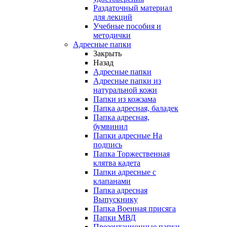
Раздаточный материал
для лекций
Учебные пособия и
методички
Адресные папки
Закрыть
Назад
Адресные папки
Адресные папки из
натуральной кожи
Папки из кожзама
Папка адресная, баладек
Папка адресная,
бумвинил
Папки адресные На
подпись
Папка Торжественная
клятва кадета
Папки адресные с
клапанами
Папка адресная
Выпускнику
Папка Военная присяга
Папки МВД
Презентационные папки