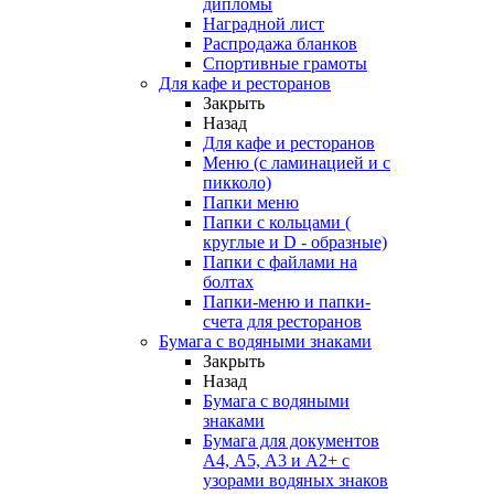
дипломы
Наградной лист
Распродажа бланков
Спортивные грамоты
Для кафе и ресторанов
Закрыть
Назад
Для кафе и ресторанов
Меню (с ламинацией и с
пикколо)
Папки меню
Папки с кольцами (
круглые и D - образные)
Папки с файлами на
болтах
Папки-меню и папки-
счета для ресторанов
Бумага с водяными знаками
Закрыть
Назад
Бумага с водяными
знаками
Бумага для документов
А4, А5, А3 и А2+ с
узорами водяных знаков