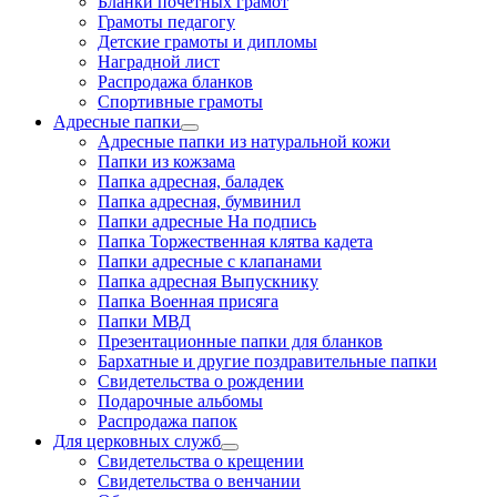
Бланки почетных грамот
Грамоты педагогу
Детские грамоты и дипломы
Наградной лист
Распродажа бланков
Спортивные грамоты
Адресные папки
Адресные папки из натуральной кожи
Папки из кожзама
Папка адресная, баладек
Папка адресная, бумвинил
Папки адресные На подпись
Папка Торжественная клятва кадета
Папки адресные с клапанами
Папка адресная Выпускнику
Папка Военная присяга
Папки МВД
Презентационные папки для бланков
Бархатные и другие поздравительные папки
Свидетельства о рождении
Подарочные альбомы
Распродажа папок
Для церковных служб
Свидетельства о крещении
Свидетельства о венчании