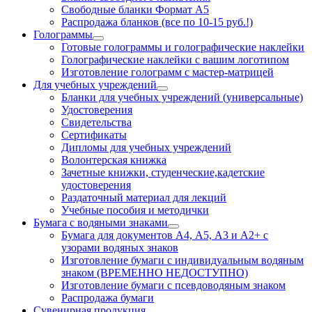
Свободные бланки Формат А5
Распродажа бланков (все по 10-15 руб.!)
Голограммы
Готовые голограммы и голографические наклейки
Голографические наклейки с вашим логотипом
Изготовление голограмм с мастер-матрицей
Для учебных учреждений
Бланки для учебных учреждений (универсальные)
Удостоверения
Свидетельства
Сертификаты
Дипломы для учебных учреждений
Волонтерская книжка
Зачетные книжки, студенческие,кадетские
удостоверения
Раздаточный материал для лекций
Учебные пособия и методички
Бумага с водяными знаками
Бумага для документов А4, А5, А3 и А2+ с
узорами водяных знаков
Изготовление бумаги с индивидуальным водяным
знаком (ВРЕМЕННО НЕДОСТУПНО)
Изготовление бумаги с псевдоводяным знаком
Распродажа бумаги
Сувенирная продукция