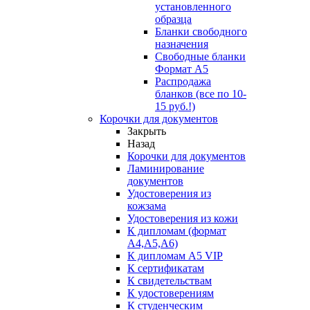
установленного
образца
Бланки свободного
назначения
Свободные бланки
Формат А5
Распродажа
бланков (все по 10-
15 руб.!)
Корочки для документов
Закрыть
Назад
Корочки для документов
Ламинирование
документов
Удостоверения из
кожзама
Удостоверения из кожи
К дипломам (формат
А4,А5,А6)
К дипломам А5 VIP
К сертификатам
К свидетельствам
К удостоверениям
К студенческим