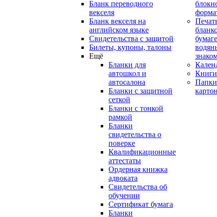
Бланк переводного
блокн
векселя
форма
Бланк векселя на
Печат
английском языке
бланко
Свидетельства с защитой
бумаге
Билеты, купоны, талоны
водян
Ещё
знако
Бланки для
Кален
автошкол и
Книги
автосалона
Папки
Бланки с защитной
карто
сеткой
Бланки с тонкой
рамкой
Бланки
свидетельства о
поверке
Квалификационные
аттестаты
Ордерная книжка
адвоката
Свидетельства об
обучении
Сертификат бумага
Бланки