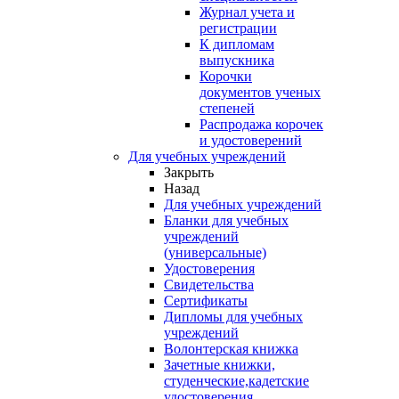
Журнал учета и
регистрации
К дипломам
выпускника
Корочки
документов ученых
степеней
Распродажа корочек
и удостоверений
Для учебных учреждений
Закрыть
Назад
Для учебных учреждений
Бланки для учебных
учреждений
(универсальные)
Удостоверения
Свидетельства
Сертификаты
Дипломы для учебных
учреждений
Волонтерская книжка
Зачетные книжки,
студенческие,кадетские
удостоверения