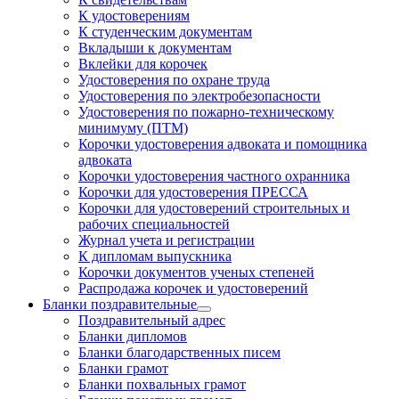
К удостоверениям
К студенческим документам
Вкладыши к документам
Вклейки для корочек
Удостоверения по охране труда
Удостоверения по электробезопасности
Удостоверения по пожарно-техническому
минимуму (ПТМ)
Корочки удостоверения адвоката и помощника
адвоката
Корочки удостоверения частного охранника
Корочки для удостоверения ПРЕССА
Корочки для удостоверений строительных и
рабочих специальностей
Журнал учета и регистрации
К дипломам выпускника
Корочки документов ученых степеней
Распродажа корочек и удостоверений
Бланки поздравительные
Поздравительный адрес
Бланки дипломов
Бланки благодарственных писем
Бланки грамот
Бланки похвальных грамот