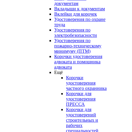
документам
Вкладыши к документам
Вклейки для корочек
Удостоверения по охране
труда
Удостоверения по
электробезопасности
Удостоверения по
пожарно-техническому
минимуму (ПТМ)
Корочки удостоверения
адвоката и помощника
адвоката
Ещё
Корочки
удостоверения
частного охранника
Корочки для
удостоверения
ПРЕССА
Корочки для
удостоверений
строительных и
рабочих
специальностей