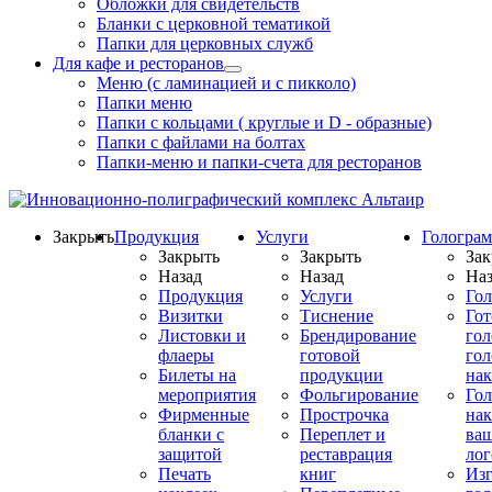
Обложки для свидетельств
Бланки с церковной тематикой
Папки для церковных служб
Для кафе и ресторанов
Меню (с ламинацией и с пикколо)
Папки меню
Папки с кольцами ( круглые и D - образные)
Папки с файлами на болтах
Папки-меню и папки-счета для ресторанов
Закрыть
Продукция
Услуги
Гологра
Закрыть
Закрыть
Зак
Назад
Назад
Наз
Продукция
Услуги
Го
Визитки
Тиснение
Го
Листовки и
Брендирование
го
флаеры
готовой
гол
Билеты на
продукции
на
мероприятия
Фольгирование
Гол
Фирменные
Прострочка
нак
бланки с
Переплет и
ва
защитой
реставрация
ло
Печать
книг
Изг