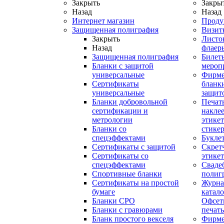
Закрыть
Закры
Назад
Назад
Интернет магазин
Проду
Защищенная полиграфия
Визит
Закрыть
Листо
Назад
флаер
Защищенная полиграфия
Билет
Бланки с защитой
мероп
универсальные
Фирм
Сертификаты
бланки
универсальные
защит
Бланки добровольной
Печат
сертификации и
наклее
метрологии
этикет
Бланки со
стике
спецэффектами
Букле
Сертификаты с защитой
Скрет
Сертификаты со
этике
спецэффектами
Сваде
Спортивные бланки
полиг
Cертификаты на простой
Журна
бумаге
катал
Бланки СРО
Офсет
Бланки с гравюрами
печать
Бланк простого векселя
Фирм