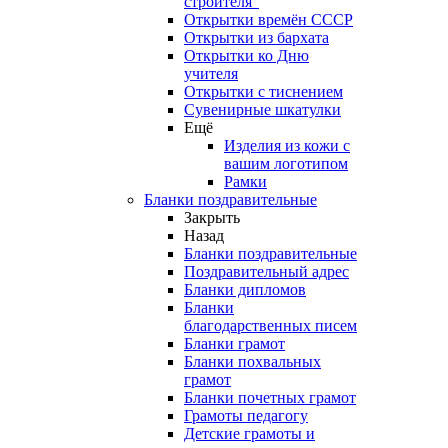
строителя"
Открытки времён СССР
Открытки из бархата
Открытки ко Дню
учителя
Открытки с тиснением
Сувенирные шкатулки
Ещё
Изделия из кожи с
вашим логотипом
Рамки
Бланки поздравительные
Закрыть
Назад
Бланки поздравительные
Поздравительный адрес
Бланки дипломов
Бланки
благодарственных писем
Бланки грамот
Бланки похвальных
грамот
Бланки почетных грамот
Грамоты педагогу
Детские грамоты и