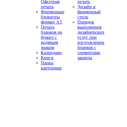
Офсетная
печать
печать
Дизайн и
Фирменные
фирменный
блокноты
стиль
формат А5
Порядок
Печать
выполнения
бланков на
дизайнерских
бумаге с
услуг при
водяным
изготовлении
знаком
бланков с
Календари
элементами
Книги
защиты
Папки
картонные