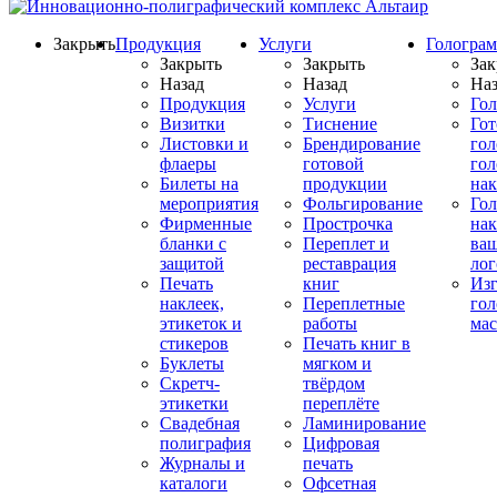
Закрыть
Продукция
Услуги
Гологра
Закрыть
Закрыть
Зак
Назад
Назад
Наз
Продукция
Услуги
Го
Визитки
Тиснение
Го
Листовки и
Брендирование
го
флаеры
готовой
гол
Билеты на
продукции
на
мероприятия
Фольгирование
Гол
Фирменные
Прострочка
нак
бланки с
Переплет и
ва
защитой
реставрация
ло
Печать
книг
Изг
наклеек,
Переплетные
гол
этикеток и
работы
мас
стикеров
Печать книг в
Буклеты
мягком и
Скретч-
твёрдом
этикетки
переплёте
Свадебная
Ламинирование
полиграфия
Цифровая
Журналы и
печать
каталоги
Офсетная