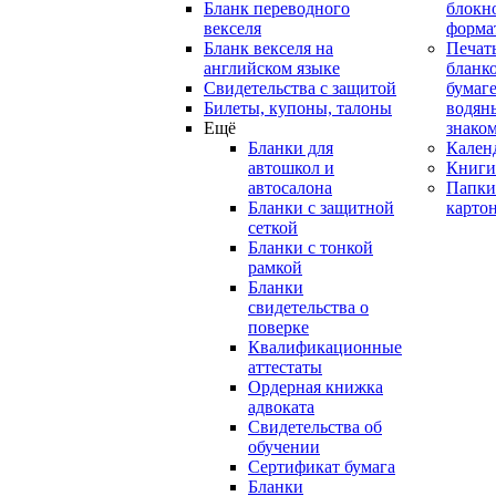
Бланк переводного
блокн
векселя
форма
Бланк векселя на
Печат
английском языке
бланко
Свидетельства с защитой
бумаге
Билеты, купоны, талоны
водян
Ещё
знако
Бланки для
Кален
автошкол и
Книги
автосалона
Папки
Бланки с защитной
карто
сеткой
Бланки с тонкой
рамкой
Бланки
свидетельства о
поверке
Квалификационные
аттестаты
Ордерная книжка
адвоката
Свидетельства об
обучении
Сертификат бумага
Бланки