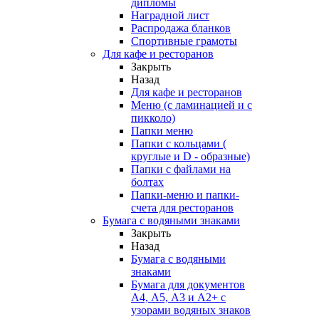
дипломы
Наградной лист
Распродажа бланков
Спортивные грамоты
Для кафе и ресторанов
Закрыть
Назад
Для кафе и ресторанов
Меню (с ламинацией и с
пикколо)
Папки меню
Папки с кольцами (
круглые и D - образные)
Папки с файлами на
болтах
Папки-меню и папки-
счета для ресторанов
Бумага с водяными знаками
Закрыть
Назад
Бумага с водяными
знаками
Бумага для документов
А4, А5, А3 и А2+ с
узорами водяных знаков