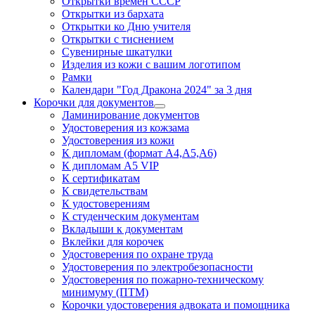
Открытки времён СССР
Открытки из бархата
Открытки ко Дню учителя
Открытки с тиснением
Сувенирные шкатулки
Изделия из кожи с вашим логотипом
Рамки
Календари "Год Дракона 2024" за 3 дня
Корочки для документов
Ламинирование документов
Удостоверения из кожзама
Удостоверения из кожи
К дипломам (формат А4,А5,А6)
К дипломам А5 VIP
К сертификатам
К свидетельствам
К удостоверениям
К студенческим документам
Вкладыши к документам
Вклейки для корочек
Удостоверения по охране труда
Удостоверения по электробезопасности
Удостоверения по пожарно-техническому
минимуму (ПТМ)
Корочки удостоверения адвоката и помощника