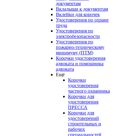
документам
Вкладыши к документам
Вклейки для корочек
Удостоверения по охране
труда
Удостоверения по
электробезопасности
Удостоверения по
пожарно-техническому
минимуму (ПТМ)
Корочки удостоверения
адвоката и помощника
адвоката
Ещё
Корочки
удостоверения
частного охранника
Корочки для
удостоверения
ПРЕССА
Корочки для
удостоверений
строительных и
рабочих
специальностей