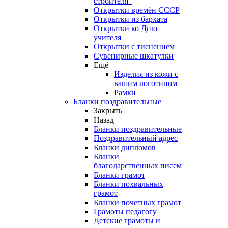
строителя"
Открытки времён СССР
Открытки из бархата
Открытки ко Дню
учителя
Открытки с тиснением
Сувенирные шкатулки
Ещё
Изделия из кожи с
вашим логотипом
Рамки
Бланки поздравительные
Закрыть
Назад
Бланки поздравительные
Поздравительный адрес
Бланки дипломов
Бланки
благодарственных писем
Бланки грамот
Бланки похвальных
грамот
Бланки почетных грамот
Грамоты педагогу
Детские грамоты и