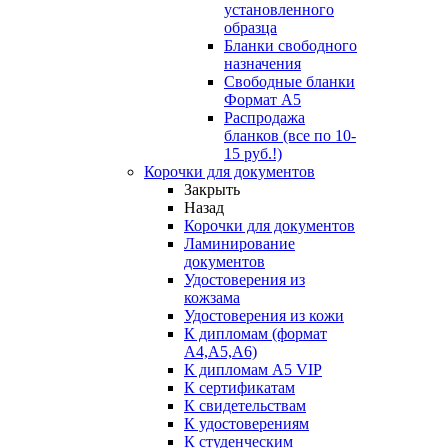
установленного
образца
Бланки свободного
назначения
Свободные бланки
Формат А5
Распродажа
бланков (все по 10-
15 руб.!)
Корочки для документов
Закрыть
Назад
Корочки для документов
Ламинирование
документов
Удостоверения из
кожзама
Удостоверения из кожи
К дипломам (формат
А4,А5,А6)
К дипломам А5 VIP
К сертификатам
К свидетельствам
К удостоверениям
К студенческим