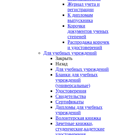
Журнал учета и
регистрации
К дипломам
выпускника
Корочки
документов ученых
степеней
Распродажа корочек
и удостоверений
Для учебных учреждений
Закрыть
Назад
Для учебных учреждений
Бланки для учебных
учреждений
(универсальные)
Удостоверения
Свидетельства
Сертификаты
Дипломы для учебных
учреждений
Волонтерская книжка
Зачетные книжки,
студенческие,кадетские
удостоверения