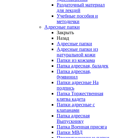
Раздаточный материал
для лекций
Учебные пособия и
методички
Адресные папки
Закрыть
Назад
Адресные папки
Адресные папки из
натуральной кожи
Папки из кожзама
Папка адресная, баладек
Папка адресная,
бумвинил
Папки адресные На
подпись
Папка Торжественная
клятва кадета
Папки адресные с
клапанами
Папка адресная
Выпускнику
Папка Военная присяга
Папки МВД
Презентационные папки