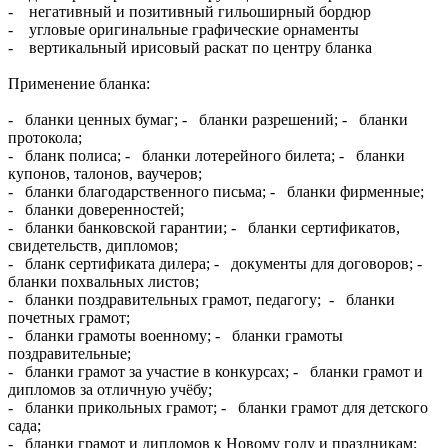
- негативный и позитивный гильоширный бордюр
- угловые оригинальные графические орнаменты
- вертикальный ирисовый раскат по центру бланка
Применение бланка:
- бланки ценных бумаг; - бланки разрешений; - бланки
протокола;
- бланк полиса; - бланки лотерейного билета; - бланки
купонов, талонов, ваучеров;
- бланки благодарственного письма; - бланки фирменные;
- бланки доверенностей;
- бланки банковской гарантии; - бланки сертификатов,
свидетельств, дипломов;
- бланк сертификата дилера; - документы для договоров; -
бланки похвальных листов;
- бланки поздравительных грамот, педагогу; - бланки
почетных грамот;
- бланки грамоты военному; - бланки грамоты
поздравительные;
- бланки грамот за участие в конкурсах; - бланки грамот и
дипломов за отличную учёбу;
- бланки прикольных грамот; - бланки грамот для детского
сада;
- бланки грамот и дипломов к Новому году и праздникам;