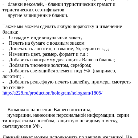
- бланки векселей, - бланки туристических грамот и
туристических сертификатов
- другие защищенные бланки.
Также мы можем сделать любую доработку и изменение
бланка:
- Создадим индивидуальный макет;
- Печать на бумаге с водяным знаком
- Допечатать логотип, название, №, серию и т.д.;
- Изменить цвет, размер, формат и т.д.;
- Добавить голограмму для защиты Вашего бланка;
- Добавить тиснение золотом, серебром;
- Добавить светящийся элемент под УФ (например,
логотип) .
- Добавить рельефную печать наклейку, примеры смотреть
по ссылке
http://a228.ru/production/hologram/hologram/1805/
Возможно нанесение Вашего логотипа,
нумерации. нанесение персональной информации, серии
типографским способом, защитную невидимую метку,
светящуюся в УФ .
Данный макет можем использовать по вашему желанию! На