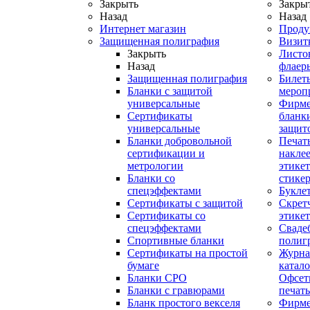
Закрыть
Закры
Назад
Назад
Интернет магазин
Проду
Защищенная полиграфия
Визит
Закрыть
Листо
Назад
флаер
Защищенная полиграфия
Билет
Бланки с защитой
мероп
универсальные
Фирм
Сертификаты
бланки
универсальные
защит
Бланки добровольной
Печат
сертификации и
наклее
метрологии
этикет
Бланки со
стике
спецэффектами
Букле
Сертификаты с защитой
Скрет
Сертификаты со
этике
спецэффектами
Сваде
Спортивные бланки
полиг
Cертификаты на простой
Журна
бумаге
катал
Бланки СРО
Офсет
Бланки с гравюрами
печать
Бланк простого векселя
Фирм