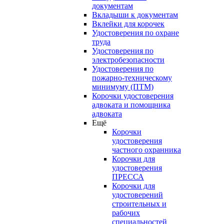
документам
Вкладыши к документам
Вклейки для корочек
Удостоверения по охране
труда
Удостоверения по
электробезопасности
Удостоверения по
пожарно-техническому
минимуму (ПТМ)
Корочки удостоверения
адвоката и помощника
адвоката
Ещё
Корочки
удостоверения
частного охранника
Корочки для
удостоверения
ПРЕССА
Корочки для
удостоверений
строительных и
рабочих
специальностей