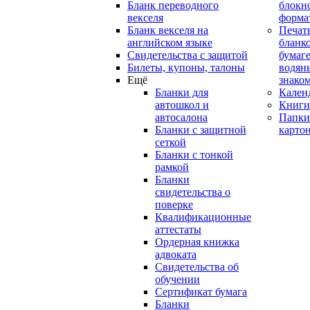
Бланк переводного
блокн
векселя
форма
Бланк векселя на
Печат
английском языке
бланко
Свидетельства с защитой
бумаге
Билеты, купоны, талоны
водян
Ещё
знако
Бланки для
Кален
автошкол и
Книги
автосалона
Папки
Бланки с защитной
карто
сеткой
Бланки с тонкой
рамкой
Бланки
свидетельства о
поверке
Квалификационные
аттестаты
Ордерная книжка
адвоката
Свидетельства об
обучении
Сертификат бумага
Бланки