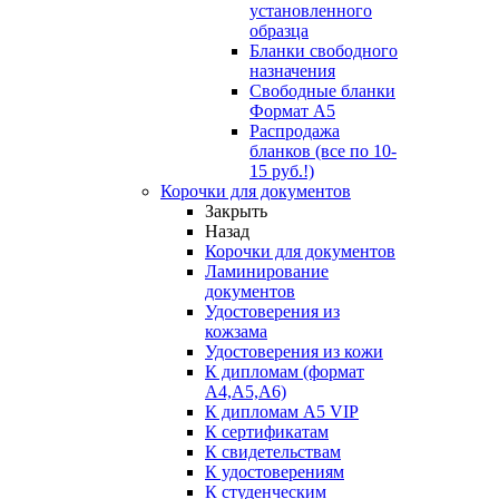
установленного
образца
Бланки свободного
назначения
Свободные бланки
Формат А5
Распродажа
бланков (все по 10-
15 руб.!)
Корочки для документов
Закрыть
Назад
Корочки для документов
Ламинирование
документов
Удостоверения из
кожзама
Удостоверения из кожи
К дипломам (формат
А4,А5,А6)
К дипломам А5 VIP
К сертификатам
К свидетельствам
К удостоверениям
К студенческим