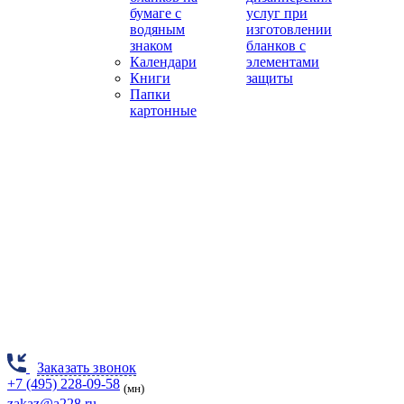
бумаге с
услуг при
водяным
изготовлении
знаком
бланков с
Календари
элементами
Книги
защиты
Папки
картонные
Заказать звонок
+7 (495) 228-09-58
(мн)
zakaz@a228.ru