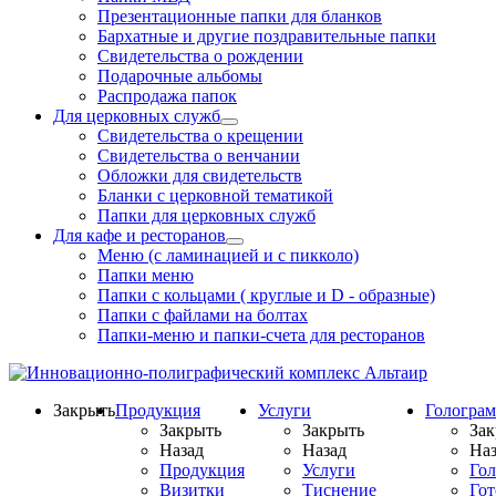
Презентационные папки для бланков
Бархатные и другие поздравительные папки
Свидетельства о рождении
Подарочные альбомы
Распродажа папок
Для церковных служб
Свидетельства о крещении
Свидетельства о венчании
Обложки для свидетельств
Бланки с церковной тематикой
Папки для церковных служб
Для кафе и ресторанов
Меню (с ламинацией и с пикколо)
Папки меню
Папки с кольцами ( круглые и D - образные)
Папки с файлами на болтах
Папки-меню и папки-счета для ресторанов
Закрыть
Продукция
Услуги
Гологра
Закрыть
Закрыть
Зак
Назад
Назад
Наз
Продукция
Услуги
Го
Визитки
Тиснение
Го