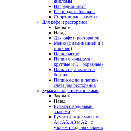
дипломы
Наградной лист
Распродажа бланков
Спортивные грамоты
Для кафе и ресторанов
Закрыть
Назад
Для кафе и ресторанов
Меню (с ламинацией и с
пикколо)
Папки меню
Папки с кольцами (
круглые и D - образные)
Папки с файлами на
болтах
Папки-меню и папки-
счета для ресторанов
Бумага с водяными знаками
Закрыть
Назад
Бумага с водяными
знаками
Бумага для документов
А4, А5, А3 и А2+ с
узорами водяных знаков