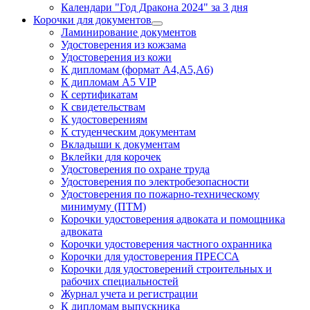
Календари "Год Дракона 2024" за 3 дня
Корочки для документов
Ламинирование документов
Удостоверения из кожзама
Удостоверения из кожи
К дипломам (формат А4,А5,А6)
К дипломам А5 VIP
К сертификатам
К свидетельствам
К удостоверениям
К студенческим документам
Вкладыши к документам
Вклейки для корочек
Удостоверения по охране труда
Удостоверения по электробезопасности
Удостоверения по пожарно-техническому
минимуму (ПТМ)
Корочки удостоверения адвоката и помощника
адвоката
Корочки удостоверения частного охранника
Корочки для удостоверения ПРЕССА
Корочки для удостоверений строительных и
рабочих специальностей
Журнал учета и регистрации
К дипломам выпускника