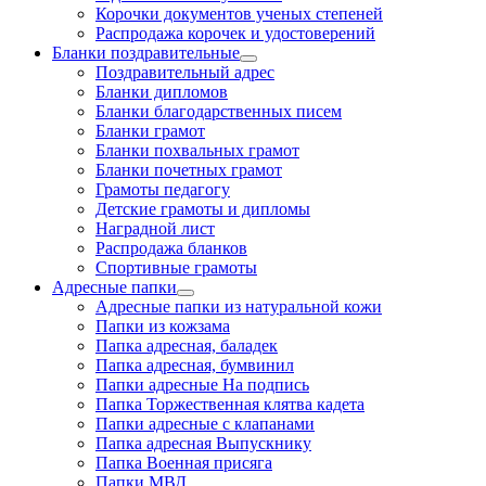
Корочки документов ученых степеней
Распродажа корочек и удостоверений
Бланки поздравительные
Поздравительный адрес
Бланки дипломов
Бланки благодарственных писем
Бланки грамот
Бланки похвальных грамот
Бланки почетных грамот
Грамоты педагогу
Детские грамоты и дипломы
Наградной лист
Распродажа бланков
Спортивные грамоты
Адресные папки
Адресные папки из натуральной кожи
Папки из кожзама
Папка адресная, баладек
Папка адресная, бумвинил
Папки адресные На подпись
Папка Торжественная клятва кадета
Папки адресные с клапанами
Папка адресная Выпускнику
Папка Военная присяга
Папки МВД