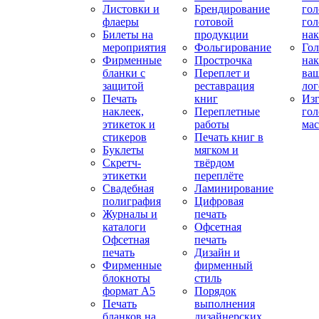
Листовки и
Брендирование
го
флаеры
готовой
гол
Билеты на
продукции
на
мероприятия
Фольгирование
Гол
Фирменные
Прострочка
нак
бланки с
Переплет и
ва
защитой
реставрация
ло
Печать
книг
Изг
наклеек,
Переплетные
гол
этикеток и
работы
мас
стикеров
Печать книг в
Буклеты
мягком и
Скретч-
твёрдом
этикетки
переплёте
Свадебная
Ламинирование
полиграфия
Цифровая
Журналы и
печать
каталоги
Офсетная
Офсетная
печать
печать
Дизайн и
Фирменные
фирменный
блокноты
стиль
формат А5
Порядок
Печать
выполнения
бланков на
дизайнерских