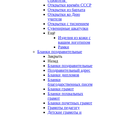
строителя"
Открытки времён СССР
Открытки из бархата
Открытки ко Дню
учителя
Открытки с тиснением
Сувенирные шкатулки
Ещё
Изделия из кожи с
вашим логотипом
Рамки
Бланки поздравительные
Закрыть
Назад
Бланки поздравительные
Поздравительный адрес
Бланки дипломов
Бланки
благодарственных писем
Бланки грамот
Бланки похвальных
грамот
Бланки почетных грамот
Грамоты педагогу
Детские грамоты и