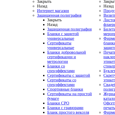
Закрыть
Закры
Назад
Назад
Интернет магазин
Проду
Защищенная полиграфия
Визит
Закрыть
Листо
Назад
флаер
Защищенная полиграфия
Билет
Бланки с защитой
мероп
универсальные
Фирм
Сертификаты
бланки
универсальные
защит
Бланки добровольной
Печат
сертификации и
наклее
метрологии
этикет
Бланки со
стике
спецэффектами
Букле
Сертификаты с защитой
Скрет
Сертификаты со
этике
спецэффектами
Сваде
Спортивные бланки
полиг
Cертификаты на простой
Журна
бумаге
катал
Бланки СРО
Офсет
Бланки с гравюрами
печать
Бланк простого векселя
Фирм