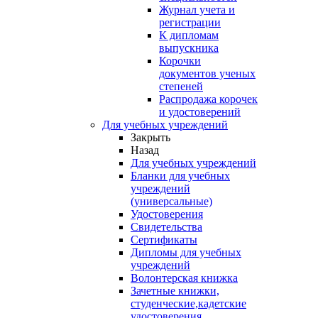
Журнал учета и
регистрации
К дипломам
выпускника
Корочки
документов ученых
степеней
Распродажа корочек
и удостоверений
Для учебных учреждений
Закрыть
Назад
Для учебных учреждений
Бланки для учебных
учреждений
(универсальные)
Удостоверения
Свидетельства
Сертификаты
Дипломы для учебных
учреждений
Волонтерская книжка
Зачетные книжки,
студенческие,кадетские
удостоверения