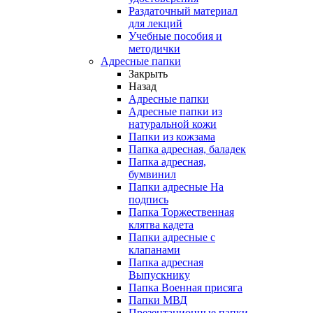
Раздаточный материал
для лекций
Учебные пособия и
методички
Адресные папки
Закрыть
Назад
Адресные папки
Адресные папки из
натуральной кожи
Папки из кожзама
Папка адресная, баладек
Папка адресная,
бумвинил
Папки адресные На
подпись
Папка Торжественная
клятва кадета
Папки адресные с
клапанами
Папка адресная
Выпускнику
Папка Военная присяга
Папки МВД
Презентационные папки