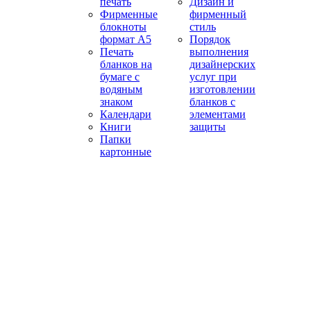
печать
Дизайн и
Фирменные
фирменный
блокноты
стиль
формат А5
Порядок
Печать
выполнения
бланков на
дизайнерских
бумаге с
услуг при
водяным
изготовлении
знаком
бланков с
Календари
элементами
Книги
защиты
Папки
картонные