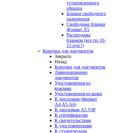
установленного
образца
Бланки свободного
назначения
Свободные бланки
Формат А5
Распродажа
бланков (все по 10-
15 руб.!)
Корочки для документов
Закрыть
Назад
Корочки для документов
Ламинирование
документов
Удостоверения из
кожзама
Удостоверения из кожи
К дипломам (формат
А4,А5,А6)
К дипломам А5 VIP
К сертификатам
К свидетельствам
К удостоверениям
К студенческим