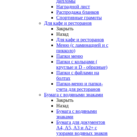
дипломы
Наградной лист
Распродажа бланков
Спортивные грамоты
Для кафе и ресторанов
Закрыть
Назад
Для кафе и ресторанов
Меню (с ламинацией и с
пикколо)
Папки меню
Папки с кольцами (
круглые и D - образные)
Папки с файлами на
болтах
Папки-меню и папки-
счета для ресторанов
Бумага с водяными знаками
Закрыть
Назад
Бумага с водяными
знаками
Бумага для документов
А4, А5, А3 и А2+ с
узорами водяных знаков