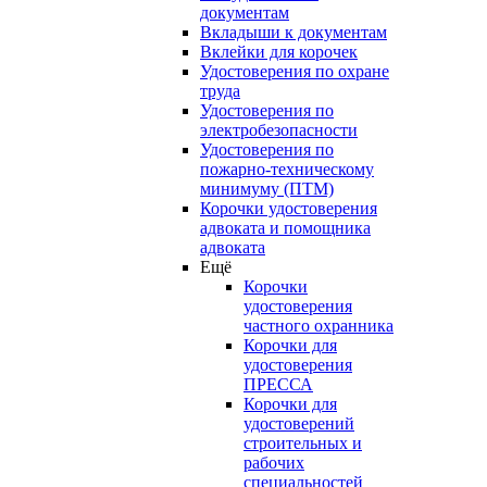
документам
Вкладыши к документам
Вклейки для корочек
Удостоверения по охране
труда
Удостоверения по
электробезопасности
Удостоверения по
пожарно-техническому
минимуму (ПТМ)
Корочки удостоверения
адвоката и помощника
адвоката
Ещё
Корочки
удостоверения
частного охранника
Корочки для
удостоверения
ПРЕССА
Корочки для
удостоверений
строительных и
рабочих
специальностей