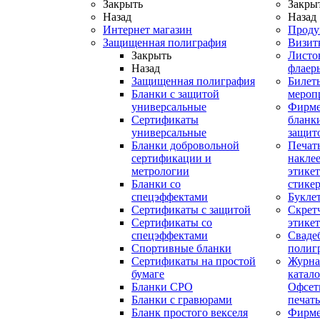
Закрыть
Закры
Назад
Назад
Интернет магазин
Проду
Защищенная полиграфия
Визит
Закрыть
Листо
Назад
флаер
Защищенная полиграфия
Билет
Бланки с защитой
мероп
универсальные
Фирм
Сертификаты
бланки
универсальные
защит
Бланки добровольной
Печат
сертификации и
наклее
метрологии
этикет
Бланки со
стике
спецэффектами
Букле
Сертификаты с защитой
Скрет
Сертификаты со
этике
спецэффектами
Сваде
Спортивные бланки
полиг
Cертификаты на простой
Журна
бумаге
катал
Бланки СРО
Офсет
Бланки с гравюрами
печать
Бланк простого векселя
Фирм