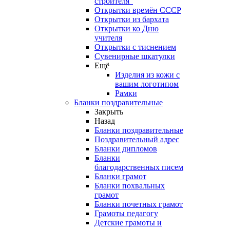
строителя"
Открытки времён СССР
Открытки из бархата
Открытки ко Дню
учителя
Открытки с тиснением
Сувенирные шкатулки
Ещё
Изделия из кожи с
вашим логотипом
Рамки
Бланки поздравительные
Закрыть
Назад
Бланки поздравительные
Поздравительный адрес
Бланки дипломов
Бланки
благодарственных писем
Бланки грамот
Бланки похвальных
грамот
Бланки почетных грамот
Грамоты педагогу
Детские грамоты и