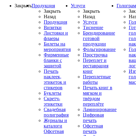
Закрыть
Продукция
Услуги
Гологра
Закрыть
Закрыть
Зак
Назад
Назад
Наз
Продукция
Услуги
Го
Визитки
Тиснение
Го
Листовки и
Брендирование
го
флаеры
готовой
гол
Билеты на
продукции
на
мероприятия
Фольгирование
Гол
Фирменные
Прострочка
нак
бланки с
Переплет и
ва
защитой
реставрация
ло
Печать
книг
Изг
наклеек,
Переплетные
гол
этикеток и
работы
мас
стикеров
Печать книг в
Буклеты
мягком и
Скретч-
твёрдом
этикетки
переплёте
Свадебная
Ламинирование
полиграфия
Цифровая
Журналы и
печать
каталоги
Офсетная
Офсетная
печать