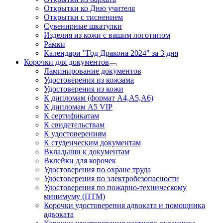
Открытки ко Дню учителя
Открытки с тиснением
Сувенирные шкатулки
Изделия из кожи с вашим логотипом
Рамки
Календари "Год Дракона 2024" за 3 дня
Корочки для документов
Ламинирование документов
Удостоверения из кожзама
Удостоверения из кожи
К дипломам (формат А4,А5,А6)
К дипломам А5 VIP
К сертификатам
К свидетельствам
К удостоверениям
К студенческим документам
Вкладыши к документам
Вклейки для корочек
Удостоверения по охране труда
Удостоверения по электробезопасности
Удостоверения по пожарно-техническому
минимуму (ПТМ)
Корочки удостоверения адвоката и помощника
адвоката