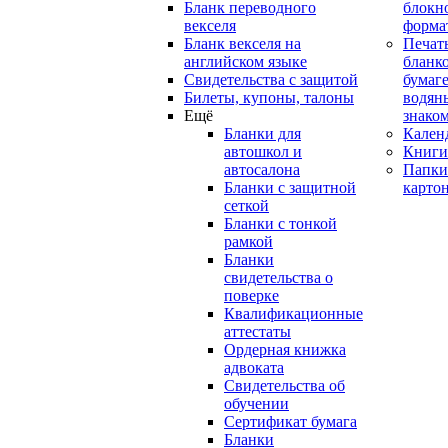
Бланк переводного
блокн
векселя
форма
Бланк векселя на
Печат
английском языке
бланко
Свидетельства с защитой
бумаге
Билеты, купоны, талоны
водян
Ещё
знако
Бланки для
Кален
автошкол и
Книги
автосалона
Папки
Бланки с защитной
карто
сеткой
Бланки с тонкой
рамкой
Бланки
свидетельства о
поверке
Квалификационные
аттестаты
Ордерная книжка
адвоката
Свидетельства об
обучении
Сертификат бумага
Бланки