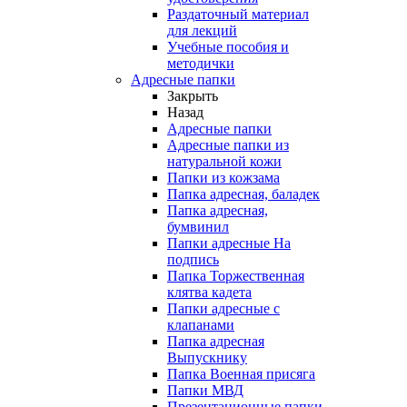
Раздаточный материал
для лекций
Учебные пособия и
методички
Адресные папки
Закрыть
Назад
Адресные папки
Адресные папки из
натуральной кожи
Папки из кожзама
Папка адресная, баладек
Папка адресная,
бумвинил
Папки адресные На
подпись
Папка Торжественная
клятва кадета
Папки адресные с
клапанами
Папка адресная
Выпускнику
Папка Военная присяга
Папки МВД
Презентационные папки