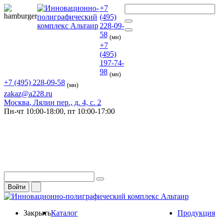
+7
(495)
228-09-
58
(мн)
+7
(495)
197-74-
98
(мн)
+7 (495) 228-09-58
(мн)
zakaz@a228.ru
Москва
, Лялин пер., д. 4, с. 2
Пн-чт
10:00-18:00,
пт
10:00-17:00
Войти
Закрыть
Каталог
Продукция