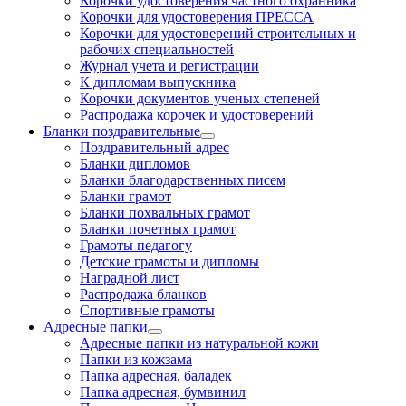
Корочки удостоверения частного охранника
Корочки для удостоверения ПРЕССА
Корочки для удостоверений строительных и
рабочих специальностей
Журнал учета и регистрации
К дипломам выпускника
Корочки документов ученых степеней
Распродажа корочек и удостоверений
Бланки поздравительные
Поздравительный адрес
Бланки дипломов
Бланки благодарственных писем
Бланки грамот
Бланки похвальных грамот
Бланки почетных грамот
Грамоты педагогу
Детские грамоты и дипломы
Наградной лист
Распродажа бланков
Спортивные грамоты
Адресные папки
Адресные папки из натуральной кожи
Папки из кожзама
Папка адресная, баладек
Папка адресная, бумвинил