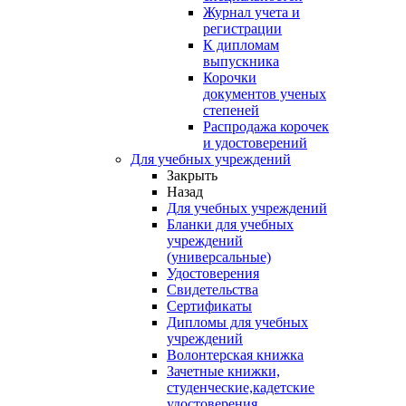
Журнал учета и
регистрации
К дипломам
выпускника
Корочки
документов ученых
степеней
Распродажа корочек
и удостоверений
Для учебных учреждений
Закрыть
Назад
Для учебных учреждений
Бланки для учебных
учреждений
(универсальные)
Удостоверения
Свидетельства
Сертификаты
Дипломы для учебных
учреждений
Волонтерская книжка
Зачетные книжки,
студенческие,кадетские
удостоверения