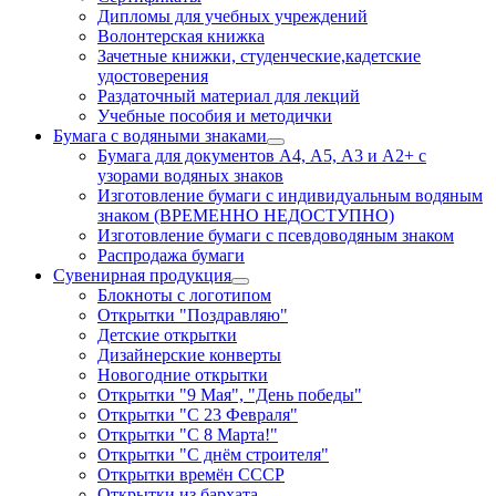
Дипломы для учебных учреждений
Волонтерская книжка
Зачетные книжки, студенческие,кадетские
удостоверения
Раздаточный материал для лекций
Учебные пособия и методички
Бумага с водяными знаками
Бумага для документов А4, А5, А3 и А2+ с
узорами водяных знаков
Изготовление бумаги с индивидуальным водяным
знаком (ВРЕМЕННО НЕДОСТУПНО)
Изготовление бумаги с псевдоводяным знаком
Распродажа бумаги
Сувенирная продукция
Блокноты с логотипом
Открытки "Поздравляю"
Детские открытки
Дизайнерские конверты
Новогодние открытки
Открытки "9 Мая", "День победы"
Открытки "С 23 Февраля"
Открытки "С 8 Марта!"
Открытки "С днём строителя"
Открытки времён СССР
Открытки из бархата