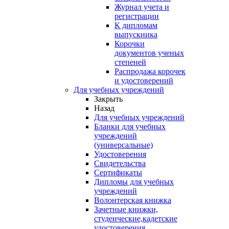
Журнал учета и
регистрации
К дипломам
выпускника
Корочки
документов ученых
степеней
Распродажа корочек
и удостоверений
Для учебных учреждений
Закрыть
Назад
Для учебных учреждений
Бланки для учебных
учреждений
(универсальные)
Удостоверения
Свидетельства
Сертификаты
Дипломы для учебных
учреждений
Волонтерская книжка
Зачетные книжки,
студенческие,кадетские
удостоверения