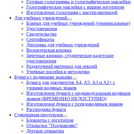
Готовые голограммы и голографические наклейки
Голографические наклейки с вашим логотипом
Изготовление голограмм с мастер-матрицей
Для учебных учреждений
Бланки для учебных учреждений (универсальные)
Удостоверения
Свидетельства
Сертификаты
Дипломы для учебных учреждений
Волонтерская книжка
Зачетные книжки, студенческие,кадетские
удостоверения
Раздаточный материал для лекций
Учебные пособия и методички
Бумага с водяными знаками
Бумага для документов А4, А5, А3 и А2+ с
узорами водяных знаков
Изготовление бумаги с индивидуальным водяным
знаком (ВРЕМЕННО НЕДОСТУПНО)
Изготовление бумаги с псевдоводяным знаком
Распродажа бумаги
Сувенирная продукция
Блокноты с логотипом
Открытки "Поздравляю"
Детские открытки