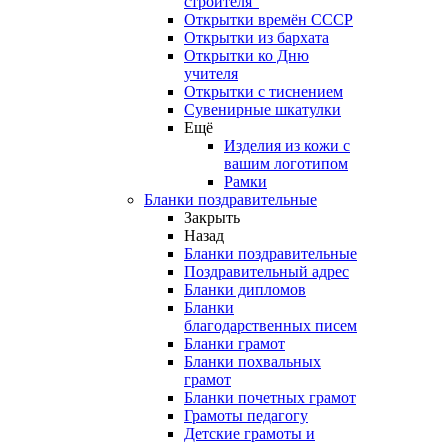
строителя"
Открытки времён СССР
Открытки из бархата
Открытки ко Дню
учителя
Открытки с тиснением
Сувенирные шкатулки
Ещё
Изделия из кожи с
вашим логотипом
Рамки
Бланки поздравительные
Закрыть
Назад
Бланки поздравительные
Поздравительный адрес
Бланки дипломов
Бланки
благодарственных писем
Бланки грамот
Бланки похвальных
грамот
Бланки почетных грамот
Грамоты педагогу
Детские грамоты и