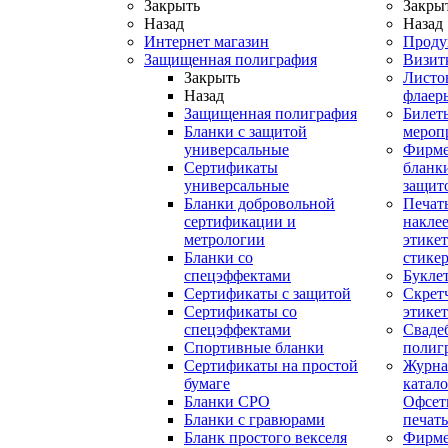
Закрыть
Закры
Назад
Назад
Интернет магазин
Проду
Защищенная полиграфия
Визит
Закрыть
Листо
Назад
флаер
Защищенная полиграфия
Билет
Бланки с защитой
мероп
универсальные
Фирм
Сертификаты
бланки
универсальные
защит
Бланки добровольной
Печат
сертификации и
наклее
метрологии
этикет
Бланки со
стике
спецэффектами
Букле
Сертификаты с защитой
Скрет
Сертификаты со
этике
спецэффектами
Сваде
Спортивные бланки
полиг
Cертификаты на простой
Журна
бумаге
катал
Бланки СРО
Офсет
Бланки с гравюрами
печать
Бланк простого векселя
Фирм