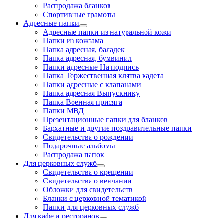
Распродажа бланков
Спортивные грамоты
Адресные папки
Адресные папки из натуральной кожи
Папки из кожзама
Папка адресная, баладек
Папка адресная, бумвинил
Папки адресные На подпись
Папка Торжественная клятва кадета
Папки адресные с клапанами
Папка адресная Выпускнику
Папка Военная присяга
Папки МВД
Презентационные папки для бланков
Бархатные и другие поздравительные папки
Свидетельства о рождении
Подарочные альбомы
Распродажа папок
Для церковных служб
Свидетельства о крещении
Свидетельства о венчании
Обложки для свидетельств
Бланки с церковной тематикой
Папки для церковных служб
Для кафе и ресторанов