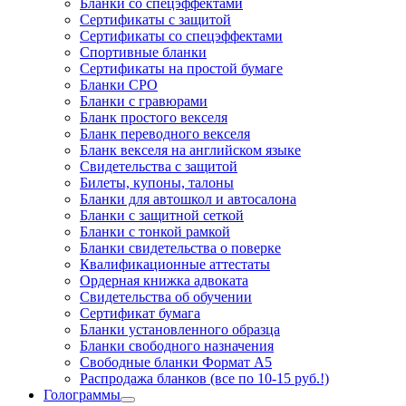
Бланки со спецэффектами
Сертификаты с защитой
Сертификаты со спецэффектами
Спортивные бланки
Cертификаты на простой бумаге
Бланки СРО
Бланки с гравюрами
Бланк простого векселя
Бланк переводного векселя
Бланк векселя на английском языке
Свидетельства с защитой
Билеты, купоны, талоны
Бланки для автошкол и автосалона
Бланки с защитной сеткой
Бланки с тонкой рамкой
Бланки свидетельства о поверке
Квалификационные аттестаты
Ордерная книжка адвоката
Свидетельства об обучении
Сертификат бумага
Бланки установленного образца
Бланки свободного назначения
Свободные бланки Формат А5
Распродажа бланков (все по 10-15 руб.!)
Голограммы