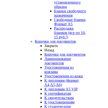
установленного
образца
Бланки свободного
назначения
Свободные бланки
Формат А5
Распродажа
бланков (все по 10-
15 руб.!)
Корочки для документов
Закрыть
Назад
Корочки для документов
Ламинирование
документов
Удостоверения из
кожзама
Удостоверения из кожи
К дипломам (формат
А4,А5,А6)
К дипломам А5 VIP
К сертификатам
К свидетельствам
К удостоверениям
К студенческим