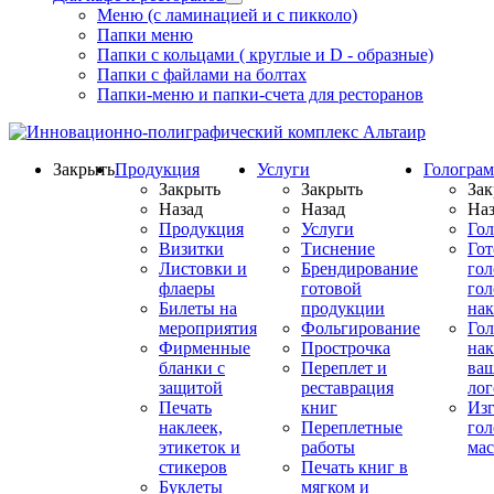
Меню (с ламинацией и с пикколо)
Папки меню
Папки с кольцами ( круглые и D - образные)
Папки с файлами на болтах
Папки-меню и папки-счета для ресторанов
Закрыть
Продукция
Услуги
Гологра
Закрыть
Закрыть
Зак
Назад
Назад
Наз
Продукция
Услуги
Го
Визитки
Тиснение
Го
Листовки и
Брендирование
го
флаеры
готовой
гол
Билеты на
продукции
на
мероприятия
Фольгирование
Гол
Фирменные
Прострочка
нак
бланки с
Переплет и
ва
защитой
реставрация
ло
Печать
книг
Изг
наклеек,
Переплетные
гол
этикеток и
работы
мас
стикеров
Печать книг в
Буклеты
мягком и