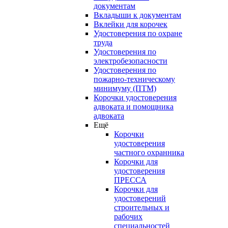
документам
Вкладыши к документам
Вклейки для корочек
Удостоверения по охране
труда
Удостоверения по
электробезопасности
Удостоверения по
пожарно-техническому
минимуму (ПТМ)
Корочки удостоверения
адвоката и помощника
адвоката
Ещё
Корочки
удостоверения
частного охранника
Корочки для
удостоверения
ПРЕССА
Корочки для
удостоверений
строительных и
рабочих
специальностей