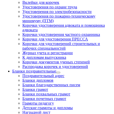
Вклейки для корочек
Удостоверения по охране труда
Удостоверения по электробезопасности
Удостоверения по пожарно-техническому
минимуму (ПТМ)
Корочки удостоверения адвоката и помощника
адвоката
Корочки удостоверения частного охранника
Корочки для удостоверения ПРЕССА
Корочки для удостоверений строительных и
рабочих специальностей
Журнал учета и регистрации
К дипломам выпускника
Корочки документов ученых степеней
Распродажа корочек и удостоверений
Бланки поздравительные
Поздравительный адрес
Бланки дипломов
Бланки благодарственных писем
Бланки грамот
Бланки похвальных грамот
Бланки почетных грамот
Грамоты педагогу
Детские грамоты и дипломы
Наградной лист