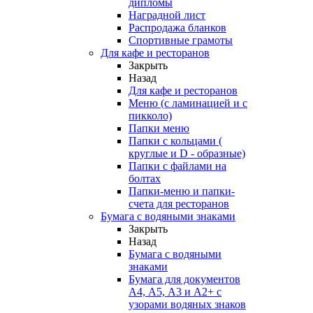
дипломы
Наградной лист
Распродажа бланков
Спортивные грамоты
Для кафе и ресторанов
Закрыть
Назад
Для кафе и ресторанов
Меню (с ламинацией и с
пикколо)
Папки меню
Папки с кольцами (
круглые и D - образные)
Папки с файлами на
болтах
Папки-меню и папки-
счета для ресторанов
Бумага с водяными знаками
Закрыть
Назад
Бумага с водяными
знаками
Бумага для документов
А4, А5, А3 и А2+ с
узорами водяных знаков