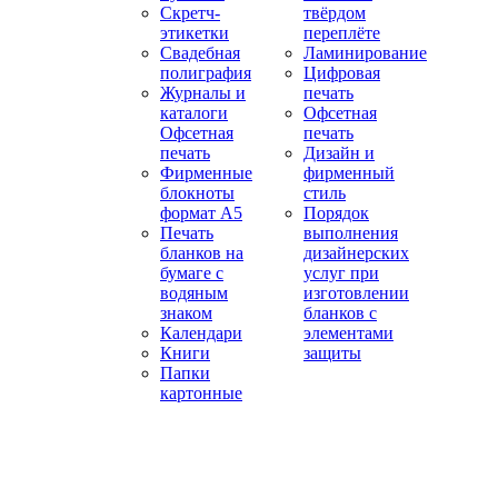
Скретч-
твёрдом
этикетки
переплёте
Свадебная
Ламинирование
полиграфия
Цифровая
Журналы и
печать
каталоги
Офсетная
Офсетная
печать
печать
Дизайн и
Фирменные
фирменный
блокноты
стиль
формат А5
Порядок
Печать
выполнения
бланков на
дизайнерских
бумаге с
услуг при
водяным
изготовлении
знаком
бланков с
Календари
элементами
Книги
защиты
Папки
картонные