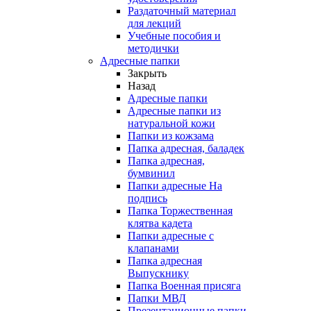
Раздаточный материал
для лекций
Учебные пособия и
методички
Адресные папки
Закрыть
Назад
Адресные папки
Адресные папки из
натуральной кожи
Папки из кожзама
Папка адресная, баладек
Папка адресная,
бумвинил
Папки адресные На
подпись
Папка Торжественная
клятва кадета
Папки адресные с
клапанами
Папка адресная
Выпускнику
Папка Военная присяга
Папки МВД
Презентационные папки