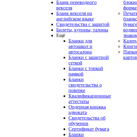
Бланк переводного
блокн
векселя
форма
Бланк векселя на
Печат
английском языке
бланко
Свидетельства с защитой
бумаге
Билеты, купоны, талоны
водян
Ещё
знако
Бланки для
Кален
автошкол и
Книги
автосалона
Папки
Бланки с защитной
карто
сеткой
Бланки с тонкой
рамкой
Бланки
свидетельства о
поверке
Квалификационные
аттестаты
Ордерная книжка
адвоката
Свидетельства об
обучении
Сертификат бумага
Бланки