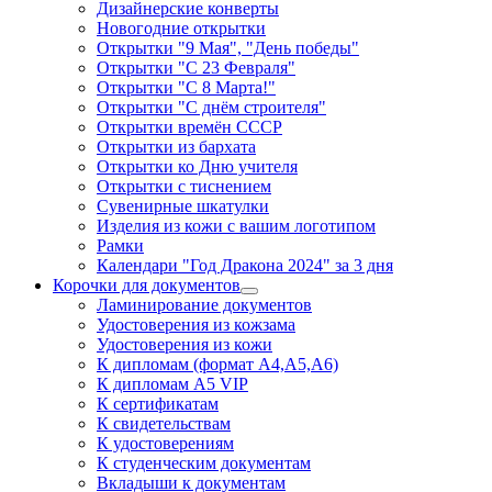
Дизайнерские конверты
Новогодние открытки
Открытки "9 Мая", "День победы"
Открытки "С 23 Февраля"
Открытки "С 8 Марта!"
Открытки "С днём строителя"
Открытки времён СССР
Открытки из бархата
Открытки ко Дню учителя
Открытки с тиснением
Сувенирные шкатулки
Изделия из кожи с вашим логотипом
Рамки
Календари "Год Дракона 2024" за 3 дня
Корочки для документов
Ламинирование документов
Удостоверения из кожзама
Удостоверения из кожи
К дипломам (формат А4,А5,А6)
К дипломам А5 VIP
К сертификатам
К свидетельствам
К удостоверениям
К студенческим документам
Вкладыши к документам