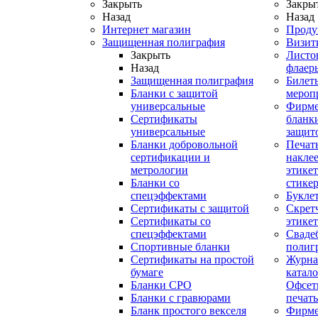
Закрыть
Закры
Назад
Назад
Интернет магазин
Проду
Защищенная полиграфия
Визит
Закрыть
Листо
Назад
флаер
Защищенная полиграфия
Билет
Бланки с защитой
мероп
универсальные
Фирм
Сертификаты
бланки
универсальные
защит
Бланки добровольной
Печат
сертификации и
наклее
метрологии
этикет
Бланки со
стике
спецэффектами
Букле
Сертификаты с защитой
Скрет
Сертификаты со
этике
спецэффектами
Сваде
Спортивные бланки
полиг
Cертификаты на простой
Журна
бумаге
катал
Бланки СРО
Офсет
Бланки с гравюрами
печать
Бланк простого векселя
Фирм