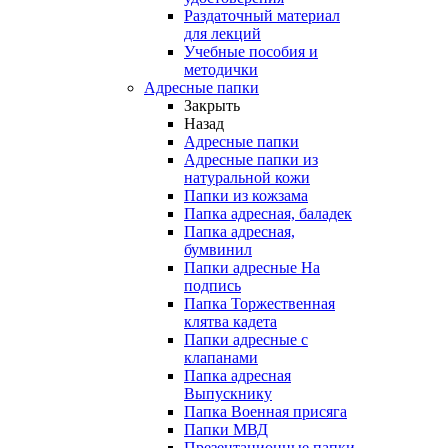
Раздаточный материал
для лекций
Учебные пособия и
методички
Адресные папки
Закрыть
Назад
Адресные папки
Адресные папки из
натуральной кожи
Папки из кожзама
Папка адресная, баладек
Папка адресная,
бумвинил
Папки адресные На
подпись
Папка Торжественная
клятва кадета
Папки адресные с
клапанами
Папка адресная
Выпускнику
Папка Военная присяга
Папки МВД
Презентационные папки