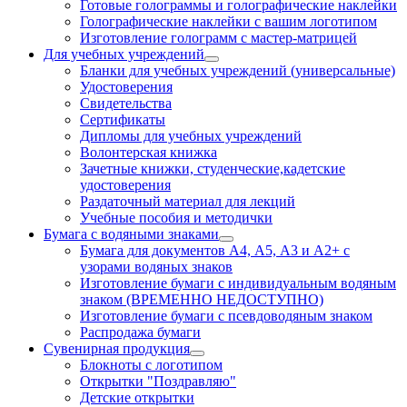
Готовые голограммы и голографические наклейки
Голографические наклейки с вашим логотипом
Изготовление голограмм с мастер-матрицей
Для учебных учреждений
Бланки для учебных учреждений (универсальные)
Удостоверения
Свидетельства
Сертификаты
Дипломы для учебных учреждений
Волонтерская книжка
Зачетные книжки, студенческие,кадетские
удостоверения
Раздаточный материал для лекций
Учебные пособия и методички
Бумага с водяными знаками
Бумага для документов А4, А5, А3 и А2+ с
узорами водяных знаков
Изготовление бумаги с индивидуальным водяным
знаком (ВРЕМЕННО НЕДОСТУПНО)
Изготовление бумаги с псевдоводяным знаком
Распродажа бумаги
Сувенирная продукция
Блокноты с логотипом
Открытки "Поздравляю"
Детские открытки