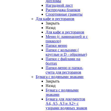
дипломы
Наградной лист
Распродажа бланков
Спортивные грамоты
Для кафе и ресторанов
Закрыть
Назад
Для кафе и ресторанов
Меню (с ламинацией и с
пикколо)
Папки меню
Папки с кольцами (
круглые и D - образные)
Папки с файлами на
болтах
Папки-меню и папки-
счета для ресторанов
Бумага с водяными знаками
Закрыть
Назад
Бумага с водяными
знаками
Бумага для документов
А4, А5, А3 и А2+ с
узорами водяных знаков