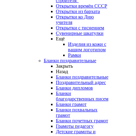
строителя"
Открытки времён СССР
Открытки из бархата
Открытки ко Дню
учителя
Открытки с тиснением
Сувенирные шкатулки
Ещё
Изделия из кожи с
вашим логотипом
Рамки
Бланки поздравительные
Закрыть
Назад
Бланки поздравительные
Поздравительный адрес
Бланки дипломов
Бланки
благодарственных писем
Бланки грамот
Бланки похвальных
грамот
Бланки почетных грамот
Грамоты педагогу
Детские грамоты и