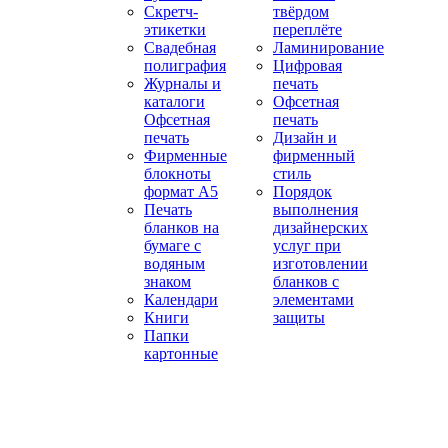
Скретч-
твёрдом
этикетки
переплёте
Свадебная
Ламинирование
полиграфия
Цифровая
Журналы и
печать
каталоги
Офсетная
Офсетная
печать
печать
Дизайн и
Фирменные
фирменный
блокноты
стиль
формат А5
Порядок
Печать
выполнения
бланков на
дизайнерских
бумаге с
услуг при
водяным
изготовлении
знаком
бланков с
Календари
элементами
Книги
защиты
Папки
картонные