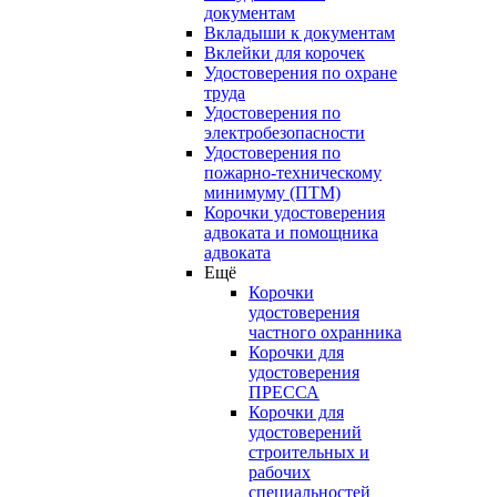
документам
Вкладыши к документам
Вклейки для корочек
Удостоверения по охране
труда
Удостоверения по
электробезопасности
Удостоверения по
пожарно-техническому
минимуму (ПТМ)
Корочки удостоверения
адвоката и помощника
адвоката
Ещё
Корочки
удостоверения
частного охранника
Корочки для
удостоверения
ПРЕССА
Корочки для
удостоверений
строительных и
рабочих
специальностей