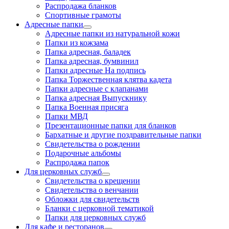
Распродажа бланков
Спортивные грамоты
Адресные папки
Адресные папки из натуральной кожи
Папки из кожзама
Папка адресная, баладек
Папка адресная, бумвинил
Папки адресные На подпись
Папка Торжественная клятва кадета
Папки адресные с клапанами
Папка адресная Выпускнику
Папка Военная присяга
Папки МВД
Презентационные папки для бланков
Бархатные и другие поздравительные папки
Свидетельства о рождении
Подарочные альбомы
Распродажа папок
Для церковных служб
Свидетельства о крещении
Свидетельства о венчании
Обложки для свидетельств
Бланки с церковной тематикой
Папки для церковных служб
Для кафе и ресторанов