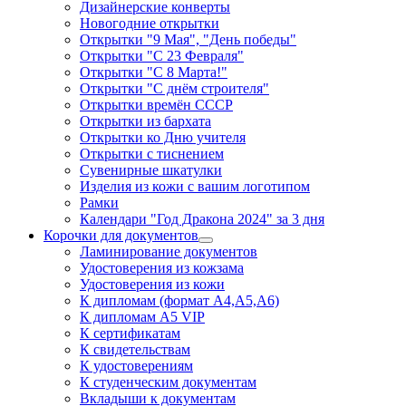
Дизайнерские конверты
Новогодние открытки
Открытки "9 Мая", "День победы"
Открытки "С 23 Февраля"
Открытки "С 8 Марта!"
Открытки "С днём строителя"
Открытки времён СССР
Открытки из бархата
Открытки ко Дню учителя
Открытки с тиснением
Сувенирные шкатулки
Изделия из кожи с вашим логотипом
Рамки
Календари "Год Дракона 2024" за 3 дня
Корочки для документов
Ламинирование документов
Удостоверения из кожзама
Удостоверения из кожи
К дипломам (формат А4,А5,А6)
К дипломам А5 VIP
К сертификатам
К свидетельствам
К удостоверениям
К студенческим документам
Вкладыши к документам