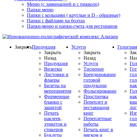
Меню (с ламинацией и с пикколо)
Папки меню
Папки с кольцами ( круглые и D - образные)
Папки с файлами на болтах
Папки-меню и папки-счета для ресторанов
Закрыть
Продукция
Услуги
Гологра
Закрыть
Закрыть
Зак
Назад
Назад
Наз
Продукция
Услуги
Го
Визитки
Тиснение
Го
Листовки и
Брендирование
го
флаеры
готовой
гол
Билеты на
продукции
на
мероприятия
Фольгирование
Гол
Фирменные
Прострочка
нак
бланки с
Переплет и
ва
защитой
реставрация
ло
Печать
книг
Изг
наклеек,
Переплетные
гол
этикеток и
работы
мас
стикеров
Печать книг в
Буклеты
мягком и