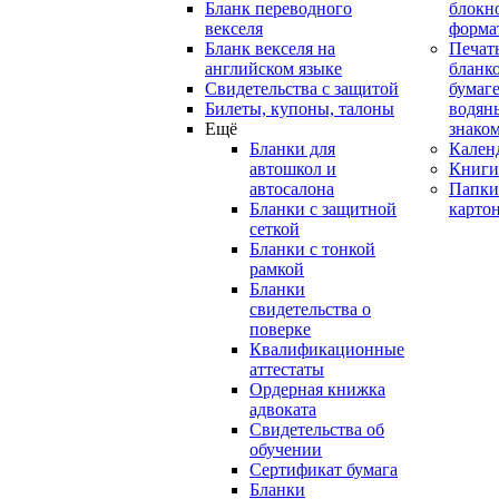
Бланк переводного
блокн
векселя
форма
Бланк векселя на
Печат
английском языке
бланко
Свидетельства с защитой
бумаге
Билеты, купоны, талоны
водян
Ещё
знако
Бланки для
Кален
автошкол и
Книги
автосалона
Папки
Бланки с защитной
карто
сеткой
Бланки с тонкой
рамкой
Бланки
свидетельства о
поверке
Квалификационные
аттестаты
Ордерная книжка
адвоката
Свидетельства об
обучении
Сертификат бумага
Бланки