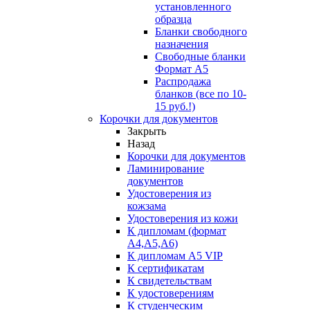
установленного
образца
Бланки свободного
назначения
Свободные бланки
Формат А5
Распродажа
бланков (все по 10-
15 руб.!)
Корочки для документов
Закрыть
Назад
Корочки для документов
Ламинирование
документов
Удостоверения из
кожзама
Удостоверения из кожи
К дипломам (формат
А4,А5,А6)
К дипломам А5 VIP
К сертификатам
К свидетельствам
К удостоверениям
К студенческим