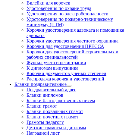
Вклейки для корочек
Удостоверения по охране труда
Удостоверения по электробезопасности
Удостоверения по пожарно-техническому
минимуму (ПТМ)
Корочки удостоверения адвоката и помощника
адвоката
Корочки удостоверения частного охранника
Корочки для удостоверения ПРЕССА
Корочки для удостоверений строительных и
рабочих специальностей
Журнал учета и регистрации
К дипломам выпускника
Корочки документов ученых степеней
Распродажа корочек и удостоверений
Бланки поздравительные
Поздравительный адрес
Бланки дипломов
Бланки благодарственных писем
Бланки грамот
Бланки похвальных грамот
Бланки почетных грамот
Грамоты педагогу
Детские грамоты и дипломы
Наградной лист