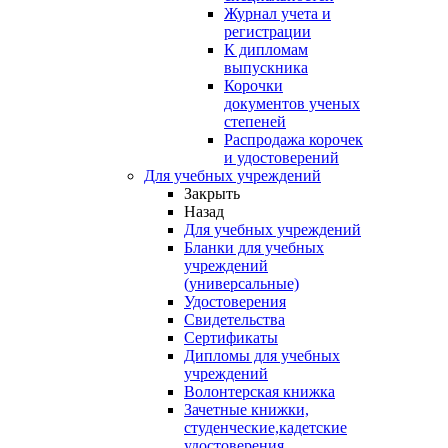
Журнал учета и
регистрации
К дипломам
выпускника
Корочки
документов ученых
степеней
Распродажа корочек
и удостоверений
Для учебных учреждений
Закрыть
Назад
Для учебных учреждений
Бланки для учебных
учреждений
(универсальные)
Удостоверения
Свидетельства
Сертификаты
Дипломы для учебных
учреждений
Волонтерская книжка
Зачетные книжки,
студенческие,кадетские
удостоверения