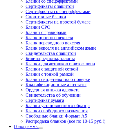
Бланки со спецэффектами
Сертификаты с защитой
Сертификаты со спецэффектами
Спортивные бланки
Cертификаты на простой бумаге
Бланки СРО
Бланки с гравюрами
Бланк простого векселя
Бланк переводного векселя
Бланк векселя на английском языке
Свидетельства с защитой
Билеты, купоны, талоны
Бланки для автошкол и автосалона
Бланки с защитной сеткой
Бланки с тонкой рамкой
Бланки свидетельства о поверке
Квалификационные аттестаты
Ордерная книжка адвоката
Свидетельства об обучении
Сертификат бумага
Бланки установленного образца
Бланки свободного назначения
Свободные бланки Формат А5
Распродажа бланков (все по 10-15 руб.!)
Голограммы