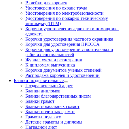
Вклейки для корочек
Удостоверения по охране труда
Удостоверения по электробезопасности
Удостоверения по пожарно-техническому
минимуму (ПТМ)
Корочки удостоверения адвоката и помощника
адвоката
Корочки удостоверения частного охранника
Корочки для удостоверения ПРЕССА
Корочки для удостоверений строительных и
рабочих специальностей
Журнал учета и регистрации
К дипломам выпускника
Корочки документов ученых степеней
Распродажа корочек и удостоверений
Бланки поздравительные
Поздравительный адрес
Бланки дипломов
Бланки благодарственных писем
Бланки грамот
Бланки похвальных грамот
Бланки почетных грамот
Грамоты педагогу
Детские грамоты и дипломы
Наградной лист