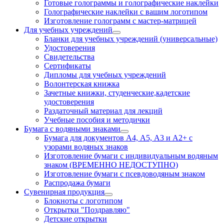
Готовые голограммы и голографические наклейки
Голографические наклейки с вашим логотипом
Изготовление голограмм с мастер-матрицей
Для учебных учреждений
Бланки для учебных учреждений (универсальные)
Удостоверения
Свидетельства
Сертификаты
Дипломы для учебных учреждений
Волонтерская книжка
Зачетные книжки, студенческие,кадетские
удостоверения
Раздаточный материал для лекций
Учебные пособия и методички
Бумага с водяными знаками
Бумага для документов А4, А5, А3 и А2+ с
узорами водяных знаков
Изготовление бумаги с индивидуальным водяным
знаком (ВРЕМЕННО НЕДОСТУПНО)
Изготовление бумаги с псевдоводяным знаком
Распродажа бумаги
Сувенирная продукция
Блокноты с логотипом
Открытки "Поздравляю"
Детские открытки