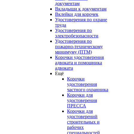
документам
Вкладыши к документам
Вклейки для корочек
Удостоверения по охране
труда
Удостоверения по
электробезопасности
Удостоверения по
пожарно-техническому
минимуму (ПТМ)
Корочки удостоверения
адвоката и помощника
адвоката
Ещё
Корочки
удостоверения
частного охранника
Корочки для
удостоверения
ПРЕССА
Корочки для
удостоверений
строительных и
рабочих
специальностей