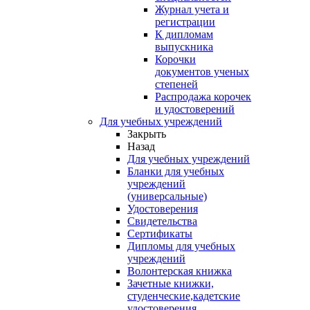
Журнал учета и
регистрации
К дипломам
выпускника
Корочки
документов ученых
степеней
Распродажа корочек
и удостоверений
Для учебных учреждений
Закрыть
Назад
Для учебных учреждений
Бланки для учебных
учреждений
(универсальные)
Удостоверения
Свидетельства
Сертификаты
Дипломы для учебных
учреждений
Волонтерская книжка
Зачетные книжки,
студенческие,кадетские
удостоверения