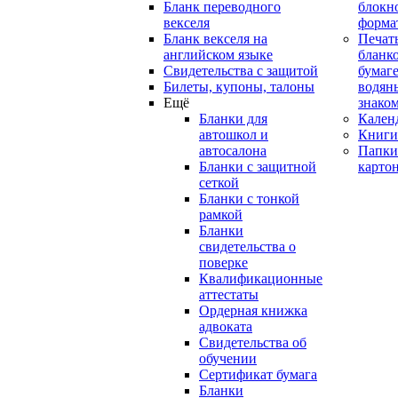
Бланк переводного
блокн
векселя
форма
Бланк векселя на
Печат
английском языке
бланко
Свидетельства с защитой
бумаге
Билеты, купоны, талоны
водян
Ещё
знако
Бланки для
Кален
автошкол и
Книги
автосалона
Папки
Бланки с защитной
карто
сеткой
Бланки с тонкой
рамкой
Бланки
свидетельства о
поверке
Квалификационные
аттестаты
Ордерная книжка
адвоката
Свидетельства об
обучении
Сертификат бумага
Бланки