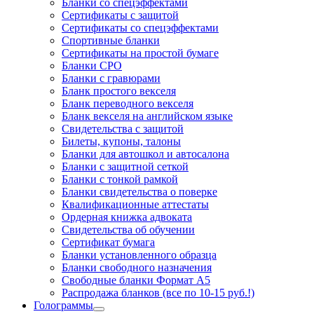
Бланки со спецэффектами
Сертификаты с защитой
Сертификаты со спецэффектами
Спортивные бланки
Cертификаты на простой бумаге
Бланки СРО
Бланки с гравюрами
Бланк простого векселя
Бланк переводного векселя
Бланк векселя на английском языке
Свидетельства с защитой
Билеты, купоны, талоны
Бланки для автошкол и автосалона
Бланки с защитной сеткой
Бланки с тонкой рамкой
Бланки свидетельства о поверке
Квалификационные аттестаты
Ордерная книжка адвоката
Свидетельства об обучении
Сертификат бумага
Бланки установленного образца
Бланки свободного назначения
Свободные бланки Формат А5
Распродажа бланков (все по 10-15 руб.!)
Голограммы