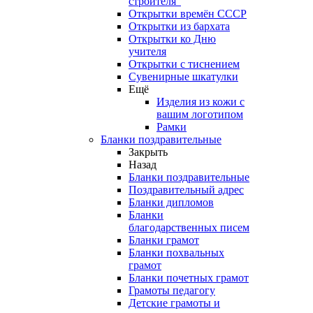
строителя"
Открытки времён СССР
Открытки из бархата
Открытки ко Дню
учителя
Открытки с тиснением
Сувенирные шкатулки
Ещё
Изделия из кожи с
вашим логотипом
Рамки
Бланки поздравительные
Закрыть
Назад
Бланки поздравительные
Поздравительный адрес
Бланки дипломов
Бланки
благодарственных писем
Бланки грамот
Бланки похвальных
грамот
Бланки почетных грамот
Грамоты педагогу
Детские грамоты и