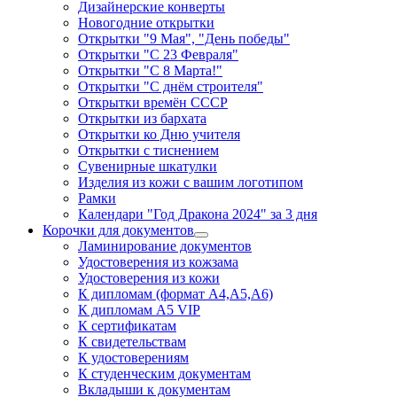
Дизайнерские конверты
Новогодние открытки
Открытки "9 Мая", "День победы"
Открытки "С 23 Февраля"
Открытки "С 8 Марта!"
Открытки "С днём строителя"
Открытки времён СССР
Открытки из бархата
Открытки ко Дню учителя
Открытки с тиснением
Сувенирные шкатулки
Изделия из кожи с вашим логотипом
Рамки
Календари "Год Дракона 2024" за 3 дня
Корочки для документов
Ламинирование документов
Удостоверения из кожзама
Удостоверения из кожи
К дипломам (формат А4,А5,А6)
К дипломам А5 VIP
К сертификатам
К свидетельствам
К удостоверениям
К студенческим документам
Вкладыши к документам