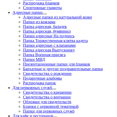
Распродажа бланков
Спортивные грамоты
Адресные папки
Адресные папки из натуральной кожи
Папки из кожзама
Папка адресная, баладек
Папка адресная, бумвинил
Папки адресные На подпись
Папка Торжественная клятва кадета
Папки адресные с клапанами
Папка адресная Выпускнику
Папка Военная присяга
Папки МВД
Презентационные папки для бланков
Бархатные и другие поздравительные папки
Свидетельства о рождении
Подарочные альбомы
Распродажа папок
Для церковных служб
Свидетельства о крещении
Свидетельства о венчании
Обложки для свидетельств
Бланки с церковной тематикой
Папки для церковных служб
Для кафе и ресторанов