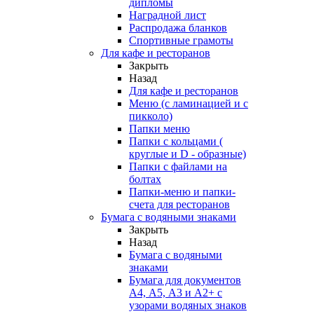
дипломы
Наградной лист
Распродажа бланков
Спортивные грамоты
Для кафе и ресторанов
Закрыть
Назад
Для кафе и ресторанов
Меню (с ламинацией и с
пикколо)
Папки меню
Папки с кольцами (
круглые и D - образные)
Папки с файлами на
болтах
Папки-меню и папки-
счета для ресторанов
Бумага с водяными знаками
Закрыть
Назад
Бумага с водяными
знаками
Бумага для документов
А4, А5, А3 и А2+ с
узорами водяных знаков