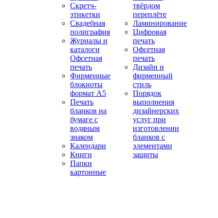
Скретч-
твёрдом
этикетки
переплёте
Свадебная
Ламинирование
полиграфия
Цифровая
Журналы и
печать
каталоги
Офсетная
Офсетная
печать
печать
Дизайн и
Фирменные
фирменный
блокноты
стиль
формат А5
Порядок
Печать
выполнения
бланков на
дизайнерских
бумаге с
услуг при
водяным
изготовлении
знаком
бланков с
Календари
элементами
Книги
защиты
Папки
картонные