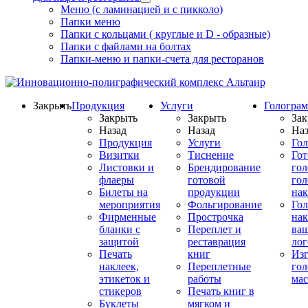
Меню (с ламинацией и с пикколо)
Папки меню
Папки с кольцами ( круглые и D - образные)
Папки с файлами на болтах
Папки-меню и папки-счета для ресторанов
Закрыть
Продукция
Услуги
Гологра
Закрыть
Закрыть
Зак
Назад
Назад
Наз
Продукция
Услуги
Го
Визитки
Тиснение
Го
Листовки и
Брендирование
го
флаеры
готовой
гол
Билеты на
продукции
на
мероприятия
Фольгирование
Гол
Фирменные
Прострочка
нак
бланки с
Переплет и
ва
защитой
реставрация
ло
Печать
книг
Изг
наклеек,
Переплетные
гол
этикеток и
работы
мас
стикеров
Печать книг в
Буклеты
мягком и