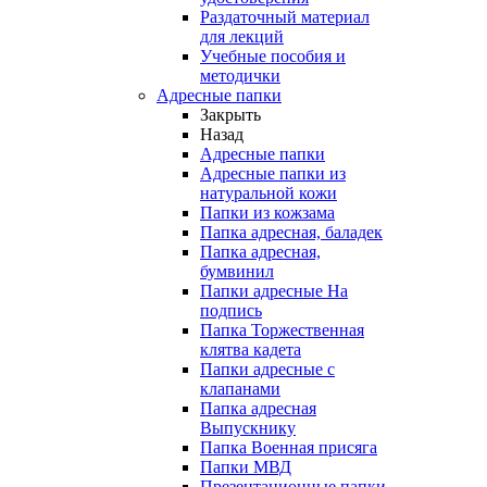
Раздаточный материал
для лекций
Учебные пособия и
методички
Адресные папки
Закрыть
Назад
Адресные папки
Адресные папки из
натуральной кожи
Папки из кожзама
Папка адресная, баладек
Папка адресная,
бумвинил
Папки адресные На
подпись
Папка Торжественная
клятва кадета
Папки адресные с
клапанами
Папка адресная
Выпускнику
Папка Военная присяга
Папки МВД
Презентационные папки