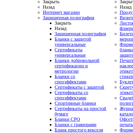
Закрыть
Закры
Назад
Назад
Интернет магазин
Проду
Защищенная полиграфия
Визит
Закрыть
Листо
Назад
флаер
Защищенная полиграфия
Билет
Бланки с защитой
мероп
универсальные
Фирм
Сертификаты
бланки
универсальные
защит
Бланки добровольной
Печат
сертификации и
наклее
метрологии
этикет
Бланки со
стике
спецэффектами
Букле
Сертификаты с защитой
Скрет
Сертификаты со
этике
спецэффектами
Сваде
Спортивные бланки
полиг
Cертификаты на простой
Журна
бумаге
катал
Бланки СРО
Офсет
Бланки с гравюрами
печать
Бланк простого векселя
Фирм