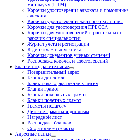
минимуму (ПТМ)
Корочки удостоверения адвоката и помощника
адвоката
Корочки удостоверения частного охранника
Корочки для удостоверения ПРЕССА
Корочки для удостоверений строительных и
рабочих специальностей
Журнал учета и регистрации
К дипломам выпускника
Корочки документов ученых степеней
Распродажа корочек и удостоверений
Бланки поздравительные
Поздравительный адрес
Бланки дипломов
Бланки благодарственных писем
Бланки грамот
Бланки похвальных грамот
Бланки почетных грамот
Грамоты педагогу
Детские грамоты и дипломы
Наградной лист
Распродажа бланков
Спортивные грамоты
Адресные папки
Адресные папки из натуральной кожи