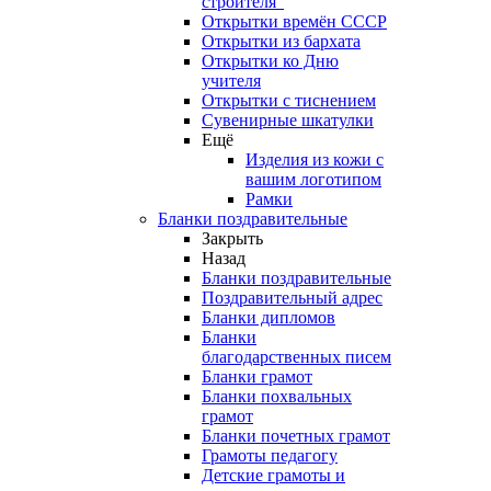
строителя"
Открытки времён СССР
Открытки из бархата
Открытки ко Дню
учителя
Открытки с тиснением
Сувенирные шкатулки
Ещё
Изделия из кожи с
вашим логотипом
Рамки
Бланки поздравительные
Закрыть
Назад
Бланки поздравительные
Поздравительный адрес
Бланки дипломов
Бланки
благодарственных писем
Бланки грамот
Бланки похвальных
грамот
Бланки почетных грамот
Грамоты педагогу
Детские грамоты и