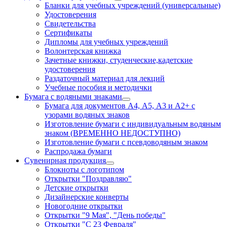
Бланки для учебных учреждений (универсальные)
Удостоверения
Свидетельства
Сертификаты
Дипломы для учебных учреждений
Волонтерская книжка
Зачетные книжки, студенческие,кадетские
удостоверения
Раздаточный материал для лекций
Учебные пособия и методички
Бумага с водяными знаками
Бумага для документов А4, А5, А3 и А2+ с
узорами водяных знаков
Изготовление бумаги с индивидуальным водяным
знаком (ВРЕМЕННО НЕДОСТУПНО)
Изготовление бумаги с псевдоводяным знаком
Распродажа бумаги
Сувенирная продукция
Блокноты с логотипом
Открытки "Поздравляю"
Детские открытки
Дизайнерские конверты
Новогодние открытки
Открытки "9 Мая", "День победы"
Открытки "С 23 Февраля"