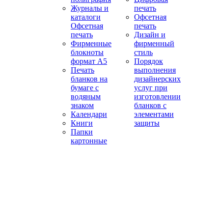
Журналы и
печать
каталоги
Офсетная
Офсетная
печать
печать
Дизайн и
Фирменные
фирменный
блокноты
стиль
формат А5
Порядок
Печать
выполнения
бланков на
дизайнерских
бумаге с
услуг при
водяным
изготовлении
знаком
бланков с
Календари
элементами
Книги
защиты
Папки
картонные