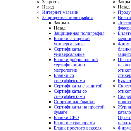
Закрыть
Закры
Назад
Назад
Интернет магазин
Проду
Защищенная полиграфия
Визит
Закрыть
Листо
Назад
флаер
Защищенная полиграфия
Билет
Бланки с защитой
мероп
универсальные
Фирм
Сертификаты
бланки
универсальные
защит
Бланки добровольной
Печат
сертификации и
наклее
метрологии
этикет
Бланки со
стике
спецэффектами
Букле
Сертификаты с защитой
Скрет
Сертификаты со
этике
спецэффектами
Сваде
Спортивные бланки
полиг
Cертификаты на простой
Журна
бумаге
катал
Бланки СРО
Офсет
Бланки с гравюрами
печать
Бланк простого векселя
Фирм