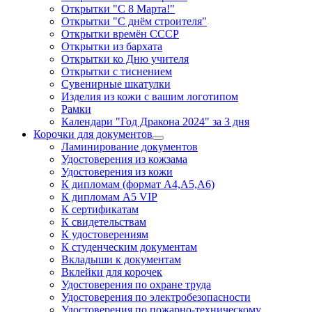
Открытки "С 8 Марта!"
Открытки "С днём строителя"
Открытки времён СССР
Открытки из бархата
Открытки ко Дню учителя
Открытки с тиснением
Сувенирные шкатулки
Изделия из кожи с вашим логотипом
Рамки
Календари "Год Дракона 2024" за 3 дня
Корочки для документов
Ламинирование документов
Удостоверения из кожзама
Удостоверения из кожи
К дипломам (формат А4,А5,А6)
К дипломам А5 VIP
К сертификатам
К свидетельствам
К удостоверениям
К студенческим документам
Вкладыши к документам
Вклейки для корочек
Удостоверения по охране труда
Удостоверения по электробезопасности
Удостоверения по пожарно-техническому