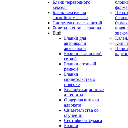
Бланк переводного
блокн
векселя
форма
Бланк векселя на
Печат
английском языке
бланко
Свидетельства с защитой
бумаге
Билеты, купоны, талоны
водян
Ещё
знако
Бланки для
Кален
автошкол и
Книги
автосалона
Папки
Бланки с защитной
карто
сеткой
Бланки с тонкой
рамкой
Бланки
свидетельства о
поверке
Квалификационные
аттестаты
Ордерная книжка
адвоката
Свидетельства об
обучении
Сертификат бумага
Бланки