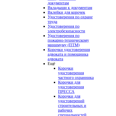
документам
Вкладыши к документам
Вклейки для корочек
Удостоверения по охране
труда
Удостоверения по
электробезопасности
Удостоверения по
пожарно-техническому
минимуму (ПТМ)
Корочки удостоверения
адвоката и помощника
адвоката
Ещё
Корочки
удостоверения
частного охранника
Корочки для
удостоверения
ПРЕССА
Корочки для
удостоверений
строительных и
рабочих
специальностей