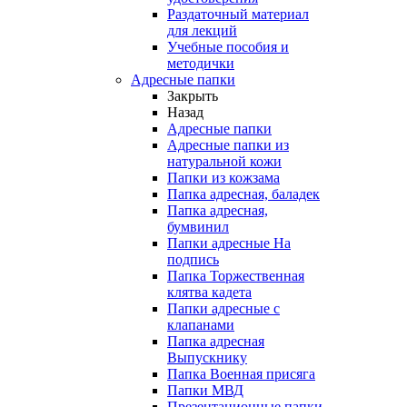
Раздаточный материал
для лекций
Учебные пособия и
методички
Адресные папки
Закрыть
Назад
Адресные папки
Адресные папки из
натуральной кожи
Папки из кожзама
Папка адресная, баладек
Папка адресная,
бумвинил
Папки адресные На
подпись
Папка Торжественная
клятва кадета
Папки адресные с
клапанами
Папка адресная
Выпускнику
Папка Военная присяга
Папки МВД
Презентационные папки