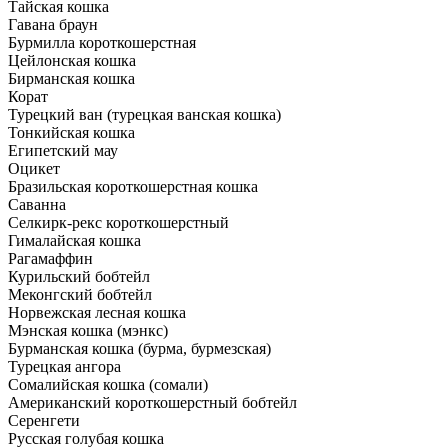
Тайская кошка
Гавана браун
Бурмилла короткошерстная
Цейлонская кошка
Бирманская кошка
Корат
Турецкий ван (турецкая ванская кошка)
Тонкийская кошка
Египетский мау
Оцикет
Бразильская короткошерстная кошка
Саванна
Селкирк-рекс короткошерстный
Гималайская кошка
Рагамаффин
Курильский бобтейл
Меконгский бобтейл
Норвежская лесная кошка
Мэнская кошка (мэнкс)
Бурманская кошка (бурма, бурмезская)
Турецкая ангора
Сомалийская кошка (сомали)
Американский короткошерстный бобтейл
Серенгети
Русская голубая кошка