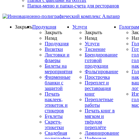
Папки с файлами на болтах
Папки-меню и папки-счета для ресторанов
Закрыть
Продукция
Услуги
Гологра
Закрыть
Закрыть
Зак
Назад
Назад
Наз
Продукция
Услуги
Го
Визитки
Тиснение
Го
Листовки и
Брендирование
го
флаеры
готовой
гол
Билеты на
продукции
на
мероприятия
Фольгирование
Гол
Фирменные
Прострочка
нак
бланки с
Переплет и
ва
защитой
реставрация
ло
Печать
книг
Изг
наклеек,
Переплетные
гол
этикеток и
работы
мас
стикеров
Печать книг в
Буклеты
мягком и
Скретч-
твёрдом
этикетки
переплёте
Свадебная
Ламинирование
полиграфия
Цифровая