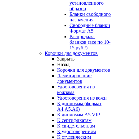
установленного
образца
Бланки свободного
назначения
Свободные бланки
Формат А5
Распродажа
бланков (все по 10-
15 руб.!)
Корочки для документов
Закрыть
Назад
Корочки для документов
Ламинирование
документов
Удостоверения из
кожзама
Удостоверения из кожи
К дипломам (формат
А4,А5,А6)
К дипломам А5 VIP
К сертификатам
К свидетельствам
К удостоверениям
К студенческим