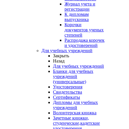
Журнал учета и
регистрации
К дипломам
выпускника
Корочки
документов ученых
степеней
Распродажа корочек
и удостоверений
Для учебных учреждений
Закрыть
Назад
Для учебных учреждений
Бланки для учебных
учреждений
(универсальные)
Удостоверения
Свидетельства
Сертификаты
Дипломы для учебных
учреждений
Волонтерская книжка
Зачетные книжки,
студенческие,кадетские
удостоверения