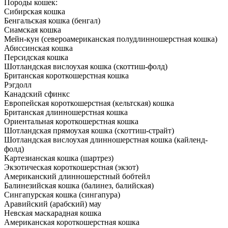
Породы кошек:
Сибирская кошка
Бенгальская кошка (бенгал)
Сиамская кошка
Мейн-кун (североамериканская полудлинношерстная кошка)
Абиссинская кошка
Персидская кошка
Шотландская вислоухая кошка (скоттиш-фолд)
Британская короткошерстная кошка
Рэгдолл
Канадский сфинкс
Европейская короткошерстная (кельтская) кошка
Британская длинношерстная кошка
Ориентальная короткошерстная кошка
Шотландская прямоухая кошка (скоттиш-страйт)
Шотландская вислоухая длинношерстная кошка (кайленд-
фолд)
Картезианская кошка (шартрез)
Экзотическая короткошерстная (экзот)
Американский длинношерстный бобтейл
Балинезийская кошка (балинез, балийская)
Сингапурская кошка (сингапура)
Аравийский (арабский) мау
Невская маскарадная кошка
Американская короткошерстная кошка