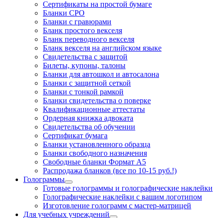
Cертификаты на простой бумаге
Бланки СРО
Бланки с гравюрами
Бланк простого векселя
Бланк переводного векселя
Бланк векселя на английском языке
Свидетельства с защитой
Билеты, купоны, талоны
Бланки для автошкол и автосалона
Бланки с защитной сеткой
Бланки с тонкой рамкой
Бланки свидетельства о поверке
Квалификационные аттестаты
Ордерная книжка адвоката
Свидетельства об обучении
Сертификат бумага
Бланки установленного образца
Бланки свободного назначения
Свободные бланки Формат А5
Распродажа бланков (все по 10-15 руб.!)
Голограммы
Готовые голограммы и голографические наклейки
Голографические наклейки с вашим логотипом
Изготовление голограмм с мастер-матрицей
Для учебных учреждений