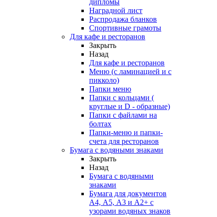
дипломы
Наградной лист
Распродажа бланков
Спортивные грамоты
Для кафе и ресторанов
Закрыть
Назад
Для кафе и ресторанов
Меню (с ламинацией и с
пикколо)
Папки меню
Папки с кольцами (
круглые и D - образные)
Папки с файлами на
болтах
Папки-меню и папки-
счета для ресторанов
Бумага с водяными знаками
Закрыть
Назад
Бумага с водяными
знаками
Бумага для документов
А4, А5, А3 и А2+ с
узорами водяных знаков