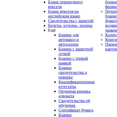
Бланк переводного
блокн
векселя
форма
Бланк векселя на
Печат
английском языке
бланко
Свидетельства с защитой
бумаге
Билеты, купоны, талоны
водян
Ещё
знако
Бланки для
Кален
автошкол и
Книги
автосалона
Папки
Бланки с защитной
карто
сеткой
Бланки с тонкой
рамкой
Бланки
свидетельства о
поверке
Квалификационные
аттестаты
Ордерная книжка
адвоката
Свидетельства об
обучении
Сертификат бумага
Бланки