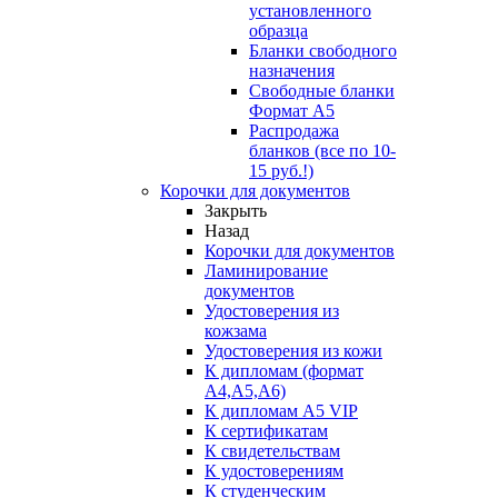
установленного
образца
Бланки свободного
назначения
Свободные бланки
Формат А5
Распродажа
бланков (все по 10-
15 руб.!)
Корочки для документов
Закрыть
Назад
Корочки для документов
Ламинирование
документов
Удостоверения из
кожзама
Удостоверения из кожи
К дипломам (формат
А4,А5,А6)
К дипломам А5 VIP
К сертификатам
К свидетельствам
К удостоверениям
К студенческим