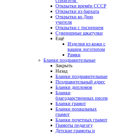
строителя"
Открытки времён СССР
Открытки из бархата
Открытки ко Дню
учителя
Открытки с тиснением
Сувенирные шкатулки
Ещё
Изделия из кожи с
вашим логотипом
Рамки
Бланки поздравительные
Закрыть
Назад
Бланки поздравительные
Поздравительный адрес
Бланки дипломов
Бланки
благодарственных писем
Бланки грамот
Бланки похвальных
грамот
Бланки почетных грамот
Грамоты педагогу
Детские грамоты и