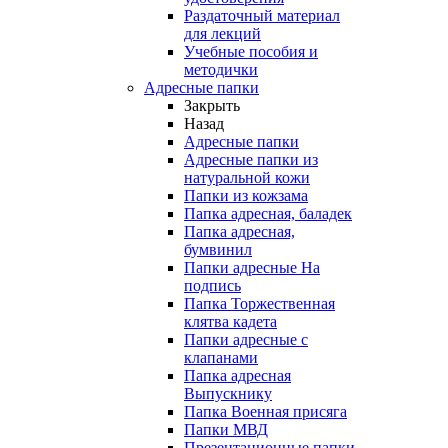
Раздаточный материал
для лекций
Учебные пособия и
методички
Адресные папки
Закрыть
Назад
Адресные папки
Адресные папки из
натуральной кожи
Папки из кожзама
Папка адресная, баладек
Папка адресная,
бумвинил
Папки адресные На
подпись
Папка Торжественная
клятва кадета
Папки адресные с
клапанами
Папка адресная
Выпускнику
Папка Военная присяга
Папки МВД
Презентационные папки