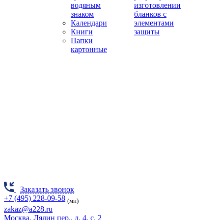
водяным
изготовлении
знаком
бланков с
Календари
элементами
Книги
защиты
Папки
картонные
Заказать звонок
+7 (495) 228-09-58
(мн)
zakaz@a228.ru
Москва, Лялин пер., д. 4, с. 2