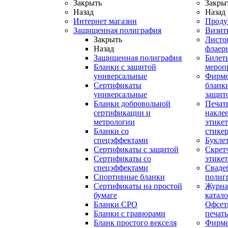
Закрыть
Закры
Назад
Назад
Интернет магазин
Проду
Защищенная полиграфия
Визит
Закрыть
Листо
Назад
флаер
Защищенная полиграфия
Билет
Бланки с защитой
мероп
универсальные
Фирм
Сертификаты
бланки
универсальные
защит
Бланки добровольной
Печат
сертификации и
наклее
метрологии
этикет
Бланки со
стике
спецэффектами
Букле
Сертификаты с защитой
Скрет
Сертификаты со
этике
спецэффектами
Сваде
Спортивные бланки
полиг
Cертификаты на простой
Журна
бумаге
катал
Бланки СРО
Офсет
Бланки с гравюрами
печать
Бланк простого векселя
Фирм