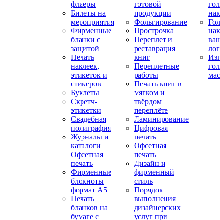
флаеры
готовой
гол
Билеты на
продукции
на
мероприятия
Фольгирование
Гол
Фирменные
Прострочка
нак
бланки с
Переплет и
ва
защитой
реставрация
ло
Печать
книг
Изг
наклеек,
Переплетные
гол
этикеток и
работы
мас
стикеров
Печать книг в
Буклеты
мягком и
Скретч-
твёрдом
этикетки
переплёте
Свадебная
Ламинирование
полиграфия
Цифровая
Журналы и
печать
каталоги
Офсетная
Офсетная
печать
печать
Дизайн и
Фирменные
фирменный
блокноты
стиль
формат А5
Порядок
Печать
выполнения
бланков на
дизайнерских
бумаге с
услуг при