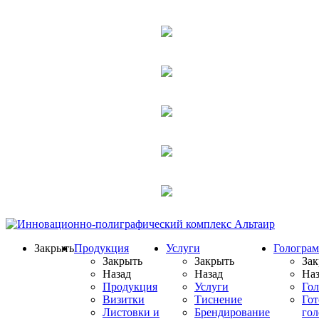
Закрыть
Продукция
Услуги
Гологра
Закрыть
Закрыть
Зак
Назад
Назад
Наз
Продукция
Услуги
Го
Визитки
Тиснение
Го
Листовки и
Брендирование
го