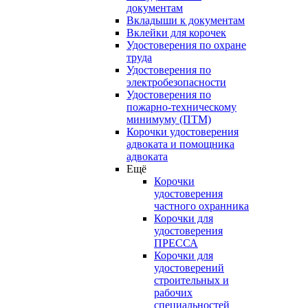
документам
Вкладыши к документам
Вклейки для корочек
Удостоверения по охране
труда
Удостоверения по
электробезопасности
Удостоверения по
пожарно-техническому
минимуму (ПТМ)
Корочки удостоверения
адвоката и помощника
адвоката
Ещё
Корочки
удостоверения
частного охранника
Корочки для
удостоверения
ПРЕССА
Корочки для
удостоверений
строительных и
рабочих
специальностей