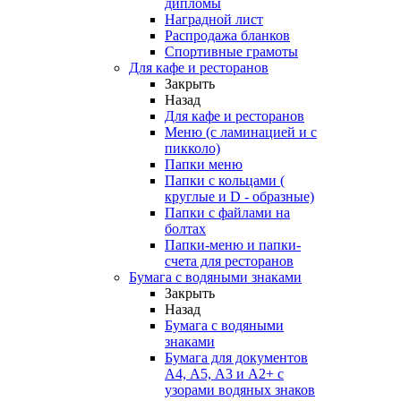
дипломы
Наградной лист
Распродажа бланков
Спортивные грамоты
Для кафе и ресторанов
Закрыть
Назад
Для кафе и ресторанов
Меню (с ламинацией и с
пикколо)
Папки меню
Папки с кольцами (
круглые и D - образные)
Папки с файлами на
болтах
Папки-меню и папки-
счета для ресторанов
Бумага с водяными знаками
Закрыть
Назад
Бумага с водяными
знаками
Бумага для документов
А4, А5, А3 и А2+ с
узорами водяных знаков