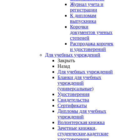
Журнал учета и
регистрации
К дипломам
выпускника
Корочки
документов ученых
степеней
Распродажа корочек
и удостоверений
Для учебных учреждений
Закрыть
Назад
Для учебных учреждений
Бланки для учебных
учреждений
(универсальные)
Удостоверения
Свидетельства
Сертификаты
Дипломы для учебных
учреждений
Волонтерская книжка
Зачетные книжки,
студенческие,кадетские
удостоверения