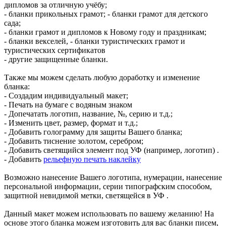
дипломов за отличную учёбу;
- бланки прикольных грамот; - бланки грамот для детского
сада;
- бланки грамот и дипломов к Новому году и праздникам;
- бланки векселей, - бланки туристических грамот и
туристических сертификатов
- другие защищенные бланки.
Также мы можем сделать любую доработку и изменение
бланка:
- Создадим индивидуальный макет;
- Печать на бумаге с водяным знаком
- Допечатать логотип, название, №, серию и т.д.;
- Изменить цвет, размер, формат и т.д.;
- Добавить голограмму для защиты Вашего бланка;
- Добавить тиснение золотом, серебром;
- Добавить светящийся элемент под УФ (например, логотип) .
- Добавить
рельефную печать наклейку
Возможно нанесение Вашего логотипа, нумерации, нанесение
персональной информации, серии типографским способом,
защитной невидимой метки, светящейся в УФ .
Данный макет можем использовать по вашему желанию! На
основе этого бланка можем изготовить для вас бланки писем,