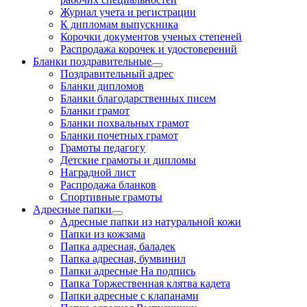
Журнал учета и регистрации
К дипломам выпускника
Корочки документов ученых степеней
Распродажа корочек и удостоверений
Бланки поздравительные
Поздравительный адрес
Бланки дипломов
Бланки благодарственных писем
Бланки грамот
Бланки похвальных грамот
Бланки почетных грамот
Грамоты педагогу
Детские грамоты и дипломы
Наградной лист
Распродажа бланков
Спортивные грамоты
Адресные папки
Адресные папки из натуральной кожи
Папки из кожзама
Папка адресная, баладек
Папка адресная, бумвинил
Папки адресные На подпись
Папка Торжественная клятва кадета
Папки адресные с клапанами