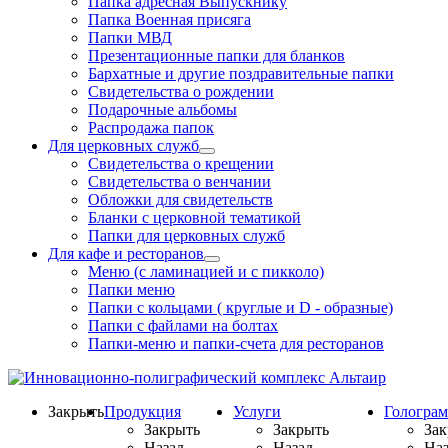
Папка адресная Выпускнику
Папка Военная присяга
Папки МВД
Презентационные папки для бланков
Бархатные и другие поздравительные папки
Свидетельства о рождении
Подарочные альбомы
Распродажа папок
Для церковных служб
Свидетельства о крещении
Свидетельства о венчании
Обложки для свидетельств
Бланки с церковной тематикой
Папки для церковных служб
Для кафе и ресторанов
Меню (с ламинацией и с пикколо)
Папки меню
Папки с кольцами ( круглые и D - образные)
Папки с файлами на болтах
Папки-меню и папки-счета для ресторанов
Закрыть
Продукция
Услуги
Гологра
Закрыть
Закрыть
Зак
Назад
Назад
Наз