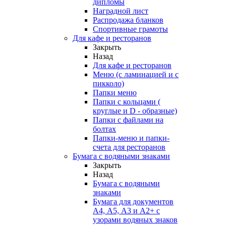
дипломы
Наградной лист
Распродажа бланков
Спортивные грамоты
Для кафе и ресторанов
Закрыть
Назад
Для кафе и ресторанов
Меню (с ламинацией и с
пикколо)
Папки меню
Папки с кольцами (
круглые и D - образные)
Папки с файлами на
болтах
Папки-меню и папки-
счета для ресторанов
Бумага с водяными знаками
Закрыть
Назад
Бумага с водяными
знаками
Бумага для документов
А4, А5, А3 и А2+ с
узорами водяных знаков