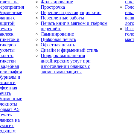
илеты на
Фольгирование
нак
ероприятия
Прострочка
Гол
Фирменные
Переплет и реставрация книг
нак
ланки с
Переплетные работы
ваш
ащитой
Печать книг в мягком и твёрдом
лог
ечать
переплёте
Изг
аклеек,
Ламинирование
гол
тикеток и
Цифровая печать
мас
тикеров
Офсетная печать
уклеты
Дизайн и фирменный стиль
кретч-
Порядок выполнения
тикетки
дизайнерских услуг при
вадебная
изготовлении бланков с
олиграфия
элементами защиты
урналы и
аталоги
фсетная
ечать
Фирменные
локноты
ормат А5
ечать
ланков на
умаге с
одяным