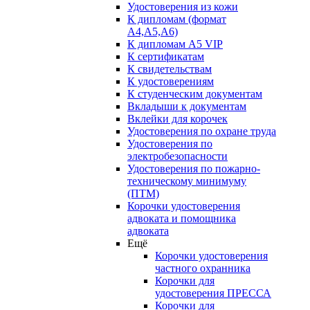
Удостоверения из кожи
К дипломам (формат
А4,А5,А6)
К дипломам А5 VIP
К сертификатам
К свидетельствам
К удостоверениям
К студенческим документам
Вкладыши к документам
Вклейки для корочек
Удостоверения по охране труда
Удостоверения по
электробезопасности
Удостоверения по пожарно-
техническому минимуму
(ПТМ)
Корочки удостоверения
адвоката и помощника
адвоката
Ещё
Корочки удостоверения
частного охранника
Корочки для
удостоверения ПРЕССА
Корочки для