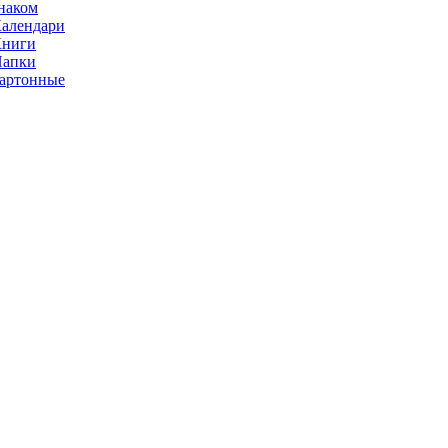
наком
алендари
Книги
Папки
артонные