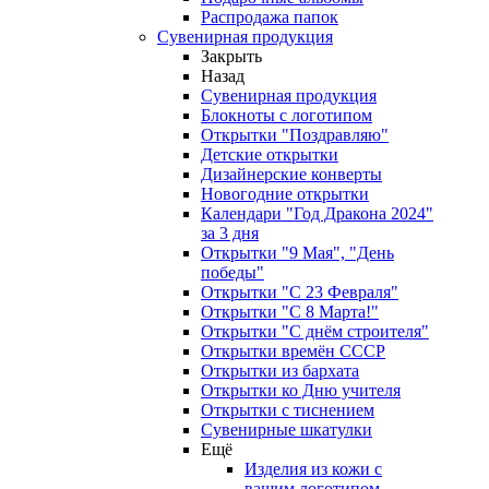
Распродажа папок
Сувенирная продукция
Закрыть
Назад
Сувенирная продукция
Блокноты с логотипом
Открытки "Поздравляю"
Детские открытки
Дизайнерские конверты
Новогодние открытки
Календари "Год Дракона 2024"
за 3 дня
Открытки "9 Мая", "День
победы"
Открытки "С 23 Февраля"
Открытки "С 8 Марта!"
Открытки "С днём строителя"
Открытки времён СССР
Открытки из бархата
Открытки ко Дню учителя
Открытки с тиснением
Сувенирные шкатулки
Ещё
Изделия из кожи с
вашим логотипом