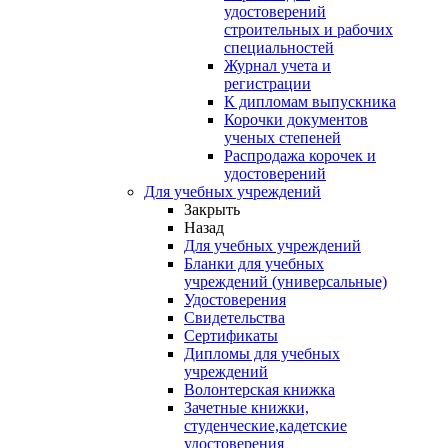
удостоверений
строительных и рабочих
специальностей
Журнал учета и
регистрации
К дипломам выпускника
Корочки документов
ученых степеней
Распродажа корочек и
удостоверений
Для учебных учреждений
Закрыть
Назад
Для учебных учреждений
Бланки для учебных
учреждений (универсальные)
Удостоверения
Свидетельства
Сертификаты
Дипломы для учебных
учреждений
Волонтерская книжка
Зачетные книжки,
студенческие,кадетские
удостоверения