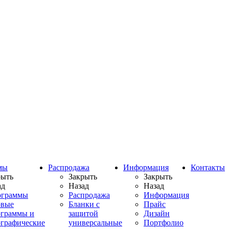
мы
Распродажа
Информация
Контакты
рыть
Закрыть
Закрыть
ад
Назад
Назад
ограммы
Распродажа
Информация
овые
Бланки с
Прайс
ограммы и
защитой
Дизайн
ографические
универсальные
Портфолио