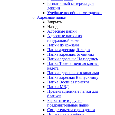
Раздаточный материал для
лекций
Учебные пособия и методички
Адресные папки
Закрыть
Назад
Адресные папки
Адресные папки из
натуральной кожи
Папки из кожзама
Папка адресная, баладек
Папка адресная, бумвинил
Папки адресные На подпись
Папка Торжественная клятва
кадета
Папки адресные с клапанами
Папка адресная Выпускнику
Папка Военная присяга
Папки МВД
Презентационные папки для
бланков
Бархатные и другие
поздравительные папки
Свидетельства о рождении
Подарочные альбомы