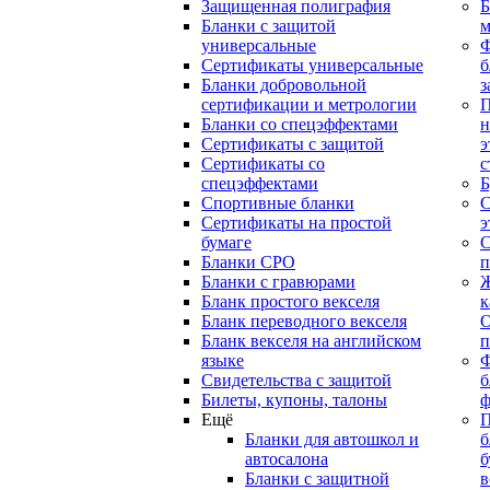
Защищенная полиграфия
Б
Бланки с защитой
м
универсальные
Сертификаты универсальные
б
Бланки добровольной
з
сертификации и метрологии
П
Бланки со спецэффектами
н
Сертификаты с защитой
э
Сертификаты со
с
спецэффектами
Б
Спортивные бланки
С
Cертификаты на простой
э
бумаге
С
Бланки СРО
п
Бланки с гравюрами
Ж
Бланк простого векселя
к
Бланк переводного векселя
О
Бланк векселя на английском
п
языке
Свидетельства с защитой
б
Билеты, купоны, талоны
ф
Ещё
П
Бланки для автошкол и
б
автосалона
б
Бланки с защитной
в