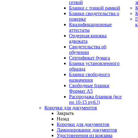
сеткой
з
Бланки с тонкой рамкой
К
Бланки свидетельства о
поверке
Квалификационные
к
аттестаты
Ордерная книжка
адвоката
Свидетельства об
обучении
Сертификат бумага
Бланки установленного
образца
Бланки свободного
назначения
Свободные бланки
Формат А5
Распродажа бланков (все
по 10-15 руб.!)
Корочки для документов
Закрыть
Назад
Корочки для документов
Ламинирование документов
Удостоверения из кожзама