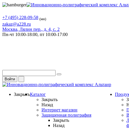
+7 (495) 228-09-58
(мн)
zakaz@a228.ru
Москва
, Лялин пер., д. 4, с. 2
Пн-чт
10:00-18:00,
пт
10:00-17:00
Войти
Закрыть
Каталог
Проду
Закрыть
З
Назад
Н
Интернет магазин
П
Защищенная полиграфия
В
Закрыть
Л
Назад
ф