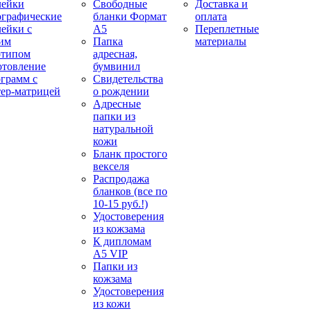
лейки
Свободные
Доставка и
ографические
бланки Формат
оплата
лейки с
А5
Переплетные
им
Папка
материалы
отипом
адресная,
отовление
бумвинил
ограмм с
Свидетельства
тер-матрицей
о рождении
Адресные
папки из
натуральной
кожи
Бланк простого
векселя
Распродажа
бланков (все по
10-15 руб.!)
Удостоверения
из кожзама
К дипломам
А5 VIP
Папки из
кожзама
Удостоверения
из кожи