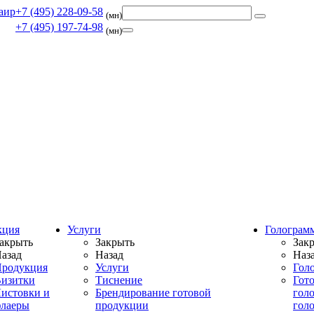
+7 (495) 228-09-58
(мн)
+7 (495) 197-74-98
(мн)
кция
Услуги
Голограм
акрыть
Закрыть
Зак
азад
Назад
Наз
родукция
Услуги
Гол
изитки
Тиснение
Гот
истовки и
Брендирование готовой
гол
лаеры
продукции
гол