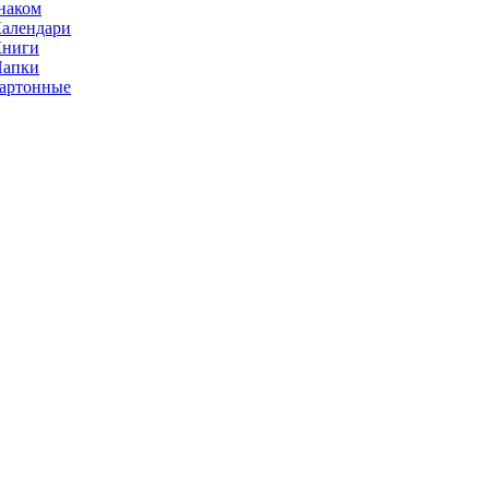
наком
алендари
Книги
Папки
артонные