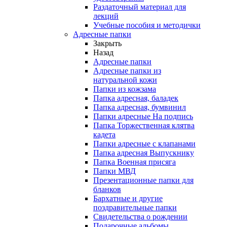
Раздаточный материал для
лекций
Учебные пособия и методички
Адресные папки
Закрыть
Назад
Адресные папки
Адресные папки из
натуральной кожи
Папки из кожзама
Папка адресная, баладек
Папка адресная, бумвинил
Папки адресные На подпись
Папка Торжественная клятва
кадета
Папки адресные с клапанами
Папка адресная Выпускнику
Папка Военная присяга
Папки МВД
Презентационные папки для
бланков
Бархатные и другие
поздравительные папки
Свидетельства о рождении
Подарочные альбомы