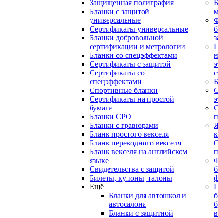
Защищенная полиграфия
Б
Бланки с защитой
м
универсальные
Сертификаты универсальные
б
Бланки добровольной
з
сертификации и метрологии
П
Бланки со спецэффектами
н
Сертификаты с защитой
э
Сертификаты со
с
спецэффектами
Б
Спортивные бланки
С
Cертификаты на простой
э
бумаге
С
Бланки СРО
п
Бланки с гравюрами
Ж
Бланк простого векселя
к
Бланк переводного векселя
О
Бланк векселя на английском
п
языке
Свидетельства с защитой
б
Билеты, купоны, талоны
ф
Ещё
П
Бланки для автошкол и
б
автосалона
б
Бланки с защитной
в