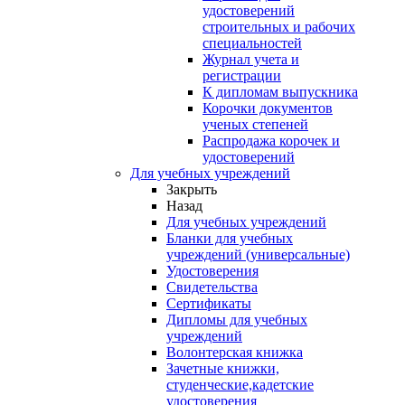
удостоверений
строительных и рабочих
специальностей
Журнал учета и
регистрации
К дипломам выпускника
Корочки документов
ученых степеней
Распродажа корочек и
удостоверений
Для учебных учреждений
Закрыть
Назад
Для учебных учреждений
Бланки для учебных
учреждений (универсальные)
Удостоверения
Свидетельства
Сертификаты
Дипломы для учебных
учреждений
Волонтерская книжка
Зачетные книжки,
студенческие,кадетские
удостоверения