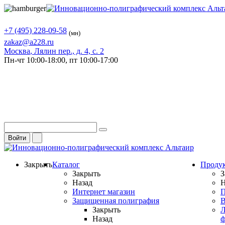
+7 (495) 228-09-58
(мн)
zakaz@a228.ru
Москва
, Лялин пер., д. 4, с. 2
Пн-чт
10:00-18:00,
пт
10:00-17:00
Войти
Закрыть
Каталог
Проду
Закрыть
З
Назад
Н
Интернет магазин
П
Защищенная полиграфия
В
Закрыть
Л
Назад
ф