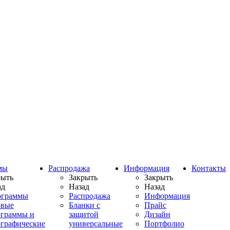
мы
Распродажа
Информация
Контакты
рыть
Закрыть
Закрыть
ад
Назад
Назад
ограммы
Распродажа
Информация
овые
Бланки с
Прайс
ограммы и
защитой
Дизайн
ографические
универсальные
Портфолио