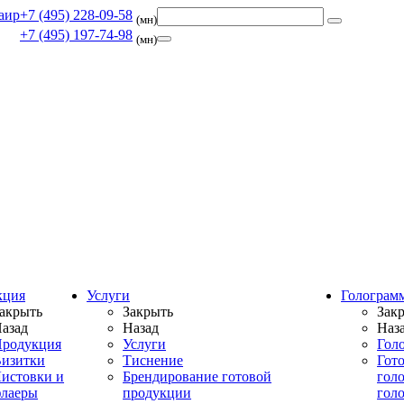
+7 (495) 228-09-58
(мн)
+7 (495) 197-74-98
(мн)
кция
Услуги
Голограм
акрыть
Закрыть
Зак
азад
Назад
Наз
родукция
Услуги
Гол
изитки
Тиснение
Гот
истовки и
Брендирование готовой
гол
лаеры
продукции
гол