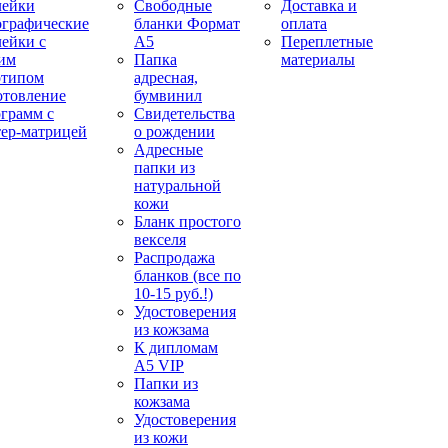
лейки
Свободные
Доставка и
ографические
бланки Формат
оплата
лейки с
А5
Переплетные
им
Папка
материалы
отипом
адресная,
отовление
бумвинил
ограмм с
Свидетельства
тер-матрицей
о рождении
Адресные
папки из
натуральной
кожи
Бланк простого
векселя
Распродажа
бланков (все по
10-15 руб.!)
Удостоверения
из кожзама
К дипломам
А5 VIP
Папки из
кожзама
Удостоверения
из кожи