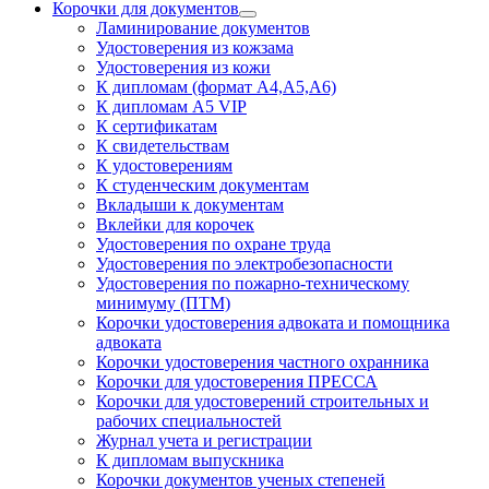
Корочки для документов
Ламинирование документов
Удостоверения из кожзама
Удостоверения из кожи
К дипломам (формат А4,А5,А6)
К дипломам А5 VIP
К сертификатам
К свидетельствам
К удостоверениям
К студенческим документам
Вкладыши к документам
Вклейки для корочек
Удостоверения по охране труда
Удостоверения по электробезопасности
Удостоверения по пожарно-техническому
минимуму (ПТМ)
Корочки удостоверения адвоката и помощника
адвоката
Корочки удостоверения частного охранника
Корочки для удостоверения ПРЕССА
Корочки для удостоверений строительных и
рабочих специальностей
Журнал учета и регистрации
К дипломам выпускника
Корочки документов ученых степеней