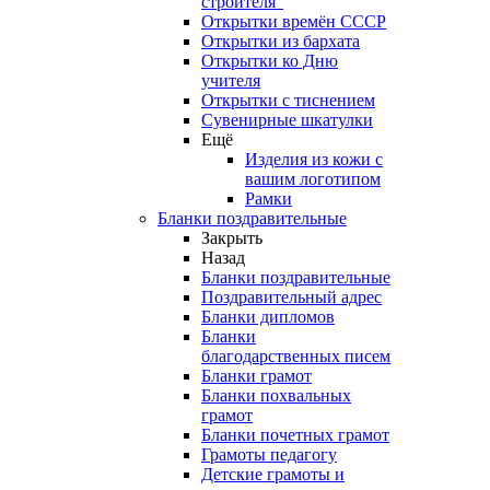
строителя"
Открытки времён СССР
Открытки из бархата
Открытки ко Дню
учителя
Открытки с тиснением
Сувенирные шкатулки
Ещё
Изделия из кожи с
вашим логотипом
Рамки
Бланки поздравительные
Закрыть
Назад
Бланки поздравительные
Поздравительный адрес
Бланки дипломов
Бланки
благодарственных писем
Бланки грамот
Бланки похвальных
грамот
Бланки почетных грамот
Грамоты педагогу
Детские грамоты и