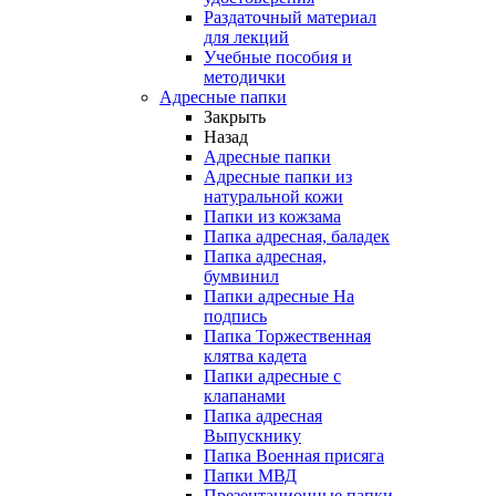
Раздаточный материал
для лекций
Учебные пособия и
методички
Адресные папки
Закрыть
Назад
Адресные папки
Адресные папки из
натуральной кожи
Папки из кожзама
Папка адресная, баладек
Папка адресная,
бумвинил
Папки адресные На
подпись
Папка Торжественная
клятва кадета
Папки адресные с
клапанами
Папка адресная
Выпускнику
Папка Военная присяга
Папки МВД
Презентационные папки