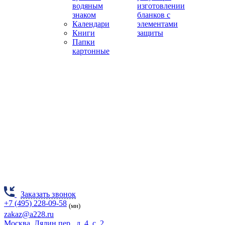
водяным
изготовлении
знаком
бланков с
Календари
элементами
Книги
защиты
Папки
картонные
Заказать звонок
+7 (495) 228-09-58
(мн)
zakaz@a228.ru
Москва, Лялин пер., д. 4, с. 2