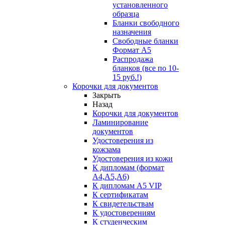
установленного
образца
Бланки свободного
назначения
Свободные бланки
Формат А5
Распродажа
бланков (все по 10-
15 руб.!)
Корочки для документов
Закрыть
Назад
Корочки для документов
Ламинирование
документов
Удостоверения из
кожзама
Удостоверения из кожи
К дипломам (формат
А4,А5,А6)
К дипломам А5 VIP
К сертификатам
К свидетельствам
К удостоверениям
К студенческим