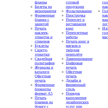
флаеры
готовой
гол
Билеты на
продукции
на
мероприятия
Фольгирование
Гол
Фирменные
Прострочка
нак
бланки с
Переплет и
ва
защитой
реставрация
ло
Печать
книг
Изг
наклеек,
Переплетные
гол
этикеток и
работы
мас
стикеров
Печать книг в
Буклеты
мягком и
Скретч-
твёрдом
этикетки
переплёте
Свадебная
Ламинирование
полиграфия
Цифровая
Журналы и
печать
каталоги
Офсетная
Офсетная
печать
печать
Дизайн и
Фирменные
фирменный
блокноты
стиль
формат А5
Порядок
Печать
выполнения
бланков на
дизайнерских
бумаге с
услуг при