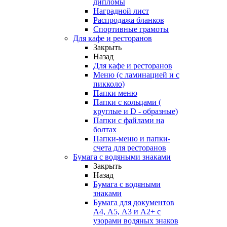
дипломы
Наградной лист
Распродажа бланков
Спортивные грамоты
Для кафе и ресторанов
Закрыть
Назад
Для кафе и ресторанов
Меню (с ламинацией и с
пикколо)
Папки меню
Папки с кольцами (
круглые и D - образные)
Папки с файлами на
болтах
Папки-меню и папки-
счета для ресторанов
Бумага с водяными знаками
Закрыть
Назад
Бумага с водяными
знаками
Бумага для документов
А4, А5, А3 и А2+ с
узорами водяных знаков