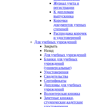
Журнал учета и
регистрации
К дипломам
выпускника
Корочки
документов ученых
степеней
Распродажа корочек
и удостоверений
Для учебных учреждений
Закрыть
Назад
Для учебных учреждений
Бланки для учебных
учреждений
(универсальные)
Удостоверения
Свидетельства
Сертификаты
Дипломы для учебных
учреждений
Волонтерская книжка
Зачетные книжки,
студенческие,кадетские
удостоверения