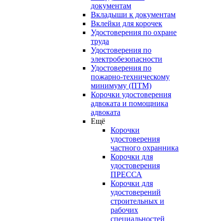
документам
Вкладыши к документам
Вклейки для корочек
Удостоверения по охране
труда
Удостоверения по
электробезопасности
Удостоверения по
пожарно-техническому
минимуму (ПТМ)
Корочки удостоверения
адвоката и помощника
адвоката
Ещё
Корочки
удостоверения
частного охранника
Корочки для
удостоверения
ПРЕССА
Корочки для
удостоверений
строительных и
рабочих
специальностей