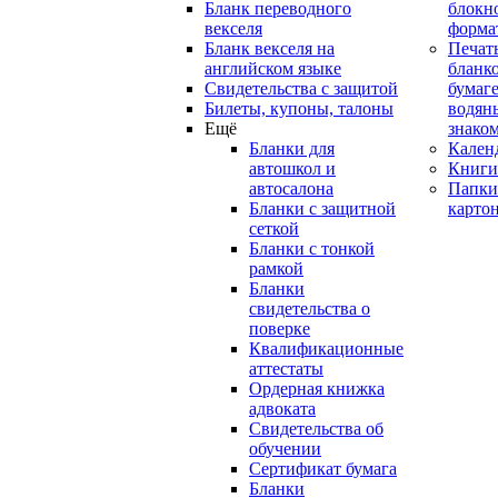
Бланк переводного
блокн
векселя
форма
Бланк векселя на
Печат
английском языке
бланко
Свидетельства с защитой
бумаге
Билеты, купоны, талоны
водян
Ещё
знако
Бланки для
Кален
автошкол и
Книги
автосалона
Папки
Бланки с защитной
карто
сеткой
Бланки с тонкой
рамкой
Бланки
свидетельства о
поверке
Квалификационные
аттестаты
Ордерная книжка
адвоката
Свидетельства об
обучении
Сертификат бумага
Бланки