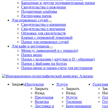
Бархатные и другие поздравительные папки
Свидетельства о рождении
Подарочные альбомы
Распродажа папок
Для церковных служб
Свидетельства о крещении
Свидетельства о венчании
Обложки для свидетельств
Бланки с церковной тематикой
Папки для церковных служб
Для кафе и ресторанов
Меню (с ламинацией и с пикколо)
Папки меню
Папки с кольцами ( круглые и D - образные)
Папки с файлами на болтах
Папки-меню и папки-счета для ресторанов
Закрыть
Продукция
Услуги
Гологра
Закрыть
Закрыть
Зак
Назад
Назад
Наз
Продукция
Услуги
Го
Визитки
Тиснение
Го
Листовки и
Брендирование
го