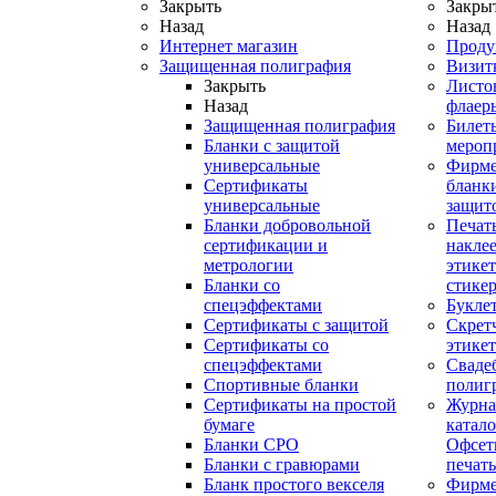
Закрыть
Закры
Назад
Назад
Интернет магазин
Проду
Защищенная полиграфия
Визит
Закрыть
Листо
Назад
флаер
Защищенная полиграфия
Билет
Бланки с защитой
мероп
универсальные
Фирм
Сертификаты
бланки
универсальные
защит
Бланки добровольной
Печат
сертификации и
наклее
метрологии
этикет
Бланки со
стике
спецэффектами
Букле
Сертификаты с защитой
Скрет
Сертификаты со
этике
спецэффектами
Сваде
Спортивные бланки
полиг
Cертификаты на простой
Журна
бумаге
катал
Бланки СРО
Офсет
Бланки с гравюрами
печать
Бланк простого векселя
Фирм