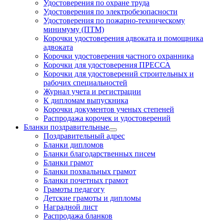
Удостоверения по охране труда
Удостоверения по электробезопасности
Удостоверения по пожарно-техническому
минимуму (ПТМ)
Корочки удостоверения адвоката и помощника
адвоката
Корочки удостоверения частного охранника
Корочки для удостоверения ПРЕССА
Корочки для удостоверений строительных и
рабочих специальностей
Журнал учета и регистрации
К дипломам выпускника
Корочки документов ученых степеней
Распродажа корочек и удостоверений
Бланки поздравительные
Поздравительный адрес
Бланки дипломов
Бланки благодарственных писем
Бланки грамот
Бланки похвальных грамот
Бланки почетных грамот
Грамоты педагогу
Детские грамоты и дипломы
Наградной лист
Распродажа бланков