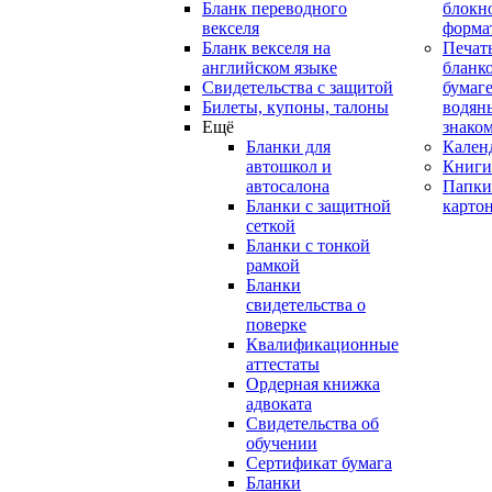
Бланк переводного
блокн
векселя
форма
Бланк векселя на
Печат
английском языке
бланко
Свидетельства с защитой
бумаге
Билеты, купоны, талоны
водян
Ещё
знако
Бланки для
Кален
автошкол и
Книги
автосалона
Папки
Бланки с защитной
карто
сеткой
Бланки с тонкой
рамкой
Бланки
свидетельства о
поверке
Квалификационные
аттестаты
Ордерная книжка
адвоката
Свидетельства об
обучении
Сертификат бумага
Бланки