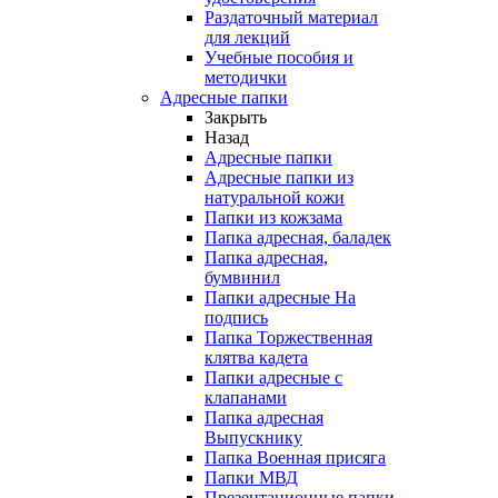
Раздаточный материал
для лекций
Учебные пособия и
методички
Адресные папки
Закрыть
Назад
Адресные папки
Адресные папки из
натуральной кожи
Папки из кожзама
Папка адресная, баладек
Папка адресная,
бумвинил
Папки адресные На
подпись
Папка Торжественная
клятва кадета
Папки адресные с
клапанами
Папка адресная
Выпускнику
Папка Военная присяга
Папки МВД
Презентационные папки