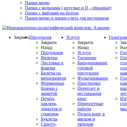
Папки меню
Папки с кольцами ( круглые и D - образные)
Папки с файлами на болтах
Папки-меню и папки-счета для ресторанов
Закрыть
Продукция
Услуги
Гологра
Закрыть
Закрыть
Зак
Назад
Назад
Наз
Продукция
Услуги
Го
Визитки
Тиснение
Го
Листовки и
Брендирование
го
флаеры
готовой
гол
Билеты на
продукции
на
мероприятия
Фольгирование
Гол
Фирменные
Прострочка
нак
бланки с
Переплет и
ва
защитой
реставрация
ло
Печать
книг
Изг
наклеек,
Переплетные
гол
этикеток и
работы
мас
стикеров
Печать книг в
Буклеты
мягком и
Скретч-
твёрдом