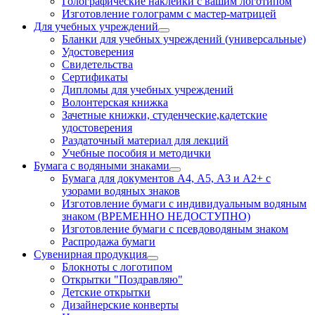
Голографические наклейки с вашим логотипом
Изготовление голограмм с мастер-матрицей
Для учебных учреждений
Бланки для учебных учреждений (универсальные)
Удостоверения
Свидетельства
Сертификаты
Дипломы для учебных учреждений
Волонтерская книжка
Зачетные книжки, студенческие,кадетские
удостоверения
Раздаточный материал для лекций
Учебные пособия и методички
Бумага с водяными знаками
Бумага для документов А4, А5, А3 и А2+ с
узорами водяных знаков
Изготовление бумаги с индивидуальным водяным
знаком (ВРЕМЕННО НЕДОСТУПНО)
Изготовление бумаги с псевдоводяным знаком
Распродажа бумаги
Сувенирная продукция
Блокноты с логотипом
Открытки "Поздравляю"
Детские открытки
Дизайнерские конверты