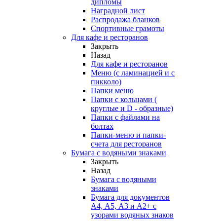
дипломы
Наградной лист
Распродажа бланков
Спортивные грамоты
Для кафе и ресторанов
Закрыть
Назад
Для кафе и ресторанов
Меню (с ламинацией и с
пикколо)
Папки меню
Папки с кольцами (
круглые и D - образные)
Папки с файлами на
болтах
Папки-меню и папки-
счета для ресторанов
Бумага с водяными знаками
Закрыть
Назад
Бумага с водяными
знаками
Бумага для документов
А4, А5, А3 и А2+ с
узорами водяных знаков