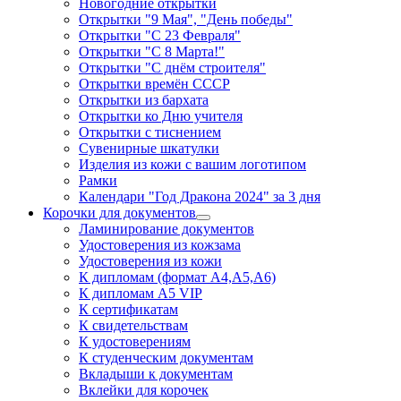
Новогодние открытки
Открытки "9 Мая", "День победы"
Открытки "С 23 Февраля"
Открытки "С 8 Марта!"
Открытки "С днём строителя"
Открытки времён СССР
Открытки из бархата
Открытки ко Дню учителя
Открытки с тиснением
Сувенирные шкатулки
Изделия из кожи с вашим логотипом
Рамки
Календари "Год Дракона 2024" за 3 дня
Корочки для документов
Ламинирование документов
Удостоверения из кожзама
Удостоверения из кожи
К дипломам (формат А4,А5,А6)
К дипломам А5 VIP
К сертификатам
К свидетельствам
К удостоверениям
К студенческим документам
Вкладыши к документам
Вклейки для корочек