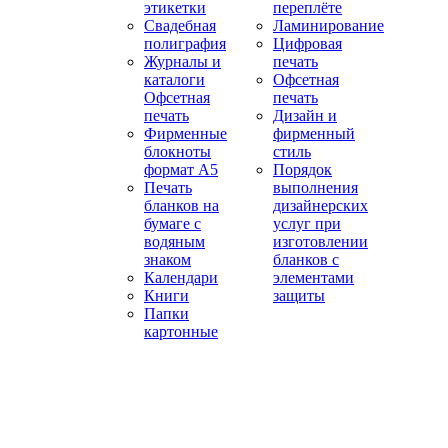
этикетки
переплёте
Свадебная
Ламинирование
полиграфия
Цифровая
Журналы и
печать
каталоги
Офсетная
Офсетная
печать
печать
Дизайн и
Фирменные
фирменный
блокноты
стиль
формат А5
Порядок
Печать
выполнения
бланков на
дизайнерских
бумаге с
услуг при
водяным
изготовлении
знаком
бланков с
Календари
элементами
Книги
защиты
Папки
картонные