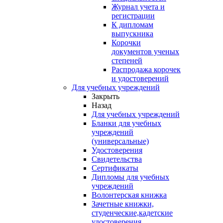
Журнал учета и
регистрации
К дипломам
выпускника
Корочки
документов ученых
степеней
Распродажа корочек
и удостоверений
Для учебных учреждений
Закрыть
Назад
Для учебных учреждений
Бланки для учебных
учреждений
(универсальные)
Удостоверения
Свидетельства
Сертификаты
Дипломы для учебных
учреждений
Волонтерская книжка
Зачетные книжки,
студенческие,кадетские
удостоверения