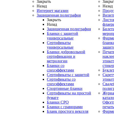
Закрыть
Закры
Назад
Назад
Интернет магазин
Проду
Защищенная полиграфия
Визит
Закрыть
Листо
Назад
флаер
Защищенная полиграфия
Билет
Бланки с защитой
мероп
универсальные
Фирм
Сертификаты
бланки
универсальные
защит
Бланки добровольной
Печат
сертификации и
наклее
метрологии
этикет
Бланки со
стике
спецэффектами
Букле
Сертификаты с защитой
Скрет
Сертификаты со
этике
спецэффектами
Сваде
Спортивные бланки
полиг
Cертификаты на простой
Журна
бумаге
катал
Бланки СРО
Офсет
Бланки с гравюрами
печать
Бланк простого векселя
Фирм