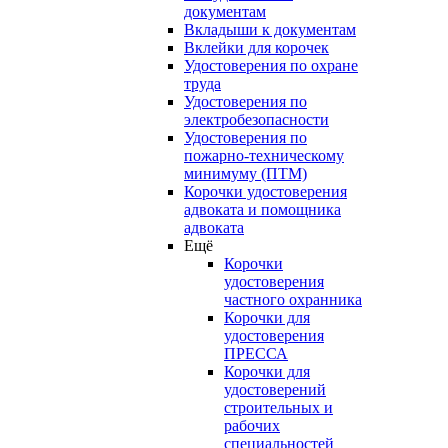
документам
Вкладыши к документам
Вклейки для корочек
Удостоверения по охране
труда
Удостоверения по
электробезопасности
Удостоверения по
пожарно-техническому
минимуму (ПТМ)
Корочки удостоверения
адвоката и помощника
адвоката
Ещё
Корочки
удостоверения
частного охранника
Корочки для
удостоверения
ПРЕССА
Корочки для
удостоверений
строительных и
рабочих
специальностей