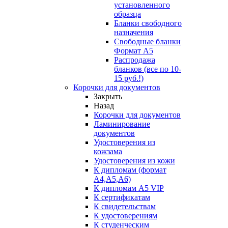
установленного
образца
Бланки свободного
назначения
Свободные бланки
Формат А5
Распродажа
бланков (все по 10-
15 руб.!)
Корочки для документов
Закрыть
Назад
Корочки для документов
Ламинирование
документов
Удостоверения из
кожзама
Удостоверения из кожи
К дипломам (формат
А4,А5,А6)
К дипломам А5 VIP
К сертификатам
К свидетельствам
К удостоверениям
К студенческим