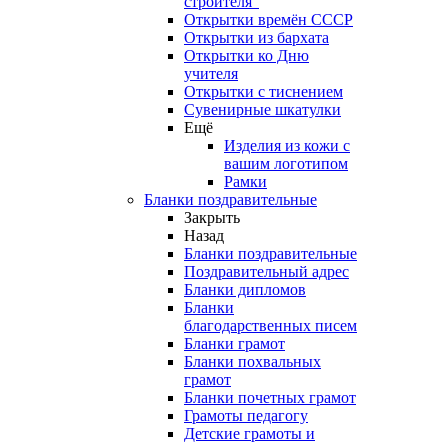
строителя"
Открытки времён СССР
Открытки из бархата
Открытки ко Дню
учителя
Открытки с тиснением
Сувенирные шкатулки
Ещё
Изделия из кожи с
вашим логотипом
Рамки
Бланки поздравительные
Закрыть
Назад
Бланки поздравительные
Поздравительный адрес
Бланки дипломов
Бланки
благодарственных писем
Бланки грамот
Бланки похвальных
грамот
Бланки почетных грамот
Грамоты педагогу
Детские грамоты и