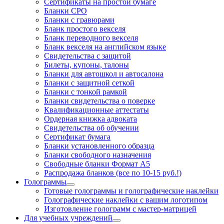
Cертификаты на простой бумаге
Бланки СРО
Бланки с гравюрами
Бланк простого векселя
Бланк переводного векселя
Бланк векселя на английском языке
Свидетельства с защитой
Билеты, купоны, талоны
Бланки для автошкол и автосалона
Бланки с защитной сеткой
Бланки с тонкой рамкой
Бланки свидетельства о поверке
Квалификационные аттестаты
Ордерная книжка адвоката
Свидетельства об обучении
Сертификат бумага
Бланки установленного образца
Бланки свободного назначения
Свободные бланки Формат А5
Распродажа бланков (все по 10-15 руб.!)
Голограммы
Готовые голограммы и голографические наклейки
Голографические наклейки с вашим логотипом
Изготовление голограмм с мастер-матрицей
Для учебных учреждений