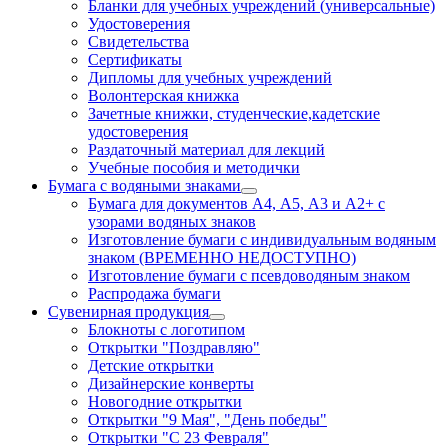
Бланки для учебных учреждений (универсальные)
Удостоверения
Свидетельства
Сертификаты
Дипломы для учебных учреждений
Волонтерская книжка
Зачетные книжки, студенческие,кадетские
удостоверения
Раздаточный материал для лекций
Учебные пособия и методички
Бумага с водяными знаками
Бумага для документов А4, А5, А3 и А2+ с
узорами водяных знаков
Изготовление бумаги с индивидуальным водяным
знаком (ВРЕМЕННО НЕДОСТУПНО)
Изготовление бумаги с псевдоводяным знаком
Распродажа бумаги
Сувенирная продукция
Блокноты с логотипом
Открытки "Поздравляю"
Детские открытки
Дизайнерские конверты
Новогодние открытки
Открытки "9 Мая", "День победы"
Открытки "С 23 Февраля"