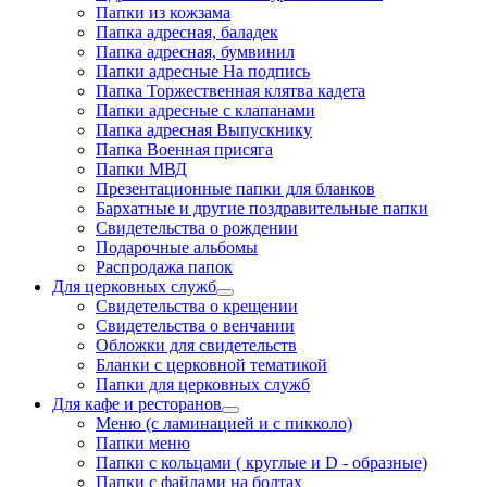
Папки из кожзама
Папка адресная, баладек
Папка адресная, бумвинил
Папки адресные На подпись
Папка Торжественная клятва кадета
Папки адресные с клапанами
Папка адресная Выпускнику
Папка Военная присяга
Папки МВД
Презентационные папки для бланков
Бархатные и другие поздравительные папки
Свидетельства о рождении
Подарочные альбомы
Распродажа папок
Для церковных служб
Свидетельства о крещении
Свидетельства о венчании
Обложки для свидетельств
Бланки с церковной тематикой
Папки для церковных служб
Для кафе и ресторанов
Меню (с ламинацией и с пикколо)
Папки меню
Папки с кольцами ( круглые и D - образные)
Папки с файлами на болтах