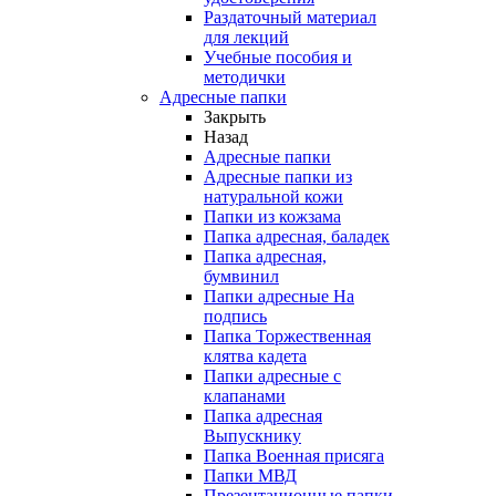
Раздаточный материал
для лекций
Учебные пособия и
методички
Адресные папки
Закрыть
Назад
Адресные папки
Адресные папки из
натуральной кожи
Папки из кожзама
Папка адресная, баладек
Папка адресная,
бумвинил
Папки адресные На
подпись
Папка Торжественная
клятва кадета
Папки адресные с
клапанами
Папка адресная
Выпускнику
Папка Военная присяга
Папки МВД
Презентационные папки