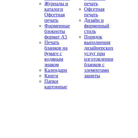
Журналы и
печать
каталоги
Офсетная
Офсетная
печать
печать
Дизайн и
Фирменные
фирменный
блокноты
стиль
формат А5
Порядок
Печать
выполнения
бланков на
дизайнерских
бумаге с
услуг при
водяным
изготовлении
знаком
бланков с
Календари
элементами
Книги
защиты
Папки
картонные