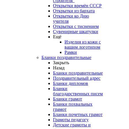
строителя"
Открытки времён СССР
Открытки из бархата
Открытки ко Дню
учителя
Открытки с тиснением
Сувенирные шкатулки
Ещё
Изделия из кожи с
вашим логотипом
Рамки
Бланки поздравительные
Закрыть
Назад
Бланки поздравительные
Поздравительный адрес
Бланки дипломов
Бланки
благодарственных писем
Бланки грамот
Бланки похвальных
грамот
Бланки почетных грамот
Грамоты педагогу
Детские грамоты и