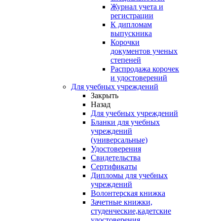
Журнал учета и
регистрации
К дипломам
выпускника
Корочки
документов ученых
степеней
Распродажа корочек
и удостоверений
Для учебных учреждений
Закрыть
Назад
Для учебных учреждений
Бланки для учебных
учреждений
(универсальные)
Удостоверения
Свидетельства
Сертификаты
Дипломы для учебных
учреждений
Волонтерская книжка
Зачетные книжки,
студенческие,кадетские
удостоверения