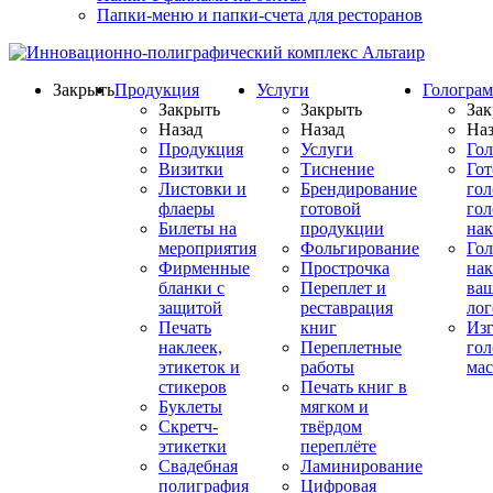
Папки-меню и папки-счета для ресторанов
Закрыть
Продукция
Услуги
Гологра
Закрыть
Закрыть
Зак
Назад
Назад
Наз
Продукция
Услуги
Го
Визитки
Тиснение
Го
Листовки и
Брендирование
го
флаеры
готовой
гол
Билеты на
продукции
на
мероприятия
Фольгирование
Гол
Фирменные
Прострочка
нак
бланки с
Переплет и
ва
защитой
реставрация
ло
Печать
книг
Изг
наклеек,
Переплетные
гол
этикеток и
работы
мас
стикеров
Печать книг в
Буклеты
мягком и
Скретч-
твёрдом
этикетки
переплёте
Свадебная
Ламинирование
полиграфия
Цифровая