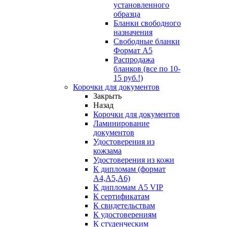
установленного
образца
Бланки свободного
назначения
Свободные бланки
Формат А5
Распродажа
бланков (все по 10-
15 руб.!)
Корочки для документов
Закрыть
Назад
Корочки для документов
Ламинирование
документов
Удостоверения из
кожзама
Удостоверения из кожи
К дипломам (формат
А4,А5,А6)
К дипломам А5 VIP
К сертификатам
К свидетельствам
К удостоверениям
К студенческим