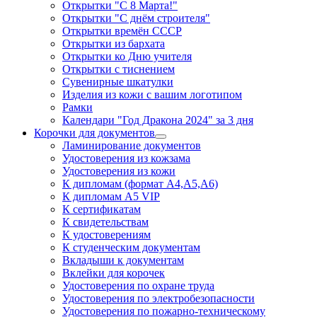
Открытки "С 8 Марта!"
Открытки "С днём строителя"
Открытки времён СССР
Открытки из бархата
Открытки ко Дню учителя
Открытки с тиснением
Сувенирные шкатулки
Изделия из кожи с вашим логотипом
Рамки
Календари "Год Дракона 2024" за 3 дня
Корочки для документов
Ламинирование документов
Удостоверения из кожзама
Удостоверения из кожи
К дипломам (формат А4,А5,А6)
К дипломам А5 VIP
К сертификатам
К свидетельствам
К удостоверениям
К студенческим документам
Вкладыши к документам
Вклейки для корочек
Удостоверения по охране труда
Удостоверения по электробезопасности
Удостоверения по пожарно-техническому