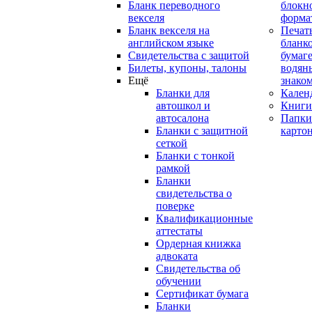
Бланк переводного
блокн
векселя
форма
Бланк векселя на
Печат
английском языке
бланко
Свидетельства с защитой
бумаге
Билеты, купоны, талоны
водян
Ещё
знако
Бланки для
Кален
автошкол и
Книги
автосалона
Папки
Бланки с защитной
карто
сеткой
Бланки с тонкой
рамкой
Бланки
свидетельства о
поверке
Квалификационные
аттестаты
Ордерная книжка
адвоката
Свидетельства об
обучении
Сертификат бумага
Бланки