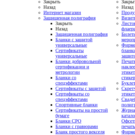
Закрыть
Закры
Назад
Назад
Интернет магазин
Проду
Защищенная полиграфия
Визит
Закрыть
Листо
Назад
флаер
Защищенная полиграфия
Билет
Бланки с защитой
мероп
универсальные
Фирм
Сертификаты
бланки
универсальные
защит
Бланки добровольной
Печат
сертификации и
наклее
метрологии
этикет
Бланки со
стике
спецэффектами
Букле
Сертификаты с защитой
Скрет
Сертификаты со
этике
спецэффектами
Сваде
Спортивные бланки
полиг
Cертификаты на простой
Журна
бумаге
катал
Бланки СРО
Офсет
Бланки с гравюрами
печать
Бланк простого векселя
Фирм