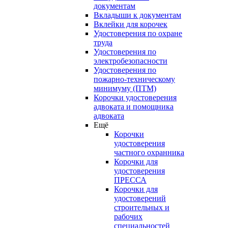
документам
Вкладыши к документам
Вклейки для корочек
Удостоверения по охране
труда
Удостоверения по
электробезопасности
Удостоверения по
пожарно-техническому
минимуму (ПТМ)
Корочки удостоверения
адвоката и помощника
адвоката
Ещё
Корочки
удостоверения
частного охранника
Корочки для
удостоверения
ПРЕССА
Корочки для
удостоверений
строительных и
рабочих
специальностей