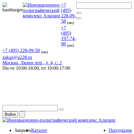
+7
(495)
228-09-
58
(мн)
+7
(495)
197-74-
98
(мн)
+7 (495) 228-09-58
(мн)
zakaz@a228.ru
Москва
, Лялин пер., д. 4, с. 2
Пн-чт
10:00-18:00,
пт
10:00-17:00
Войти
Закрыть
Каталог
Продукция