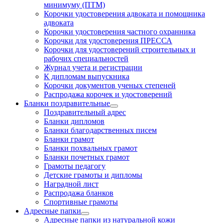
минимуму (ПТМ)
Корочки удостоверения адвоката и помощника
адвоката
Корочки удостоверения частного охранника
Корочки для удостоверения ПРЕССА
Корочки для удостоверений строительных и
рабочих специальностей
Журнал учета и регистрации
К дипломам выпускника
Корочки документов ученых степеней
Распродажа корочек и удостоверений
Бланки поздравительные
Поздравительный адрес
Бланки дипломов
Бланки благодарственных писем
Бланки грамот
Бланки похвальных грамот
Бланки почетных грамот
Грамоты педагогу
Детские грамоты и дипломы
Наградной лист
Распродажа бланков
Спортивные грамоты
Адресные папки
Адресные папки из натуральной кожи