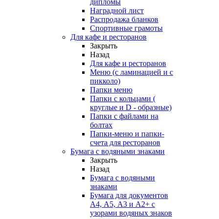
дипломы
Наградной лист
Распродажа бланков
Спортивные грамоты
Для кафе и ресторанов
Закрыть
Назад
Для кафе и ресторанов
Меню (с ламинацией и с
пикколо)
Папки меню
Папки с кольцами (
круглые и D - образные)
Папки с файлами на
болтах
Папки-меню и папки-
счета для ресторанов
Бумага с водяными знаками
Закрыть
Назад
Бумага с водяными
знаками
Бумага для документов
А4, А5, А3 и А2+ с
узорами водяных знаков