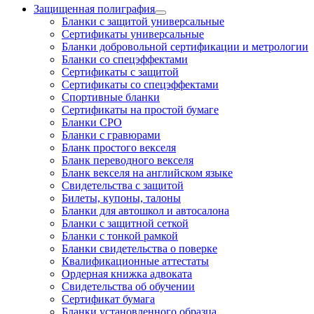
Защищенная полиграфия
Бланки с защитой универсальные
Сертификаты универсальные
Бланки добровольной сертификации и метрологии
Бланки со спецэффектами
Сертификаты с защитой
Сертификаты со спецэффектами
Спортивные бланки
Cертификаты на простой бумаге
Бланки СРО
Бланки с гравюрами
Бланк простого векселя
Бланк переводного векселя
Бланк векселя на английском языке
Свидетельства с защитой
Билеты, купоны, талоны
Бланки для автошкол и автосалона
Бланки с защитной сеткой
Бланки с тонкой рамкой
Бланки свидетельства о поверке
Квалификационные аттестаты
Ордерная книжка адвоката
Свидетельства об обучении
Сертификат бумага
Бланки установленного образца