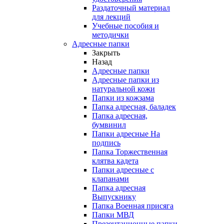
Раздаточный материал
для лекций
Учебные пособия и
методички
Адресные папки
Закрыть
Назад
Адресные папки
Адресные папки из
натуральной кожи
Папки из кожзама
Папка адресная, баладек
Папка адресная,
бумвинил
Папки адресные На
подпись
Папка Торжественная
клятва кадета
Папки адресные с
клапанами
Папка адресная
Выпускнику
Папка Военная присяга
Папки МВД
Презентационные папки