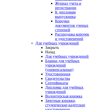
Журнал учета и
регистрации
К дипломам
выпускника
Корочки
документов ученых
степеней
Распродажа корочек
и удостоверений
Для учебных учреждений
Закрыть
Назад
Для учебных учреждений
Бланки для учебных
учреждений
(универсальные)
Удостоверения
Свидетельства
Сертификаты
Дипломы для учебных
учреждений
Волонтерская книжка
Зачетные книжки,
студенческие,кадетские
удостоверения