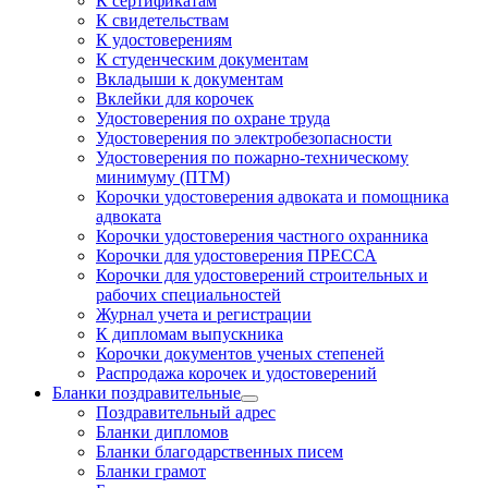
К сертификатам
К свидетельствам
К удостоверениям
К студенческим документам
Вкладыши к документам
Вклейки для корочек
Удостоверения по охране труда
Удостоверения по электробезопасности
Удостоверения по пожарно-техническому
минимуму (ПТМ)
Корочки удостоверения адвоката и помощника
адвоката
Корочки удостоверения частного охранника
Корочки для удостоверения ПРЕССА
Корочки для удостоверений строительных и
рабочих специальностей
Журнал учета и регистрации
К дипломам выпускника
Корочки документов ученых степеней
Распродажа корочек и удостоверений
Бланки поздравительные
Поздравительный адрес
Бланки дипломов
Бланки благодарственных писем
Бланки грамот