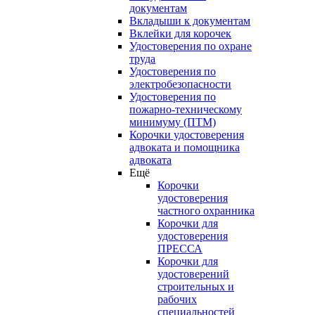
документам
Вкладыши к документам
Вклейки для корочек
Удостоверения по охране
труда
Удостоверения по
электробезопасности
Удостоверения по
пожарно-техническому
минимуму (ПТМ)
Корочки удостоверения
адвоката и помощника
адвоката
Ещё
Корочки
удостоверения
частного охранника
Корочки для
удостоверения
ПРЕССА
Корочки для
удостоверений
строительных и
рабочих
специальностей