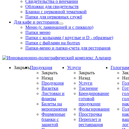
Свидетельства о венчании
Обложки для свидетельств
Бланки с церковной тематикой
Папки для церковных служб
Для кафе и ресторанов
Меню (с ламинацией и с пикколо)
Папки меню
Папки с кольцами ( круглые и D - образные)
Папки с файлами на болтах
Папки-меню и папки-счета для ресторанов
Закрыть
Продукция
Услуги
Гологра
Закрыть
Закрыть
Зак
Назад
Назад
Наз
Продукция
Услуги
Го
Визитки
Тиснение
Го
Листовки и
Брендирование
го
флаеры
готовой
гол
Билеты на
продукции
на
мероприятия
Фольгирование
Гол
Фирменные
Прострочка
нак
бланки с
Переплет и
ва
защитой
реставрация
ло