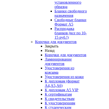
установленного
образца
Бланки свободного
назначения
Свободные бланки
Формат А5
Распродажа
бланков (все по 10-
15 руб.!)
Корочки для документов
Закрыть
Назад
Корочки для документов
Ламинирование
документов
Удостоверения из
кожзама
Удостоверения из кожи
К дипломам (формат
А4,А5,А6)
К дипломам А5 VIP
К сертификатам
К свидетельствам
К удостоверениям
К студенческим