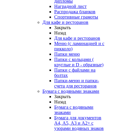
дипломы
Наградной лист
Распродажа бланков
Спортивные грамоты
Для кафе и ресторанов
Закрыть
Назад
Для кафе и ресторанов
Меню (с ламинацией и с
пикколо)
Папки меню
Папки с кольцами (
круглые и D - образные)
Папки с файлами на
болтах
Папки-меню и папки-
счета для ресторанов
Бумага с водяными знаками
Закрыть
Назад
Бумага с водяными
знаками
Бумага для документов
А4, А5, А3 и А2+ с
узорами водяных знаков