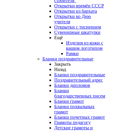
строителя"
Открытки времён СССР
Открытки из бархата
Открытки ко Дню
учителя
Открытки с тиснением
Сувенирные шкатулки
Ещё
Изделия из кожи с
вашим логотипом
Рамки
Бланки поздравительные
Закрыть
Назад
Бланки поздравительные
Поздравительный адрес
Бланки дипломов
Бланки
благодарственных писем
Бланки грамот
Бланки похвальных
грамот
Бланки почетных грамот
Грамоты педагогу
Детские грамоты и