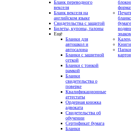
Бланк переводного
блокн
векселя
форма
Бланк векселя на
Печат
английском языке
бланко
Свидетельства с защитой
бумаге
Билеты, купоны, талоны
водян
Ещё
знако
Бланки для
Кален
автошкол и
Книги
автосалона
Папки
Бланки с защитной
карто
сеткой
Бланки с тонкой
рамкой
Бланки
свидетельства о
поверке
Квалификационные
аттестаты
Ордерная книжка
адвоката
Свидетельства об
обучении
Сертификат бумага
Бланки