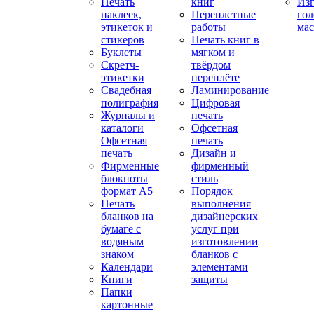
Печать
книг
Изг
наклеек,
Переплетные
гол
этикеток и
работы
мас
стикеров
Печать книг в
Буклеты
мягком и
Скретч-
твёрдом
этикетки
переплёте
Свадебная
Ламинирование
полиграфия
Цифровая
Журналы и
печать
каталоги
Офсетная
Офсетная
печать
печать
Дизайн и
Фирменные
фирменный
блокноты
стиль
формат А5
Порядок
Печать
выполнения
бланков на
дизайнерских
бумаге с
услуг при
водяным
изготовлении
знаком
бланков с
Календари
элементами
Книги
защиты
Папки
картонные