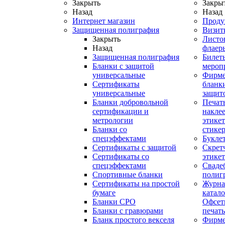
Закрыть
Закры
Назад
Назад
Интернет магазин
Проду
Защищенная полиграфия
Визит
Закрыть
Листо
Назад
флаер
Защищенная полиграфия
Билет
Бланки с защитой
мероп
универсальные
Фирм
Сертификаты
бланки
универсальные
защит
Бланки добровольной
Печат
сертификации и
наклее
метрологии
этикет
Бланки со
стике
спецэффектами
Букле
Сертификаты с защитой
Скрет
Сертификаты со
этике
спецэффектами
Сваде
Спортивные бланки
полиг
Cертификаты на простой
Журна
бумаге
катал
Бланки СРО
Офсет
Бланки с гравюрами
печать
Бланк простого векселя
Фирм