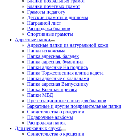
Бланки похвальных грамот
Бланки почетных грамот
Грамоты педагогу
Детские грамоты и дипломы
Наградной лист
Распродажа бланков
Спортивные грамоты
Адресные папки
Адресные папки из натуральной кожи
Папки из кожзама
Папка адресная, баладек
Папка адресная, бумвинил
Папки адресные На подпись
Папка Торжественная клятва кадета
Папки адресные с клапанами
Папка адресная Выпускнику
Папка Военная присяга
Папки МВД
Презентационные папки для бланков
Бархатные и другие поздравительные папки
Свидетельства о рождении
Подарочные альбомы
Распродажа папок
Для церковных служб
Свидетельства о крещении