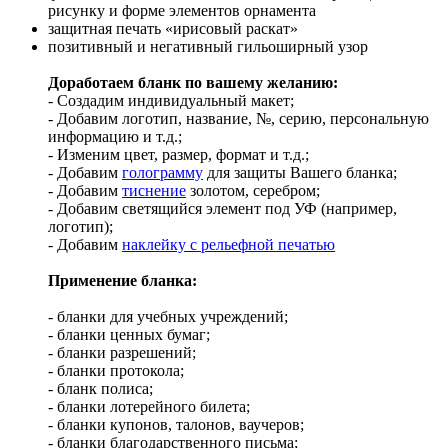
рисунку и форме элементов орнамента
защитная печать «ирисовый раскат»
позитивный и негативный гильоширный узор
Доработаем бланк по вашему желанию:
- Создадим индивидуальный макет;
- Добавим логотип, название, №, серию, персональную
информацию и т.д.;
- Изменим цвет, размер, формат и т.д.;
- Добавим
голограмму
для защиты Вашего бланка;
- Добавим
тиснение
золотом, серебром;
- Добавим светящийся элемент под УФ (например,
логотип);
- Добавим
наклейку с рельефной печатью
Применение бланка:
- бланки для учебных учреждений;
- бланки ценных бумаг;
- бланки разрешений;
- бланки протокола;
- бланк полиса;
- бланки лотерейного билета;
- бланки купонов, талонов, ваучеров;
- бланки благодарственного письма;