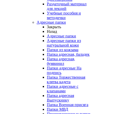
Раздаточный материал
для лекций
Учебные пособия и
методички
Адресные папки
Закрыть
Назад
Адресные папки
Адресные папки из
натуральной кожи
Папки из кожзама
Папка адресная, баладек
Папка адресная,
бумвинил
Папки адресные На
подпись
Папка Торжественная
клятва кадета
Папки адресные с
клапанами
Папка адресная
Выпускнику
Папка Военная присяга
Папки МВД
Презентационные папки