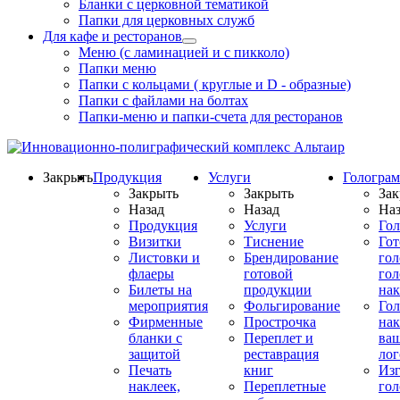
Бланки с церковной тематикой
Папки для церковных служб
Для кафе и ресторанов
Меню (с ламинацией и с пикколо)
Папки меню
Папки с кольцами ( круглые и D - образные)
Папки с файлами на болтах
Папки-меню и папки-счета для ресторанов
Закрыть
Продукция
Услуги
Гологра
Закрыть
Закрыть
Зак
Назад
Назад
Наз
Продукция
Услуги
Го
Визитки
Тиснение
Го
Листовки и
Брендирование
го
флаеры
готовой
гол
Билеты на
продукции
на
мероприятия
Фольгирование
Гол
Фирменные
Прострочка
нак
бланки с
Переплет и
ва
защитой
реставрация
ло
Печать
книг
Изг
наклеек,
Переплетные
гол