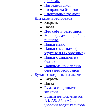
дипломы
Наградной лист
Распродажа бланков
Спортивные грамоты
Для кафе и ресторанов
Закрыть
Назад
Для кафе и ресторанов
Меню (с ламинацией и с
пикколо)
Папки меню
Папки с кольцами (
круглые и D - образные)
Папки с файлами на
болтах
Папки-меню и папки-
счета для ресторанов
Бумага с водяными знаками
Закрыть
Назад
Бумага с водяными
знаками
Бумага для документов
А4, А5, А3 и А2+ с
узорами водяных знаков