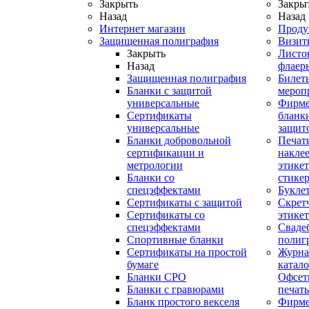
Закрыть
Закры
Назад
Назад
Интернет магазин
Проду
Защищенная полиграфия
Визит
Закрыть
Листо
Назад
флаер
Защищенная полиграфия
Билет
Бланки с защитой
мероп
универсальные
Фирм
Сертификаты
бланки
универсальные
защит
Бланки добровольной
Печат
сертификации и
наклее
метрологии
этикет
Бланки со
стике
спецэффектами
Букле
Сертификаты с защитой
Скрет
Сертификаты со
этике
спецэффектами
Сваде
Спортивные бланки
полиг
Cертификаты на простой
Журна
бумаге
катал
Бланки СРО
Офсет
Бланки с гравюрами
печать
Бланк простого векселя
Фирм