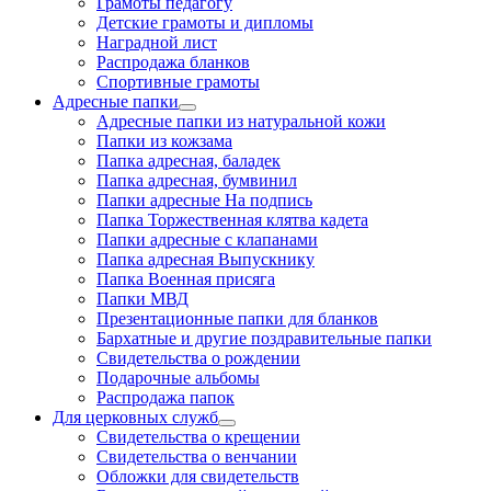
Грамоты педагогу
Детские грамоты и дипломы
Наградной лист
Распродажа бланков
Спортивные грамоты
Адресные папки
Адресные папки из натуральной кожи
Папки из кожзама
Папка адресная, баладек
Папка адресная, бумвинил
Папки адресные На подпись
Папка Торжественная клятва кадета
Папки адресные с клапанами
Папка адресная Выпускнику
Папка Военная присяга
Папки МВД
Презентационные папки для бланков
Бархатные и другие поздравительные папки
Свидетельства о рождении
Подарочные альбомы
Распродажа папок
Для церковных служб
Свидетельства о крещении
Свидетельства о венчании
Обложки для свидетельств