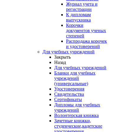
Журнал учета и
регистрации
К дипломам
выпускника
Корочки
документов ученых
степеней
Распродажа корочек
и удостоверений
Для учебных учреждений
Закрыть
Назад
Для учебных учреждений
Бланки для учебных
учреждений
(универсальные)
Удостоверения
Свидетельства
Сертификаты
Дипломы для учебных
учреждений
Волонтерская книжка
Зачетные книжки,
студенческие,кадетские
удостоверения