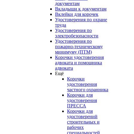
документам
Вкладыши к документам
Вклейки для корочек
Удостоверения по охране
труда
Удостоверения по
электробезопасности
Удостоверения по
пожарно-техническому
минимуму (ПТМ)
Корочки удостоверения
адвоката и помощника
адвоката
Ещё
Корочки
удостоверения
частного охранника
Корочки для
удостоверения
ПРЕССА
Корочки для
удостоверений
строительных и
рабочих
специальностей