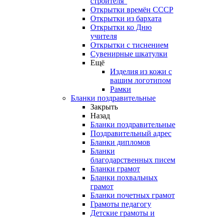
строителя"
Открытки времён СССР
Открытки из бархата
Открытки ко Дню
учителя
Открытки с тиснением
Сувенирные шкатулки
Ещё
Изделия из кожи с
вашим логотипом
Рамки
Бланки поздравительные
Закрыть
Назад
Бланки поздравительные
Поздравительный адрес
Бланки дипломов
Бланки
благодарственных писем
Бланки грамот
Бланки похвальных
грамот
Бланки почетных грамот
Грамоты педагогу
Детские грамоты и