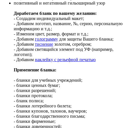
позитивный и негативный гильоширный узор
Доработаем бланк по вашему желанию:
- Создадим индивидуальный макет;
- Добавим логотип, название, №, серию, персональную
информацию и т.д.;
- Изменим цвет, размер, формат и т.д.;
- Добавим
голограмму
для защиты Вашего бланка;
- Добавим
тиснение
золотом, серебром;
- Добавим светящийся элемент под УФ (например,
логотип);
- Добавим
наклейку с рельефной печатью
Применение бланка:
- бланки для учебных учреждений;
- бланки ценных бумаг;
- бланки разрешений;
- бланки протокола;
- бланк полиса;
- бланки лотерейного билета;
- бланки купонов, талонов, ваучеров;
- бланки благодарственного письма;
- бланки фирменные;
- бланки доверенностей;