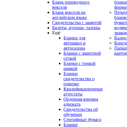
Бланк переводного
блокн
векселя
форма
Бланк векселя на
Печат
английском языке
бланко
Свидетельства с защитой
бумаге
Билеты, купоны, талоны
водян
Ещё
знако
Бланки для
Кален
автошкол и
Книги
автосалона
Папки
Бланки с защитной
карто
сеткой
Бланки с тонкой
рамкой
Бланки
свидетельства о
поверке
Квалификационные
аттестаты
Ордерная книжка
адвоката
Свидетельства об
обучении
Сертификат бумага
Бланки