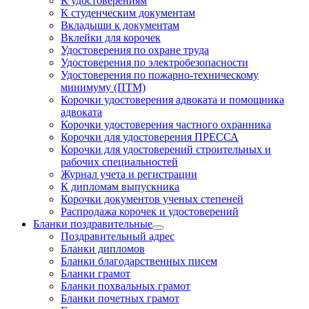
К удостоверениям
К студенческим документам
Вкладыши к документам
Вклейки для корочек
Удостоверения по охране труда
Удостоверения по электробезопасности
Удостоверения по пожарно-техническому
минимуму (ПТМ)
Корочки удостоверения адвоката и помощника
адвоката
Корочки удостоверения частного охранника
Корочки для удостоверения ПРЕССА
Корочки для удостоверений строительных и
рабочих специальностей
Журнал учета и регистрации
К дипломам выпускника
Корочки документов ученых степеней
Распродажа корочек и удостоверений
Бланки поздравительные
Поздравительный адрес
Бланки дипломов
Бланки благодарственных писем
Бланки грамот
Бланки похвальных грамот
Бланки почетных грамот