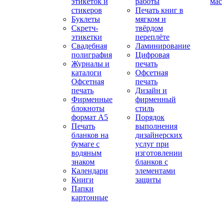
этикеток и
работы
мас
стикеров
Печать книг в
Буклеты
мягком и
Скретч-
твёрдом
этикетки
переплёте
Свадебная
Ламинирование
полиграфия
Цифровая
Журналы и
печать
каталоги
Офсетная
Офсетная
печать
печать
Дизайн и
Фирменные
фирменный
блокноты
стиль
формат А5
Порядок
Печать
выполнения
бланков на
дизайнерских
бумаге с
услуг при
водяным
изготовлении
знаком
бланков с
Календари
элементами
Книги
защиты
Папки
картонные