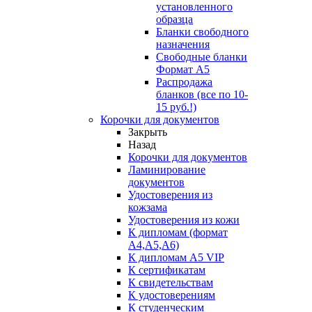
установленного
образца
Бланки свободного
назначения
Свободные бланки
Формат А5
Распродажа
бланков (все по 10-
15 руб.!)
Корочки для документов
Закрыть
Назад
Корочки для документов
Ламинирование
документов
Удостоверения из
кожзама
Удостоверения из кожи
К дипломам (формат
А4,А5,А6)
К дипломам А5 VIP
К сертификатам
К свидетельствам
К удостоверениям
К студенческим