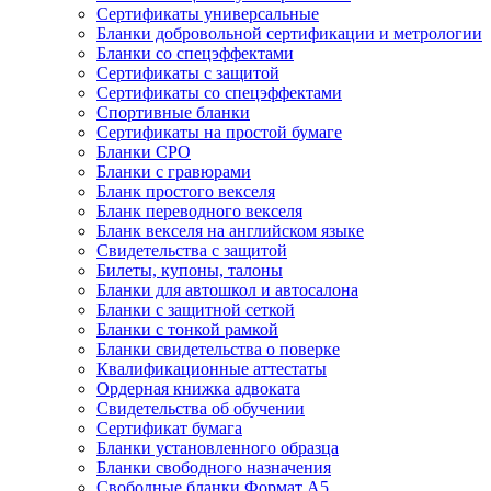
Сертификаты универсальные
Бланки добровольной сертификации и метрологии
Бланки со спецэффектами
Сертификаты с защитой
Сертификаты со спецэффектами
Спортивные бланки
Cертификаты на простой бумаге
Бланки СРО
Бланки с гравюрами
Бланк простого векселя
Бланк переводного векселя
Бланк векселя на английском языке
Свидетельства с защитой
Билеты, купоны, талоны
Бланки для автошкол и автосалона
Бланки с защитной сеткой
Бланки с тонкой рамкой
Бланки свидетельства о поверке
Квалификационные аттестаты
Ордерная книжка адвоката
Свидетельства об обучении
Сертификат бумага
Бланки установленного образца
Бланки свободного назначения
Свободные бланки Формат А5