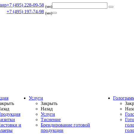
+7 (495) 228-09-58
(мн)
+7 (495) 197-74-98
(мн)
кция
Услуги
Голограм
акрыть
Закрыть
Зак
азад
Назад
Наз
родукция
Услуги
Гол
изитки
Тиснение
Гот
истовки и
Брендирование готовой
гол
лаеры
продукции
гол