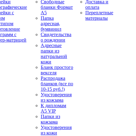
лейки
Свободные
Доставка и
ографические
бланки Формат
оплата
лейки с
А5
Переплетные
им
Папка
материалы
отипом
адресная,
отовление
бумвинил
ограмм с
Свидетельства
тер-матрицей
о рождении
Адресные
папки из
натуральной
кожи
Бланк простого
векселя
Распродажа
бланков (все по
10-15 руб.!)
Удостоверения
из кожзама
К дипломам
А5 VIP
Папки из
кожзама
Удостоверения
из кожи