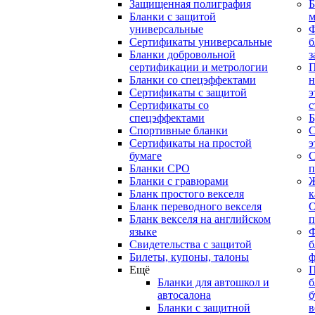
Защищенная полиграфия
Б
Бланки с защитой
м
универсальные
Сертификаты универсальные
б
Бланки добровольной
з
сертификации и метрологии
П
Бланки со спецэффектами
н
Сертификаты с защитой
э
Сертификаты со
с
спецэффектами
Б
Спортивные бланки
С
Cертификаты на простой
э
бумаге
С
Бланки СРО
п
Бланки с гравюрами
Ж
Бланк простого векселя
к
Бланк переводного векселя
О
Бланк векселя на английском
п
языке
Свидетельства с защитой
б
Билеты, купоны, талоны
ф
Ещё
П
Бланки для автошкол и
б
автосалона
б
Бланки с защитной
в