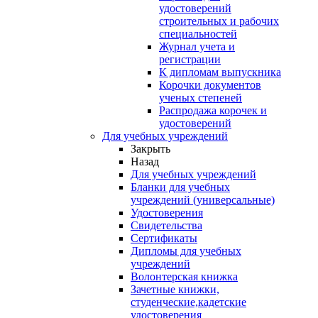
удостоверений
строительных и рабочих
специальностей
Журнал учета и
регистрации
К дипломам выпускника
Корочки документов
ученых степеней
Распродажа корочек и
удостоверений
Для учебных учреждений
Закрыть
Назад
Для учебных учреждений
Бланки для учебных
учреждений (универсальные)
Удостоверения
Свидетельства
Сертификаты
Дипломы для учебных
учреждений
Волонтерская книжка
Зачетные книжки,
студенческие,кадетские
удостоверения