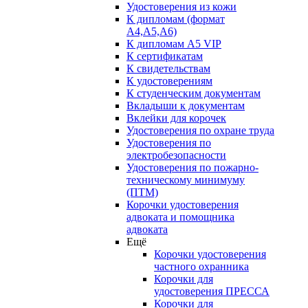
Удостоверения из кожи
К дипломам (формат
А4,А5,А6)
К дипломам А5 VIP
К сертификатам
К свидетельствам
К удостоверениям
К студенческим документам
Вкладыши к документам
Вклейки для корочек
Удостоверения по охране труда
Удостоверения по
электробезопасности
Удостоверения по пожарно-
техническому минимуму
(ПТМ)
Корочки удостоверения
адвоката и помощника
адвоката
Ещё
Корочки удостоверения
частного охранника
Корочки для
удостоверения ПРЕССА
Корочки для