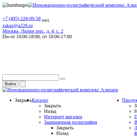
+7 (495) 228-09-58
(мн)
zakaz@a228.ru
Москва
, Лялин пер., д. 4, с. 2
Пн-чт
10:00-18:00,
пт
10:00-17:00
Войти
Закрыть
Каталог
Проду
Закрыть
З
Назад
Н
Интернет магазин
П
Защищенная полиграфия
В
Закрыть
Л
Назад
ф