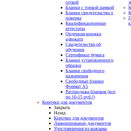
сеткой
з
Бланки с тонкой рамкой
К
Бланки свидетельства о
поверке
Квалификационные
к
аттестаты
Ордерная книжка
адвоката
Свидетельства об
обучении
Сертификат бумага
Бланки установленного
образца
Бланки свободного
назначения
Свободные бланки
Формат А5
Распродажа бланков (все
по 10-15 руб.!)
Корочки для документов
Закрыть
Назад
Корочки для документов
Ламинирование документов
Удостоверения из кожзама