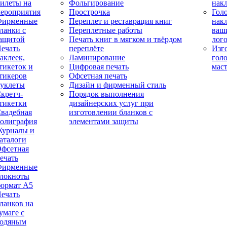
илеты на
Фольгирование
нак
ероприятия
Прострочка
Гол
Фирменные
Переплет и реставрация книг
нак
ланки с
Переплетные работы
ваш
ащитой
Печать книг в мягком и твёрдом
лог
ечать
переплёте
Изг
аклеек,
Ламинирование
гол
тикеток и
Цифровая печать
мас
тикеров
Офсетная печать
уклеты
Дизайн и фирменный стиль
кретч-
Порядок выполнения
тикетки
дизайнерских услуг при
вадебная
изготовлении бланков с
олиграфия
элементами защиты
урналы и
аталоги
фсетная
ечать
Фирменные
локноты
ормат А5
ечать
ланков на
умаге с
одяным