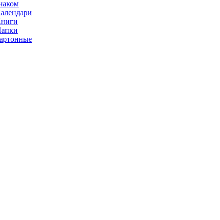
наком
алендари
Книги
Папки
артонные