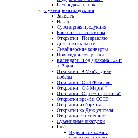
Распродажа папок
Сувенирная продукция
Закрыть
Назад
Сувенирная продукция
Блокноты с логотипом
Открытки "Поздравляю"
Детские открытки
Дизайнерские конверты
Новогодние открытки
Календари "Год Дракона 2024"
за 3 дня
Открытки "9 Мая", "День
победы"
Открытки "С 23 Февраля"
Открытки "С 8 Марта!"
Открытки "С днём строителя"
Открытки времён СССР
Открытки из бархата
Открытки ко Дню учителя
Открытки с тиснением
Сувенирные шкатулки
Ещё
Изделия из кожи с
вашим логотипом