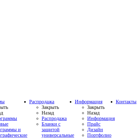
мы
Распродажа
Информация
Контакты
рыть
Закрыть
Закрыть
ад
Назад
Назад
ограммы
Распродажа
Информация
овые
Бланки с
Прайс
ограммы и
защитой
Дизайн
ографические
универсальные
Портфолио