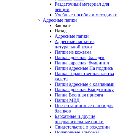
Раздаточный материал для
лекций
Учебные пособия и методички
Адресные папки
Закрыть
Назад
Адресные папки
Адресные папки из
натуральной кожи
Папки из кожзама
Папка адресная, баладек
Папка адресная, бумвинил
Папки адресные На подпись
Папка Торжественная клятва
кадета
Папки адресные с клапанами
Папка адресная Выпускнику
Папка Военная присяга
Папки МВД
Презентационные папки для
бланков
Бархатные и другие
поздравительные папки
Свидетельства о рождении
Подарочные альбомы