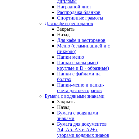
дипломы
Наградной лист
Распродажа бланков
Спортивные грамоты
Для кафе и ресторанов
Закрыть
Назад
Для кафе и ресторанов
Меню (с ламинацией и с
пикколо)
Папки меню
Папки с кольцами (
круглые и D - образные)
Папки с файлами на
болтах
Папки-меню и папки-
счета для ресторанов
Бумага с водяными знаками
Закрыть
Назад
Бумага с водяными
знаками
Бумага для документов
А4, А5, А3 и А2+ с
узорами водяных знаков