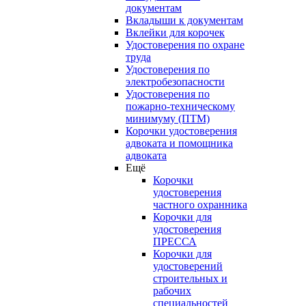
документам
Вкладыши к документам
Вклейки для корочек
Удостоверения по охране
труда
Удостоверения по
электробезопасности
Удостоверения по
пожарно-техническому
минимуму (ПТМ)
Корочки удостоверения
адвоката и помощника
адвоката
Ещё
Корочки
удостоверения
частного охранника
Корочки для
удостоверения
ПРЕССА
Корочки для
удостоверений
строительных и
рабочих
специальностей