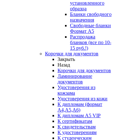
установленного
образца
Бланки свободного
назначения
Свободные бланки
Формат А5
Распродажа
бланков (все по 10-
15 руб.!)
Корочки для документов
Закрыть
Назад
Корочки для документов
Ламинирование
документов
Удостоверения из
кожзама
Удостоверения из кожи
К дипломам (формат
А4,А5,А6)
К дипломам А5 VIP
К сертификатам
К свидетельствам
К удостоверениям
К студенческим