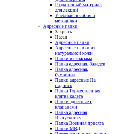
Раздаточный материал
для лекций
Учебные пособия и
методички
Адресные папки
Закрыть
Назад
Адресные папки
Адресные папки из
натуральной кожи
Папки из кожзама
Папка адресная, баладек
Папка адресная,
бумвинил
Папки адресные На
подпись
Папка Торжественная
клятва кадета
Папки адресные с
клапанами
Папка адресная
Выпускнику
Папка Военная присяга
Папки МВД
Презентационные папки