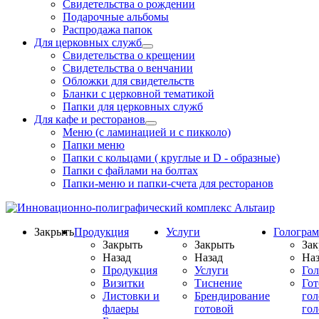
Свидетельства о рождении
Подарочные альбомы
Распродажа папок
Для церковных служб
Свидетельства о крещении
Свидетельства о венчании
Обложки для свидетельств
Бланки с церковной тематикой
Папки для церковных служб
Для кафе и ресторанов
Меню (с ламинацией и с пикколо)
Папки меню
Папки с кольцами ( круглые и D - образные)
Папки с файлами на болтах
Папки-меню и папки-счета для ресторанов
Закрыть
Продукция
Услуги
Гологра
Закрыть
Закрыть
Зак
Назад
Назад
Наз
Продукция
Услуги
Го
Визитки
Тиснение
Го
Листовки и
Брендирование
го
флаеры
готовой
гол