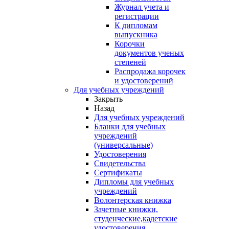
Журнал учета и
регистрации
К дипломам
выпускника
Корочки
документов ученых
степеней
Распродажа корочек
и удостоверений
Для учебных учреждений
Закрыть
Назад
Для учебных учреждений
Бланки для учебных
учреждений
(универсальные)
Удостоверения
Свидетельства
Сертификаты
Дипломы для учебных
учреждений
Волонтерская книжка
Зачетные книжки,
студенческие,кадетские
удостоверения