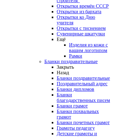
строителя"
Открытки времён СССР
Открытки из бархата
Открытки ко Дню
учителя
Открытки с тиснением
Сувенирные шкатулки
Ещё
Изделия из кожи с
вашим логотипом
Рамки
Бланки поздравительные
Закрыть
Назад
Бланки поздравительные
Поздравительный адрес
Бланки дипломов
Бланки
благодарственных писем
Бланки грамот
Бланки похвальных
грамот
Бланки почетных грамот
Грамоты педагогу
Детские грамоты и