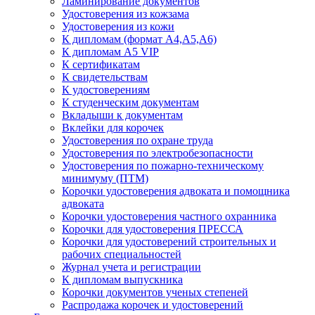
Ламинирование документов
Удостоверения из кожзама
Удостоверения из кожи
К дипломам (формат А4,А5,А6)
К дипломам А5 VIP
К сертификатам
К свидетельствам
К удостоверениям
К студенческим документам
Вкладыши к документам
Вклейки для корочек
Удостоверения по охране труда
Удостоверения по электробезопасности
Удостоверения по пожарно-техническому
минимуму (ПТМ)
Корочки удостоверения адвоката и помощника
адвоката
Корочки удостоверения частного охранника
Корочки для удостоверения ПРЕССА
Корочки для удостоверений строительных и
рабочих специальностей
Журнал учета и регистрации
К дипломам выпускника
Корочки документов ученых степеней
Распродажа корочек и удостоверений