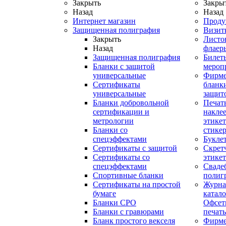
Закрыть
Закры
Назад
Назад
Интернет магазин
Проду
Защищенная полиграфия
Визит
Закрыть
Листо
Назад
флаер
Защищенная полиграфия
Билет
Бланки с защитой
мероп
универсальные
Фирм
Сертификаты
бланки
универсальные
защит
Бланки добровольной
Печат
сертификации и
наклее
метрологии
этикет
Бланки со
стике
спецэффектами
Букле
Сертификаты с защитой
Скрет
Сертификаты со
этике
спецэффектами
Сваде
Спортивные бланки
полиг
Cертификаты на простой
Журна
бумаге
катал
Бланки СРО
Офсет
Бланки с гравюрами
печать
Бланк простого векселя
Фирм