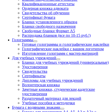
Квалификационные аттестаты
Ордерная книжка адвоката
Свидетельства об обучении
Сертификат бумага
Бланки установленного образца
Бланки свободного назначения
Свободные бланки Формат А5
Распродажа бланков (все по 10-15 руб.!)
Голограммы
Готовые голограммы и голографические наклейки
Голографические наклейки с вашим логотипом
Изготовление голограмм с мастер-матрицей
Для учебных учреждений
Бланки для учебных учреждений (универсальные)
Удостоверения
Свидетельства
Сертификаты
Дипломы для учебных учреждений
Волонтерская книжка
Зачетные книжки, студенческие,кадетские
удостоверения
Раздаточный материал для лекций
Учебные пособия и методички
Бумага с водяными знаками
Бумага для документов А4, А5, А3 и А2+ с