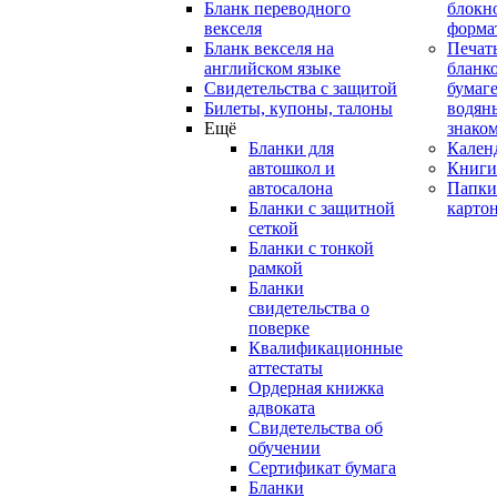
Бланк переводного
блокн
векселя
форма
Бланк векселя на
Печат
английском языке
бланко
Свидетельства с защитой
бумаге
Билеты, купоны, талоны
водян
Ещё
знако
Бланки для
Кален
автошкол и
Книги
автосалона
Папки
Бланки с защитной
карто
сеткой
Бланки с тонкой
рамкой
Бланки
свидетельства о
поверке
Квалификационные
аттестаты
Ордерная книжка
адвоката
Свидетельства об
обучении
Сертификат бумага
Бланки