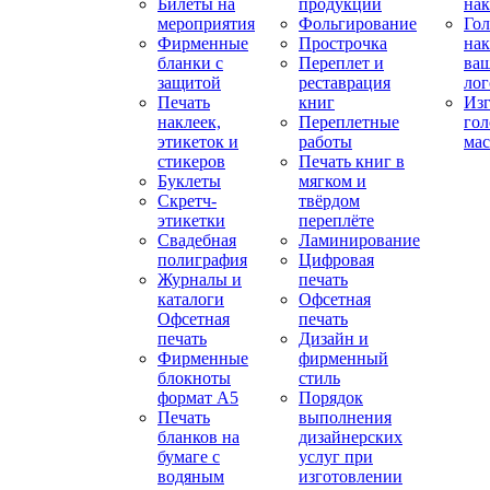
Билеты на
продукции
на
мероприятия
Фольгирование
Гол
Фирменные
Прострочка
нак
бланки с
Переплет и
ва
защитой
реставрация
ло
Печать
книг
Изг
наклеек,
Переплетные
гол
этикеток и
работы
мас
стикеров
Печать книг в
Буклеты
мягком и
Скретч-
твёрдом
этикетки
переплёте
Свадебная
Ламинирование
полиграфия
Цифровая
Журналы и
печать
каталоги
Офсетная
Офсетная
печать
печать
Дизайн и
Фирменные
фирменный
блокноты
стиль
формат А5
Порядок
Печать
выполнения
бланков на
дизайнерских
бумаге с
услуг при
водяным
изготовлении