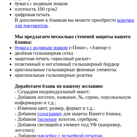
бумага с водяным знаком
плотность 100 гр/м2
цифровая печать
В дополнение к бланкам вы можете приобрести
корочки
для документов
.
Мы предлагаем несколько степеней защиты вашего
бланка:
бумага с водяным знаком
(«Пики», «Ампир»)
двойная гильоширная сетка
защитная печать «ирисовый раскат»
позитивный и негативный гильоширный бордюр
оригинальные гильоширные фоновые элементы
оригинальные гильоширные розетки
Доработаем бланк по вашему желанию:
- Создадим индивидуальный макет;
- Добавим логотип, название, №, серию, персональную
информацию и т.д.;
- Изменим цвет, размер, формат и т.д.;
- Добавим
голограмму
для защиты Вашего бланка;
- Добавим
тиснение
золотом, серебром;
- Добавим светящийся элемент под УФ (например,
логотип);
- Добавим
наклейку с рельефной печатью