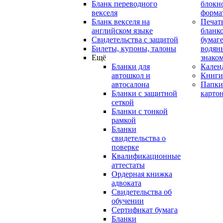
Бланк переводного
блокн
векселя
форма
Бланк векселя на
Печат
английском языке
бланко
Свидетельства с защитой
бумаге
Билеты, купоны, талоны
водян
Ещё
знако
Бланки для
Кален
автошкол и
Книги
автосалона
Папки
Бланки с защитной
карто
сеткой
Бланки с тонкой
рамкой
Бланки
свидетельства о
поверке
Квалификационные
аттестаты
Ордерная книжка
адвоката
Свидетельства об
обучении
Сертификат бумага
Бланки