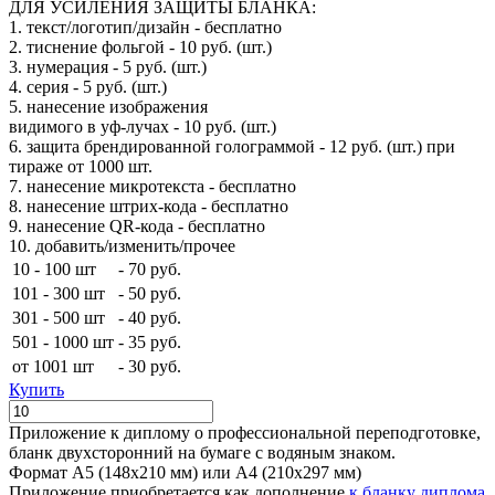
ДЛЯ УСИЛЕНИЯ ЗАЩИТЫ БЛАНКА:
1. текст/логотип/дизайн - бесплатно
2. тиснение фольгой - 10 руб. (шт.)
3. нумерация - 5 руб. (шт.)
4. серия - 5 руб. (шт.)
5. нанесение изображения
видимого в уф-лучах - 10 руб. (шт.)
6. защита брендированной голограммой - 12 руб. (шт.) при
тираже от 1000 шт.
7. нанесение микротекста - бесплатно
8. нанесение штрих-кода - бесплатно
9. нанесение QR-кода - бесплатно
10. добавить/изменить/прочее
10 - 100 шт
-
70 руб.
101 - 300 шт
-
50 руб.
301 - 500 шт
-
40 руб.
501 - 1000 шт
-
35 руб.
от 1001 шт
-
30 руб.
Купить
Приложение к диплому о профессиональной переподготовке,
бланк двухсторонний на бумаге с водяным знаком.
Формат А5 (148х210 мм) или А4 (210х297 мм)
Приложение приобретается как дополнение
к бланку диплома