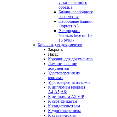
установленного
образца
Бланки свободного
назначения
Свободные бланки
Формат А5
Распродажа
бланков (все по 10-
15 руб.!)
Корочки для документов
Закрыть
Назад
Корочки для документов
Ламинирование
документов
Удостоверения из
кожзама
Удостоверения из кожи
К дипломам (формат
А4,А5,А6)
К дипломам А5 VIP
К сертификатам
К свидетельствам
К удостоверениям
К студенческим