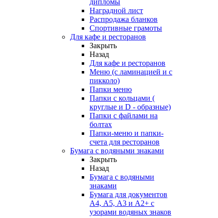
дипломы
Наградной лист
Распродажа бланков
Спортивные грамоты
Для кафе и ресторанов
Закрыть
Назад
Для кафе и ресторанов
Меню (с ламинацией и с
пикколо)
Папки меню
Папки с кольцами (
круглые и D - образные)
Папки с файлами на
болтах
Папки-меню и папки-
счета для ресторанов
Бумага с водяными знаками
Закрыть
Назад
Бумага с водяными
знаками
Бумага для документов
А4, А5, А3 и А2+ с
узорами водяных знаков