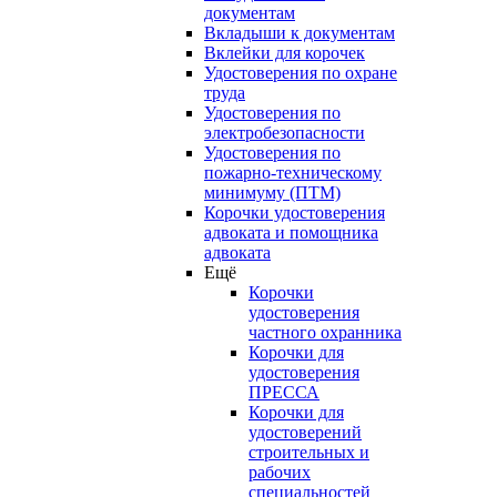
документам
Вкладыши к документам
Вклейки для корочек
Удостоверения по охране
труда
Удостоверения по
электробезопасности
Удостоверения по
пожарно-техническому
минимуму (ПТМ)
Корочки удостоверения
адвоката и помощника
адвоката
Ещё
Корочки
удостоверения
частного охранника
Корочки для
удостоверения
ПРЕССА
Корочки для
удостоверений
строительных и
рабочих
специальностей