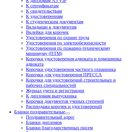
К дипломам А5 VIP
К сертификатам
К свидетельствам
К удостоверениям
К студенческим документам
Вкладыши к документам
Вклейки для корочек
Удостоверения по охране труда
Удостоверения по электробезопасности
Удостоверения по пожарно-техническому
минимуму (ПТМ)
Корочки удостоверения адвоката и помощника
адвоката
Корочки удостоверения частного охранника
Корочки для удостоверения ПРЕССА
Корочки для удостоверений строительных и
рабочих специальностей
Журнал учета и регистрации
К дипломам выпускника
Корочки документов ученых степеней
Распродажа корочек и удостоверений
Бланки поздравительные
Поздравительный адрес
Бланки дипломов
Бланки благодарственных писем