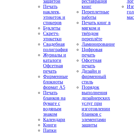
защитой
реставрация
ло
Печать
книг
Изг
наклеек,
Переплетные
гол
этикеток и
работы
мас
стикеров
Печать книг в
Буклеты
мягком и
Скретч-
твёрдом
этикетки
переплёте
Свадебная
Ламинирование
полиграфия
Цифровая
Журналы и
печать
каталоги
Офсетная
Офсетная
печать
печать
Дизайн и
Фирменные
фирменный
блокноты
стиль
формат А5
Порядок
Печать
выполнения
бланков на
дизайнерских
бумаге с
услуг при
водяным
изготовлении
знаком
бланков с
Календари
элементами
Книги
защиты
Папки