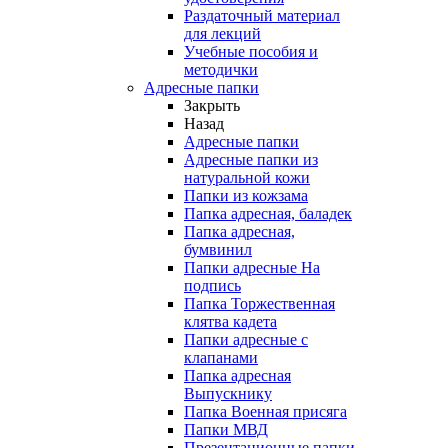
Раздаточный материал
для лекций
Учебные пособия и
методички
Адресные папки
Закрыть
Назад
Адресные папки
Адресные папки из
натуральной кожи
Папки из кожзама
Папка адресная, баладек
Папка адресная,
бумвинил
Папки адресные На
подпись
Папка Торжественная
клятва кадета
Папки адресные с
клапанами
Папка адресная
Выпускнику
Папка Военная присяга
Папки МВД
Презентационные папки