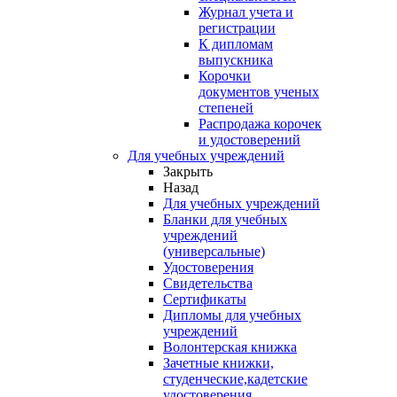
Журнал учета и
регистрации
К дипломам
выпускника
Корочки
документов ученых
степеней
Распродажа корочек
и удостоверений
Для учебных учреждений
Закрыть
Назад
Для учебных учреждений
Бланки для учебных
учреждений
(универсальные)
Удостоверения
Свидетельства
Сертификаты
Дипломы для учебных
учреждений
Волонтерская книжка
Зачетные книжки,
студенческие,кадетские
удостоверения