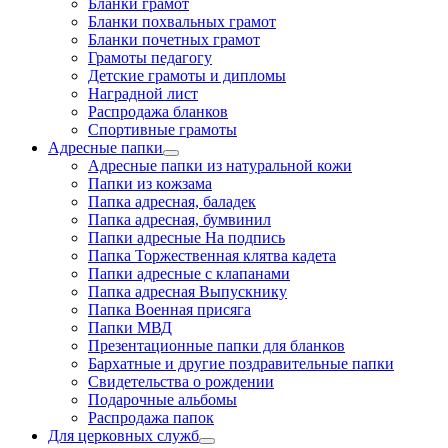
Бланки грамот
Бланки похвальных грамот
Бланки почетных грамот
Грамоты педагогу
Детские грамоты и дипломы
Наградной лист
Распродажа бланков
Спортивные грамоты
Адресные папки
Адресные папки из натуральной кожи
Папки из кожзама
Папка адресная, баладек
Папка адресная, бумвинил
Папки адресные На подпись
Папка Торжественная клятва кадета
Папки адресные с клапанами
Папка адресная Выпускнику
Папка Военная присяга
Папки МВД
Презентационные папки для бланков
Бархатные и другие поздравительные папки
Свидетельства о рождении
Подарочные альбомы
Распродажа папок
Для церковных служб