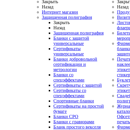
Закрыть
Закры
Назад
Назад
Интернет магазин
Проду
Защищенная полиграфия
Визит
Закрыть
Листо
Назад
флаер
Защищенная полиграфия
Билет
Бланки с защитой
мероп
универсальные
Фирм
Сертификаты
бланки
универсальные
защит
Бланки добровольной
Печат
сертификации и
наклее
метрологии
этикет
Бланки со
стике
спецэффектами
Букле
Сертификаты с защитой
Скрет
Сертификаты со
этике
спецэффектами
Сваде
Спортивные бланки
полиг
Cертификаты на простой
Журна
бумаге
катал
Бланки СРО
Офсет
Бланки с гравюрами
печать
Бланк простого векселя
Фирм