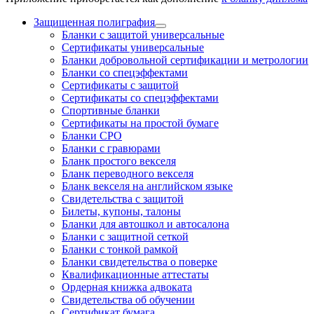
Защищенная полиграфия
Бланки с защитой универсальные
Сертификаты универсальные
Бланки добровольной сертификации и метрологии
Бланки со спецэффектами
Сертификаты с защитой
Сертификаты со спецэффектами
Спортивные бланки
Cертификаты на простой бумаге
Бланки СРО
Бланки с гравюрами
Бланк простого векселя
Бланк переводного векселя
Бланк векселя на английском языке
Свидетельства с защитой
Билеты, купоны, талоны
Бланки для автошкол и автосалона
Бланки с защитной сеткой
Бланки с тонкой рамкой
Бланки свидетельства о поверке
Квалификационные аттестаты
Ордерная книжка адвоката
Свидетельства об обучении
Сертификат бумага