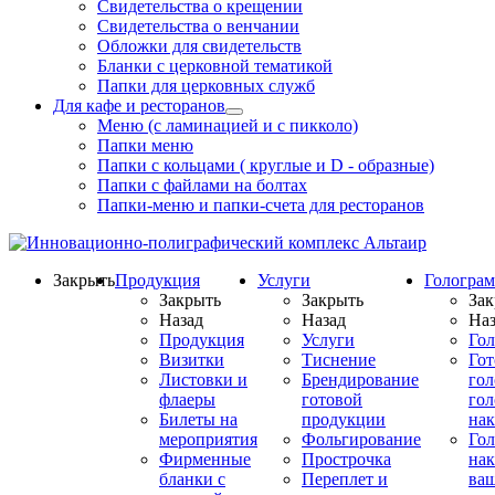
Свидетельства о крещении
Свидетельства о венчании
Обложки для свидетельств
Бланки с церковной тематикой
Папки для церковных служб
Для кафе и ресторанов
Меню (с ламинацией и с пикколо)
Папки меню
Папки с кольцами ( круглые и D - образные)
Папки с файлами на болтах
Папки-меню и папки-счета для ресторанов
Закрыть
Продукция
Услуги
Гологра
Закрыть
Закрыть
Зак
Назад
Назад
Наз
Продукция
Услуги
Го
Визитки
Тиснение
Го
Листовки и
Брендирование
го
флаеры
готовой
гол
Билеты на
продукции
на
мероприятия
Фольгирование
Гол
Фирменные
Прострочка
нак
бланки с
Переплет и
ва