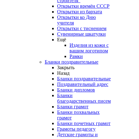
строителя"
Открытки времён СССР
Открытки из бархата
Открытки ко Дню
учителя
Открытки с тиснением
Сувенирные шкатулки
Ещё
Изделия из кожи с
вашим логотипом
Рамки
Бланки поздравительные
Закрыть
Назад
Бланки поздравительные
Поздравительный адрес
Бланки дипломов
Бланки
благодарственных писем
Бланки грамот
Бланки похвальных
грамот
Бланки почетных грамот
Грамоты педагогу
Детские грамоты и