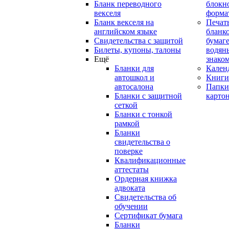
Бланк переводного
блокн
векселя
форма
Бланк векселя на
Печат
английском языке
бланко
Свидетельства с защитой
бумаге
Билеты, купоны, талоны
водян
Ещё
знако
Бланки для
Кален
автошкол и
Книги
автосалона
Папки
Бланки с защитной
карто
сеткой
Бланки с тонкой
рамкой
Бланки
свидетельства о
поверке
Квалификационные
аттестаты
Ордерная книжка
адвоката
Свидетельства об
обучении
Сертификат бумага
Бланки