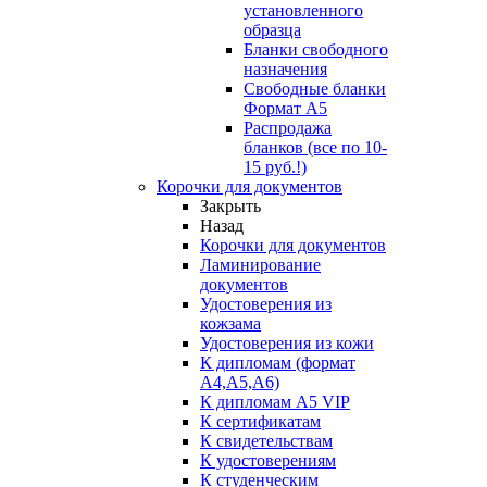
установленного
образца
Бланки свободного
назначения
Свободные бланки
Формат А5
Распродажа
бланков (все по 10-
15 руб.!)
Корочки для документов
Закрыть
Назад
Корочки для документов
Ламинирование
документов
Удостоверения из
кожзама
Удостоверения из кожи
К дипломам (формат
А4,А5,А6)
К дипломам А5 VIP
К сертификатам
К свидетельствам
К удостоверениям
К студенческим