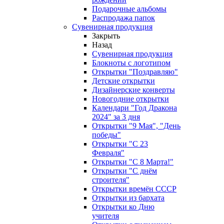
Подарочные альбомы
Распродажа папок
Сувенирная продукция
Закрыть
Назад
Сувенирная продукция
Блокноты с логотипом
Открытки "Поздравляю"
Детские открытки
Дизайнерские конверты
Новогодние открытки
Календари "Год Дракона
2024" за 3 дня
Открытки "9 Мая", "День
победы"
Открытки "С 23
Февраля"
Открытки "С 8 Марта!"
Открытки "С днём
строителя"
Открытки времён СССР
Открытки из бархата
Открытки ко Дню
учителя