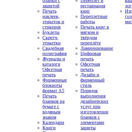
бланки с
Переплет и
ва
защитой
реставрация
ло
Печать
книг
Изг
наклеек,
Переплетные
гол
этикеток и
работы
мас
стикеров
Печать книг в
Буклеты
мягком и
Скретч-
твёрдом
этикетки
переплёте
Свадебная
Ламинирование
полиграфия
Цифровая
Журналы и
печать
каталоги
Офсетная
Офсетная
печать
печать
Дизайн и
Фирменные
фирменный
блокноты
стиль
формат А5
Порядок
Печать
выполнения
бланков на
дизайнерских
бумаге с
услуг при
водяным
изготовлении
знаком
бланков с
Календари
элементами
Книги
защиты