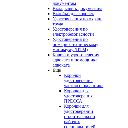
документам
Вкладыши к документам
Вклейки для корочек
Удостоверения по охране
труда
Удостоверения по
электробезопасности
Удостоверения по
пожарно-техническому
минимуму (ПТМ)
Корочки удостоверения
адвоката и помощника
адвоката
Ещё
Корочки
удостоверения
частного охранника
Корочки для
удостоверения
ПРЕССА
Корочки для
удостоверений
строительных и
рабочих
специальностей