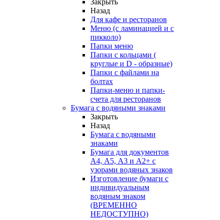
Закрыть
Назад
Для кафе и ресторанов
Меню (с ламинацией и с
пикколо)
Папки меню
Папки с кольцами (
круглые и D - образные)
Папки с файлами на
болтах
Папки-меню и папки-
счета для ресторанов
Бумага с водяными знаками
Закрыть
Назад
Бумага с водяными
знаками
Бумага для документов
А4, А5, А3 и А2+ с
узорами водяных знаков
Изготовление бумаги с
индивидуальным
водяным знаком
(ВРЕМЕННО
НЕДОСТУПНО)