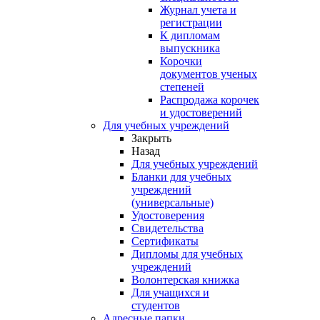
Журнал учета и
регистрации
К дипломам
выпускника
Корочки
документов ученых
степеней
Распродажа корочек
и удостоверений
Для учебных учреждений
Закрыть
Назад
Для учебных учреждений
Бланки для учебных
учреждений
(универсальные)
Удостоверения
Свидетельства
Сертификаты
Дипломы для учебных
учреждений
Волонтерская книжка
Для учащихся и
студентов
Адресные папки