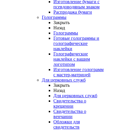
Изготовление бумаги с
псевдоводяным знаком
Распродажа бумаги
Голограммы
Закрыть
Назад
Голограммы
Готовые голограммы и
голографические
наклейки
Голографические
наклейки с вашим
логотипом
Изготовление голограмм
с мастер-матрицей
Для церковных служб
Закрыть
Назад
Для церковных служб
Свидетельства о
крещении
Свидетельства о
венчании
Обложки для
свидетельств