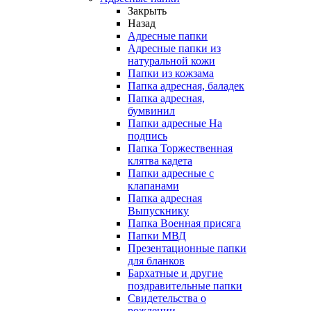
Закрыть
Назад
Адресные папки
Адресные папки из
натуральной кожи
Папки из кожзама
Папка адресная, баладек
Папка адресная,
бумвинил
Папки адресные На
подпись
Папка Торжественная
клятва кадета
Папки адресные с
клапанами
Папка адресная
Выпускнику
Папка Военная присяга
Папки МВД
Презентационные папки
для бланков
Бархатные и другие
поздравительные папки
Свидетельства о
рождении