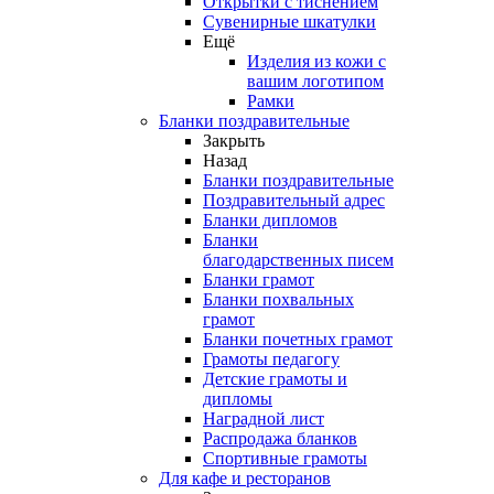
Открытки с тиснением
Сувенирные шкатулки
Ещё
Изделия из кожи с
вашим логотипом
Рамки
Бланки поздравительные
Закрыть
Назад
Бланки поздравительные
Поздравительный адрес
Бланки дипломов
Бланки
благодарственных писем
Бланки грамот
Бланки похвальных
грамот
Бланки почетных грамот
Грамоты педагогу
Детские грамоты и
дипломы
Наградной лист
Распродажа бланков
Спортивные грамоты
Для кафе и ресторанов