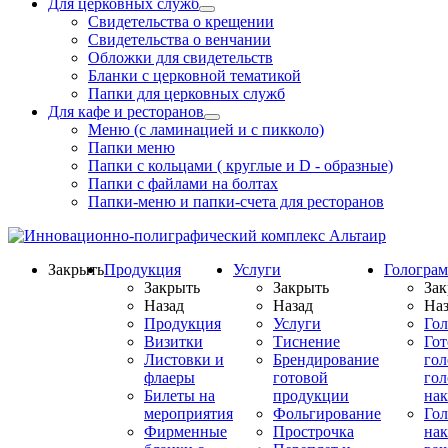
Для церковных служб
Свидетельства о крещении
Свидетельства о венчании
Обложки для свидетельств
Бланки с церковной тематикой
Папки для церковных служб
Для кафе и ресторанов
Меню (с ламинацией и с пикколо)
Папки меню
Папки с кольцами ( круглые и D - образные)
Папки с файлами на болтах
Папки-меню и папки-счета для ресторанов
Закрыть
Продукция
Услуги
Гологра
Закрыть
Закрыть
Зак
Назад
Назад
Наз
Продукция
Услуги
Го
Визитки
Тиснение
Го
Листовки и
Брендирование
го
флаеры
готовой
гол
Билеты на
продукции
на
мероприятия
Фольгирование
Гол
Фирменные
Прострочка
нак