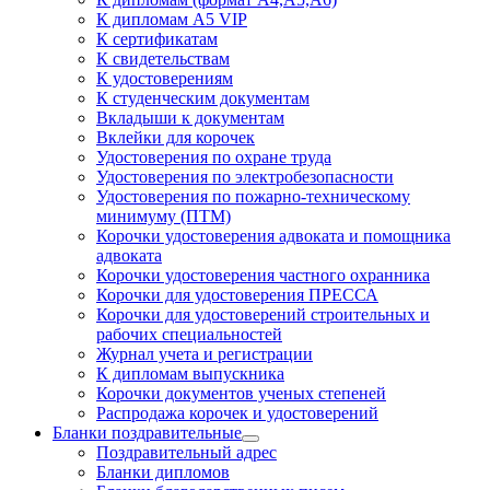
К дипломам А5 VIP
К сертификатам
К свидетельствам
К удостоверениям
К студенческим документам
Вкладыши к документам
Вклейки для корочек
Удостоверения по охране труда
Удостоверения по электробезопасности
Удостоверения по пожарно-техническому
минимуму (ПТМ)
Корочки удостоверения адвоката и помощника
адвоката
Корочки удостоверения частного охранника
Корочки для удостоверения ПРЕССА
Корочки для удостоверений строительных и
рабочих специальностей
Журнал учета и регистрации
К дипломам выпускника
Корочки документов ученых степеней
Распродажа корочек и удостоверений
Бланки поздравительные
Поздравительный адрес
Бланки дипломов