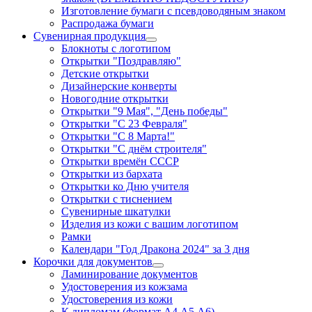
Изготовление бумаги с псевдоводяным знаком
Распродажа бумаги
Сувенирная продукция
Блокноты с логотипом
Открытки "Поздравляю"
Детские открытки
Дизайнерские конверты
Новогодние открытки
Открытки "9 Мая", "День победы"
Открытки "С 23 Февраля"
Открытки "С 8 Марта!"
Открытки "С днём строителя"
Открытки времён СССР
Открытки из бархата
Открытки ко Дню учителя
Открытки с тиснением
Сувенирные шкатулки
Изделия из кожи с вашим логотипом
Рамки
Календари "Год Дракона 2024" за 3 дня
Корочки для документов
Ламинирование документов
Удостоверения из кожзама
Удостоверения из кожи
К дипломам (формат А4,А5,А6)