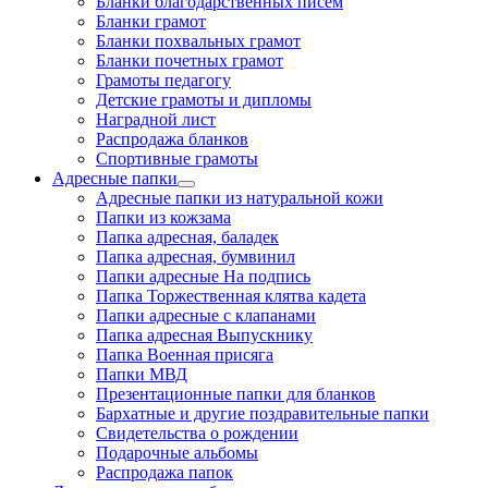
Бланки благодарственных писем
Бланки грамот
Бланки похвальных грамот
Бланки почетных грамот
Грамоты педагогу
Детские грамоты и дипломы
Наградной лист
Распродажа бланков
Спортивные грамоты
Адресные папки
Адресные папки из натуральной кожи
Папки из кожзама
Папка адресная, баладек
Папка адресная, бумвинил
Папки адресные На подпись
Папка Торжественная клятва кадета
Папки адресные с клапанами
Папка адресная Выпускнику
Папка Военная присяга
Папки МВД
Презентационные папки для бланков
Бархатные и другие поздравительные папки
Свидетельства о рождении
Подарочные альбомы
Распродажа папок