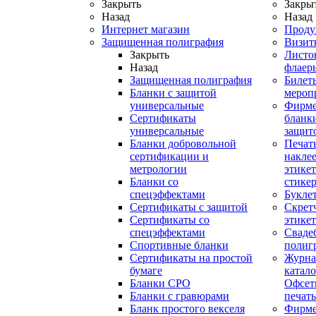
Закрыть
Закры
Назад
Назад
Интернет магазин
Проду
Защищенная полиграфия
Визит
Закрыть
Листо
Назад
флаер
Защищенная полиграфия
Билет
Бланки с защитой
мероп
универсальные
Фирм
Сертификаты
бланки
универсальные
защит
Бланки добровольной
Печат
сертификации и
наклее
метрологии
этикет
Бланки со
стике
спецэффектами
Букле
Сертификаты с защитой
Скрет
Сертификаты со
этике
спецэффектами
Сваде
Спортивные бланки
полиг
Cертификаты на простой
Журна
бумаге
катал
Бланки СРО
Офсет
Бланки с гравюрами
печать
Бланк простого векселя
Фирм